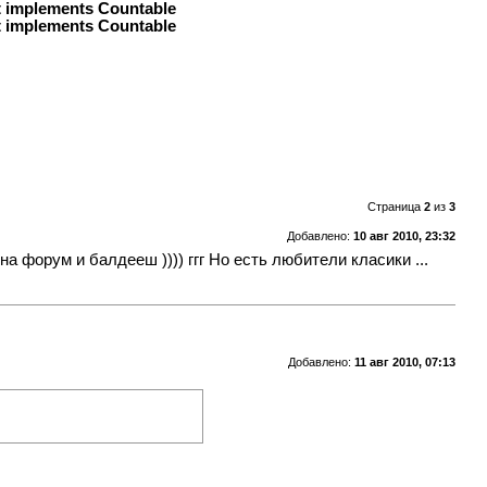
at implements Countable
at implements Countable
Страница
2
из
3
Добавлено:
10 авг 2010, 23:32
а форум и балдееш )))) ггг Но есть любители класики ...
Добавлено:
11 авг 2010, 07:13