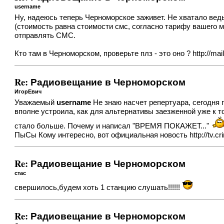
username
Ну, надеюсь теперь Черноморское заживет. Не хватало ведь
(стоимость равна стоимости смс, согласно тарифу вашего мо
отправлять СМС.
Кто там в Черноморском, проверьте плз - это оно ? http://mai
Re: Радиовещание в Черноморском
ИгорЕвич
Уважаемый
username
Не знаю насчет репертуара, сегодня 
вполне устроила, как для альтернативы заезженной уже к т
стало больше. Почему и написал "ВРЕМЯ ПОКАЖЕТ..."
ПыСы Кому интересно, вот официальная новость http://tv.c
Re: Радиовещание в Черноморском
стас
свершилось,будем хоть 1 станцию слушать!!!!!!
Re: Радиовещание в Черноморском