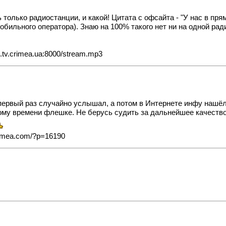
 только радиостанции, и какой! Цитата с офсайта - "У нас в п
бильного оператора). Знаю на 100% такого нет ни на одной радио
l.tv.crimea.ua:8000/stream.mp3
первый раз случайно услышал, а потом в Интернете инфу нашёл.
ому времени флешке. Не берусь судить за дальнейшее качество 
rimea.com/?p=16190