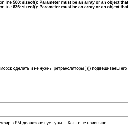
on line
580
:
sizeof(): Parameter must be an array or an object th
on line
636
:
sizeof(): Parameter must be an array or an object th
морск сделать и не нужны ретрансляторы )))) подвешиваеш его н
фир в FM-диапазоне пуст увы.... Как-то не привычно....