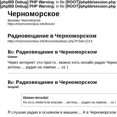
[phpBB Debug] PHP Warning
: in file
[ROOT]/phpbb/session.php
[phpBB Debug] PHP Warning
: in file
[ROOT]/phpbb/session.php
Черноморское
форумы Черноморска
https://chernomorskoe.info/forum/
Радиовещание в Черноморском
https://chernomorskoe.info/forum/viewtopic.php?f=5&t=2214
Re: Радиовещание в Черноморском
Шаман
Через интернет это просто , можно хоть онлайн радио Черно
антены ... радио на лампах ... эх )
Re: Радиовещание в Черноморском
Serge59
Шаман писал(а):
Но есть любители класики ... антены ... радио на лампах ... эх )
Я слушаю радио в основном в машине.... А в Черноморском э