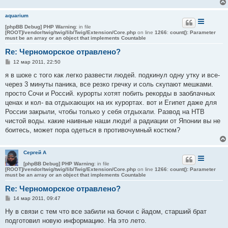
и
е
aquarium
[phpBB Debug] PHP Warning
: in file
[ROOT]/vendor/twig/twig/lib/Twig/Extension/Core.php
on line
1266
:
count(): Parameter
must be an array or an object that implements Countable
Re: Черноморское отравлено?
С
12 мар 2011, 22:50
о
о
я в шоке с того как легко развести людей. подкинул одну утку и все-
б
через 3 минуты паника, все резко гречку и соль скупают мешками.
щ
е
просто Сочи и Россий. курорты хотят побить рекорды в заоблачных
н
ценах и кол- ва отдыхающих на их курортах. вот и Египет даже для
и
е
России закрыли, чтобы только у себя отдыхали. Развод на НТВ
чистой воды. какие наивные наши люди! а радиации от Японии вы не
боитесь, может пора одеться в противочумный костюм?
Сергей А
[phpBB Debug] PHP Warning
: in file
[ROOT]/vendor/twig/twig/lib/Twig/Extension/Core.php
on line
1266
:
count(): Parameter
must be an array or an object that implements Countable
Re: Черноморское отравлено?
С
14 мар 2011, 09:47
о
о
Ну в связи с тем что все забили на бочки с йадом, старший брат
б
подготовил новую информацию. На это лето.
щ