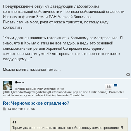
е
н
Предупреждение озвучил Заведующий лабораторией
и
е
континентальной сейсмичности и прогноза сейсмической опасности
Института физики Земли РАН Алексей Завьялов.
Писать сам не могу, руки от ужаса трясутся, поэтому буду
корпостить.
"Крым должен начинать готовиться к большому землетрясению. Я
знаю, что в Крыму с этим не все гладко, а ведь это основной
сейсмоактивный регион Украины! Со времен последнего
землетрясения там уже 80 лет прошло, так что пора готовиться к
следующему…"
Можно менять название темы....
Димон
[phpBB Debug] PHP Warning
: in file
[ROOT]/vendor/twig/twig/lib/Twig/Extension/Core.php
on line
1266
:
count(): Parameter
must be an array or an object that implements Countable
Re: Черноморское отравлено?
С
14 мар 2011, 09:56
о
о
б
щ
е
"Крым должен начинать готовиться к большому землетрясению. Я
н