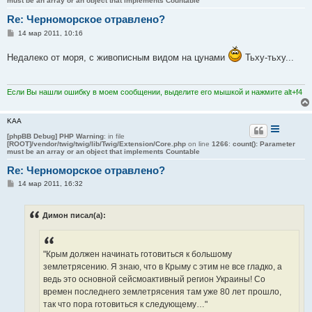
must be an array or an object that implements Countable
Re: Черноморское отравлено?
С
14 мар 2011, 10:16
о
о
Недалеко от моря, с живописным видом на цунами
Тьху-тьху...
б
щ
е
н
и
Если Вы нашли ошибку в моем сообщении, выделите его мышкой и нажмите alt+f4
е
KAA
[phpBB Debug] PHP Warning
: in file
[ROOT]/vendor/twig/twig/lib/Twig/Extension/Core.php
on line
1266
:
count(): Parameter
must be an array or an object that implements Countable
Re: Черноморское отравлено?
С
14 мар 2011, 16:32
о
о
б
Димон писал(а):
щ
е
н
и
е
"Крым должен начинать готовиться к большому
землетрясению. Я знаю, что в Крыму с этим не все гладко, а
ведь это основной сейсмоактивный регион Украины! Со
времен последнего землетрясения там уже 80 лет прошло,
так что пора готовиться к следующему…"