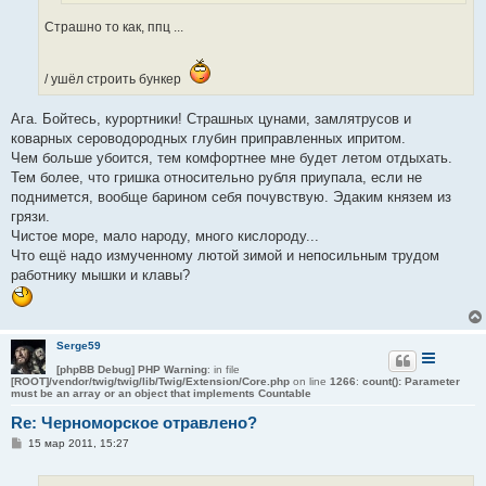
Страшно то как, ппц ...
/ ушёл строить бункер
Ага. Бойтесь, курортники! Страшных цунами, замлятрусов и
коварных сероводородных глубин приправленных ипритом.
Чем больше убоится, тем комфортнее мне будет летом отдыхать.
Тем более, что гришка относительно рубля приупала, если не
поднимется, вообще барином себя почувствую. Эдаким князем из
грязи.
Чистое море, мало народу, много кислороду...
Что ещё надо измученному лютой зимой и непосильным трудом
работнику мышки и клавы?
Serge59
[phpBB Debug] PHP Warning
: in file
[ROOT]/vendor/twig/twig/lib/Twig/Extension/Core.php
on line
1266
:
count(): Parameter
must be an array or an object that implements Countable
Re: Черноморское отравлено?
С
15 мар 2011, 15:27
о
о
б