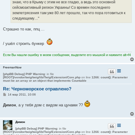
знаю, что в Крыму с этим не все гладко, а ведь это основной
и
е
сейсмоактивный регион Украины! Со времен последнего
землетрясения там уже 80 лет прошло, так что пора готовиться к
следующему…"
Страшно то как, ппц ...
/ ушёл строить бункер
Если Вы нашли ошибку в моем сообщении, выделите его мышкой и нажмите alt+f4
FreemanNow
[phpBB Debug] PHP Warning
: in file
[ROOT]/vendor/twig/twig/lib/Twig/Extension/Core.php
on line
1266
:
count(): Parameter
must be an array or an object that implements Countable
Re: Черноморское отравлено?
С
14 мар 2011, 10:06
о
о
Димон
, а у тебя дом с видом на цунами ??
б
щ
е
н
и
Димон
е
[phpBB Debug] PHP Warning
: in file
[ROOT]/vendor/twig/twig/lib/Twig/Extension/Core.php
on line
1266
:
count(): Parameter