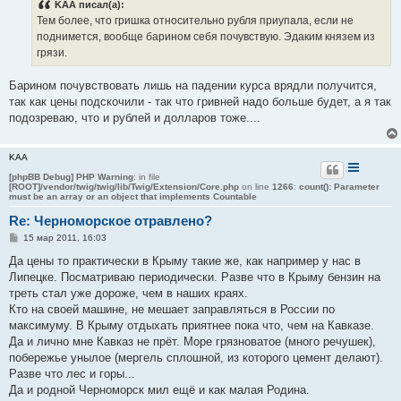
KAA писал(а):
щ
е
Тем более, что гришка относительно рубля приупала, если не
н
поднимется, вообще барином себя почувствую. Эдаким князем из
и
е
грязи.
Барином почувствовать лишь на падении курса врядли получится,
так как цены подскочили - так что гривней надо больше будет, а я так
подозреваю, что и рублей и долларов тоже....
KAA
[phpBB Debug] PHP Warning
: in file
[ROOT]/vendor/twig/twig/lib/Twig/Extension/Core.php
on line
1266
:
count(): Parameter
must be an array or an object that implements Countable
Re: Черноморское отравлено?
С
15 мар 2011, 16:03
о
о
Да цены то практически в Крыму такие же, как например у нас в
б
Липецке. Посматриваю периодически. Разве что в Крыму бензин на
щ
е
треть стал уже дороже, чем в наших краях.
н
Кто на своей машине, не мешает заправляться в России по
и
е
максимуму. В Крыму отдыхать приятнее пока что, чем на Кавказе.
Да и лично мне Кавказ не прёт. Море грязноватое (много речушек),
побережье унылое (мергель сплошной, из которого цемент делают).
Разве что лес и горы...
Да и родной Черноморск мил ещё и как малая Родина.