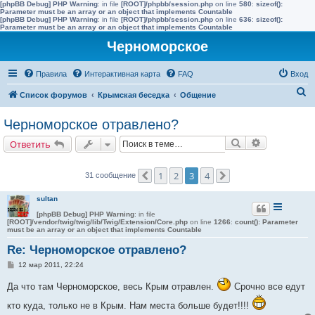
[phpBB Debug] PHP Warning
: in file
[ROOT]/phpbb/session.php
on line
580
:
sizeof():
Parameter must be an array or an object that implements Countable
[phpBB Debug] PHP Warning
: in file
[ROOT]/phpbb/session.php
on line
636
:
sizeof():
Parameter must be an array or an object that implements Countable
Черноморское
Правила
Интерактивная карта
FAQ
Вход
П
Список форумов
Крымская беседка
Общение
о
Черноморское отравлено?
и
Поиск
Расширенн
Ответить
с
к
1
2
3
4
31 сообщение
Пред.
След.
sultan
[phpBB Debug] PHP Warning
: in file
[ROOT]/vendor/twig/twig/lib/Twig/Extension/Core.php
on line
1266
:
count(): Parameter
must be an array or an object that implements Countable
Re: Черноморское отравлено?
С
12 мар 2011, 22:24
о
о
Да что там Черноморское, весь Крым отравлен.
Срочно все едут
б
щ
кто куда, только не в Крым. Нам места больше будет!!!!
е
н