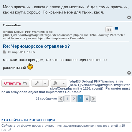
Мало приезжих - конечно плохо для местных. А для самих приезжих,
как ни крути, хорошо. По крайней мере для таких, как я.
FreemanNow
[phpBB Debug] PHP Warning
: in file
[ROOT]/vendor/twig/twig/lib/Twig/Extension/Core.php
on line
1266
:
count(): Parameter
must be an array or an object that implements Countable
Re: Черноморское отравлено?
С
15 мар 2011, 16:35
о
о
мы таки тоже приедем, так что на полное одиночество не
б
щ
рассчитывай
е
н
и
е
[phpBB Debug] PHP Warning
: in file
Ответить
[ROOT]/vendor/twig/twig/lib/Twig/Exten
sion/Core.php
on line
1266
:
count(): Parameter must
be an array or an object that implements Countable
1
2
3
4
31 сообщение
Пред.
След.
КТО СЕЙЧАС НА КОНФЕРЕНЦИИ
Сейчас этот форум просматривают: нет зарегистрированных пользователей и 19
гостей