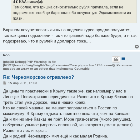
KAA писал(а):
щ
е
Тем более, что гришка относительно рубля приупала, если не
н
поднимется, вообще барином себя почувствую. Эдаким князем из
и
е
грязи.
Барином почувствовать лишь на падении курса врядли получится,
так как цены подскочили - так что гривней надо больше будет, а я так
подозреваю, что и рублей и долларов тоже....
KAA
[phpBB Debug] PHP Warning
: in file
[ROOT]/vendor/twig/twig/lib/Twig/Extension/Core.php
on line
1266
:
count(): Parameter
must be an array or an object that implements Countable
Re: Черноморское отравлено?
С
15 мар 2011, 16:03
о
о
Да цены то практически в Крыму такие же, как например у нас в
б
Липецке. Посматриваю периодически. Разве что в Крыму бензин на
щ
е
треть стал уже дороже, чем в наших краях.
н
Кто на своей машине, не мешает заправляться в России по
и
е
максимуму. В Крыму отдыхать приятнее пока что, чем на Кавказе.
Да и лично мне Кавказ не прёт. Море грязноватое (много речушек),
побережье унылое (мергель сплошной, из которого цемент делают).
Разве что лес и горы...
Да и родной Черноморск мил ещё и как малая Родина.