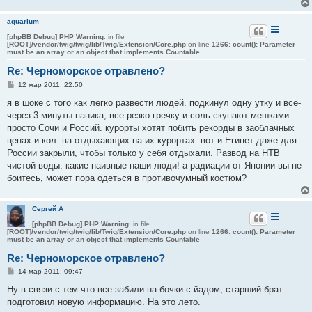
и
е
aquarium
[phpBB Debug] PHP Warning
: in file
[ROOT]/vendor/twig/twig/lib/Twig/Extension/Core.php
on line
1266
:
count(): Parameter
must be an array or an object that implements Countable
Re: Черноморское отравлено?
С
12 мар 2011, 22:50
о
о
я в шоке с того как легко развести людей. подкинул одну утку и все-
б
через 3 минуты паника, все резко гречку и соль скупают мешками.
щ
е
просто Сочи и Россий. курорты хотят побить рекорды в заоблачных
н
ценах и кол- ва отдыхающих на их курортах. вот и Египет даже для
и
е
России закрыли, чтобы только у себя отдыхали. Развод на НТВ
чистой воды. какие наивные наши люди! а радиации от Японии вы не
боитесь, может пора одеться в противочумный костюм?
Сергей А
[phpBB Debug] PHP Warning
: in file
[ROOT]/vendor/twig/twig/lib/Twig/Extension/Core.php
on line
1266
:
count(): Parameter
must be an array or an object that implements Countable
Re: Черноморское отравлено?
С
14 мар 2011, 09:47
о
о
Ну в связи с тем что все забили на бочки с йадом, старший брат
б
подготовил новую информацию. На это лето.
щ