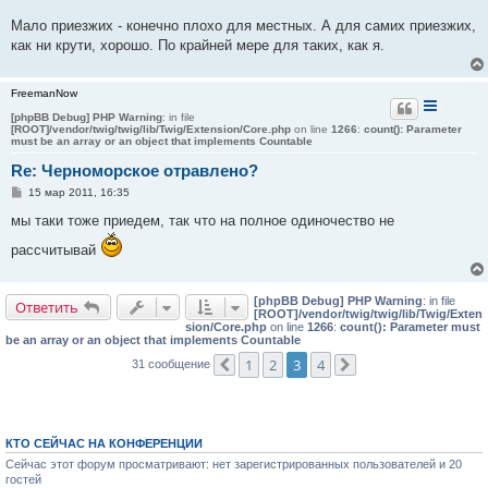
Мало приезжих - конечно плохо для местных. А для самих приезжих,
как ни крути, хорошо. По крайней мере для таких, как я.
FreemanNow
[phpBB Debug] PHP Warning
: in file
[ROOT]/vendor/twig/twig/lib/Twig/Extension/Core.php
on line
1266
:
count(): Parameter
must be an array or an object that implements Countable
Re: Черноморское отравлено?
С
15 мар 2011, 16:35
о
о
мы таки тоже приедем, так что на полное одиночество не
б
щ
рассчитывай
е
н
и
е
[phpBB Debug] PHP Warning
: in file
Ответить
[ROOT]/vendor/twig/twig/lib/Twig/Exten
sion/Core.php
on line
1266
:
count(): Parameter must
be an array or an object that implements Countable
1
2
3
4
31 сообщение
Пред.
След.
КТО СЕЙЧАС НА КОНФЕРЕНЦИИ
Сейчас этот форум просматривают: нет зарегистрированных пользователей и 20
гостей