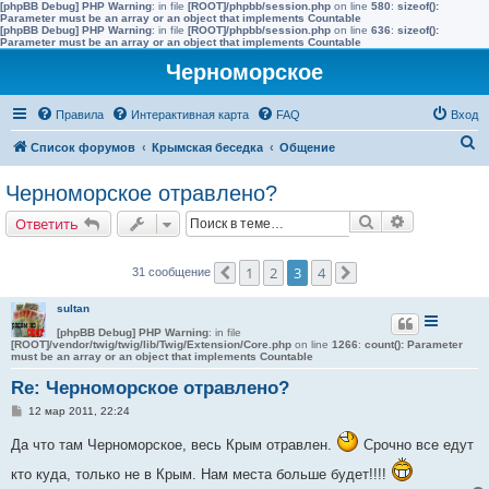
[phpBB Debug] PHP Warning
: in file
[ROOT]/phpbb/session.php
on line
580
:
sizeof():
Parameter must be an array or an object that implements Countable
[phpBB Debug] PHP Warning
: in file
[ROOT]/phpbb/session.php
on line
636
:
sizeof():
Parameter must be an array or an object that implements Countable
Черноморское
Правила
Интерактивная карта
FAQ
Вход
П
Список форумов
Крымская беседка
Общение
о
Черноморское отравлено?
и
Поиск
Расширенн
Ответить
с
к
1
2
3
4
31 сообщение
Пред.
След.
sultan
[phpBB Debug] PHP Warning
: in file
[ROOT]/vendor/twig/twig/lib/Twig/Extension/Core.php
on line
1266
:
count(): Parameter
must be an array or an object that implements Countable
Re: Черноморское отравлено?
С
12 мар 2011, 22:24
о
о
Да что там Черноморское, весь Крым отравлен.
Срочно все едут
б
щ
кто куда, только не в Крым. Нам места больше будет!!!!
е
н