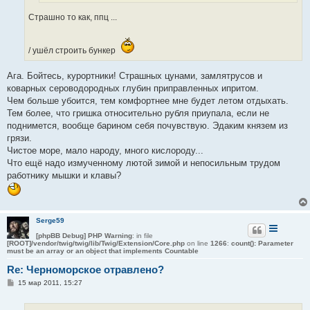
Страшно то как, ппц ...
/ ушёл строить бункер
Ага. Бойтесь, курортники! Страшных цунами, замлятрусов и
коварных сероводородных глубин приправленных ипритом.
Чем больше убоится, тем комфортнее мне будет летом отдыхать.
Тем более, что гришка относительно рубля приупала, если не
поднимется, вообще барином себя почувствую. Эдаким князем из
грязи.
Чистое море, мало народу, много кислороду...
Что ещё надо измученному лютой зимой и непосильным трудом
работнику мышки и клавы?
Serge59
[phpBB Debug] PHP Warning
: in file
[ROOT]/vendor/twig/twig/lib/Twig/Extension/Core.php
on line
1266
:
count(): Parameter
must be an array or an object that implements Countable
Re: Черноморское отравлено?
С
15 мар 2011, 15:27
о
о
б