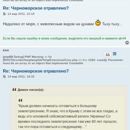
must be an array or an object that implements Countable
Re: Черноморское отравлено?
С
14 мар 2011, 10:16
о
о
Недалеко от моря, с живописным видом на цунами
Тьху-тьху...
б
щ
е
н
и
Если Вы нашли ошибку в моем сообщении, выделите его мышкой и нажмите alt+f4
е
KAA
[phpBB Debug] PHP Warning
: in file
[ROOT]/vendor/twig/twig/lib/Twig/Extension/Core.php
on line
1266
:
count(): Parameter
must be an array or an object that implements Countable
Re: Черноморское отравлено?
С
14 мар 2011, 16:32
о
о
б
Димон писал(а):
щ
е
н
и
е
"Крым должен начинать готовиться к большому
землетрясению. Я знаю, что в Крыму с этим не все гладко, а
ведь это основной сейсмоактивный регион Украины! Со
времен последнего землетрясения там уже 80 лет прошло,
так что пора готовиться к следующему…"