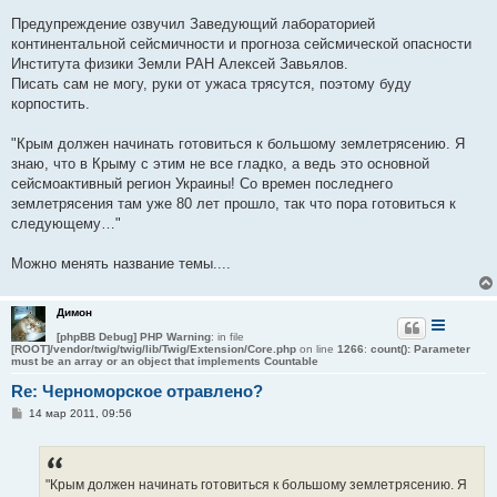
е
н
Предупреждение озвучил Заведующий лабораторией
и
е
континентальной сейсмичности и прогноза сейсмической опасности
Института физики Земли РАН Алексей Завьялов.
Писать сам не могу, руки от ужаса трясутся, поэтому буду
корпостить.
"Крым должен начинать готовиться к большому землетрясению. Я
знаю, что в Крыму с этим не все гладко, а ведь это основной
сейсмоактивный регион Украины! Со времен последнего
землетрясения там уже 80 лет прошло, так что пора готовиться к
следующему…"
Можно менять название темы....
Димон
[phpBB Debug] PHP Warning
: in file
[ROOT]/vendor/twig/twig/lib/Twig/Extension/Core.php
on line
1266
:
count(): Parameter
must be an array or an object that implements Countable
Re: Черноморское отравлено?
С
14 мар 2011, 09:56
о
о
б
щ
е
"Крым должен начинать готовиться к большому землетрясению. Я
н