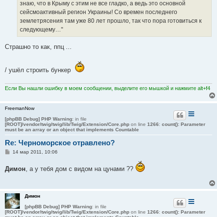
знаю, что в Крыму с этим не все гладко, а ведь это основной
и
е
сейсмоактивный регион Украины! Со времен последнего
землетрясения там уже 80 лет прошло, так что пора готовиться к
следующему…"
Страшно то как, ппц ...
/ ушёл строить бункер
Если Вы нашли ошибку в моем сообщении, выделите его мышкой и нажмите alt+f4
FreemanNow
[phpBB Debug] PHP Warning
: in file
[ROOT]/vendor/twig/twig/lib/Twig/Extension/Core.php
on line
1266
:
count(): Parameter
must be an array or an object that implements Countable
Re: Черноморское отравлено?
С
14 мар 2011, 10:06
о
о
Димон
, а у тебя дом с видом на цунами ??
б
щ
е
н
и
Димон
е
[phpBB Debug] PHP Warning
: in file
[ROOT]/vendor/twig/twig/lib/Twig/Extension/Core.php
on line
1266
:
count(): Parameter