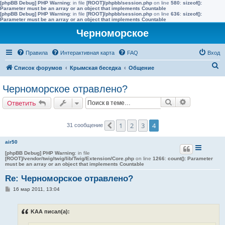
[phpBB Debug] PHP Warning
: in file
[ROOT]/phpbb/session.php
on line
580
:
sizeof():
Parameter must be an array or an object that implements Countable
[phpBB Debug] PHP Warning
: in file
[ROOT]/phpbb/session.php
on line
636
:
sizeof():
Parameter must be an array or an object that implements Countable
Черноморское
Правила
Интерактивная карта
FAQ
Вход
П
Список форумов
Крымская беседка
Общение
о
Черноморское отравлено?
и
Поиск
Расширенн
Ответить
с
к
1
2
3
4
31 сообщение
Пред.
air50
[phpBB Debug] PHP Warning
: in file
[ROOT]/vendor/twig/twig/lib/Twig/Extension/Core.php
on line
1266
:
count(): Parameter
must be an array or an object that implements Countable
Re: Черноморское отравлено?
С
16 мар 2011, 13:04
о
о
б
KAA писал(а):
щ
е
н