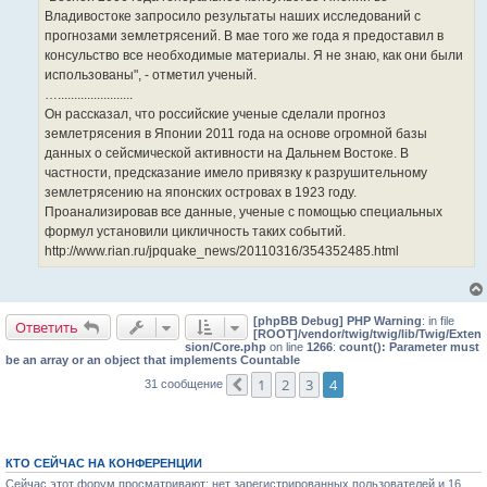
Владивостоке запросило результаты наших исследований с
прогнозами землетрясений. В мае того же года я предоставил в
консульство все необходимые материалы. Я не знаю, как они были
использованы", - отметил ученый.
….......................
Он рассказал, что российские ученые сделали прогноз
землетрясения в Японии 2011 года на основе огромной базы
данных о сейсмической активности на Дальнем Востоке. В
частности, предсказание имело привязку к разрушительному
землетрясению на японских островах в 1923 году.
Проанализировав все данные, ученые с помощью специальных
формул установили цикличность таких событий.
http://www.rian.ru/jpquake_news/20110316/354352485.html
[phpBB Debug] PHP Warning
: in file
Ответить
[ROOT]/vendor/twig/twig/lib/Twig/Exten
sion/Core.php
on line
1266
:
count(): Parameter must
be an array or an object that implements Countable
1
2
3
4
31 сообщение
Пред.
КТО СЕЙЧАС НА КОНФЕРЕНЦИИ
Сейчас этот форум просматривают: нет зарегистрированных пользователей и 16