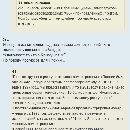
Димон писал(а):
и
е
Ага. Бойтесь, курортники! Страшных цунами, замлятрусов и
коварных сероводородных глубин приправленных ипритом.
Чем больше убоится, тем комфортнее мне будет летом
отдыхать.
Угу...
Японцы тоже смеялись над прогнозами землетрясений...что
получилось-все могут наблюдать.
Успокаивает то,что в Крыму нет АС.
По поводу прогнозов для Японии...
"Прогноз крупного разрушительного землетрясения в Японии был
опубликован в журнале "Труды профессорского клуба ЮНЕСКО"
еще в 1997 году. Мы предсказывали, что в 2011 году в районе Канто
произойдет серия толчков силой 10 баллов и выше. Именно эта
часть страны подверглась наиболее сильному разрушению", -
сказал собеседник агентства.
В подтверждение своих слов Абрамов продемонстрировал номер
журнала за 1997 год, где действительно есть результаты
исследований, согласно которым в 2011 году Япония подвергнется
мощному землетрясению.
"Весной 2006 года генеральное консульство Японии во