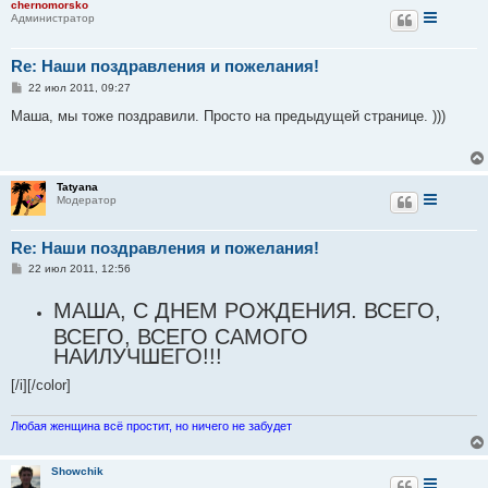
chernomorsko
е
Администратор
Re: Наши поздравления и пожелания!
С
22 июл 2011, 09:27
о
о
Маша, мы тоже поздравили. Просто на предыдущей странице. )))
б
щ
е
н
и
Tatyana
е
Модератор
Re: Наши поздравления и пожелания!
С
22 июл 2011, 12:56
о
о
МАША, С ДНЕМ РОЖДЕНИЯ. ВСЕГО,
б
щ
ВСЕГО, ВСЕГО САМОГО
е
н
НАИЛУЧШЕГО!!!
и
е
[/i][/color]
Любая женщина всё простит, но ничего не забудет
Showchik