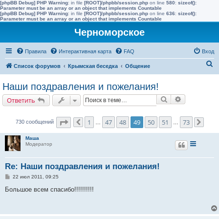
[phpBB Debug] PHP Warning
: in file
[ROOT]/phpbb/session.php
on line
580
:
sizeof():
Parameter must be an array or an object that implements Countable
[phpBB Debug] PHP Warning
: in file
[ROOT]/phpbb/session.php
on line
636
:
sizeof():
Parameter must be an array or an object that implements Countable
Черноморское
Правила
Интерактивная карта
FAQ
Вход
П
Список форумов
Крымская беседка
Общение
о
Наши поздравления и пожелания!
и
Поиск
Расширенн
Ответить
с
к
Страница
49
из
73
1
47
48
49
50
51
73
730 сообщений
Пред.
…
…
След
Маша
Модератор
Re: Наши поздравления и пожелания!
С
22 июл 2011, 09:25
о
о
Большое всем спасибо!!!!!!!!!!
б
щ
е
н
и