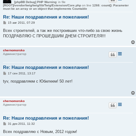
[phpBB Debug] PHP Warning
: in file
[ROOT]/vendor/twig/twig/lib/Twig/Extension/Core.php
on line
1266
:
count(): Parameter
must be an array or an object that implements Countable
Re: Наши поздравления и пожелания!
С
15 авг 2011, 07:29
о
о
Всех строителей, а так же построивших что-либо за свою жизнь
б
ПОЗДРАВЛЯЮ С ПРОШЕДШИМ ДНЕМ СТРОИТЕЛЯ!!!
щ
е
н
и
chernomorsko
е
Администратор
Re: Наши поздравления и пожелания!
С
17 сен 2011, 13:17
о
о
tyv, поздравляем с Юбилеем! 50 лет!
б
щ
е
н
и
chernomorsko
е
Администратор
Re: Наши поздравления и пожелания!
С
31 дек 2011, 11:32
о
о
Всех поздравляю с Новым, 2012 годом!
б