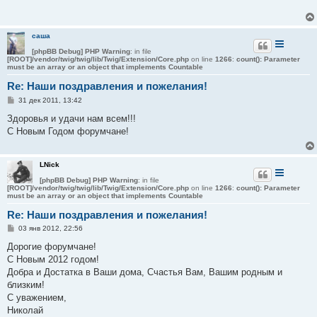
щ
е
н
и
саша
е
[phpBB Debug] PHP Warning
: in file
[ROOT]/vendor/twig/twig/lib/Twig/Extension/Core.php
on line
1266
:
count(): Parameter
must be an array or an object that implements Countable
Re: Наши поздравления и пожелания!
С
31 дек 2011, 13:42
о
о
Здоровья и удачи нам всем!!!
б
С Новым Годом форумчане!
щ
е
н
и
LNick
е
[phpBB Debug] PHP Warning
: in file
[ROOT]/vendor/twig/twig/lib/Twig/Extension/Core.php
on line
1266
:
count(): Parameter
must be an array or an object that implements Countable
Re: Наши поздравления и пожелания!
С
03 янв 2012, 22:56
о
о
Дорогие форумчане!
б
С Новым 2012 годом!
щ
е
Добра и Достатка в Ваши дома, Счастья Вам, Вашим родным и
н
близким!
и
е
С уважением,
Николай