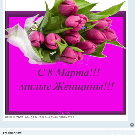
otkritki8marta-121.gif (106.6 КБ) 6044 просмотра
FreemanNow