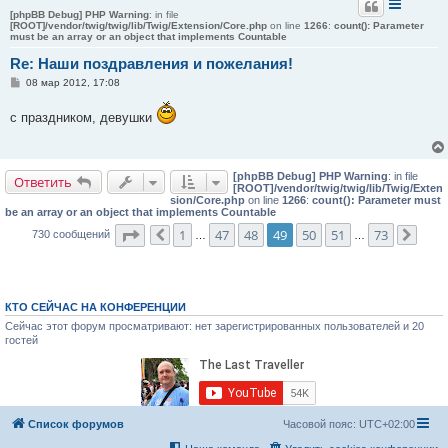
[phpBB Debug] PHP Warning
: in file
[ROOT]/vendor/twig/twig/lib/Twig/Extension/Core.php
on line
1266
:
count(): Parameter
must be an array or an object that implements Countable
Re: Наши поздравления и пожелания!
С
08 мар 2012, 17:08
о
о
с праздником, девушки
б
щ
е
н
и
[phpBB Debug] PHP Warning
: in file
е
Ответить
[ROOT]/vendor/twig/twig/lib/Twig/Exten
sion/Core.php
on line
1266
:
count(): Parameter must
be an array or an object that implements Countable
Страница
49
из
73
1
47
48
49
50
51
73
730 сообщений
Пред.
…
…
След
КТО СЕЙЧАС НА КОНФЕРЕНЦИИ
Сейчас этот форум просматривают: нет зарегистрированных пользователей и 20
гостей
Список форумов
Часовой пояс:
UTC+02:00