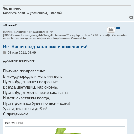
Честь имею
Берегите себя. С уважением, Николай
т@тьян@
[phpBB Debug] PHP Warning
: in file
[ROOT]/vendor/twig/twig/lib/Twig/Extension/Core.php
on line
1266
:
count(): Parameter
must be an array or an object that implements Countable
Re: Наши поздравления и пожелания!
С
08 мар 2012, 08:09
о
о
Дорогие девчонки.
б
щ
е
Примите поздравленья
н
В международный женский день!
и
е
Пусть будет ваше настроение
Всегда цветущим, как сирень,
Пусть будет жизнь прекрасна ваша,
И дети счастливы всегда,
Пусть дом ваш будет полной чашей!
Удачи, счастья и добра!
С праздником.
ВЛОЖЕНИЯ