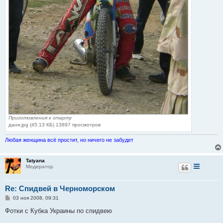
Приготовления к старту
даня.jpg (45.13 КБ) 13897 просмотров
Любая женщина всё простит, но ничего не забудет
Tatyana
Модератор
Re: Спидвей в Черноморском
С
03 ноя 2008, 09:31
о
о
Фотки с Кубка Украины по спидвею
б
щ