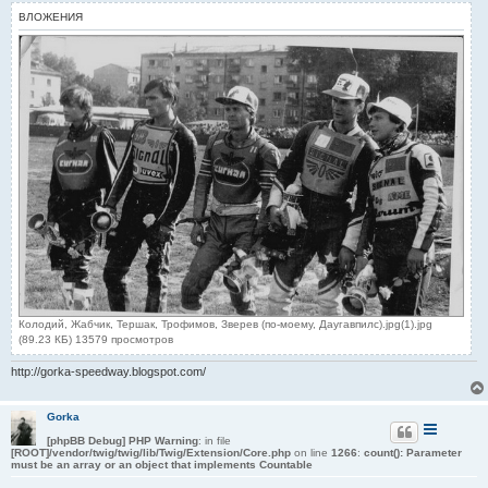
е
ВЛОЖЕНИЯ
Колодий, Жабчик, Тершак, Трофимов, Зверев (по-моему, Даугавпилс).jpg(1).jpg
(89.23 КБ) 13579 просмотров
http://gorka-speedway.blogspot.com/
Gorka
[phpBB Debug] PHP Warning
: in file
[ROOT]/vendor/twig/twig/lib/Twig/Extension/Core.php
on line
1266
:
count(): Parameter
must be an array or an object that implements Countable