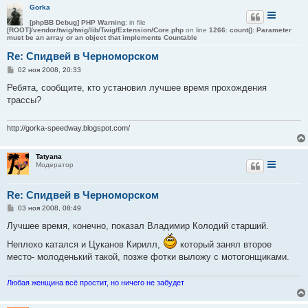
Gorka
[phpBB Debug] PHP Warning
: in file
[ROOT]/vendor/twig/twig/lib/Twig/Extension/Core.php
on line
1266
:
count(): Parameter
must be an array or an object that implements Countable
Re: Спидвей в Черноморском
С
02 ноя 2008, 20:33
о
о
Ребята, сообщите, кто установил лучшее время прохождения
б
трассы?
щ
е
н
и
http://gorka-speedway.blogspot.com/
е
Tatyana
Модератор
Re: Спидвей в Черноморском
С
03 ноя 2008, 08:49
о
о
Лучшее время, конечно, показал Владимир Колодий старший.
б
щ
Неплохо катался и Цуканов Кирилл,
который занял второе
е
место- молоденький такой, позже фотки выложу с мотогонщиками.
н
и
е
Любая женщина всё простит, но ничего не забудет