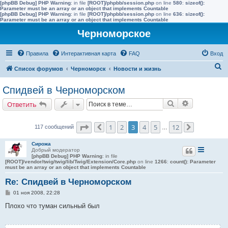
[phpBB Debug] PHP Warning
: in file
[ROOT]/phpbb/session.php
on line
580
:
sizeof():
Parameter must be an array or an object that implements Countable
[phpBB Debug] PHP Warning
: in file
[ROOT]/phpbb/session.php
on line
636
:
sizeof():
Parameter must be an array or an object that implements Countable
Черноморское
Правила
Интерактивная карта
FAQ
Вход
П
Список форумов
Черноморск
Новости и жизнь
о
Спидвей в Черноморском
и
Поиск
Расширенн
Ответить
с
к
Страница
3
из
12
1
2
3
4
5
12
117 сообщений
Пред.
…
След.
Сирожа
Добрый модератор
[phpBB Debug] PHP Warning
: in file
[ROOT]/vendor/twig/twig/lib/Twig/Extension/Core.php
on line
1266
:
count(): Parameter
must be an array or an object that implements Countable
Re: Спидвей в Черноморском
С
01 ноя 2008, 22:28
о
о
Плохо что туман сильный был
б
щ
е