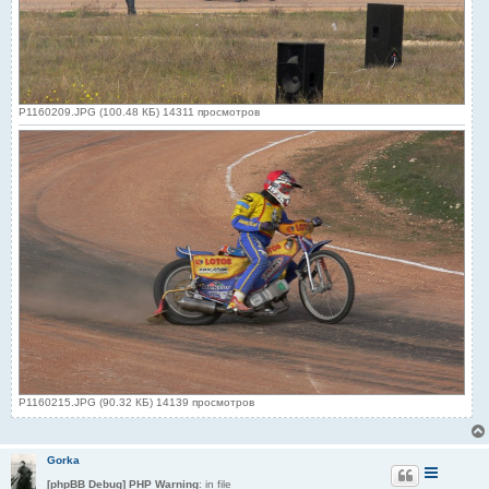
P1160209.JPG (100.48 КБ) 14311 просмотров
P1160215.JPG (90.32 КБ) 14139 просмотров
Gorka
[phpBB Debug] PHP Warning
: in file