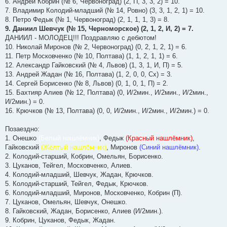
6. Андрей Кобрин (№ 6, Червоноград) (2, П, 3, 3, 2) = 10.
7. Владимир Колодий-младший (№ 14, Ровно) (3, 3, 1, 2, 1) = 10.
8. Петро Федык (№ 1, Червоноград) (2, 1, 1, 1, 3) = 8.
9. Даниил Шевчук (№ 15, Черноморское) (2, 1, 2, И, 2) = 7.
ДАНИИЛ - МОЛОДЕЦ!!! Поздравляю с дебютом!
10. Николай Миронов (№ 2, Червоноград) (0, 2, 1, 2, 1) = 6.
11. Петр Московченко (№ 10, Полтава) (1, 1, 2, 1, 1) = 6.
12. Александр Гайковский (№ 4, Львов) (1, 3, 1, И, П) = 5.
13. Андрей Жадан (№ 16, Полтава) (1, 2, 0, 0, Сх) = 3.
14. Сергей Борисенко (№ 8, Львов) (0, 1, 0, 1, П) = 2.
15. Бахтияр Алиев (№ 12, Полтава) (0, И/2мин., И/2мин., И/2мин.,
И/2мин.) = 0.
16. Крючков (№ 13, Полтава) (0, 0, И/2мин., И/2мин., И/2мин.) = 0.
Позаездно:
1. Онешко
(Белый нашлёмник)
, Федык
(Красный нашлёмник)
,
Гайковский
(Жёлтый нашлёмник)
, Миронов
(Синий нашлёмник)
.
2. Колодий-старший, Кобрин, Омельян, Борисенко.
3. Цуканов, Тейгел, Московченко, Алиев.
4. Колодий-младший, Шевчук, Жадан, Крючков.
5. Колодий-старший, Тейгел, Федык, Крючков.
6. Колодий-младший, Миронов, Московченко, Кобрин (П).
7. Цуканов, Омельян, Шевчук, Онешко.
8. Гайковский, Жадан, Борисенко, Алиев (И/2мин.).
9. Кобрин, Цуканов, Федык, Жадан.