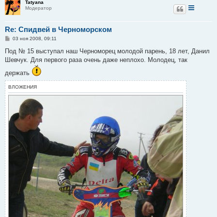
Tatyana
Модератор
Re: Спидвей в Черноморском
С
03 ноя 2008, 09:11
о
о
Под № 15 выступал наш Черноморец молодой парень, 18 лет, Данил
б
Шевчук. Для первого раза очень даже неплохо. Молодец, так
щ
е
держать
н
и
е
ВЛОЖЕНИЯ