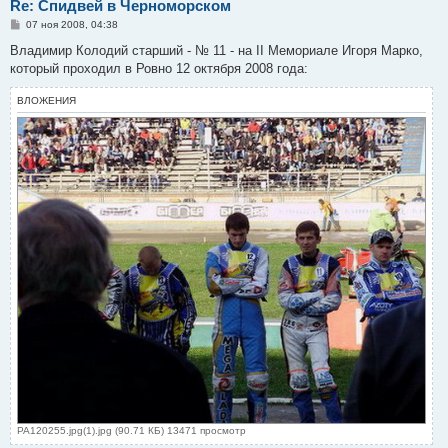
Re: Спидвей в Черноморском
С
07 ноя 2008, 04:38
о
о
Владимир Колодий старший - № 11 - на ІІ Мемориале Игоря Марко,
б
который проходил в Ровно 12 октября 2008 года:
щ
е
н
ВЛОЖЕНИЯ
и
е
PA120255.jpg(1).jpg (90.71 КБ) 13471 просмотр