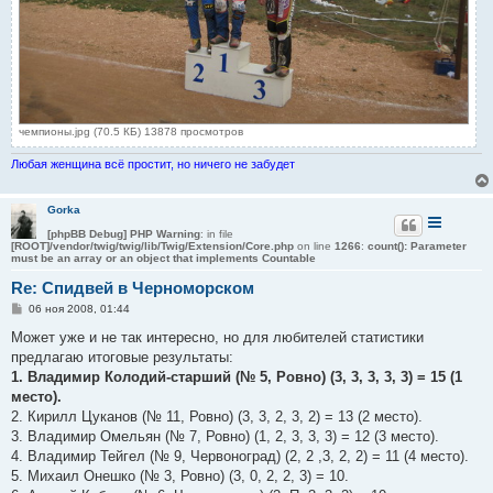
чемпионы.jpg (70.5 КБ) 13878 просмотров
Любая женщина всё простит, но ничего не забудет
Gorka
[phpBB Debug] PHP Warning
: in file
[ROOT]/vendor/twig/twig/lib/Twig/Extension/Core.php
on line
1266
:
count(): Parameter
must be an array or an object that implements Countable
Re: Спидвей в Черноморском
С
06 ноя 2008, 01:44
о
о
Может уже и не так интересно, но для любителей статистики
б
предлагаю итоговые результаты:
щ
е
1. Владимир Колодий-старший (№ 5, Ровно) (3, 3, 3, 3, 3) = 15 (1
н
место).
и
е
2. Кирилл Цуканов (№ 11, Ровно) (3, 3, 2, 3, 2) = 13 (2 место).
3. Владимир Омельян (№ 7, Ровно) (1, 2, 3, 3, 3) = 12 (3 место).
4. Владимир Тейгел (№ 9, Червоноград) (2, 2 ,3, 2, 2) = 11 (4 место).
5. Михаил Онешко (№ 3, Ровно) (3, 0, 2, 2, 3) = 10.