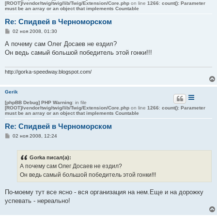
[ROOT]/vendor/twig/twig/lib/Twig/Extension/Core.php
on line
1266
:
count(): Parameter
must be an array or an object that implements Countable
Re: Спидвей в Черноморском
С
02 ноя 2008, 01:30
о
о
А почему сам Олег Досаев не ездил?
б
Он ведь самый большой победитель этой гонки!!!
щ
е
н
и
http://gorka-speedway.blogspot.com/
е
Gerik
[phpBB Debug] PHP Warning
: in file
[ROOT]/vendor/twig/twig/lib/Twig/Extension/Core.php
on line
1266
:
count(): Parameter
must be an array or an object that implements Countable
Re: Спидвей в Черноморском
С
02 ноя 2008, 12:24
о
о
б
Gorka писал(а):
щ
е
А почему сам Олег Досаев не ездил?
н
Он ведь самый большой победитель этой гонки!!!
и
е
По-моему тут все ясно - вся организация на нем.Еще и на дорожку
успевать - нереально!