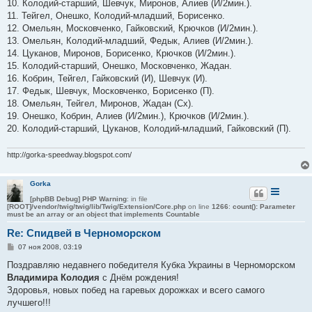
10. Колодий-старший, Шевчук, Миронов, Алиев (И/2мин.).
11. Тейгел, Онешко, Колодий-младший, Борисенко.
12. Омельян, Московченко, Гайковский, Крючков (И/2мин.).
13. Омельян, Колодий-младший, Федык, Алиев (И/2мин.).
14. Цуканов, Миронов, Борисенко, Крючков (И/2мин.).
15. Колодий-старший, Онешко, Московченко, Жадан.
16. Кобрин, Тейгел, Гайковский (И), Шевчук (И).
17. Федык, Шевчук, Московченко, Борисенко (П).
18. Омельян, Тейгел, Миронов, Жадан (Сх).
19. Онешко, Кобрин, Алиев (И/2мин.), Крючков (И/2мин.).
20. Колодий-старший, Цуканов, Колодий-младший, Гайковский (П).
http://gorka-speedway.blogspot.com/
Gorka
[phpBB Debug] PHP Warning
: in file
[ROOT]/vendor/twig/twig/lib/Twig/Extension/Core.php
on line
1266
:
count(): Parameter
must be an array or an object that implements Countable
Re: Спидвей в Черноморском
С
07 ноя 2008, 03:19
о
о
Поздравляю недавнего победителя Кубка Украины в Черноморском
б
Владимира Колодия
с Днём рождения!
щ
е
Здоровья, новых побед на гаревых дорожках и всего самого
н
лучшего!!!
и