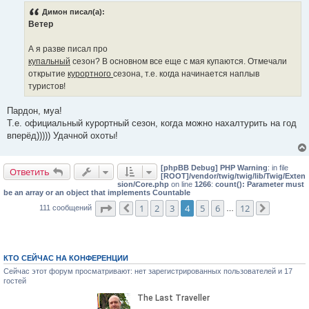
б
Димон писал(а):
щ
е
Ветер
н
и
е
А я разве писал про
купальный
сезон? В основном все еще с мая купаются. Отмечали
открытие
курортного
сезона, т.е. когда начинается наплыв
туристов!
Пардон, муа!
Т.е. официальный курортный сезон, когда можно нахалтурить на год
вперёд))))) Удачной охоты!
[phpBB Debug] PHP Warning
: in file
Ответить
[ROOT]/vendor/twig/twig/lib/Twig/Exten
sion/Core.php
on line
1266
:
count(): Parameter must
be an array or an object that implements Countable
Страница
4
из
12
1
2
3
4
5
6
12
111 сообщений
Пред.
…
След.
КТО СЕЙЧАС НА КОНФЕРЕНЦИИ
Сейчас этот форум просматривают: нет зарегистрированных пользователей и 17
гостей