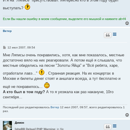
И я на "Ляписе" присутствовал. Интересно кто в этом году будет
б
щ
выступать?
е
н
и
Если Вы нашли ошибку в моем сообщении, выделите его мышкой и нажмите alt+f4
е
Ветер
С
12 июл 2007, 09:54
о
о
Мне Ляписы очень понравились, хотя, как мне показалось, местные
б
достаточно вяло на них реагировали. А потом ещё я слышала, что
щ
е
местные обиделись на песни "Золоты Яйца" и "Всё ребята, харе,
н
и
отработали лавэ..."
. Странная реакция. На их концертах в
е
Москве и билеты денег стоят и аншлаги всегда, а тут бесплатно и
ещё не понравилось...
А кто был в том году?
А то я уезжала как раз накануне, 10го
сентября...
Последний раз редактировалось
Ветер
12 июл 2007, 09:57, всего редактировалось 1
раз.
Димон
[phpBB Debug] PHP Warning
: in file