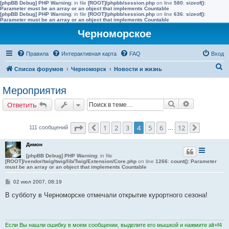
[phpBB Debug] PHP Warning
: in file
[ROOT]/phpbb/session.php
on line
580
:
sizeof():
Parameter must be an array or an object that implements Countable
[phpBB Debug] PHP Warning
: in file
[ROOT]/phpbb/session.php
on line
636
:
sizeof():
Parameter must be an array or an object that implements Countable
Черноморское
Правила
Интерактивная карта
FAQ
Вход
П
Список форумов
Черноморск
Новости и жизнь
о
Мероприятия
и
Поиск
Расширенн
Ответить
с
к
Страница
4
из
12
1
2
3
4
5
6
12
111 сообщений
Пред.
…
След.
Димон
[phpBB Debug] PHP Warning
: in file
[ROOT]/vendor/twig/twig/lib/Twig/Extension/Core.php
on line
1266
:
count(): Parameter
must be an array or an object that implements Countable
С
02 июл 2007, 08:19
о
о
В субботу в Черноморске отмечали открытие курортного сезона!
б
щ
е
н
и
Если Вы нашли ошибку в моем сообщении, выделите его мышкой и нажмите alt+f4