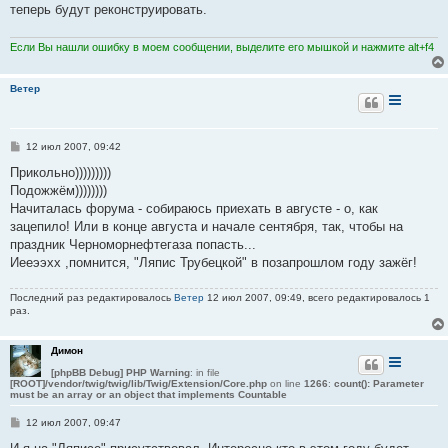
е
теперь будут реконструировать.
н
и
е
Если Вы нашли ошибку в моем сообщении, выделите его мышкой и нажмите alt+f4
Ветер
С
12 июл 2007, 09:42
о
о
Прикольно)))))))))
б
Подожжём))))))))
щ
е
Начиталась форума - собираюсь приехать в августе - о, как
н
зацепило! Или в конце августа и начале сентября, так, чтобы на
и
е
праздник Черноморнефтегаза попасть...
Иееээхх ,помнится, "Ляпис Трубецкой" в позапрошлом году зажёг!
Последний раз редактировалось
Ветер
12 июл 2007, 09:49, всего редактировалось 1
раз.
Димон
[phpBB Debug] PHP Warning
: in file
[ROOT]/vendor/twig/twig/lib/Twig/Extension/Core.php
on line
1266
:
count(): Parameter
must be an array or an object that implements Countable
С
12 июл 2007, 09:47
о
о