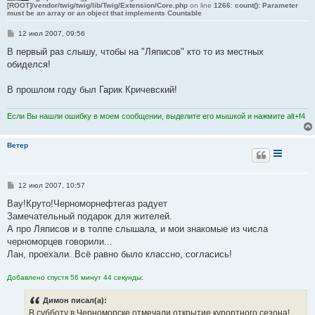
[ROOT]/vendor/twig/twig/lib/Twig/Extension/Core.php
on line
1266
:
count(): Parameter
must be an array or an object that implements Countable
С
12 июл 2007, 09:56
о
о
В первый раз слышу, чтобы на "Ляписов" кто то из местных
б
обиделся!
щ
е
н
В прошлом году был Гарик Кричевский!
и
е
Если Вы нашли ошибку в моем сообщении, выделите его мышкой и нажмите alt+f4
Ветер
С
12 июл 2007, 10:57
о
о
Вау!Круто!Черноморнефтегаз радует
б
Замечательный подарок для жителей.
щ
е
А про Ляписов и в толпе слышала, и мои знакомые из числа
н
черноморцев говорили...
и
е
Лан, проехали. Всё равно было классно, согласись!
Добавлено спустя 56 минут 44 секунды:
Димон писал(а):
В субботу в Черноморске отмечали открытие курортного сезона!