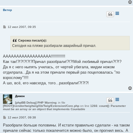
е
Ветер
С
12 июл 2007, 09:35
о
о
б
Сирожа писал(а):
щ
е
Сегодня на пляже разбирали аварийный причал.
н
и
е
АААААААААААААААААА!!!!!!!!!!!!
Как так!?!?!?!?!?Причал разобрали!?!?!Мой любимый причал?!?!?
Да я с него ныпять училась, от чертей убегала, мидии ножом
отдилрала...Да я на этом причале первый раз поцеловалась "по
взрослому"!!!!
А шо, всё, его навсегда, того...разобрали!?!?!?!
Димон
[phpBB Debug] PHP Warning
: in file
[ROOT]/vendor/twig/twig/lib/Twig/Extension/Core.php
on line
1266
:
count(): Parameter
must be an array or an object that implements Countable
С
12 июл 2007, 09:38
о
о
Разобрали больше половины. И кстати правильно сделали - на таком
б
причале сейчас только покалечится можно было, он прогнил весь. А
щ