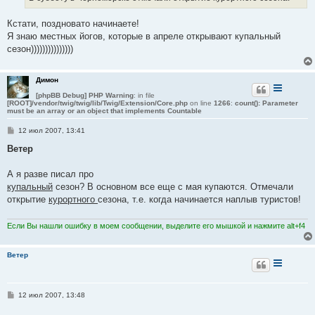
Кстати, поздновато начинаете!
Я знаю местных йогов, которые в апреле открывают купальный
сезон)))))))))))))))
Димон
[phpBB Debug] PHP Warning
: in file
[ROOT]/vendor/twig/twig/lib/Twig/Extension/Core.php
on line
1266
:
count(): Parameter
must be an array or an object that implements Countable
С
12 июл 2007, 13:41
о
о
Ветер
б
щ
е
А я разве писал про
н
купальный
сезон? В основном все еще с мая купаются. Отмечали
и
е
открытие
курортного
сезона, т.е. когда начинается наплыв туристов!
Если Вы нашли ошибку в моем сообщении, выделите его мышкой и нажмите alt+f4
Ветер
С
12 июл 2007, 13:48
о
о