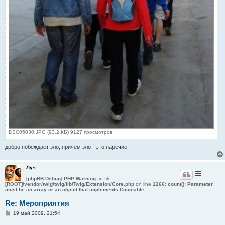
DSC05030.JPG (93.2 КБ) 9127 просмотров
добро побеждает зло, причем зло - это наречие.
Луч
[phpBB Debug] PHP Warning
: in file
[ROOT]/vendor/twig/twig/lib/Twig/Extension/Core.php
on line
1266
:
count(): Parameter
must be an array or an object that implements Countable
Re: Мероприятия
С
19 май 2009, 21:54
о
о