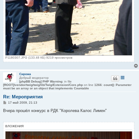
P1180307.JPG (133.48 КБ) 9219 просмотров
Сирожа
Добрый модератор
[phpBB Debug] PHP Warning
: in file
[ROOT]/vendor/twig/twig/lib/Twig/Extension/Core.php
on line
1266
:
count(): Parameter
must be an array or an object that implements Countable
Re: Мероприятия
С
17 май 2009, 21:13
о
о
Вчера прошёл конкурс в РДК "Королева Калос Лимен"
б
щ
е
н
ВЛОЖЕНИЯ
и
е