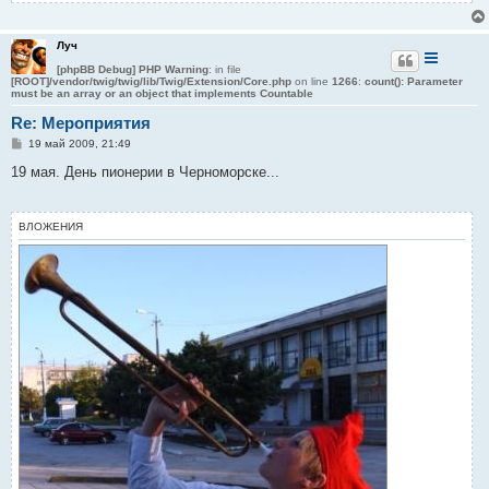
Луч
[phpBB Debug] PHP Warning
: in file
[ROOT]/vendor/twig/twig/lib/Twig/Extension/Core.php
on line
1266
:
count(): Parameter
must be an array or an object that implements Countable
Re: Мероприятия
С
19 май 2009, 21:49
о
о
19 мая. День пионерии в Черноморске...
б
щ
е
н
ВЛОЖЕНИЯ
и
е