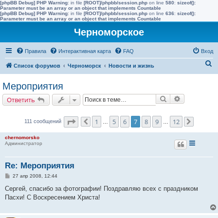
[phpBB Debug] PHP Warning
: in file
[ROOT]/phpbb/session.php
on line
580
:
sizeof():
Parameter must be an array or an object that implements Countable
[phpBB Debug] PHP Warning
: in file
[ROOT]/phpbb/session.php
on line
636
:
sizeof():
Parameter must be an array or an object that implements Countable
Черноморское
Правила
Интерактивная карта
FAQ
Вход
П
Список форумов
Черноморск
Новости и жизнь
о
Мероприятия
и
Поиск
Расширенн
Ответить
с
к
Страница
7
из
12
1
5
6
7
8
9
12
111 сообщений
Пред.
…
…
След.
chernomorsko
Администратор
Re: Мероприятия
С
27 апр 2008, 12:44
о
о
Сергей, спасибо за фотографии! Поздравляю всех с праздником
б
Пасхи! С Воскресением Христа!
щ
е
н
и