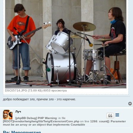
DSC05714.JPG (73.69 КБ) 8953 просмотра
добро побеждает зло, причем зло - это наречие.
Луч
[phpBB Debug] PHP Warning
: in file
[ROOT]/vendor/twig/twig/lib/Twig/Extension/Core.php
on line
1266
:
count(): Parameter
must be an array or an object that implements Countable
Re: Мероприятия