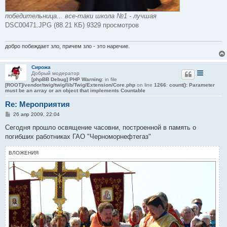
победительница... все-таки школа №1 - лучшая
DSC00471.JPG (88.21 КБ) 9329 просмотров
добро побеждает зло, причем зло - это наречие.
Сирожа
Добрый модератор
[phpBB Debug] PHP Warning
: in file
[ROOT]/vendor/twig/twig/lib/Twig/Extension/Core.php
on line
1266
:
count(): Parameter
must be an array or an object that implements Countable
Re: Мероприятия
С
26 апр 2009, 22:04
о
о
Сегодня прошло освящение часовни, построенной в память о
б
погибших работниках ГАО "Черноморнефтегаз"
щ
е
н
ВЛОЖЕНИЯ
и
е