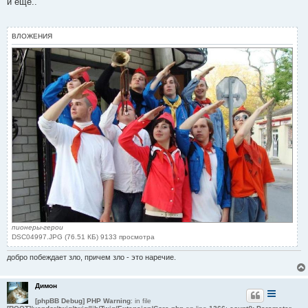
и еще..
б
щ
е
н
ВЛОЖЕНИЯ
и
е
пионеры-герои
DSC04997.JPG (76.51 КБ) 9133 просмотра
добро побеждает зло, причем зло - это наречие.
Димон
[phpBB Debug] PHP Warning
: in file