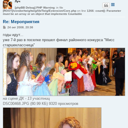
Луч
е
[phpBB Debug] PHP Warning
: in file
[ROOT]/vendor/twig/twig/lib/Twig/Extension/Core.php
on line
1266
:
count(): Parameter
must be an array or an object that implements Countable
Re: Мероприятия
С
24 окт 2008, 20:36
о
о
годы идут...
б
уже 7-й раз в поселке прошел финал районного конкурса "Мисс
щ
е
старшеклассница"
н
и
е
на сцене ДК - 13 участниц
DSC00468.JPG (80.99 КБ) 9320 просмотров