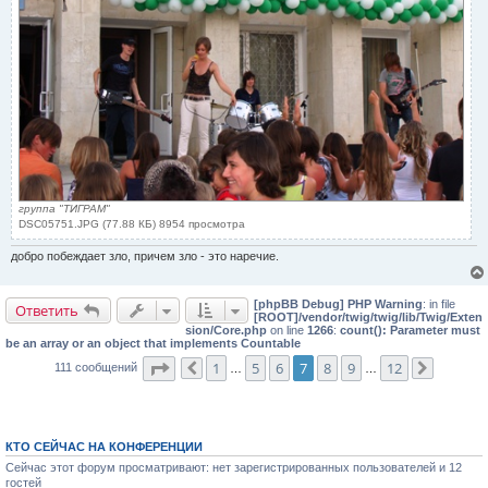
группа "ТИГРАМ"
DSC05751.JPG (77.88 КБ) 8954 просмотра
добро побеждает зло, причем зло - это наречие.
[phpBB Debug] PHP Warning
: in file
Ответить
[ROOT]/vendor/twig/twig/lib/Twig/Exten
sion/Core.php
on line
1266
:
count(): Parameter must
be an array or an object that implements Countable
Страница
7
из
12
1
5
6
7
8
9
12
111 сообщений
Пред.
…
…
След.
КТО СЕЙЧАС НА КОНФЕРЕНЦИИ
Сейчас этот форум просматривают: нет зарегистрированных пользователей и 12
гостей