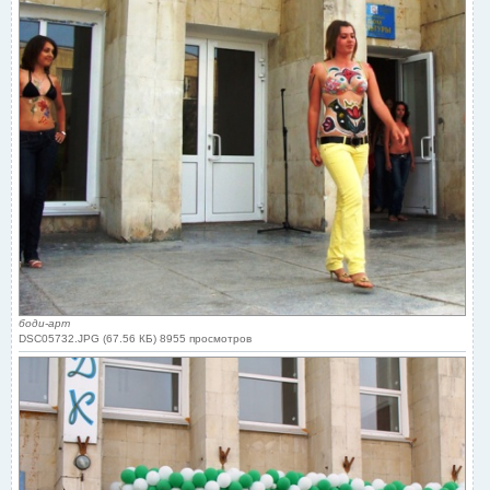
боди-арт
DSC05732.JPG (67.56 КБ) 8955 просмотров