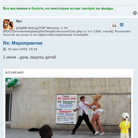
Все мы живем в болоте, но некоторые из нас смотрят на звезды.
Луч
[phpBB Debug] PHP Warning
: in file
[ROOT]/vendor/twig/twig/lib/Twig/Extension/Core.php
on line
1266
:
count(): Parameter
must be an array or an object that implements Countable
Re: Мероприятия
С
02 июн 2009, 19:43
о
о
1 июня - день защиты детей
б
щ
е
н
ВЛОЖЕНИЯ
и
е