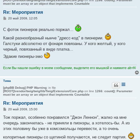
[ROOT]/vendor/twig/twig/lib/Twig/Extension/Core.php
on line
1266
:
count(): Parameter
must be an array or an object that implements Countable
Re: Мероприятия
С
20 май 2009, 12:05
о
о
С фоток пионеров реально поржал...
б
щ
е
Какой разнообразный нынче "дресс-код" в пионерии.
н
Галстуки абсолютно от фонаря повязаны. У кого желтый, у кого
и
е
черный, повязанный в виде платка...
Эдакие пионеры-эмо
Если Вы нашли ошибку в моем сообщении, выделите его мышкой и нажмите alt+f4
Тима
[phpBB Debug] PHP Warning
: in file
[ROOT]/vendor/twig/twig/lib/Twig/Extension/Core.php
on line
1266
:
count(): Parameter
must be an array or an object that implements Countable
Re: Мероприятия
С
20 май 2009, 15:00
о
о
Тож поржал, особенно понравился "Джон Леннон", жалко на мне
б
очередь закончилась - не приняли в пионэры, а хотелось-бы. А из
щ
е
этих половину бы уже в комсомольцы перевести, а то очень
н
и
колоритные пионеры со щетиной получаются, не следит партия.
е