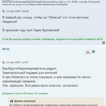
[ROOT]/vendor/twig/twig/lib/Twig/Extension/Core.php
on line
1266
:
count(): Parameter
must be an array or an object that implements Countable
С
12 июл 2007, 09:56
о
о
В первый раз слышу, чтобы на "Ляписов" кто то из местных
б
обиделся!
щ
е
н
В прошлом году был Гарик Кричевский!
и
е
Если Вы нашли ошибку в моем сообщении, выделите его мышкой и нажмите alt+f4
Ветер
С
12 июл 2007, 10:57
о
о
Вау!Круто!Черноморнефтегаз радует
б
Замечательный подарок для жителей.
щ
е
А про Ляписов и в толпе слышала, и мои знакомые из числа
н
черноморцев говорили...
и
е
Лан, проехали. Всё равно было классно, согласись!
Добавлено спустя 56 минут 44 секунды:
Димон писал(а):
В субботу в Черноморске отмечали открытие курортного сезона!