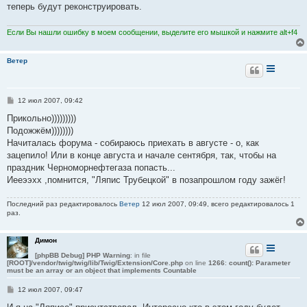
е
теперь будут реконструировать.
н
и
е
Если Вы нашли ошибку в моем сообщении, выделите его мышкой и нажмите alt+f4
Ветер
С
12 июл 2007, 09:42
о
о
Прикольно)))))))))
б
Подожжём))))))))
щ
е
Начиталась форума - собираюсь приехать в августе - о, как
н
зацепило! Или в конце августа и начале сентября, так, чтобы на
и
е
праздник Черноморнефтегаза попасть...
Иееээхх ,помнится, "Ляпис Трубецкой" в позапрошлом году зажёг!
Последний раз редактировалось
Ветер
12 июл 2007, 09:49, всего редактировалось 1
раз.
Димон
[phpBB Debug] PHP Warning
: in file
[ROOT]/vendor/twig/twig/lib/Twig/Extension/Core.php
on line
1266
:
count(): Parameter
must be an array or an object that implements Countable
С
12 июл 2007, 09:47
о
о