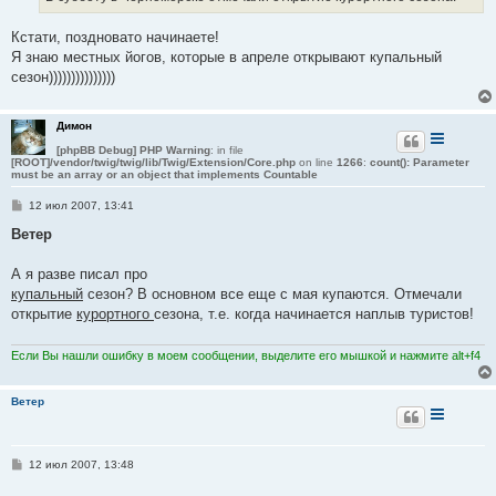
Кстати, поздновато начинаете!
Я знаю местных йогов, которые в апреле открывают купальный
сезон)))))))))))))))
Димон
[phpBB Debug] PHP Warning
: in file
[ROOT]/vendor/twig/twig/lib/Twig/Extension/Core.php
on line
1266
:
count(): Parameter
must be an array or an object that implements Countable
С
12 июл 2007, 13:41
о
о
Ветер
б
щ
е
А я разве писал про
н
купальный
сезон? В основном все еще с мая купаются. Отмечали
и
е
открытие
курортного
сезона, т.е. когда начинается наплыв туристов!
Если Вы нашли ошибку в моем сообщении, выделите его мышкой и нажмите alt+f4
Ветер
С
12 июл 2007, 13:48
о
о