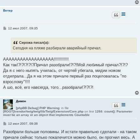
е
Ветер
С
12 июл 2007, 09:35
о
о
б
Сирожа писал(а):
щ
е
Сегодня на пляже разбирали аварийный причал.
н
и
е
АААААААААААААААААА!!!!!!!!!!!!
Как так!?!?!?!?!?Причал разобрали!?!?!Мой любимый причал?!?!?
Да я с него ныпять училась, от чертей убегала, мидии ножом
отдилрала...Да я на этом причале первый раз поцеловалась "по
взрослому"!!!!
А шо, всё, его навсегда, того...разобрали!?!?!?!
Димон
[phpBB Debug] PHP Warning
: in file
[ROOT]/vendor/twig/twig/lib/Twig/Extension/Core.php
on line
1266
:
count(): Parameter
must be an array or an object that implements Countable
С
12 июл 2007, 09:38
о
о
Разобрали больше половины. И кстати правильно сделали - на таком
б
причале сейчас только покалечится можно было, он прогнил весь. А
щ