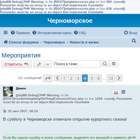
[phpBB Debug] PHP Warning
: in file
[ROOT]/phpbb/session.php
on line
580
:
sizeof():
Parameter must be an array or an object that implements Countable
[phpBB Debug] PHP Warning
: in file
[ROOT]/phpbb/session.php
on line
636
:
sizeof():
Parameter must be an array or an object that implements Countable
Черноморское
Правила
Интерактивная карта
FAQ
Вход
П
Список форумов
Черноморск
Новости и жизнь
о
Мероприятия
и
Поиск
Расширенн
Ответить
с
к
Страница
4
из
12
1
2
3
4
5
6
12
111 сообщений
Пред.
…
След.
Димон
[phpBB Debug] PHP Warning
: in file
[ROOT]/vendor/twig/twig/lib/Twig/Extension/Core.php
on line
1266
:
count(): Parameter
must be an array or an object that implements Countable
С
02 июл 2007, 08:19
о
о
В субботу в Черноморске отмечали открытие курортного сезона!
б
щ
е
н
и
Если Вы нашли ошибку в моем сообщении, выделите его мышкой и нажмите alt+f4