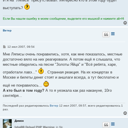
И я на "Ляписе" присутствовал. Интересно кто в этом году будет
б
щ
выступать?
е
н
и
Если Вы нашли ошибку в моем сообщении, выделите его мышкой и нажмите alt+f4
е
Ветер
С
12 июл 2007, 09:54
о
о
Мне Ляписы очень понравились, хотя, как мне показалось, местные
б
достаточно вяло на них реагировали. А потом ещё я слышала, что
щ
е
местные обиделись на песни "Золоты Яйца" и "Всё ребята, харе,
н
и
отработали лавэ..."
. Странная реакция. На их концертах в
е
Москве и билеты денег стоят и аншлаги всегда, а тут бесплатно и
ещё не понравилось...
А кто был в том году?
А то я уезжала как раз накануне, 10го
сентября...
Последний раз редактировалось
Ветер
12 июл 2007, 09:57, всего редактировалось 1
раз.
Димон
[phpBB Debug] PHP Warning
: in file