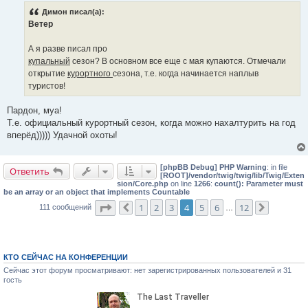
б
Димон писал(а):
щ
е
Ветер
н
и
е
А я разве писал про
купальный
сезон? В основном все еще с мая купаются. Отмечали
открытие
курортного
сезона, т.е. когда начинается наплыв
туристов!
Пардон, муа!
Т.е. официальный курортный сезон, когда можно нахалтурить на год
вперёд))))) Удачной охоты!
[phpBB Debug] PHP Warning
: in file
Ответить
[ROOT]/vendor/twig/twig/lib/Twig/Exten
sion/Core.php
on line
1266
:
count(): Parameter must
be an array or an object that implements Countable
Страница
4
из
12
1
2
3
4
5
6
12
111 сообщений
Пред.
…
След.
КТО СЕЙЧАС НА КОНФЕРЕНЦИИ
Сейчас этот форум просматривают: нет зарегистрированных пользователей и 31
гость