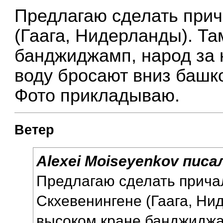
Предлагаю сделать прич
(Гаага, Нидерланды). Та
банджиджамп, народ за 
воду бросают вниз башк
Фото прикладываю.
Ветер
Alexei Moiseyenkov писал
Предлагаю сделать причал
Скхевенингене (Гаага, Ни
высоком кране банджиджа