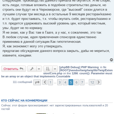
следующее: производство данного причала не окупится. Я не спорю,
есть люди, готовые вложить в подобное строительство деньги, но
строить они будут не в Черноморске, где "высокий" сезон длится в
лучшем случае три месяца,а в остальные 9 месяцев ресторан/казино
и т.п. будет простаивать, т.к. чтобы окупать себя, ресторану/казино и
т.п. предется удерживать высокий уровень цен, который местным,
увы ,будет не по корману.
Я не знаю, как у Вас там в Гааге, а у нас, к сожалению, это так
В любом случае, идея привлечения спонсоров единственно
применима в данной ситуации.Как гипотетическая.
Я, как экономист могу это утверждать.
предлагаю обсуждение данного вопроса закрыть, дабы не мериться,
извините, концами.
[phpBB Debug] PHP Warning
: in file
Ответить
[ROOT]/vendor/twig/twig/lib/Twig/Exten
sion/Core.php
on line
1266
:
count(): Parameter must
be an array or an object that implements Countable
Страница
5
из
12
1
3
4
5
6
7
12
111 сообщений
Пред.
…
…
След.
КТО СЕЙЧАС НА КОНФЕРЕНЦИИ
Сейчас этот форум просматривают: нет зарегистрированных пользователей и 20
гостей