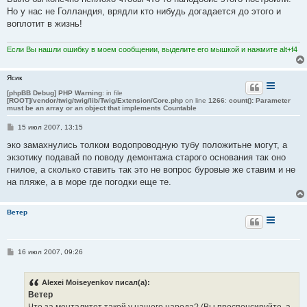
н
Но у нас не Голландия, врядли кто нибудь догадается до этого и
и
е
воплотит в жизнь!
Если Вы нашли ошибку в моем сообщении, выделите его мышкой и нажмите alt+f4
Ясик
[phpBB Debug] PHP Warning
: in file
[ROOT]/vendor/twig/twig/lib/Twig/Extension/Core.php
on line
1266
:
count(): Parameter
must be an array or an object that implements Countable
С
15 июл 2007, 13:15
о
о
эко замахнулись толком водопроводную тубу положитьне могут, а
б
экзотику подавай по поводу демонтажа старого основания так оно
щ
е
гнилое, а сколько ставить так это не вопрос буровые же ставим и не
н
на пляже, а в море где погодки еще те.
и
е
Ветер
С
16 июл 2007, 09:26
о
о
б
Alexei Moiseyenkov писал(а):
щ
е
Ветер
н
Что за менталитет такой у нашего народа? (Вы проспонсируйте, а