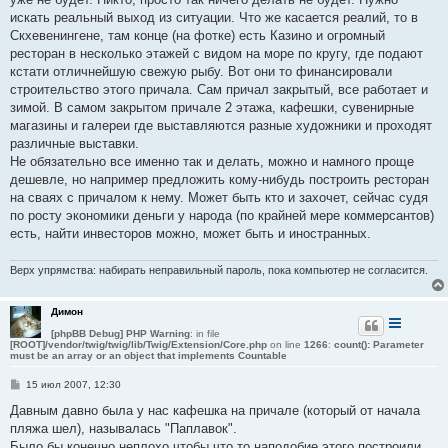
искать реальный выход из ситуации. Что же касается реалий, то в
Скхевенингене, там конце (на фотке) есть Казино и огромный
ресторан в несколько этажей с видом на море по кругу, где подают
кстати отличнейшую свежую рыбу. Вот они то финансировали
строительство этого причала. Сам причал закрытый, все работает и
зимой. В самом закрытом причале 2 этажа, кафешки, сувенирные
магазины и галереи где выставляются разные художники и проходят
различные выставки.
Не обязательно все именно так и делать, можно и намного проще
дешевле, но например предложить кому-нибудь построить ресторан
на сваях с причалом к нему. Может быть кто и захочет, сейчас судя
по росту экономики деньги у народа (по крайней мере коммерсантов)
есть, найти инвесторов можно, может быть и иностранных.
Верх упрямства: набирать неправильный пароль, пока компьютер не согласится.
Димон
[phpBB Debug] PHP Warning
: in file
[ROOT]/vendor/twig/twig/lib/Twig/Extension/Core.php
on line
1266
:
count(): Parameter
must be an array or an object that implements Countable
С
15 июл 2007, 12:30
о
о
Давным давно была у нас кафешка на причале (который от начала
б
пляжа шел), называлась "Паплавок".
щ
е
Было бы конечно неплохо чтобы что то наподобие этого построили.