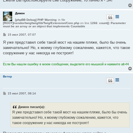
Ежели Вы проспонсируете сие сооружение, то лично я - ЗА!
Димон
[phpBB Debug] PHP Warning
: in file
[ROOT]/vendor/twig/twig/lib/Twig/Extension/Core.php
on line
1266
:
count(): Parameter
must be an array or an object that implements Countable
С
15 июл 2007, 07:07
о
о
Я уже представил себе такой мост на нашем пляже, было бы очень
б
замечательно! Но, к моему глубокому сожалению, кажется, что такое
щ
е
сооружение у нас никогда не построят!
н
и
е
Если Вы нашли ошибку в моем сообщении, выделите его мышкой и нажмите alt+f4
Ветер
С
15 июл 2007, 08:14
о
о
б
Димон писал(а):
щ
е
Я уже представил себе такой мост на нашем пляже, было бы очень
н
замечательно! Но, к моему глубокому сожалению, кажется, что
и
е
такое сооружение у нас никогда не построят!