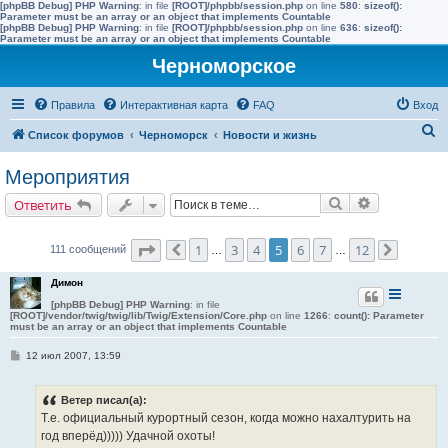
[phpBB Debug] PHP Warning
: in file
[ROOT]/phpbb/session.php
on line
580
:
sizeof():
Parameter must be an array or an object that implements Countable
[phpBB Debug] PHP Warning
: in file
[ROOT]/phpbb/session.php
on line
636
:
sizeof():
Parameter must be an array or an object that implements Countable
Черноморское
Правила
Интерактивная карта
FAQ
Вход
П
Список форумов
Черноморск
Новости и жизнь
о
Мероприятия
и
Поиск
Расширенн
Ответить
с
к
Страница
5
из
12
1
3
4
5
6
7
12
111 сообщений
Пред.
…
…
След.
Димон
[phpBB Debug] PHP Warning
: in file
[ROOT]/vendor/twig/twig/lib/Twig/Extension/Core.php
on line
1266
:
count(): Parameter
must be an array or an object that implements Countable
С
12 июл 2007, 13:59
о
о
б
Ветер писал(а):
щ
е
Т.е. официальный курортный сезон, когда можно нахалтурить на
н
год вперёд))))) Удачной охоты!
и