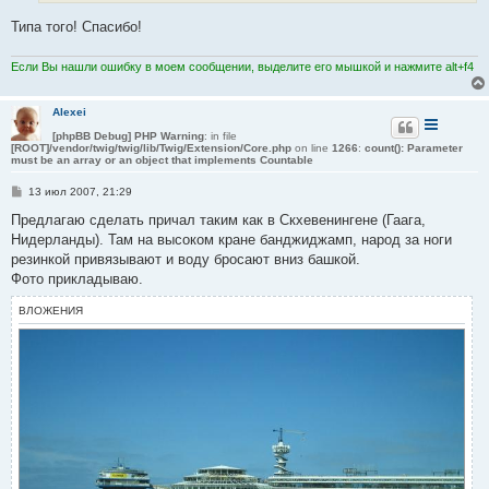
е
Типа того! Спасибо!
Если Вы нашли ошибку в моем сообщении, выделите его мышкой и нажмите alt+f4
Alexei
[phpBB Debug] PHP Warning
: in file
[ROOT]/vendor/twig/twig/lib/Twig/Extension/Core.php
on line
1266
:
count(): Parameter
must be an array or an object that implements Countable
С
13 июл 2007, 21:29
о
о
Предлагаю сделать причал таким как в Скхевенингене (Гаага,
б
Нидерланды). Там на высоком кране банджиджамп, народ за ноги
щ
е
резинкой привязывают и воду бросают вниз башкой.
н
Фото прикладываю.
и
е
ВЛОЖЕНИЯ