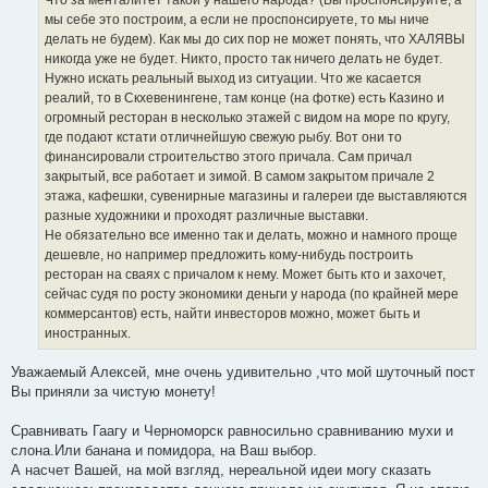
и
е
мы себе это построим, а если не проспонсируете, то мы ниче
делать не будем). Как мы до сих пор не может понять, что ХАЛЯВЫ
никогда уже не будет. Никто, просто так ничего делать не будет.
Нужно искать реальный выход из ситуации. Что же касается
реалий, то в Скхевенингене, там конце (на фотке) есть Казино и
огромный ресторан в несколько этажей с видом на море по кругу,
где подают кстати отличнейшую свежую рыбу. Вот они то
финансировали строительство этого причала. Сам причал
закрытый, все работает и зимой. В самом закрытом причале 2
этажа, кафешки, сувенирные магазины и галереи где выставляются
разные художники и проходят различные выставки.
Не обязательно все именно так и делать, можно и намного проще
дешевле, но например предложить кому-нибудь построить
ресторан на сваях с причалом к нему. Может быть кто и захочет,
сейчас судя по росту экономики деньги у народа (по крайней мере
коммерсантов) есть, найти инвесторов можно, может быть и
иностранных.
Уважаемый Алексей, мне очень удивительно ,что мой шуточный пост
Вы приняли за чистую монету!
Сравнивать Гаагу и Черноморск равносильно сравниванию мухи и
слона.Или банана и помидора, на Ваш выбор.
А насчет Вашей, на мой взгляд, нереальной идеи могу сказать