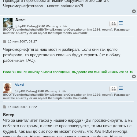
Проведите переговоры от имени форумчан этого сайта с
Черноморнефтегазом...может, забашляю?!
Димон
[phpBB Debug] PHP Warning
: in file
[ROOT]/vendor/twig/twig/lib/Twig/Extension/Core.php
on line
1266
:
count(): Parameter
must be an array or an object that implements Countable
С
15 июл 2007, 08:27
о
о
Черноморнефтегаз наш мост и разбирал. Если они так долго
б
разбирали, то представляю сколько будут строить (не в обиду
щ
е
работникам ГАО).
н
и
е
Если Вы нашли ошибку в моем сообщении, выделите его мышкой и нажмите alt+f4
Alexei
[phpBB Debug] PHP Warning
: in file
[ROOT]/vendor/twig/twig/lib/Twig/Extension/Core.php
on line
1266
:
count(): Parameter
must be an array or an object that implements Countable
С
15 июл 2007, 12:22
о
о
Ветер
б
Что за менталитет такой у нашего народа? (Вы проспонсируйте, а мы
щ
е
себе это построим, а если не проспонсируете, то мы ниче делать не
н
будем). Как мы до сих пор не может понять, что ХАЛЯВЫ никогда
и
е
уже не будет. Никто, просто так ничего делать не будет. Нужно