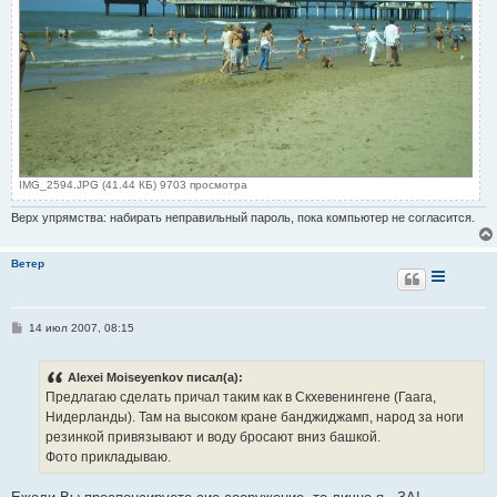
IMG_2594.JPG (41.44 КБ) 9703 просмотра
Верх упрямства: набирать неправильный пароль, пока компьютер не согласится.
Ветер
С
14 июл 2007, 08:15
о
о
б
Alexei Moiseyenkov писал(а):
щ
е
Предлагаю сделать причал таким как в Скхевенингене (Гаага,
н
Нидерланды). Там на высоком кране банджиджамп, народ за ноги
и
е
резинкой привязывают и воду бросают вниз башкой.
Фото прикладываю.