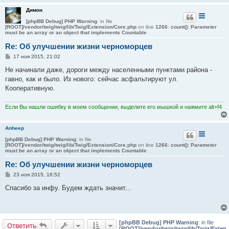
и
Димон
е
[phpBB Debug] PHP Warning
: in file
[ROOT]/vendor/twig/twig/lib/Twig/Extension/Core.php
on line
1266
:
count(): Parameter
must be an array or an object that implements Countable
Re: Об улучшении жизни черноморцев
С
17 ноя 2015, 21:02
о
о
Не начинали даже, дороги между населенными пунктами района -
б
гавно, как и было. Из нового: сейчас асфальтируют ул.
щ
е
Кооперативную.
н
и
е
Если Вы нашли ошибку в моем сообщении, выделите его мышкой и нажмите alt+f4
Anheep
[phpBB Debug] PHP Warning
: in file
[ROOT]/vendor/twig/twig/lib/Twig/Extension/Core.php
on line
1266
:
count(): Parameter
must be an array or an object that implements Countable
Re: Об улучшении жизни черноморцев
С
23 ноя 2015, 16:52
о
о
Спасибо за инфу. Будем ждать значит...
б
щ
е
н
и
[phpBB Debug] PHP Warning
: in file
е
Ответить
[ROOT]/vendor/twig/twig/lib/Twig/Exten