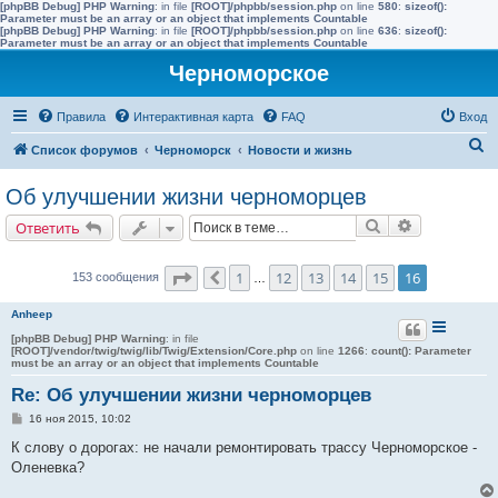
[phpBB Debug] PHP Warning
: in file
[ROOT]/phpbb/session.php
on line
580
:
sizeof():
Parameter must be an array or an object that implements Countable
[phpBB Debug] PHP Warning
: in file
[ROOT]/phpbb/session.php
on line
636
:
sizeof():
Parameter must be an array or an object that implements Countable
Черноморское
Правила
Интерактивная карта
FAQ
Вход
П
Список форумов
Черноморск
Новости и жизнь
о
Об улучшении жизни черноморцев
и
Поиск
Расширенн
Ответить
с
к
Страница
16
из
16
1
12
13
14
15
16
153 сообщения
Пред.
…
Anheep
[phpBB Debug] PHP Warning
: in file
[ROOT]/vendor/twig/twig/lib/Twig/Extension/Core.php
on line
1266
:
count(): Parameter
must be an array or an object that implements Countable
Re: Об улучшении жизни черноморцев
С
16 ноя 2015, 10:02
о
о
К слову о дорогах: не начали ремонтировать трассу Черноморское -
б
Оленевка?
щ
е
н