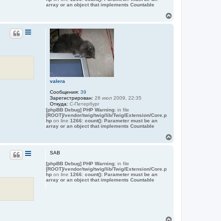
array or an object that implements Countable
В
е
р
н
у
т
ь
с
я
к
valera
н
а
Сообщения:
39
ч
Зарегистрирован:
26 июл 2009, 22:35
Откуда:
С-Петербург
а
[phpBB Debug] PHP Warning
: in file
л
[ROOT]/vendor/twig/twig/lib/Twig/Extension/Core.p
у
hp
on line
1266
:
count(): Parameter must be an
array or an object that implements Countable
В
е
р
SAB
н
[phpBB Debug] PHP Warning
: in file
у
[ROOT]/vendor/twig/twig/lib/Twig/Extension/Core.p
т
hp
on line
1266
:
count(): Parameter must be an
ь
array or an object that implements Countable
с
я
к
н
а
В
ч