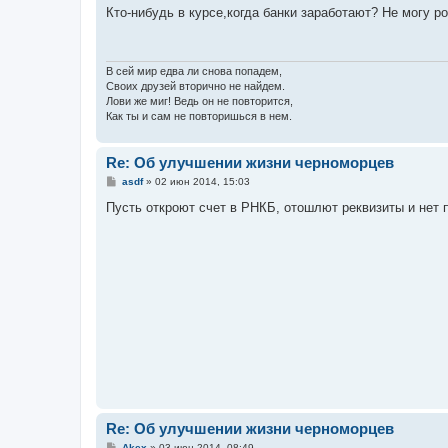
о
Кто-нибудь в курсе,когда банки заработают? Не могу р
б
щ
е
н
и
В сей мир едва ли снова попадем,
е
Своих друзей вторично не найдем.
Лови же миг! Ведь он не повторится,
Как ты и сам не повторишься в нем.
Re: Об улучшении жизни черноморцев
С
asdf
»
02 июн 2014, 15:03
о
о
Пусть откроют счет в РНКБ, отошлют реквизиты и нет 
б
щ
е
н
и
е
Re: Об улучшении жизни черноморцев
С
Akex
»
03 июн 2014, 08:49