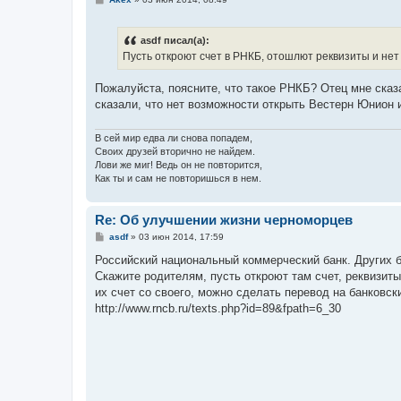
о
о
б
asdf писал(а):
щ
е
Пусть откроют счет в РНКБ, отошлют реквизиты и нет
н
и
е
Пожалуйста, поясните, что такое РНКБ? Отец мне сказ
сказали, что нет возможности открыть Вестерн Юнион и
В сей мир едва ли снова попадем,
Своих друзей вторично не найдем.
Лови же миг! Ведь он не повторится,
Как ты и сам не повторишься в нем.
Re: Об улучшении жизни черноморцев
С
asdf
»
03 июн 2014, 17:59
о
о
Российский национальный коммерческий банк. Других б
б
Скажите родителям, пусть откроют там счет, реквизиты
щ
е
их счет со своего, можно сделать перевод на банковски
н
http://www.rncb.ru/texts.php?id=89&fpath=6_30
и
е