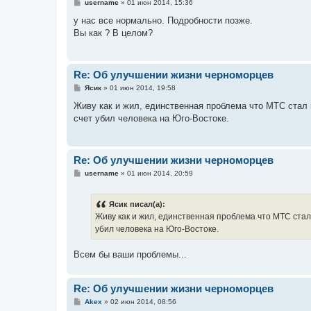
С
username
»
01 июн 2014, 15:36
о
о
у нас все нормально. Подробности позже.
б
Вы как ? В целом?
щ
е
н
и
е
Re: Об улучшении жизни черноморцев
С
Ясик
»
01 июн 2014, 19:58
о
о
Живу как и жил, единственная проблема что МТС стал 
б
счет убил человека на Юго-Востоке.
щ
е
н
и
е
Re: Об улучшении жизни черноморцев
С
username
»
01 июн 2014, 20:59
о
о
б
Ясик писал(а):
щ
е
Живу как и жил, единственная проблема что МТС стал 
н
убил человека на Юго-Востоке.
и
е
Всем бы ваши проблемы...
Re: Об улучшении жизни черноморцев
С
Akex
»
02 июн 2014, 08:56
о