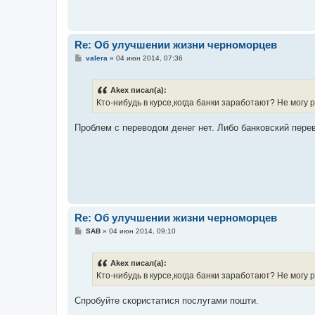
Re: Об улучшении жизни черноморцев
С
valera
»
04 июн 2014, 07:36
о
о
б
Akex писал(а):
щ
е
Кто-нибудь в курсе,когда банки заработают? Не могу 
н
и
е
Проблем с переводом денег нет. Либо банковский перев
Re: Об улучшении жизни черноморцев
С
SAB
»
04 июн 2014, 09:10
о
о
б
Akex писал(а):
щ
е
Кто-нибудь в курсе,когда банки заработают? Не могу 
н
и
е
Спробуйте скористатися послугами пошти.