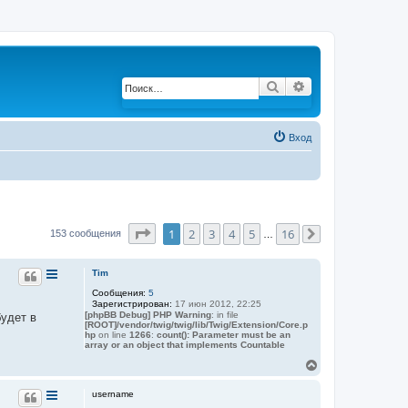
Поиск
Расширенный по
Вход
Страница
1
из
16
1
2
3
4
5
16
153 сообщения
…
След.
Tim
Сообщения:
5
Зарегистрирован:
17 июн 2012, 22:25
[phpBB Debug] PHP Warning
: in file
удет в
[ROOT]/vendor/twig/twig/lib/Twig/Extension/Core.p
hp
on line
1266
:
count(): Parameter must be an
array or an object that implements Countable
В
е
р
username
н