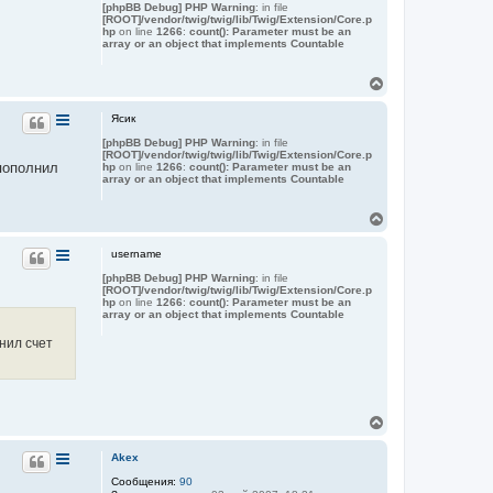
[phpBB Debug] PHP Warning
: in file
у
[ROOT]/vendor/twig/twig/lib/Twig/Extension/Core.p
т
hp
on line
1266
:
count(): Parameter must be an
ь
array or an object that implements Countable
с
я
В
к
е
н
р
а
Ясик
н
ч
[phpBB Debug] PHP Warning
: in file
у
а
[ROOT]/vendor/twig/twig/lib/Twig/Extension/Core.p
т
л
 пополнил
hp
on line
1266
:
count(): Parameter must be an
ь
у
array or an object that implements Countable
с
я
В
к
е
н
р
а
username
н
ч
[phpBB Debug] PHP Warning
: in file
у
а
[ROOT]/vendor/twig/twig/lib/Twig/Extension/Core.p
т
л
hp
on line
1266
:
count(): Parameter must be an
ь
у
array or an object that implements Countable
с
я
нил счет
к
н
а
ч
а
В
л
е
у
р
Akex
н
Сообщения:
90
у