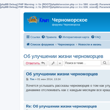
[phpBB Debug] PHP Warning
: in file
[ROOT]/phpbb/session.php
on line
580
:
sizeof(): Parame
[phpBB Debug] PHP Warning
: in file
[ROOT]/phpbb/session.php
on line
636
:
sizeof(): Parame
Черноморское
форумы Черноморска
Ссылки
Правила
Интерактивная карта
FAQ
Список форумов
Черноморск
Новости и жизнь
Об улучшении жизни черноморцев
П
Ответить
Об улучшении жизни черноморцев
С
Tim
»
01 июн 2014, 13:24
о
о
Хочется услышать рассказы черноморцев о том как улу
б
динамике отслеживать как с каждым месяцем все краш
щ
е
н
и
е
Re: Об улучшении жизни черноморцев