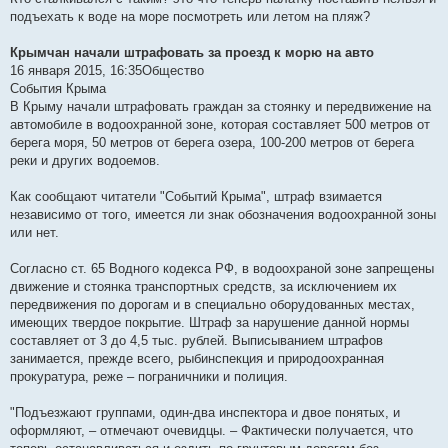
б
подъехать к воде на море посмотреть или летом на пляж?
щ
е
н
Крымчан начали штрафовать за проезд к морю на авто
и
е
16 января 2015, 16:35Общество
События Крыма
В Крыму начали штрафовать граждан за стоянку и передвижение на
автомобиле в водоохранной зоне, которая составляет 500 метров от
берега моря, 50 метров от берега озера, 100-200 метров от берега
реки и других водоемов.
Как сообщают читатели "Событий Крыма", штраф взимается
независимо от того, имеется ли знак обозначения водоохранной зоны
или нет.
Согласно ст. 65 Водного кодекса РФ, в водоохраной зоне запрещены
движение и стоянка транспортных средств, за исключением их
передвижения по дорогам и в специально оборудованных местах,
имеющих твердое покрытие. Штраф за нарушение данной нормы
составляет от 3 до 4,5 тыс. рублей. Выписыванием штрафов
занимается, прежде всего, рыбинспекция и природоохранная
прокуратура, реже – пограничники и полиция.
"Подъезжают группами, один-два инспектора и двое понятых, и
оформляют, – отмечают очевидцы. – Фактически получается, что