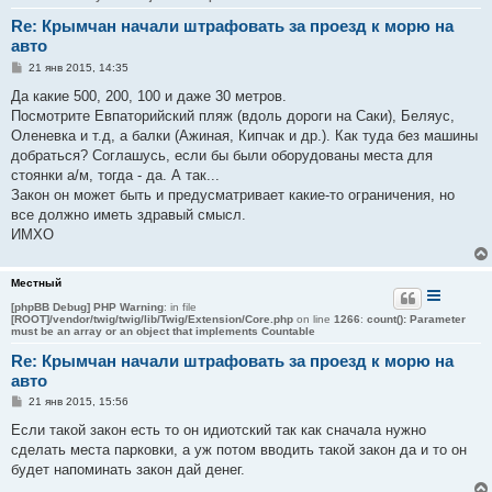
Re: Крымчан начали штрафовать за проезд к морю на
авто
С
21 янв 2015, 14:35
о
о
Да какие 500, 200, 100 и даже 30 метров.
б
Посмотрите Евпаторийский пляж (вдоль дороги на Саки), Беляус,
щ
е
Оленевка и т.д, а балки (Ажиная, Кипчак и др.). Как туда без машины
н
добраться? Соглашусь, если бы были оборудованы места для
и
е
стоянки а/м, тогда - да. А так...
Закон он может быть и предусматривает какие-то ограничения, но
все должно иметь здравый смысл.
ИМХО
Местный
[phpBB Debug] PHP Warning
: in file
[ROOT]/vendor/twig/twig/lib/Twig/Extension/Core.php
on line
1266
:
count(): Parameter
must be an array or an object that implements Countable
Re: Крымчан начали штрафовать за проезд к морю на
авто
С
21 янв 2015, 15:56
о
о
Если такой закон есть то он идиотский так как сначала нужно
б
сделать места парковки, а уж потом вводить такой закон да и то он
щ
е
будет напоминать закон дай денег.
н