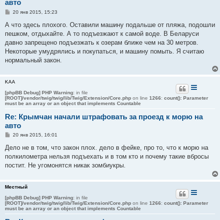
авто
С
20 янв 2015, 15:23
о
о
А что здесь плохого. Оставили машину подальше от пляжа, подошли
б
пешком, отдыхайте. А то подъезжают к самой воде. В Беларуси
щ
е
давно запрещено подъезжать к озерам ближе чем на 30 метров.
н
Некоторые умудрялись и покупаться, и машину помыть. Я считаю
и
е
нормальный закон.
KAA
[phpBB Debug] PHP Warning
: in file
[ROOT]/vendor/twig/twig/lib/Twig/Extension/Core.php
on line
1266
:
count(): Parameter
must be an array or an object that implements Countable
Re: Крымчан начали штрафовать за проезд к морю на
авто
С
20 янв 2015, 16:01
о
о
Дело не в том, что закон плох. дело в фейке, про то, что к морю на
б
полкилометра нельзя подъехать и в том кто и почему такие вбросы
щ
е
постит. Не угомонятся никак зомбиукры.
н
и
е
Местный
[phpBB Debug] PHP Warning
: in file
[ROOT]/vendor/twig/twig/lib/Twig/Extension/Core.php
on line
1266
:
count(): Parameter
must be an array or an object that implements Countable