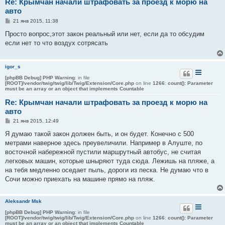
Re: Крымчан начали штрафовать за проезд к морю на
авто
С
21 янв 2015, 11:38
о
о
Просто вопрос,этот закон реальный или нет, если да то обсудим
б
если нет то что воздух сотрясать
щ
е
н
и
igor_s
е
[phpBB Debug] PHP Warning
: in file
[ROOT]/vendor/twig/twig/lib/Twig/Extension/Core.php
on line
1266
:
count(): Parameter
must be an array or an object that implements Countable
Re: Крымчан начали штрафовать за проезд к морю на
авто
С
21 янв 2015, 12:49
о
о
Я думаю такой закон должен быть, и он будет. Конечно с 500
б
метрами наверное здесь преувеличили. Например в Алуште, по
щ
е
восточной набережной пустили маршрутный автобус, не считая
н
легковых машин, которые шныряют туда сюда. Лежишь на пляже, а
и
е
на тебя медленно оседает пыль, дороги из песка. Не думаю что в
Сочи можно приехать на машине прямо на пляж.
Aleksandr Msk
[phpBB Debug] PHP Warning
: in file
[ROOT]/vendor/twig/twig/lib/Twig/Extension/Core.php
on line
1266
:
count(): Parameter
must be an array or an object that implements Countable