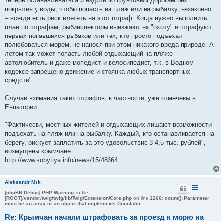
теперь останавливаться и ездить по грунтовым дорогам без
покрытия у воды, чтобы попасть на пляж или на рыбалку, незаконно
– всегда есть риск влететь на этот штраф. Когда нужно выполнить
план по штрафам, рыбинспекторы выезжают на "охоту" и штрафуют
первых попавшихся рыбаков или тех, кто просто подъехал
полюбоваться морем, не нанося при этом никакого вреда природе. А
летом так может попасть любой отдыхающий на пляже
автолюбитель и даже мопедист и велосипедист, т.к. в Водном
кодексе запрещено движение и стоянка любых транспортных
средств".
Случаи взимания таких штрафов, в частности, уже отмечены в
Евпатории.
"Фактически, местных жителей и отдыхающих лишают возможности
подъехать на пляж или на рыбалку. Каждый, кто останавливается на
берегу, рискует заплатить за это удовольствие 3-4,5 тыс. рублей", –
возмущены крымчане.
http://www.sobytiya.info/news/15/48364
Aleksandr Msk
[phpBB Debug] PHP Warning
: in file
[ROOT]/vendor/twig/twig/lib/Twig/Extension/Core.php
on line
1266
:
count(): Parameter
must be an array or an object that implements Countable
Re: Крымчан начали штрафовать за проезд к морю на