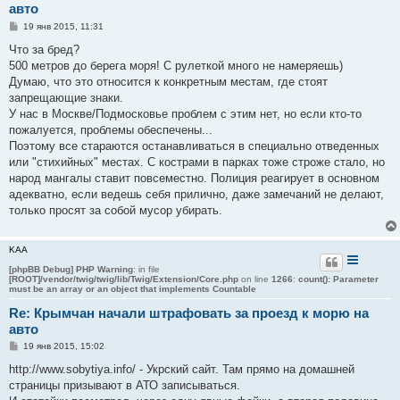
авто
С
19 янв 2015, 11:31
о
о
Что за бред?
б
500 метров до берега моря! С рулеткой много не намеряешь)
щ
е
Думаю, что это относится к конкретным местам, где стоят
н
запрещающие знаки.
и
е
У нас в Москве/Подмосковье проблем с этим нет, но если кто-то
пожалуется, проблемы обеспечены...
Поэтому все стараются останавливаться в специально отведенных
или "стихийных" местах. С кострами в парках тоже строже стало, но
народ мангалы ставит повсеместно. Полиция реагирует в основном
адекватно, если ведешь себя прилично, даже замечаний не делают,
только просят за собой мусор убирать.
KAA
[phpBB Debug] PHP Warning
: in file
[ROOT]/vendor/twig/twig/lib/Twig/Extension/Core.php
on line
1266
:
count(): Parameter
must be an array or an object that implements Countable
Re: Крымчан начали штрафовать за проезд к морю на
авто
С
19 янв 2015, 15:02
о
о
http://www.sobytiya.info/ - Укрский сайт. Там прямо на домашней
б
страницы призывают в АТО записываться.
щ
е