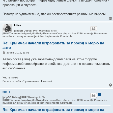
И статейки посмотрел, через одну явные фейки, а вторая половина -
н
провокации и глупость.
и
е
Потому не удивительно, что он распространяет различные вбросы.
LNick
[phpBB Debug] PHP Warning
: in file
[ROOT]/vendor/twig/twig/lib/Twig/Extension/Core.php
on line
1266
:
count(): Parameter
must be an array or an object that implements Countable
Re: Крымчан начали штрафовать за проезд к морю на
авто
С
20 янв 2015, 11:51
о
о
Автор поста (Tim) уже зарекомендовал себя на этом форуме
б
информацией своеобразного свойства, достаточно проанализировать
щ
е
его сообщения.
н
и
е
Честь имею
Берегите себя. С уважением, Николай
igor_s
[phpBB Debug] PHP Warning
: in file
[ROOT]/vendor/twig/twig/lib/Twig/Extension/Core.php
on line
1266
:
count(): Parameter
must be an array or an object that implements Countable
Re: Крымчан начали штрафовать за проезд к морю на