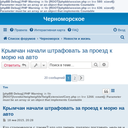
[phpBB Debug] PHP Warning
: in file
[ROOT]/phpbb/session.php
on line
580
:
sizeof():
Parameter must be an array or an object that implements Countable
[phpBB Debug] PHP Warning
: in file
[ROOT]/phpbb/session.php
on line
636
:
sizeof():
Parameter must be an array or an object that implements Countable
Черноморское
Правила
Интерактивная карта
FAQ
Вход
П
Список форумов
Черноморск
Новости и жизнь
о
Крымчан начали штрафовать за проезд к
и
морю на авто
с
Поиск
Расширенн
Ответить
к
1
2
20 сообщений
След.
Tim
[phpBB Debug] PHP Warning
: in file
[ROOT]/vendor/twig/twig/lib/Twig/Extension/Core.php
on line
1266
:
count(): Parameter
must be an array or an object that implements Countable
Крымчан начали штрафовать за проезд к морю на
авто
С
18 янв 2015, 20:28
о
о
Кто сталкивался с таким? это что теперь палатку поставить нельзя и