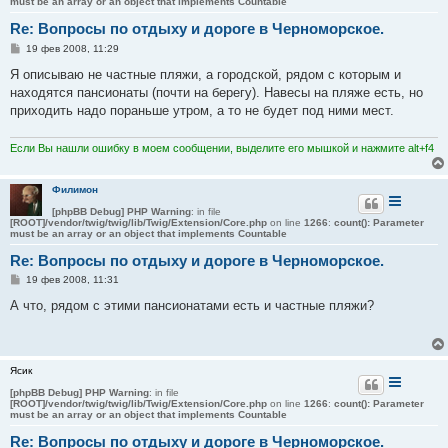
must be an array or an object that implements Countable
Re: Вопросы по отдыху и дороге в Черноморское.
С
19 фев 2008, 11:29
о
о
Я описываю не частные пляжи, а городской, рядом с которым и
б
находятся пансионаты (почти на берегу). Навесы на пляже есть, но
щ
е
приходить надо пораньше утром, а то не будет под ними мест.
н
и
е
Если Вы нашли ошибку в моем сообщении, выделите его мышкой и нажмите alt+f4
Филимон
[phpBB Debug] PHP Warning
: in file
[ROOT]/vendor/twig/twig/lib/Twig/Extension/Core.php
on line
1266
:
count(): Parameter
must be an array or an object that implements Countable
Re: Вопросы по отдыху и дороге в Черноморское.
С
19 фев 2008, 11:31
о
о
А что, рядом с этими пансионатами есть и частные пляжи?
б
щ
е
н
и
Ясик
е
[phpBB Debug] PHP Warning
: in file
[ROOT]/vendor/twig/twig/lib/Twig/Extension/Core.php
on line
1266
:
count(): Parameter
must be an array or an object that implements Countable
Re: Вопросы по отдыху и дороге в Черноморское.