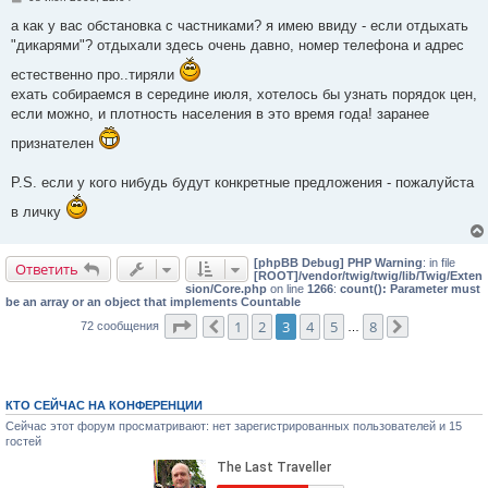
о
о
а как у вас обстановка с частниками? я имею ввиду - если отдыхать
б
"дикарями"? отдыхали здесь очень давно, номер телефона и адрес
щ
е
естественно про..тиряли
н
и
ехать собираемся в середине июля, хотелось бы узнать порядок цен,
е
если можно, и плотность населения в это время года! заранее
признателен
P.S. если у кого нибудь будут конкретные предложения - пожалуйста
в личку
[phpBB Debug] PHP Warning
: in file
Ответить
[ROOT]/vendor/twig/twig/lib/Twig/Exten
sion/Core.php
on line
1266
:
count(): Parameter must
be an array or an object that implements Countable
Страница
3
из
8
1
2
3
4
5
8
72 сообщения
Пред.
…
След.
КТО СЕЙЧАС НА КОНФЕРЕНЦИИ
Сейчас этот форум просматривают: нет зарегистрированных пользователей и 15
гостей