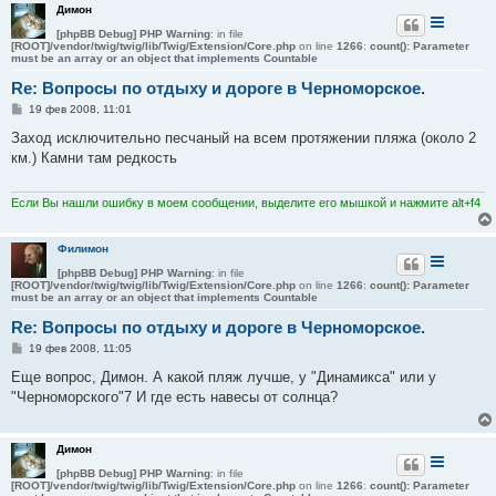
Димон
[phpBB Debug] PHP Warning
: in file
[ROOT]/vendor/twig/twig/lib/Twig/Extension/Core.php
on line
1266
:
count(): Parameter
must be an array or an object that implements Countable
Re: Вопросы по отдыху и дороге в Черноморское.
С
19 фев 2008, 11:01
о
о
Заход исключительно песчаный на всем протяжении пляжа (около 2
б
км.) Камни там редкость
щ
е
н
и
Если Вы нашли ошибку в моем сообщении, выделите его мышкой и нажмите alt+f4
е
Филимон
[phpBB Debug] PHP Warning
: in file
[ROOT]/vendor/twig/twig/lib/Twig/Extension/Core.php
on line
1266
:
count(): Parameter
must be an array or an object that implements Countable
Re: Вопросы по отдыху и дороге в Черноморское.
С
19 фев 2008, 11:05
о
о
Еще вопрос, Димон. А какой пляж лучше, у "Динамикса" или у
б
"Черноморского"7 И где есть навесы от солнца?
щ
е
н
и
Димон
е
[phpBB Debug] PHP Warning
: in file
[ROOT]/vendor/twig/twig/lib/Twig/Extension/Core.php
on line
1266
:
count(): Parameter