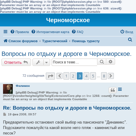
[phpBB Debug] PHP Warning
: in file
[ROOT]/phpbb/session.php
on line
580
:
sizeof():
Parameter must be an array or an object that implements Countable
[phpBB Debug] PHP Warning
: in file
[ROOT]/phpbb/session.php
on line
636
:
sizeof():
Parameter must be an array or an object that implements Countable
Черноморское
Правила
Интерактивная карта
FAQ
Вход
П
Список форумов
Туристический
Помощь туристу
о
Вопросы по отдыху и дороге в Черноморское.
и
Поиск
Расширенн
Ответить
с
к
Страница
3
из
8
1
2
3
4
5
8
72 сообщения
Пред.
…
След.
Филимон
[phpBB Debug] PHP Warning
: in file
[ROOT]/vendor/twig/twig/lib/Twig/Extension/Core.php
on line
1266
:
count(): Parameter
must be an array or an object that implements Countable
Re: Вопросы по отдыху и дороге в Черноморское.
С
19 фев 2008, 09:57
о
о
Предварительно остановил свой выбор на пансионате "Динамикс".
б
Подскажите пожалуйста какой возле него пляж - каменистый или
щ
е
песок?
н