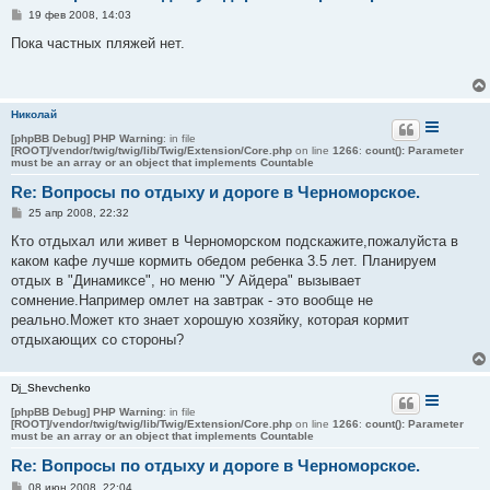
С
19 фев 2008, 14:03
о
о
Пока частных пляжей нет.
б
щ
е
н
и
Николай
е
[phpBB Debug] PHP Warning
: in file
[ROOT]/vendor/twig/twig/lib/Twig/Extension/Core.php
on line
1266
:
count(): Parameter
must be an array or an object that implements Countable
Re: Вопросы по отдыху и дороге в Черноморское.
С
25 апр 2008, 22:32
о
о
Кто отдыхал или живет в Черноморском подскажите,пожалуйста в
б
каком кафе лучше кормить обедом ребенка 3.5 лет. Планируем
щ
е
отдых в "Динамиксе", но меню "У Айдера" вызывает
н
сомнение.Например омлет на завтрак - это вообще не
и
е
реально.Может кто знает хорошую хозяйку, которая кормит
отдыхающих со стороны?
Dj_Shevchenko
[phpBB Debug] PHP Warning
: in file
[ROOT]/vendor/twig/twig/lib/Twig/Extension/Core.php
on line
1266
:
count(): Parameter
must be an array or an object that implements Countable
Re: Вопросы по отдыху и дороге в Черноморское.
С
08 июн 2008, 22:04