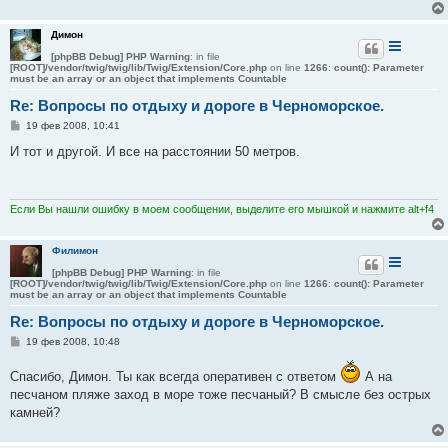
и
е
Димон
[phpBB Debug] PHP Warning
: in file
[ROOT]/vendor/twig/twig/lib/Twig/Extension/Core.php
on line
1266
:
count(): Parameter
must be an array or an object that implements Countable
Re: Вопросы по отдыху и дороге в Черноморское.
С
19 фев 2008, 10:41
о
о
И тот и другой. И все на расстоянии 50 метров.
б
щ
е
н
и
Если Вы нашли ошибку в моем сообщении, выделите его мышкой и нажмите alt+f4
е
Филимон
[phpBB Debug] PHP Warning
: in file
[ROOT]/vendor/twig/twig/lib/Twig/Extension/Core.php
on line
1266
:
count(): Parameter
must be an array or an object that implements Countable
Re: Вопросы по отдыху и дороге в Черноморское.
С
19 фев 2008, 10:48
о
о
Спасибо, Димон. Ты как всегда оперативен с ответом
А на
б
щ
песчаном пляже заход в море тоже песчаный? В смысле без острых
е
камней?
н
и
е