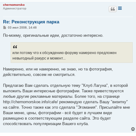
chernomorsko
Администратор
Re: Реконструкция парка
С
03 июл 2008, 14:46
о
о
По-моему, оригинальные идеи, достаточно интересно.
б
щ
е
н
или потому что к обсуждению форуму намерено предложен
и
е
невыгодный ракурс и момент...
Намеренно, или не намеренно, не знаю, но та фотография,
действительно, совсем не смотриться.
Предлагаю Вам сделать отдельную тему "Клуб Лагуна", в которой
выложить Ваши интересные фотографии. Также приветствуются
любые другие рекламные материалы. Более того, на странице
http://chernomorskoe.info/cafe/ рекомендую сделать Вашу "визитку"
на сайте. Точно также как это сделала "Эгомания". Присылайте мне
Ваши меню, цены, фотографии - всё будет в лучшем виде
размещено в соответствующем разделе сайта. Это будет
способствовать популяризации Вашего клуба.