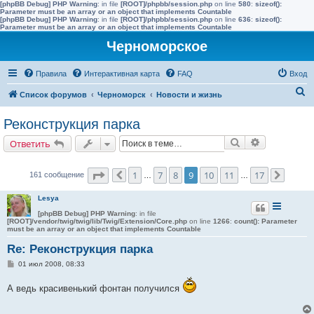
[phpBB Debug] PHP Warning
: in file
[ROOT]/phpbb/session.php
on line
580
:
sizeof():
Parameter must be an array or an object that implements Countable
[phpBB Debug] PHP Warning
: in file
[ROOT]/phpbb/session.php
on line
636
:
sizeof():
Parameter must be an array or an object that implements Countable
Черноморское
Правила
Интерактивная карта
FAQ
Вход
П
Список форумов
Черноморск
Новости и жизнь
о
Реконструкция парка
и
Поиск
Расширенн
Ответить
с
к
Страница
9
из
17
1
7
8
9
10
11
17
161 сообщение
Пред.
…
…
След.
Lesya
[phpBB Debug] PHP Warning
: in file
[ROOT]/vendor/twig/twig/lib/Twig/Extension/Core.php
on line
1266
:
count(): Parameter
must be an array or an object that implements Countable
Re: Реконструкция парка
С
01 июл 2008, 08:33
о
о
А ведь красивенький фонтан получился
б
щ
е
н