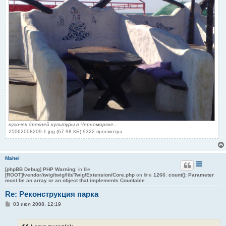
кусочек древней культуры в Черноморске...
25062008209-1.jpg (67.98 КБ) 9322 просмотра
Mahei
[phpBB Debug] PHP Warning
: in file
[ROOT]/vendor/twig/twig/lib/Twig/Extension/Core.php
on line
1266
:
count(): Parameter
must be an array or an object that implements Countable
Re: Реконструкция парка
С
03 июл 2008, 12:19
о
о
б