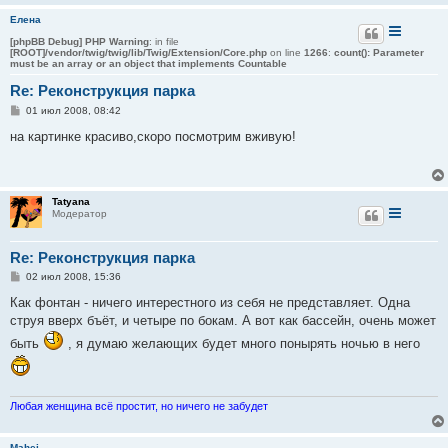
и
Елена
е
[phpBB Debug] PHP Warning
: in file
[ROOT]/vendor/twig/twig/lib/Twig/Extension/Core.php
on line
1266
:
count(): Parameter
must be an array or an object that implements Countable
Re: Реконструкция парка
С
01 июл 2008, 08:42
о
о
на картинке красиво,скоро посмотрим вживую!
б
щ
е
н
и
Tatyana
е
Модератор
Re: Реконструкция парка
С
02 июл 2008, 15:36
о
о
Как фонтан - ничего интерестного из себя не представляет. Одна
б
струя вверх бъёт, и четыре по бокам. А вот как бассейн, очень может
щ
е
быть
, я думаю желающих будет много понырять ночью в него
н
и
е
Любая женщина всё простит, но ничего не забудет
Mahei