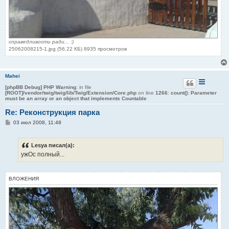
справедливости ради... :)
25062008215-1.jpg (56.22 КБ) 8935 просмотров
Mahei
[phpBB Debug] PHP Warning
: in file
[ROOT]/vendor/twig/twig/lib/Twig/Extension/Core.php
on line
1266
:
count(): Parameter
must be an array or an object that implements Countable
Re: Реконструкция парка
С
03 июл 2008, 11:48
о
о
б
Lesya писал(а):
щ
е
ужОс полный...
н
и
е
ВЛОЖЕНИЯ