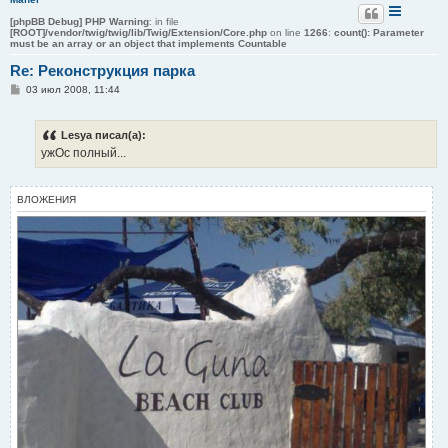
[phpBB Debug] PHP Warning
: in file
[ROOT]/vendor/twig/twig/lib/Twig/Extension/Core.php
on line
1266
:
count(): Parameter
must be an array or an object that implements Countable
Re: Реконструкция парка
С
03 июл 2008, 11:44
о
о
б
Lesya писал(а):
щ
е
ужОс полный...
н
и
е
ВЛОЖЕНИЯ