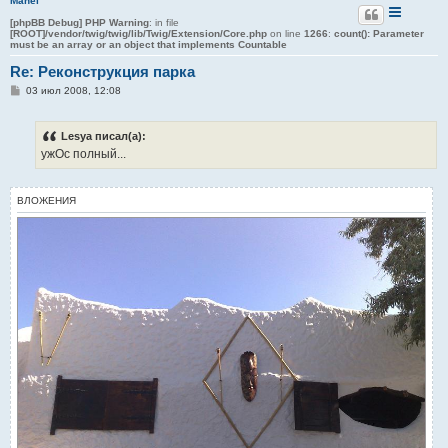
Mahei
[phpBB Debug] PHP Warning
: in file
[ROOT]/vendor/twig/twig/lib/Twig/Extension/Core.php
on line
1266
:
count(): Parameter
must be an array or an object that implements Countable
Re: Реконструкция парка
С
03 июл 2008, 12:08
о
о
б
Lesya писал(а):
щ
е
ужОс полный...
н
и
е
ВЛОЖЕНИЯ