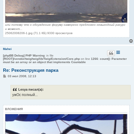
или потому что к обсуждению форуму намерено предложен невыгодный ракурс
и момент...
25062008206-1.jpg (71.1 КБ) 9330 просмотров
Mahei
[phpBB Debug] PHP Warning
: in file
[ROOT]/vendor/twig/twig/lib/Twig/Extension/Core.php
on line
1266
:
count(): Parameter
must be an array or an object that implements Countable
Re: Реконструкция парка
С
03 июл 2008, 12:13
о
о
б
Lesya писал(а):
щ
е
ужОс полный...
н
и
е
ВЛОЖЕНИЯ