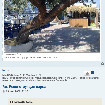
и рекламы для...
25062008216-1.jpg (87.9 КБ) 8937 просмотров
Mahei
[phpBB Debug] PHP Warning
: in file
[ROOT]/vendor/twig/twig/lib/Twig/Extension/Core.php
on line
1266
:
count(): Parameter
must be an array or an object that implements Countable
Re: Реконструкция парка
С
03 июл 2008, 11:53
о
о
б
Lesya писал(а):
щ