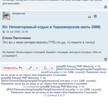
для массовки...
Катринчик
Re: Неповторимый отдых в Черноморском июль 2008)
С
02 авг 2008, 22:08
о
о
Елена Пантелеева
б
Это вы у меня интересовались???Если да, то пишите в личку)
щ
е
н
и
Не бывает безвыходных ситуаций. Бывают ситуации, выход из которых тебя не
е
устраивает!
[phpBB Debug] PHP Warning
: in file
Ответить
[ROOT]/vendor/twig/twig/lib/Twig/Exten
sion/Core.php
on line
1266
:
count(): Parameter must
be an array or an object that implements Countable
[phpBB Debug] PHP Warning
: in file
[ROOT]/vendor/twig/twig/lib/Twig/Extension/Core.php
on line
1266
:
count():
Parameter must be an array or an object that implements Countable
5 сообщений
[phpBB Debug] PHP Warning
: in file
[ROOT]/vendor/twig/twig/lib/Twig/Extension/Core.php
on line
1266
:
count():
Parameter must be an array or an object that implements Countable
• Страница
1
из
1