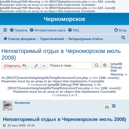
[phpBB Debug] PHP Warning
: in file
[ROOT]/phpbb/session.php
on line
580
:
sizeof():
Parameter must be an array or an object that implements Countable
[phpBB Debug] PHP Warning
: in file
[ROOT]/phpbb/session.php
on line
636
:
sizeof():
Parameter must be an array or an object that implements Countable
Черноморское
Правила
Интерактивная карта
FAQ
Вход
П
Список форумов
Туристический
Литературные отчёты
о
Неповторимый отдых в Черноморском июль
и
2008)
с
[phpBB
Поиск
Расширенн
Ответить
к
Debug]
PHP
Warning
: in
file
[ROOT]/vendor/twig/twig/lib/Twig/Extension/Core.php
on line
1266
:
count():
Parameter must be an array or an object that implements Countable
5 сообщений
[phpBB Debug] PHP Warning
: in file
[ROOT]/vendor/twig/twig/lib/Twig/Extension/Core.php
on line
1266
:
count():
Parameter must be an array or an object that implements Countable
• Страница
1
из
1
Катринчик
Неповторимый отдых в Черноморском июль 2008)
С
20 июл 2008, 19:45
о