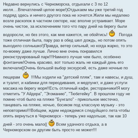
о
Недавно вернулись с Черноморска, отдыхали с 3 по 12
б
июля....Впечатлений целое море!)Отдыхаем мы уже третий год
щ
е
подряд здесь и ничего другого пока не хочется.Жили мы недалеко
н
возле раскопок в частном секторе, нас вполне устраивает. Море
и
е
очень чистое, за исключением того что пару дней на берегу были
водоросли, но без этого, как мне кажется, не обойтись!
Погода
тоже отличная была, пару раз в обед шел дождь, но потом опять
выходило солнышко!)Правда, ветер сильный, но когда жарко, то это
по-моему даже лучше. Лично мне очень понравился
реконструированый парк!!!Намного лучше чем было, особенно
фонтанчик!Очень красиво, вот только жаль не каждый день его
включали((Очень большой выбор экскурсий, есть даже ночные по
пещерам
!!!Мы ходили на "детский пляж", там и навесы, и душ,
и туалет, и кабинки для переодивания, и медпункт, и даже услуги
масажа на берегу моря!!Есть отличный кафе, ресторанчики!Я могу
отметить "У Айдера", "Эгоманию", "Тюбетейку". В прошлом году не
помню чтоб было на пляже "Бунгало" - прикольное местечко,
танцевать на пляже, ночью, босиком под классную музыку - это
неповторимо!!!Вобщем, ждем недождемся следуйщего лета чтобы
опять вернуться в Черноморск - теперь уже надольше, так как 10
дней - это очень мало((
Всем удачного отдыха, а в
Черноморском он другим быть просто не может!!!