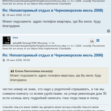
[ROOT]/vendor/twig/twig/lib/Twig/Extension/Core.php
on line
1266
:
count(): Parameter
must be an array or an object that implements Countable
Re: Неповторимый отдых в Черноморском июль 2008)
С
28 июл 2008, 21:19
о
о
Может подскажете. адрес-телефон квартиры, где Вы жили. буду
б
благодарна
щ
е
н
и
kiss
е
[phpBB Debug] PHP Warning
: in file
[ROOT]/vendor/twig/twig/lib/Twig/Extension/Core.php
on line
1266
:
count(): Parameter
must be an array or an object that implements Countable
Re: Неповторимый отдых в Черноморском июль 2008)
С
29 июл 2008, 00:06
о
о
б
Елена Пантелеева писал(а):
щ
е
Может подскажете. адрес-телефон квартиры, где Вы жили. буду
н
благодарна
и
е
честно номер не знаю, это надо у родителей спрашивать, а так мы
снимали комнату со всеми удобствами, на улице революции дом 30.
если хочешь могу подробней написать тока тогда пиши в личку.
спасибо тем,кто меня любит-вы делаете меня лучше,спасибо тем,кто меня
ненавидит-вы делаете меня сильнее,спасибо тем кому вообще пофиг вы нужны