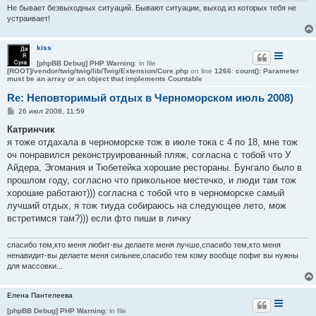
Не бывает безвыходных ситуаций. Бывают ситуации, выход из которых тебя не
устраивает!
kiss
[phpBB Debug] PHP Warning
: in file
[ROOT]/vendor/twig/twig/lib/Twig/Extension/Core.php
on line
1266
:
count(): Parameter
must be an array or an object that implements Countable
Re: Неповторимый отдых в Черноморском июль 2008)
С
26 июл 2008, 11:59
о
о
Катринчик
б
я тоже отдахала в черноморске тож в июле тока с 4 по 18, мне тож
щ
е
оч понравился реконструированный пляж, согласна с тобой что У
н
Айдера, Эгомания и Тюбетейка хорошие рестораны. Бунгало было в
и
е
прошлом году, согласно что прикольное местечко, и люди там тож
хорошие работают))) согласна с тобой что в черноморске самый
лучший отдых, я тож тиуда собираюсь на следующее лето, мож
встретимся там?))) если фто пиши в личку
спасибо тем,кто меня любит-вы делаете меня лучше,спасибо тем,кто меня
ненавидит-вы делаете меня сильнее,спасибо тем кому вообще пофиг вы нужны
для массовки...
Елена Пантелеева
[phpBB Debug] PHP Warning
: in file