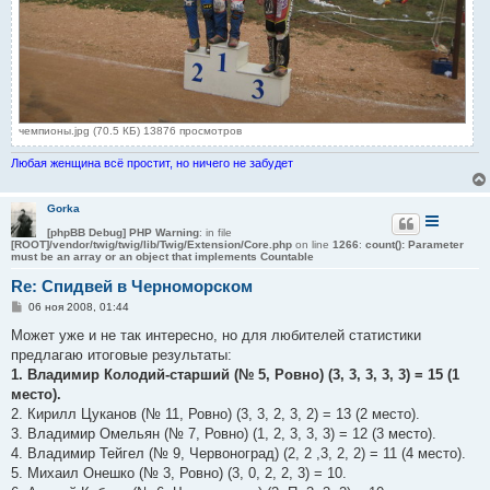
чемпионы.jpg (70.5 КБ) 13876 просмотров
Любая женщина всё простит, но ничего не забудет
Gorka
[phpBB Debug] PHP Warning
: in file
[ROOT]/vendor/twig/twig/lib/Twig/Extension/Core.php
on line
1266
:
count(): Parameter
must be an array or an object that implements Countable
Re: Спидвей в Черноморском
С
06 ноя 2008, 01:44
о
о
Может уже и не так интересно, но для любителей статистики
б
предлагаю итоговые результаты:
щ
е
1. Владимир Колодий-старший (№ 5, Ровно) (3, 3, 3, 3, 3) = 15 (1
н
место).
и
е
2. Кирилл Цуканов (№ 11, Ровно) (3, 3, 2, 3, 2) = 13 (2 место).
3. Владимир Омельян (№ 7, Ровно) (1, 2, 3, 3, 3) = 12 (3 место).
4. Владимир Тейгел (№ 9, Червоноград) (2, 2 ,3, 2, 2) = 11 (4 место).
5. Михаил Онешко (№ 3, Ровно) (3, 0, 2, 2, 3) = 10.