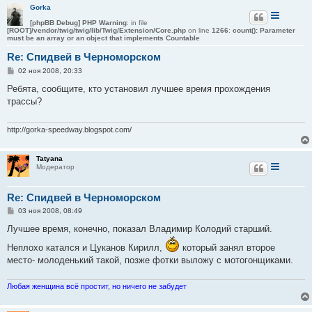
Gorka
[phpBB Debug] PHP Warning
: in file
[ROOT]/vendor/twig/twig/lib/Twig/Extension/Core.php
on line
1266
:
count(): Parameter
must be an array or an object that implements Countable
Re: Спидвей в Черноморском
С
02 ноя 2008, 20:33
о
о
Ребята, сообщите, кто установил лучшее время прохождения
б
трассы?
щ
е
н
и
http://gorka-speedway.blogspot.com/
е
Tatyana
Модератор
Re: Спидвей в Черноморском
С
03 ноя 2008, 08:49
о
о
Лучшее время, конечно, показал Владимир Колодий старший.
б
щ
Неплохо катался и Цуканов Кирилл,
который занял второе
е
место- молоденький такой, позже фотки выложу с мотогонщиками.
н
и
е
Любая женщина всё простит, но ничего не забудет