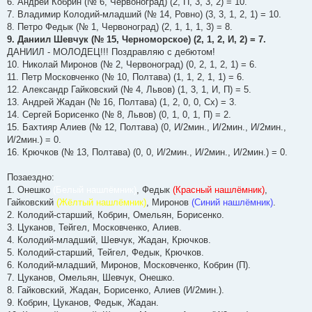
6. Андрей Кобрин (№ 6, Червоноград) (2, П, 3, 3, 2) = 10.
7. Владимир Колодий-младший (№ 14, Ровно) (3, 3, 1, 2, 1) = 10.
8. Петро Федык (№ 1, Червоноград) (2, 1, 1, 1, 3) = 8.
9. Даниил Шевчук (№ 15, Черноморское) (2, 1, 2, И, 2) = 7.
ДАНИИЛ - МОЛОДЕЦ!!! Поздравляю с дебютом!
10. Николай Миронов (№ 2, Червоноград) (0, 2, 1, 2, 1) = 6.
11. Петр Московченко (№ 10, Полтава) (1, 1, 2, 1, 1) = 6.
12. Александр Гайковский (№ 4, Львов) (1, 3, 1, И, П) = 5.
13. Андрей Жадан (№ 16, Полтава) (1, 2, 0, 0, Сх) = 3.
14. Сергей Борисенко (№ 8, Львов) (0, 1, 0, 1, П) = 2.
15. Бахтияр Алиев (№ 12, Полтава) (0, И/2мин., И/2мин., И/2мин.,
И/2мин.) = 0.
16. Крючков (№ 13, Полтава) (0, 0, И/2мин., И/2мин., И/2мин.) = 0.
Позаездно:
1. Онешко
(Белый нашлёмник)
, Федык
(Красный нашлёмник)
,
Гайковский
(Жёлтый нашлёмник)
, Миронов
(Синий нашлёмник)
.
2. Колодий-старший, Кобрин, Омельян, Борисенко.
3. Цуканов, Тейгел, Московченко, Алиев.
4. Колодий-младший, Шевчук, Жадан, Крючков.
5. Колодий-старший, Тейгел, Федык, Крючков.
6. Колодий-младший, Миронов, Московченко, Кобрин (П).
7. Цуканов, Омельян, Шевчук, Онешко.
8. Гайковский, Жадан, Борисенко, Алиев (И/2мин.).
9. Кобрин, Цуканов, Федык, Жадан.