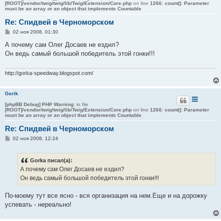
[ROOT]/vendor/twig/twig/lib/Twig/Extension/Core.php
on line
1266
:
count(): Parameter
must be an array or an object that implements Countable
Re: Спидвей в Черноморском
С
02 ноя 2008, 01:30
о
о
А почему сам Олег Досаев не ездил?
б
Он ведь самый большой победитель этой гонки!!!
щ
е
н
и
http://gorka-speedway.blogspot.com/
е
Gerik
[phpBB Debug] PHP Warning
: in file
[ROOT]/vendor/twig/twig/lib/Twig/Extension/Core.php
on line
1266
:
count(): Parameter
must be an array or an object that implements Countable
Re: Спидвей в Черноморском
С
02 ноя 2008, 12:24
о
о
б
Gorka писал(а):
щ
е
А почему сам Олег Досаев не ездил?
н
Он ведь самый большой победитель этой гонки!!!
и
е
По-моему тут все ясно - вся организация на нем.Еще и на дорожку
успевать - нереально!