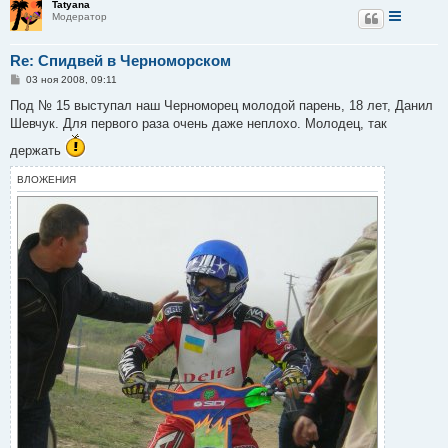
Tatyana
Модератор
Re: Спидвей в Черноморском
С
03 ноя 2008, 09:11
о
о
Под № 15 выступал наш Черноморец молодой парень, 18 лет, Данил
б
Шевчук. Для первого раза очень даже неплохо. Молодец, так
щ
е
держать
н
и
е
ВЛОЖЕНИЯ