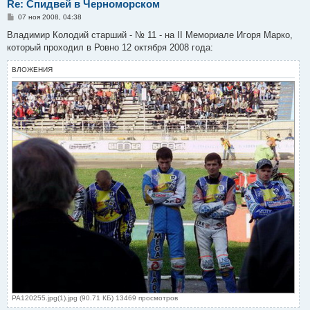
Re: Спидвей в Черноморском
С
07 ноя 2008, 04:38
о
о
Владимир Колодий старший - № 11 - на ІІ Мемориале Игоря Марко,
б
который проходил в Ровно 12 октября 2008 года:
щ
е
н
ВЛОЖЕНИЯ
и
е
PA120255.jpg(1).jpg (90.71 КБ) 13469 просмотров