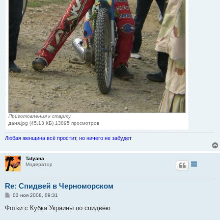
Приготовления к старту
даня.jpg (45.13 КБ) 13895 просмотров
Любая женщина всё простит, но ничего не забудет
Tatyana
Модератор
Re: Спидвей в Черноморском
С
03 ноя 2008, 09:31
о
о
Фотки с Кубка Украины по спидвею
б
щ