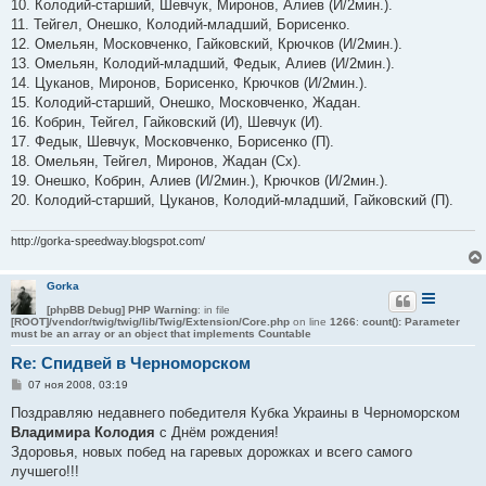
10. Колодий-старший, Шевчук, Миронов, Алиев (И/2мин.).
11. Тейгел, Онешко, Колодий-младший, Борисенко.
12. Омельян, Московченко, Гайковский, Крючков (И/2мин.).
13. Омельян, Колодий-младший, Федык, Алиев (И/2мин.).
14. Цуканов, Миронов, Борисенко, Крючков (И/2мин.).
15. Колодий-старший, Онешко, Московченко, Жадан.
16. Кобрин, Тейгел, Гайковский (И), Шевчук (И).
17. Федык, Шевчук, Московченко, Борисенко (П).
18. Омельян, Тейгел, Миронов, Жадан (Сх).
19. Онешко, Кобрин, Алиев (И/2мин.), Крючков (И/2мин.).
20. Колодий-старший, Цуканов, Колодий-младший, Гайковский (П).
http://gorka-speedway.blogspot.com/
Gorka
[phpBB Debug] PHP Warning
: in file
[ROOT]/vendor/twig/twig/lib/Twig/Extension/Core.php
on line
1266
:
count(): Parameter
must be an array or an object that implements Countable
Re: Спидвей в Черноморском
С
07 ноя 2008, 03:19
о
о
Поздравляю недавнего победителя Кубка Украины в Черноморском
б
Владимира Колодия
с Днём рождения!
щ
е
Здоровья, новых побед на гаревых дорожках и всего самого
н
лучшего!!!
и