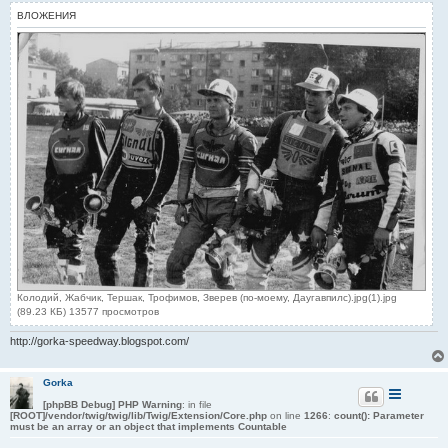
е
ВЛОЖЕНИЯ
Колодий, Жабчик, Тершак, Трофимов, Зверев (по-моему, Даугавпилс).jpg(1).jpg
(89.23 КБ) 13577 просмотров
http://gorka-speedway.blogspot.com/
Gorka
[phpBB Debug] PHP Warning
: in file
[ROOT]/vendor/twig/twig/lib/Twig/Extension/Core.php
on line
1266
:
count(): Parameter
must be an array or an object that implements Countable