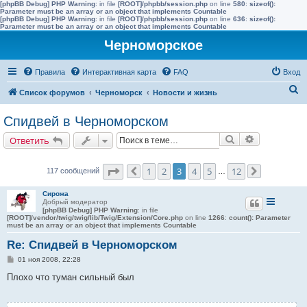
[phpBB Debug] PHP Warning
: in file
[ROOT]/phpbb/session.php
on line
580
:
sizeof():
Parameter must be an array or an object that implements Countable
[phpBB Debug] PHP Warning
: in file
[ROOT]/phpbb/session.php
on line
636
:
sizeof():
Parameter must be an array or an object that implements Countable
Черноморское
Правила
Интерактивная карта
FAQ
Вход
П
Список форумов
Черноморск
Новости и жизнь
о
Спидвей в Черноморском
и
Поиск
Расширенн
Ответить
с
к
Страница
3
из
12
1
2
3
4
5
12
117 сообщений
Пред.
…
След.
Сирожа
Добрый модератор
[phpBB Debug] PHP Warning
: in file
[ROOT]/vendor/twig/twig/lib/Twig/Extension/Core.php
on line
1266
:
count(): Parameter
must be an array or an object that implements Countable
Re: Спидвей в Черноморском
С
01 ноя 2008, 22:28
о
о
Плохо что туман сильный был
б
щ
е