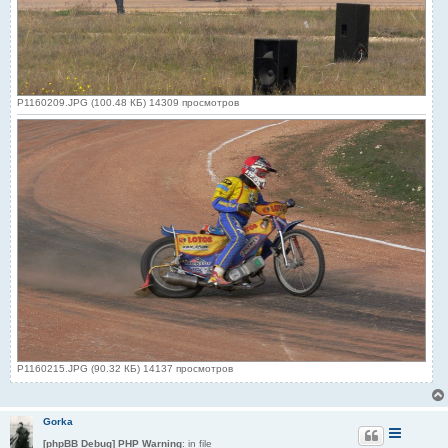
P1160209.JPG (100.48 КБ) 14309 просмотров
P1160215.JPG (90.32 КБ) 14137 просмотров
Gorka
[phpBB Debug] PHP Warning
: in file