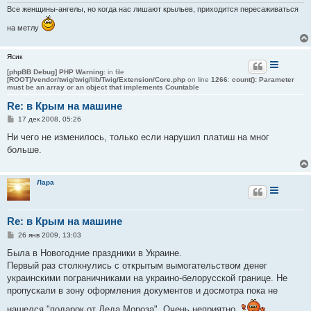
е
Все женщины-ангелы, но когда нас лишают крыльев, приходится пересаживаться
на метлу
Ясик
[phpBB Debug] PHP Warning
: in file
[ROOT]/vendor/twig/twig/lib/Twig/Extension/Core.php
on line
1266
:
count(): Parameter
must be an array or an object that implements Countable
Re: в Крым на машине
С
17 дек 2008, 05:26
о
о
Ни чего не изменилось, только если нарушил платиш на мног
б
больше.
щ
е
н
и
Лара
е
Re: в Крым на машине
С
26 янв 2009, 13:03
о
о
Была в Новогодние праздники в Украине.
б
Первый раз столкнулись с открытым вымогательством денег
щ
е
украинскими пограничниками на украино-белорусской границе. Не
н
пропускали в зону оформления документов и досмотра пока не
и
е
нашелся "подарок от Деда Мороза". Очень неприятно.