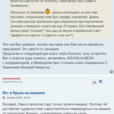
возиться нам особо не хотелось, такой фокус они с нами и
провернули...
Обошлись 10 гривнами
, деньги небольшие, но все-таки
противно, пограничник тоже был, правда, недоволен. Думаю,
поэтому нам еще приписали одно нарушение при пересечении
границы и пришлось отдать им еще 20 гривен. (На откровенный
вопрос мужа "Сколько?" был дан не менее откровенный ответ
"Давайте по-совести. А совести у нас нет!")
Это они Вас развели, потому как какие они Вам могли приписать
нарушения? Это просто от незнания.
Предлагаю в следующий раз ехать через Конотоп, могу встретить
Вас и отвезти куда скажете, автомобиль NISSAN ALMERA
с кондиционером, в Межводном был 2 сезона очень понравилось.С
Уважением Валерий Некрасов.
chernomorsko
Администратор
Re: в Крым на машине
С
19 фев 2009, 18:02
о
о
Валерий, Лара в прошлом году только купила машину. Поэтому ей
б
доставляет удовольствие самостоятельно перемещаться на машине
щ
е
по территории Украины, одновременно навещая своих