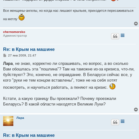
Все женщины-ангелы, но когда нас лишают крыльев, приходится пересаживаться
на метлу
chernomorsko
Администратор
Re: в Крым на машине
С
27 янв 2009, 21:47
о
о
Лара
, не знаю, корректно ли спрашивать, но вопрос, а во сколько
б
Вам обошлась эта "пошлина"? Там на таможне из-за кризиса, что-ли,
щ
е
буйствуют? Это, конечно, не оправдание. В Беларуси сейчас все, у
н
кого "руки не тем концом вставлены", тоже не на себя хотят
и
е
посмотреть, и научиться работать, а пеняют на кризис.
Кстати, а какую границу Вы проезжали? Почему проезжали
Беларусь? В какой области находятся Великие Луки?
Лара
Re: в Крым на машине