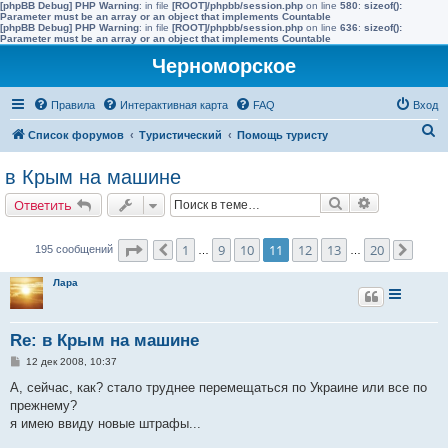
[phpBB Debug] PHP Warning
: in file
[ROOT]/phpbb/session.php
on line
580
:
sizeof():
Parameter must be an array or an object that implements Countable
[phpBB Debug] PHP Warning
: in file
[ROOT]/phpbb/session.php
on line
636
:
sizeof():
Parameter must be an array or an object that implements Countable
Черноморское
Правила
Интерактивная карта
FAQ
Вход
П
Список форумов
Туристический
Помощь туристу
о
в Крым на машине
и
Поиск
Расширенн
Ответить
с
к
Страница
11
из
20
1
9
10
11
12
13
20
195 сообщений
Пред.
…
…
След.
Лара
Re: в Крым на машине
С
12 дек 2008, 10:37
о
о
А, сейчас, как? стало труднее перемещаться по Украине или все по
б
прежнему?
щ
е
я имею ввиду новые штрафы...
н
и