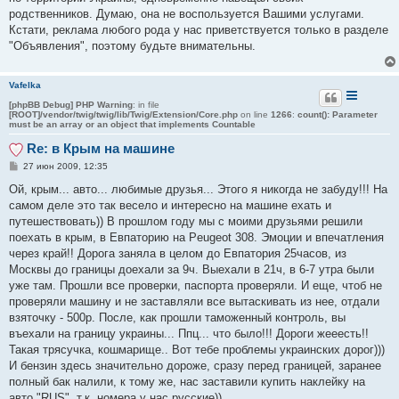
н
родственников. Думаю, она не воспользуется Вашими услугами.
и
е
Кстати, реклама любого рода у нас приветствуется только в разделе
"Объявления", поэтому будьте внимательны.
Vafelka
[phpBB Debug] PHP Warning
: in file
[ROOT]/vendor/twig/twig/lib/Twig/Extension/Core.php
on line
1266
:
count(): Parameter
must be an array or an object that implements Countable
Re: в Крым на машине
С
27 июн 2009, 12:35
о
о
Ой, крым... авто... любимые друзья... Этого я никогда не забуду!!! На
б
самом деле это так весело и интересно на машине ехать и
щ
е
путешествовать)) В прошлом году мы с моими друзьями решили
н
поехать в крым, в Евпаторию на Peugeot 308. Эмоции и впечатления
и
е
через край!! Дорога заняла в целом до Евпатория 25часов, из
Москвы до границы доехали за 9ч. Выехали в 21ч, в 6-7 утра были
уже там. Прошли все проверки, паспорта проверяли. И еще, чтоб не
проверяли машину и не заставляли все вытаскивать из нее, отдали
взяточку - 500р. После, как прошли таможенный контроль, вы
въехали на границу украины... Ппц... что было!!! Дороги жееесть!!
Такая трясучка, кошмарище.. Вот тебе проблемы украинских дорог)))
И бензин здесь значительно дороже, сразу перед границей, заранее
полный бак налили, к тому же, нас заставили купить наклейку на
авто "RUS", т.к. номера у нас русские))