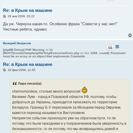
Re: в Крым на машине
С
28 янв 2009, 20:22
о
о
Да уж. Чернуха какая-то. Особенно фраза "Совести у нас нет!"
б
Честные ребята, однако.
щ
е
н
и
Валерий Некрасов
е
[phpBB Debug] PHP Warning
: in file
[ROOT]/vendor/twig/twig/lib/Twig/Extension/Core.php
on line
1266
:
count(): Parameter
must be an array or an object that implements Countable
Re: в Крым на машине
С
19 фев 2009, 11:35
о
о
б
Лара писал(а):
щ
е
chernomorskoe, столько много вопросов!
н
и
Великие Луки - город в Псковской области РФ, поэтому, чтобы
е
добраться до Украины, приходится проезжать по территории
Беларуси. Границу Б-У пересекали за Мозырем перед Овручем,
кажется переход называется Виступовичи.
Неприятое событие произошло уже на обратном пути..то ли
потому, что были праздники и у пограничников была уверенность в
безнаказанности, то ли потому, что мы возвращались домой и