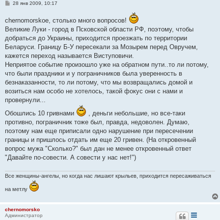
С
28 янв 2009, 10:17
о
о
chernomorskoe, столько много вопросов!
б
щ
Великие Луки - город в Псковской области РФ, поэтому, чтобы
е
добраться до Украины, приходится проезжать по территории
н
и
Беларуси. Границу Б-У пересекали за Мозырем перед Овручем,
е
кажется переход называется Виступовичи.
Неприятое событие произошло уже на обратном пути..то ли потому,
что были праздники и у пограничников была уверенность в
безнаказанности, то ли потому, что мы возвращались домой и
возиться нам особо не хотелось, такой фокус они с нами и
провернули...
Обошлись 10 гривнами
, деньги небольшие, но все-таки
противно, пограничник тоже был, правда, недоволен. Думаю,
поэтому нам еще приписали одно нарушение при пересечении
границы и пришлось отдать им еще 20 гривен. (На откровенный
вопрос мужа "Сколько?" был дан не менее откровенный ответ
"Давайте по-совести. А совести у нас нет!")
Все женщины-ангелы, но когда нас лишают крыльев, приходится пересаживаться
на метлу
chernomorsko
Администратор