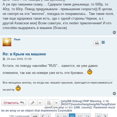
А уж про гаишники скажу.... Сдирали такие деньжищи, то 500р, то
40гр, то 60гр. Повод придумывали - превышение скорости)) В целом,
не смотря на эти "мелочи", поездка оч понравилась.. Там такие поля,
там еще идорожка такая есть, где с одной стороны Черное, а с
другой Азовское мое) Всем советую, кто любит приключения! И кто
способен выдержать в машине 25часов)
Лара
Re: в Крым на машине
С
29 июн 2009, 07:06
о
о
Кстати, по поводу наклейки "RUS"... кажется, ее уже давно
б
щ
отменили, так как на номере уже есть эти буковки...
е
н
и
Все женщины-ангелы, но когда нас лишают крыльев, приходится пересаживаться
е
на метлу
[phpBB Debug] PHP Warning
: in file
Ответить
[ROOT]/vendor/twig/twig/lib/Twig/Exten
sion/Core.php
on line
1266
:
count(): Parameter must
be an array or an object that implements Countable
Страница
11
из
20
1
9
10
11
12
13
20
195 сообщений
…
…