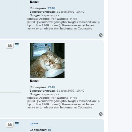
м
а
Димон
u
а
ч
j
ц
Сообщения:
2440
а
и
Зарегистрирован:
21 фев 2007, 10:40
л
я
Откуда:
Черноморск
у
п
[phpBB Debug] PHP Warning
: in file
о
[ROOT]/vendor/twig/twig/lib/Twig/Extension/Core.p
hp
on line
1266
:
count(): Parameter must be an
л
array or an object that implements Countable
ь
з
В
о
е
в
р
а
т
н
е
у
л
т
я
ь
T
с
a
я
t
y
к
a
н
n
а
Димон
a
ч
Сообщения:
2440
а
Зарегистрирован:
21 фев 2007, 10:40
л
Откуда:
Черноморск
у
[phpBB Debug] PHP Warning
: in file
[ROOT]/vendor/twig/twig/lib/Twig/Extension/Core.p
hp
on line
1266
:
count(): Parameter must be an
array or an object that implements Countable
В
е
р
igorm
н
Сообщения:
81
у