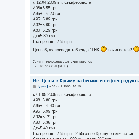
о
с 12.04.2009 в г. Симферополе
б
А98=6.55 грн
щ
е
А95+ =6.20 грн
н
А95=5.89 грн,
и
е
А92=5.69 грн,
А80=5,29 грн,
Дт=5.39 грн
Газ пропан =2.95 грн
Цены буду приводить бренда "ТНК
начинается?
Услуги трансфера с детским креслом
+7 978 7233820 (МТС)
Re: Цены в Крыму на бензин и нефтепродукт
С
lypatuj
»
02 май 2009, 19:20
о
о
с 01.05.2009 в г. Симферополе
б
А98=6.80 грн
щ
е
А95+ =6.40 грн
н
А95=5.99 грн,
и
е
А92=5.79 грн,
А80=5,39 грн,
Дт=5.49 грн
Газ пропан =2.95 грн - 2.55грн по Крыму различается.