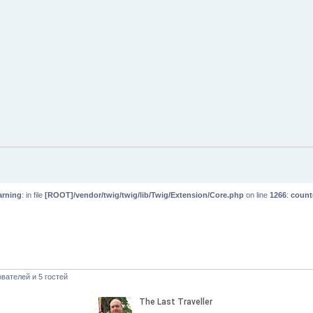
rning
: in file
[ROOT]/vendor/twig/twig/lib/Twig/Extension/Core.php
on line
1266
:
count
вателей и 5 гостей