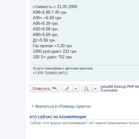
о
о
стоимость с 21.05.2009
б
А98=6.80-7.40 грн
щ
е
А95+ =6.60 грн
н
А95=6.39 грн,
и
е
А92=6.09 грн,
А80=5,69 грн,
Дт=5.59 грн
Газ пропан =3.20 грн
1000 руб=дают 232 грн
100 S= дают 752 грн.
Услуги трансфера с детским креслом
+7 978 7233820 (МТС)
[phpBB Debug] PHP Wa
Ответить
Countable
Вернуться в «Помощь туристу»
КТО СЕЙЧАС НА КОНФЕРЕНЦИИ
Сейчас этот форум просматривают: нет зарегистрированных пользо