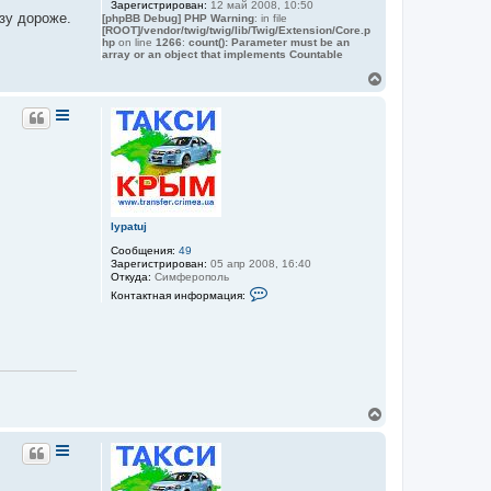
Зарегистрирован:
12 май 2008, 10:50
т
азу дороже.
[phpBB Debug] PHP Warning
: in file
ь
[ROOT]/vendor/twig/twig/lib/Twig/Extension/Core.p
с
hp
on line
1266
:
count(): Parameter must be an
я
array or an object that implements Countable
к
В
н
е
а
р
ч
н
а
у
л
т
у
ь
с
я
к
lypatuj
н
а
Сообщения:
49
ч
Зарегистрирован:
05 апр 2008, 16:40
а
Откуда:
Симферополь
К
л
Контактная информация:
о
у
н
т
а
к
т
н
а
я
В
и
е
н
р
ф
н
о
р
у
м
т