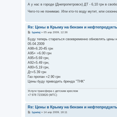
о
о
А у нас в городе (Днепропетровск) ДТ - 6,10 грн в св
б
щ
Чего-то не понимаю. Или кто-то воду мутит, или сезо
е
н
и
е
Re: Цены в Крыму на бензин и нефтепродукт
С
lypatuj
»
05 апр 2009, 12:36
о
о
Буду теперь стараться своевременно обновлять цены н
б
05.04.2009
щ
е
А98=6.20-45 грн
н
А95+ =6.00 грн
и
е
А95=5.69 грн,
А92=5.49 грн,
А80=5,19 грн,
Дт=5.39 грн
Газ пропан =2.90 грн
Цены буду приводить бренда "ТНК"
Услуги трансфера с детским креслом
+7 978 7233820 (МТС)
Re: Цены в Крыму на бензин и нефтепродукт
С
lypatuj
»
14 апр 2009, 18:11
о