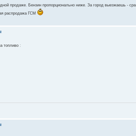
ободной продаже. Бензин пропорционально ниже. За город выезжаешь - ср
нная распродажа ГСМ
ы
а топливо :
ы