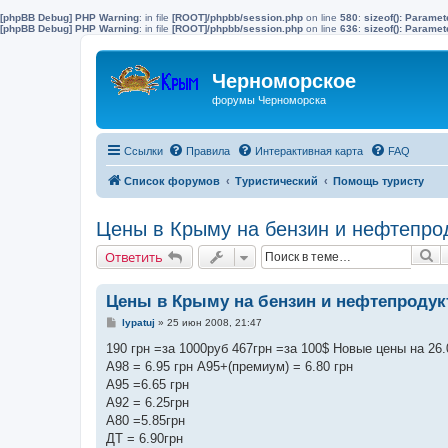
[phpBB Debug] PHP Warning
: in file
[ROOT]/phpbb/session.php
on line
580
:
sizeof(): Parame
[phpBB Debug] PHP Warning
: in file
[ROOT]/phpbb/session.php
on line
636
:
sizeof(): Parame
Черноморское
форумы Черноморска
Ссылки
Правила
Интерактивная карта
FAQ
Список форумов
Туристический
Помощь туристу
Цены в Крыму на бензин и нефтепро
П
Ответить
Цены в Крыму на бензин и нефтепроду
С
lypatuj
»
25 июн 2008, 21:47
о
о
190 грн =за 1000руб 467грн =за 100$ Новые цены на 26.
б
А98 = 6.95 грн А95+(премиум) = 6.80 грн
щ
е
А95 =6.65 грн
н
А92 = 6.25грн
и
е
А80 =5.85грн
ДТ = 6.90грн