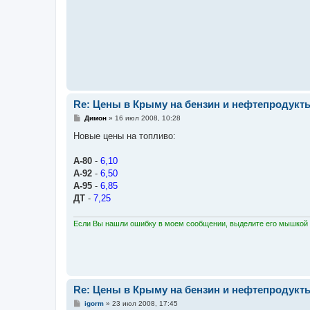
Re: Цены в Крыму на бензин и нефтепродукт
С
Димон
»
16 июл 2008, 10:28
о
о
Новые цены на топливо:
б
щ
е
А-80
-
6,10
н
А-92
-
6,50
и
е
А-95
-
6,85
ДТ
-
7,25
Если Вы нашли ошибку в моем сообщении, выделите его мышкой и
Re: Цены в Крыму на бензин и нефтепродукт
С
igorm
»
23 июл 2008, 17:45