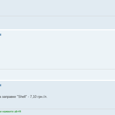
ы
ы
заправке "Shell" - 7,10 грн./л.
 нажмите alt+f4