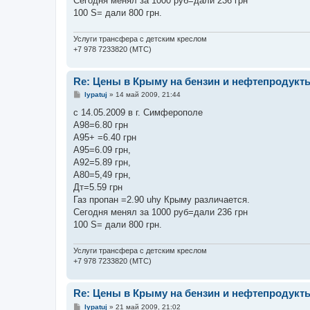
Сегодня менял за 1000 руб=дали 236 грн
100 S= дали 800 грн.
Услуги трансфера с детским креслом
+7 978 7233820 (МТС)
Re: Цены в Крыму на бензин и нефтепродукт
С
lypatuj
»
14 май 2009, 21:44
о
о
с 14.05.2009 в г. Симферополе
б
А98=6.80 грн
щ
е
А95+ =6.40 грн
н
А95=6.09 грн,
и
е
А92=5.89 грн,
А80=5,49 грн,
Дт=5.59 грн
Газ пропан =2.90 uhy Крыму различается.
Сегодня менял за 1000 руб=дали 236 грн
100 S= дали 800 грн.
Услуги трансфера с детским креслом
+7 978 7233820 (МТС)
Re: Цены в Крыму на бензин и нефтепродукт
С
lypatuj
»
21 май 2009, 21:02