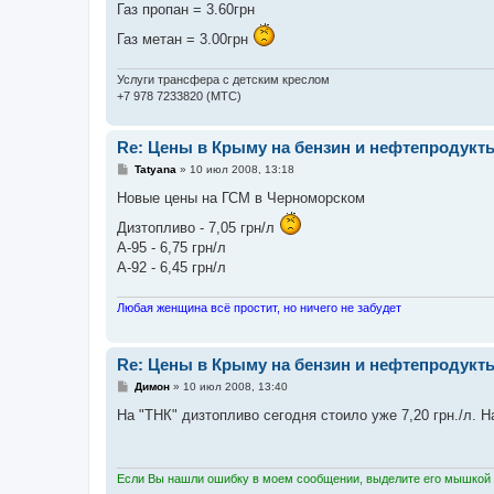
Газ пропан = 3.60грн
Газ метан = 3.00грн
Услуги трансфера с детским креслом
+7 978 7233820 (МТС)
Re: Цены в Крыму на бензин и нефтепродукт
С
Tatyana
»
10 июл 2008, 13:18
о
о
Новые цены на ГСМ в Черноморском
б
щ
Дизтопливо - 7,05 грн/л
е
А-95 - 6,75 грн/л
н
и
А-92 - 6,45 грн/л
е
Любая женщина всё простит, но ничего не забудет
Re: Цены в Крыму на бензин и нефтепродукт
С
Димон
»
10 июл 2008, 13:40
о
о
На "ТНК" дизтопливо сегодня стоило уже 7,20 грн./л. На 
б
щ
е
н
и
Если Вы нашли ошибку в моем сообщении, выделите его мышкой и
е