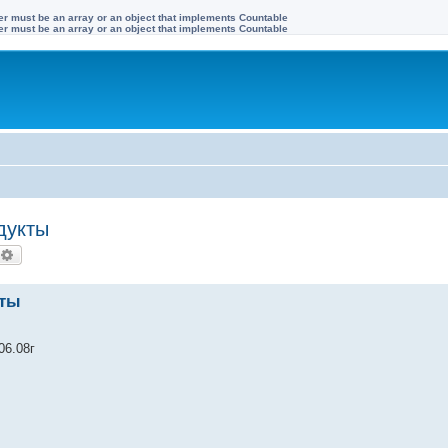
ter must be an array or an object that implements Countable
ter must be an array or an object that implements Countable
дукты
оиск
Расширенный поиск
кты
06.08г