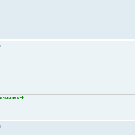
ы
 нажмите alt+f4
ы