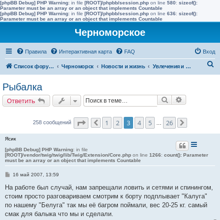
[phpBB Debug] PHP Warning
: in file
[ROOT]/phpbb/session.php
on line
580
:
sizeof():
Parameter must be an array or an object that implements Countable
[phpBB Debug] PHP Warning
: in file
[ROOT]/phpbb/session.php
on line
636
:
sizeof():
Parameter must be an array or an object that implements Countable
Черноморское
Правила
Интерактивная карта
FAQ
Вход
П
Список форумов
Черноморск
Новости и жизнь
Увлечения и интересы
о
Рыбалка
и
Поиск
Расширенн
Ответить
с
к
Страница
3
из
26
1
2
3
4
5
26
258 сообщений
Пред.
…
След.
Ясик
[phpBB Debug] PHP Warning
: in file
[ROOT]/vendor/twig/twig/lib/Twig/Extension/Core.php
on line
1266
:
count(): Parameter
must be an array or an object that implements Countable
С
16 май 2007, 13:59
о
о
На работе был случай, нам запрещали ловить и сетями и спинингом,
б
стоим просто разговариваем смотрим к борту подплывает "Калуга"
щ
е
по нашему "Белуга" так мы её багром поймали, вес 20-25 кг. самый
н
смак для балыка что мы и сделали.
и