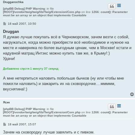
Drugganochka
[phpBB Debug] PHP Warning
: in file
[ROOT]/vendor/twig/twig/lib/Twig/Extension/Core.php
on line
1266
:
count(): Parameter
must be an array or an object that implements Countable
С
18 май 2007, 10:50
о
о
Druggan
б
Я думаю лучше покупать всё в Черноморском, зачем везти с собой,
щ
е
нагружаться, когда можно приобрести всё необходимое и нужное на
н
месте и наверняка по более выгодным ценам, чем в Москве! кстати и
и
е
надувной матрац Интэкс можно купить там же, в Крыму!:)
Удачи!
Добавлено спустя 1 минуту 37 секунд:
А мне нетерпиться наловить побольше бычков (ну или чтобы мне
помогли наловить) и зажарить их на сковородочке....ммммм,
вкуснятина!:)
Ясик
[phpBB Debug] PHP Warning
: in file
[ROOT]/vendor/twig/twig/lib/Twig/Extension/Core.php
on line
1266
:
count(): Parameter
must be an array or an object that implements Countable
С
18 май 2007, 15:07
о
о
Зачем на сковородку лучше завялить и с пивком.
б