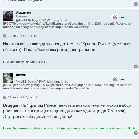
Архангел
Инквизитор
[phpBB Debug] PHP Warning
: in file
[ROOT]/vendor/twig/twig/lib/Twig/Extension/Core.php
on line
1266
:
count(): Parameter
must be an array or an object that implements Countable
С
17 май 2007, 21:49
о
о
На сколько я знаю удочки продаются на "Крытом Рынке" (местные
б
обьяснят), И на Юбилейном рынке (центральный)
щ
е
н
и
С уважением, Фоменок А.С.
е
Димон
[phpBB Debug] PHP Warning
: in file
[ROOT]/vendor/twig/twig/lib/Twig/Extension/Core.php
on line
1266
:
count(): Parameter
must be an array or an object that implements Countable
С
18 май 2007, 07:51
о
о
Druggan
На "Крытом Рынке" действительно очень неплохой выбор
б
рыболовных снастей (есть даже длинные удилища до 7 метров).
щ
е
Этот рынок находится возле церкви!
н
и
е
Если Вы нашли ошибку в моем сообщении, выделите его мышкой и нажмите alt+f4