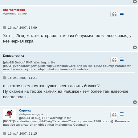
е
chernomorsko
Администратор
С
16 май 2007, 14:09
о
о
Ух ты, 25 кг, кстати, стерлядь тоже из белужьих, не из лососевых, у
б
нее черная икра.
щ
е
н
и
Drugganochka
е
[phpBB Debug] PHP Warning
: in file
[ROOT]/vendor/twig/twig/lib/Twig/Extension/Core.php
on line
1266
:
count(): Parameter
must be an array or an object that implements Countable
С
16 май 2007, 14:21
о
о
а в какое время суток лучше всего ловить бычков?
б
Ну скажем на тех же камнях на Рыбзике? тем более там наверное
щ
е
всегда волны!
н
и
е
Сирожа
Добрый модератор
[phpBB Debug] PHP Warning
: in file
[ROOT]/vendor/twig/twig/lib/Twig/Extension/Core.php
on line
1266
:
count(): Parameter
must be an array or an object that implements Countable
С
16 май 2007, 21:15
о