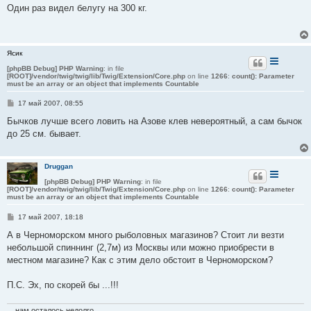
о
Один раз видел белугу на 300 кг.
б
щ
е
н
и
Ясик
е
[phpBB Debug] PHP Warning
: in file
[ROOT]/vendor/twig/twig/lib/Twig/Extension/Core.php
on line
1266
:
count(): Parameter
must be an array or an object that implements Countable
С
17 май 2007, 08:55
о
о
Бычков лучше всего ловить на Азове клев невероятный, а сам бычок
б
до 25 см. бывает.
щ
е
н
и
Druggan
е
[phpBB Debug] PHP Warning
: in file
[ROOT]/vendor/twig/twig/lib/Twig/Extension/Core.php
on line
1266
:
count(): Parameter
must be an array or an object that implements Countable
С
17 май 2007, 18:18
о
о
А в Черноморском много рыболовных магазинов? Стоит ли везти
б
небольшой спиннинг (2,7м) из Москвы или можно приобрести в
щ
е
местном магазине? Как с этим дело обстоит в Черноморском?
н
и
е
П.С. Эх, по скорей бы ...!!!
... нам осталось недолго...