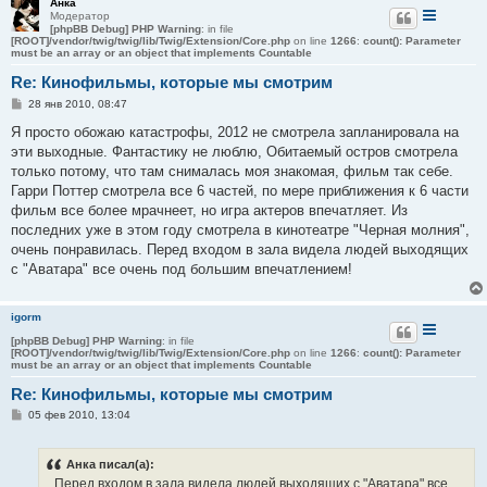
Анка
Модератор
[phpBB Debug] PHP Warning
: in file
[ROOT]/vendor/twig/twig/lib/Twig/Extension/Core.php
on line
1266
:
count(): Parameter
must be an array or an object that implements Countable
Re: Кинофильмы, которые мы смотрим
С
28 янв 2010, 08:47
о
о
Я просто обожаю катастрофы, 2012 не смотрела запланировала на
б
эти выходные. Фантастику не люблю, Обитаемый остров смотрела
щ
е
только потому, что там снималась моя знакомая, фильм так себе.
н
Гарри Поттер смотрела все 6 частей, по мере приближения к 6 части
и
е
фильм все более мрачнеет, но игра актеров впечатляет. Из
последних уже в этом году смотрела в кинотеатре "Черная молния",
очень понравилась. Перед входом в зала видела людей выходящих
с "Аватара" все очень под большим впечатлением!
igorm
[phpBB Debug] PHP Warning
: in file
[ROOT]/vendor/twig/twig/lib/Twig/Extension/Core.php
on line
1266
:
count(): Parameter
must be an array or an object that implements Countable
Re: Кинофильмы, которые мы смотрим
С
05 фев 2010, 13:04
о
о
б
Анка писал(а):
щ
е
...Перед входом в зала видела людей выходящих с "Аватара" все