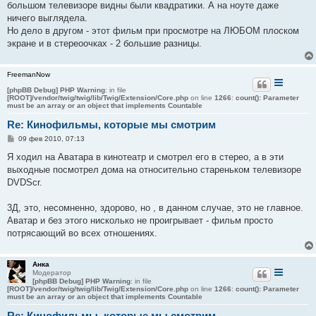
большом телевизоре видны были квадратики. А на ноуте даже
ничего выглядела.
Но дело в другом - этот фильм при просмотре на ЛЮБОМ плоском
экране и в стереоочках - 2 большие разницы.
FreemanNow
[phpBB Debug] PHP Warning
: in file
[ROOT]/vendor/twig/twig/lib/Twig/Extension/Core.php
on line
1266
:
count(): Parameter
must be an array or an object that implements Countable
Re: Кинофильмы, которые мы смотрим
С
09 фев 2010, 07:13
о
о
Я ходил на Аватара в кинотеатр и смотрел его в стерео, а в эти
б
выходные посмотрел дома на относительно стареньком телевизоре
щ
е
DVDScr.
н
и
е
3Д, это, несомненно, здорово, но , в данном случае, это не главное.
Аватар и без этого нисколько не проигрывает - фильм просто
потрясающий во всех отношениях.
Анка
Модератор
[phpBB Debug] PHP Warning
: in file
[ROOT]/vendor/twig/twig/lib/Twig/Extension/Core.php
on line
1266
:
count(): Parameter
must be an array or an object that implements Countable
Re: Кинофильмы, которые мы смотрим