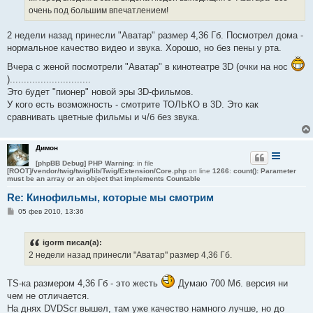
н
очень под большим впечатлением!
и
е
2 недели назад принесли "Аватар" размер 4,36 Гб. Посмотрел дома -
нормальное качество видео и звука. Хорошо, но без пены у рта.
Вчера с женой посмотрели "Аватар" в кинотеатре 3D (очки на нос
).............................
Это будет "пионер" новой эры 3D-фильмов.
У кого есть возможность - смотрите ТОЛЬКО в 3D. Это как
сравнивать цветные фильмы и ч/б без звука.
Димон
[phpBB Debug] PHP Warning
: in file
[ROOT]/vendor/twig/twig/lib/Twig/Extension/Core.php
on line
1266
:
count(): Parameter
must be an array or an object that implements Countable
Re: Кинофильмы, которые мы смотрим
С
05 фев 2010, 13:36
о
о
б
igorm писал(а):
щ
е
2 недели назад принесли "Аватар" размер 4,36 Гб.
н
и
е
TS-ка размером 4,36 Гб - это жесть
Думаю 700 Мб. версия ни
чем не отличается.
На днях DVDScr вышел, там уже качество намного лучше, но до