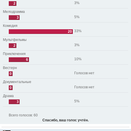
3%
2
Мелодрамма
5%
3
Комедия
33%
20
Мультфильмы
3%
2
Приключения
10%
6
Вестерн
Голосов нет
0
Документальные
Голосов нет
0
Драма
5%
3
Всего голосов:
60
Спасибо, ваш голос учтён.