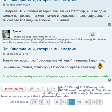
С
09 фев 2010, 09:08
о
о
Смотрела 2012, фильм наверно лучший из катастроф, еще не один
б
фильм не произвел на меня такого впечатления, такое ощущение что
щ
е
ты сам это все видишь воочию. +10 баллов
н
и
е
Димон
[phpBB Debug] PHP Warning
: in file
[ROOT]/vendor/twig/twig/lib/Twig/Extension/Core.php
on line
1266
:
count(): Parameter
must be an array or an object that implements Countable
Re: Кинофильмы, которые мы смотрим
С
11 фев 2010, 17:57
о
о
Только что посмотрел "Бесславные ублюдки" Квентина Тарантино.
б
щ
Гениальный фильм, точно кучу Оскаров соберет в этом году.
е
н
и
Если Вы нашли ошибку в моем сообщении, выделите его мышкой и нажмите alt+f4
е
[phpBB Debug] PHP Warning
: in file
Ответить
[ROOT]/vendor/twig/twig/lib/Twig/Exten
sion/Core.php
on line
1266
:
count(): Parameter must
be an array or an object that implements Countable
Страница
18
из
21
1
16
17
18
19
20
21
205 сообщений
Пред.
…
След.