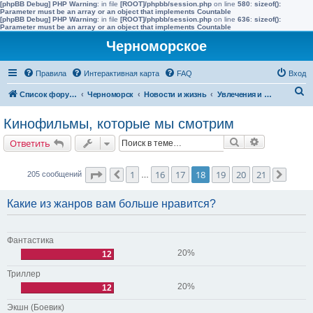
[phpBB Debug] PHP Warning
: in file
[ROOT]/phpbb/session.php
on line
580
:
sizeof():
Parameter must be an array or an object that implements Countable
[phpBB Debug] PHP Warning
: in file
[ROOT]/phpbb/session.php
on line
636
:
sizeof():
Parameter must be an array or an object that implements Countable
Черноморское
Правила
Интерактивная карта
FAQ
Вход
П
Список форумов
Черноморск
Новости и жизнь
Увлечения и интересы
о
Кинофильмы, которые мы смотрим
и
Поиск
Расширенн
Ответить
с
к
Страница
18
из
21
1
16
17
18
19
20
21
205 сообщений
Пред.
…
След.
Какие из жанров вам больше нравится?
Фантастика
20%
12
Триллер
20%
12
Экшн (Боевик)