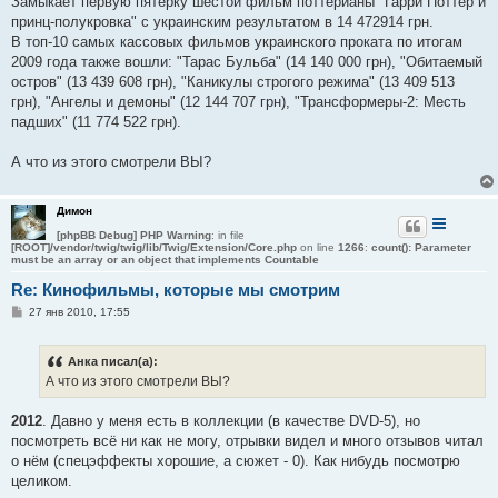
Замыкает первую пятерку шестой фильм поттерианы "Гарри Поттер и
принц-полукровка" с украинским результатом в 14 472914 грн.
В топ-10 самых кассовых фильмов украинского проката по итогам
2009 года также вошли: "Тарас Бульба" (14 140 000 грн), "Обитаемый
остров" (13 439 608 грн), "Каникулы строгого режима" (13 409 513
грн), "Ангелы и демоны" (12 144 707 грн), "Трансформеры-2: Месть
падших" (11 774 522 грн).
А что из этого смотрели ВЫ?
Димон
[phpBB Debug] PHP Warning
: in file
[ROOT]/vendor/twig/twig/lib/Twig/Extension/Core.php
on line
1266
:
count(): Parameter
must be an array or an object that implements Countable
Re: Кинофильмы, которые мы смотрим
С
27 янв 2010, 17:55
о
о
б
Анка писал(а):
щ
е
А что из этого смотрели ВЫ?
н
и
е
2012
. Давно у меня есть в коллекции (в качестве DVD-5), но
посмотреть всё ни как не могу, отрывки видел и много отзывов читал
о нём (спецэффекты хорошие, а сюжет - 0). Как нибудь посмотрю
целиком.