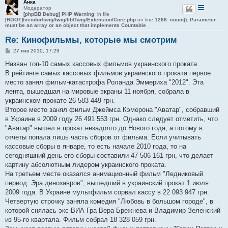
Анка
Модератор
[phpBB Debug] PHP Warning
: in file
[ROOT]/vendor/twig/twig/lib/Twig/Extension/Core.php
on line
1266
:
count(): Parameter
must be an array or an object that implements Countable
Re: Кинофильмы, которые мы смотрим
С
27 янв 2010, 17:29
о
о
Назван топ-10 самых кассовых фильмов украинского проката
б
В рейтинге самых кассовых фильмов украинского проката первое
щ
е
место занял фильм-катастрофа Роланда Эммериха "2012". Эта
н
лента, вышедшая на мировые экраны 11 ноября, собрала в
и
е
украинском прокате 26 583 449 грн.
Второе место занял фильм Джеймса Кэмерона "Аватар", собравший
в Украине в 2009 году 26 491 553 грн. Однако следует отметить, что
"Аватар" вышел в прокат незадолго до Нового года, а потому в
отчеты попала лишь часть сборов от фильма. Если учитывать
кассовые сборы в январе, то есть начале 2010 года, то на
сегодняшний день его сборы составили 47 506 161 грн, что делает
картину абсолютным лидером украинского проката.
На третьем месте оказался анимационный фильм "Ледниковый
период: Эра динозавров", вышедший в украинский прокат 1 июля
2009 года. В Украине мультфильм сорвал кассу в 22 093 947 грн.
Четвертую строчку заняла комедия "Любовь в большом городе", в
которой снялась экс-ВИА Гра Вера Брежнева и Владимир Зеленский
из 95-го квартала. Фильм собрал 18 328 059 грн.