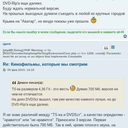
DVD-Rip'a еще далеко.
Буду ждать нормальной версии.
На прошлых выходных думали съездить в любой из крупных городов
Крыма на "Аватар", но везде показы уже прошли.
Если Вы нашли ошибку в моем сообщении, выделите его мышкой и нажмите alt+f4
igorm
[phpBB Debug] PHP Warning
: in file
[ROOT]/vendor/twig/twig/lib/Twig/Extension/Core.php
on line
1266
:
count(): Parameter
must be an array or an object that implements Countable
Re: Кинофильмы, которые мы смотрим
С
05 фев 2010, 14:16
о
о
б
Димон писал(а):
щ
е
TS-ка размером 4,36 Гб - это жесть
Думаю 700 Мб. версия ни
н
и
чем не отличается.
е
На днях DVDScr вышел, там уже качество намного лучше, но до
DVD-Rip'a еще далеко.
Я не знаю различий между "TS-ка и DVDScr", а качество определяю -
"нравится" или "не нравится". Приносили 3 версии. Первая
действительно была 700 МБ. Так в ней, кроме плохого звука, на