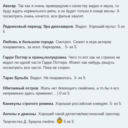
Аватар
. Так как я очень привередлив к качеству видео и звука, то
буду ждать нормального рипа, а он будет только в конце весны. А
посмотреть очень хочется, все фильм хвалят.
Ледниковый период: Эра динозавров
. Видел. Хороший мульт. 5 из
5
Любовь в большом городе
. Смотрел. Сюжет и игра актеров
понравились, за искл. Киркорова... 5- из 5.
Гарри Поттер и принц-полукровка
. Чего то вот как ни странно не
видел ни одной части Гарри Поттера. Может как нибудь решусь
посмотреть все части. Пока не созрел.
Тарас Бульба
. Видел. Не понравилось. 3- из 5.
Обитаемый остров
. Жаль нет блюющего смайлика, а то бы я его
непременно здесь применил... ) 0 из 5
Каникулы строгого режима
. Хорошая российская комедия. 5- из 5.
Ангелы и демоны
. Хороший такой детектив/мистический триллер.
Творчество Д. Брауна люблю.
5 из 5.