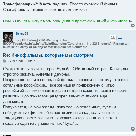
Трансформеры-2: Месть падших
. Просто суперский фильм.
Спецэффекты - выше всяких похвал. 5+ из 5.
Если Вы нашли ошибку в моем сообщении, выделите его мышкой и нажмите alt+f4
Serge59
[phpBB Debug] PHP Warning
: in file
[ROOT]/vendor/twig/twig/lib/Twig/Extension/Core.php
on line
1266
:
count(): Parameter
must be an array or an object that implements Countable
Re: Кинофильмы, которые мы смотрим
С
27 янв 2010, 19:36
о
о
Смотрел только лишь Тарас Бульба, Обитаемый остров, Каникулы
б
строгого режима, Ангелы и демоны.
щ
е
Понравился только последний фильм... совсем не потому, что все
н
остальные российские... все же наш (я по-прежнему считаю
и
е
российский нашим) кинематограф потерял какое-то время в своем
развитии и до по-настоящему зрелищных фильмов еще
далековато....
Получаются, на мой взгляд, пока только отдельные, пусть и
небюджетные фильмы без претензий на западность, снятые в
традициях советского кино - хорошая актерская игра + сюжет...
пожалуй один из лучших из них "Кука"...