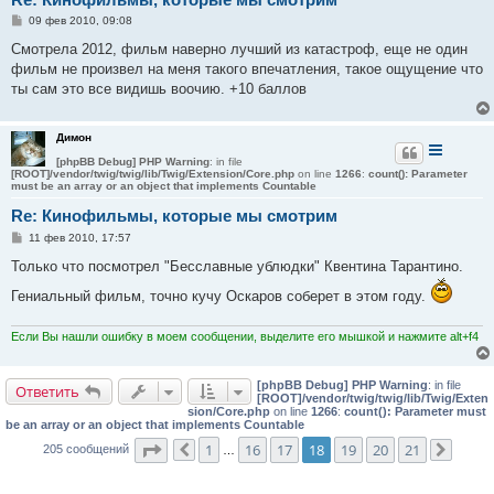
С
09 фев 2010, 09:08
о
о
Смотрела 2012, фильм наверно лучший из катастроф, еще не один
б
фильм не произвел на меня такого впечатления, такое ощущение что
щ
е
ты сам это все видишь воочию. +10 баллов
н
и
е
Димон
[phpBB Debug] PHP Warning
: in file
[ROOT]/vendor/twig/twig/lib/Twig/Extension/Core.php
on line
1266
:
count(): Parameter
must be an array or an object that implements Countable
Re: Кинофильмы, которые мы смотрим
С
11 фев 2010, 17:57
о
о
Только что посмотрел "Бесславные ублюдки" Квентина Тарантино.
б
щ
Гениальный фильм, точно кучу Оскаров соберет в этом году.
е
н
и
Если Вы нашли ошибку в моем сообщении, выделите его мышкой и нажмите alt+f4
е
[phpBB Debug] PHP Warning
: in file
Ответить
[ROOT]/vendor/twig/twig/lib/Twig/Exten
sion/Core.php
on line
1266
:
count(): Parameter must
be an array or an object that implements Countable
Страница
18
из
21
1
16
17
18
19
20
21
205 сообщений
Пред.
…
След.