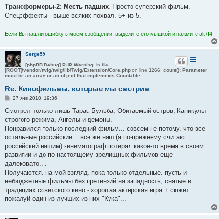
Трансформеры-2: Месть падших
. Просто суперский фильм.
Спецэффекты - выше всяких похвал. 5+ из 5.
Если Вы нашли ошибку в моем сообщении, выделите его мышкой и нажмите alt+f4
Serge59
[phpBB Debug] PHP Warning
: in file
[ROOT]/vendor/twig/twig/lib/Twig/Extension/Core.php
on line
1266
:
count(): Parameter
must be an array or an object that implements Countable
Re: Кинофильмы, которые мы смотрим
С
27 янв 2010, 19:36
о
о
Смотрел только лишь Тарас Бульба, Обитаемый остров, Каникулы
б
строгого режима, Ангелы и демоны.
щ
е
Понравился только последний фильм... совсем не потому, что все
н
остальные российские... все же наш (я по-прежнему считаю
и
е
российский нашим) кинематограф потерял какое-то время в своем
развитии и до по-настоящему зрелищных фильмов еще
далековато....
Получаются, на мой взгляд, пока только отдельные, пусть и
небюджетные фильмы без претензий на западность, снятые в
традициях советского кино - хорошая актерская игра + сюжет...
пожалуй один из лучших из них "Кука"...