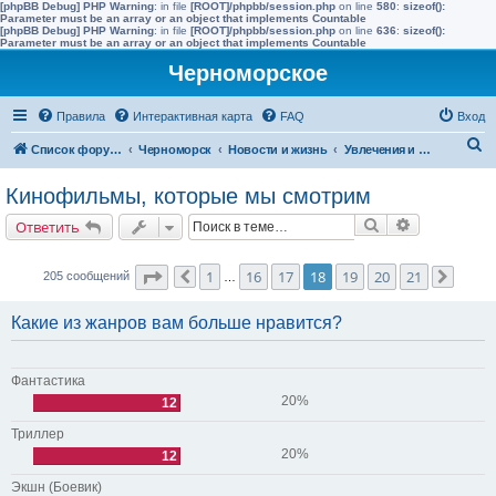
[phpBB Debug] PHP Warning
: in file
[ROOT]/phpbb/session.php
on line
580
:
sizeof():
Parameter must be an array or an object that implements Countable
[phpBB Debug] PHP Warning
: in file
[ROOT]/phpbb/session.php
on line
636
:
sizeof():
Parameter must be an array or an object that implements Countable
Черноморское
Правила
Интерактивная карта
FAQ
Вход
П
Список форумов
Черноморск
Новости и жизнь
Увлечения и интересы
о
Кинофильмы, которые мы смотрим
и
Поиск
Расширенн
Ответить
с
к
Страница
18
из
21
1
16
17
18
19
20
21
205 сообщений
Пред.
…
След.
Какие из жанров вам больше нравится?
Фантастика
20%
12
Триллер
20%
12
Экшн (Боевик)