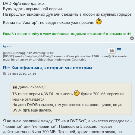
DVD-Rip'a еще далеко.
Буду ждать нормальной версии.
На прошлых выходных думали съездить в любой из крупных городов
Крыма на "Аватар", но везде показы уже прошли.
Если Вы нашли ошибку в моем сообщении, выделите его мышкой и нажмите alt+f4
igorm
[phpBB Debug] PHP Warning
: in file
[ROOT]/vendor/twig/twig/lib/Twig/Extension/Core.php
on line
1266
:
count(): Parameter
must be an array or an object that implements Countable
Re: Кинофильмы, которые мы смотрим
С
05 фев 2010, 14:16
о
о
б
Димон писал(а):
щ
е
TS-ка размером 4,36 Гб - это жесть
Думаю 700 Мб. версия ни
н
и
чем не отличается.
е
На днях DVDScr вышел, там уже качество намного лучше, но до
DVD-Rip'a еще далеко.
Я не знаю различий между "TS-ка и DVDScr", а качество определяю -
"нравится" или "не нравится". Приносили 3 версии. Первая
действительно была 700 МБ. Так в ней, кроме плохого звука, на