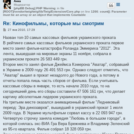
Анка
Модератор
[phpBB Debug] PHP Warning
: in file
[ROOT]/vendor/twig/twig/lib/Twig/Extension/Core.php
on line
1266
:
count(): Parameter
must be an array or an object that implements Countable
Re: Кинофильмы, которые мы смотрим
С
27 янв 2010, 17:29
о
о
Назван топ-10 самых кассовых фильмов украинского проката
б
В рейтинге самых кассовых фильмов украинского проката первое
щ
е
место занял фильм-катастрофа Роланда Эммериха "2012". Эта
н
лента, вышедшая на мировые экраны 11 ноября, собрала в
и
е
украинском прокате 26 583 449 грн.
Второе место занял фильм Джеймса Кэмерона "Аватар", собравший
в Украине в 2009 году 26 491 553 грн. Однако следует отметить, что
"Аватар" вышел в прокат незадолго до Нового года, а потому в
отчеты попала лишь часть сборов от фильма. Если учитывать
кассовые сборы в январе, то есть начале 2010 года, то на
сегодняшний день его сборы составили 47 506 161 грн, что делает
картину абсолютным лидером украинского проката.
На третьем месте оказался анимационный фильм "Ледниковый
период: Эра динозавров", вышедший в украинский прокат 1 июля
2009 года. В Украине мультфильм сорвал кассу в 22 093 947 грн.
Четвертую строчку заняла комедия "Любовь в большом городе", в
которой снялась экс-ВИА Гра Вера Брежнева и Владимир Зеленский
из 95-го квартала. Фильм собрал 18 328 059 грн.