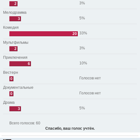
3%
2
Мелодрамма
5%
3
Комедия
33%
20
Мультфильмы
3%
2
Приключения
10%
6
Вестерн
Голосов нет
0
Документальные
Голосов нет
0
Драма
5%
3
Всего голосов:
60
Спасибо, ваш голос учтён.