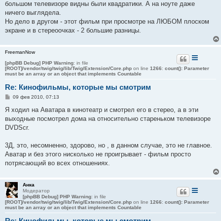
большом телевизоре видны были квадратики. А на ноуте даже
ничего выглядела.
Но дело в другом - этот фильм при просмотре на ЛЮБОМ плоском
экране и в стереоочках - 2 большие разницы.
FreemanNow
[phpBB Debug] PHP Warning
: in file
[ROOT]/vendor/twig/twig/lib/Twig/Extension/Core.php
on line
1266
:
count(): Parameter
must be an array or an object that implements Countable
Re: Кинофильмы, которые мы смотрим
С
09 фев 2010, 07:13
о
о
Я ходил на Аватара в кинотеатр и смотрел его в стерео, а в эти
б
выходные посмотрел дома на относительно стареньком телевизоре
щ
е
DVDScr.
н
и
е
3Д, это, несомненно, здорово, но , в данном случае, это не главное.
Аватар и без этого нисколько не проигрывает - фильм просто
потрясающий во всех отношениях.
Анка
Модератор
[phpBB Debug] PHP Warning
: in file
[ROOT]/vendor/twig/twig/lib/Twig/Extension/Core.php
on line
1266
:
count(): Parameter
must be an array or an object that implements Countable
Re: Кинофильмы, которые мы смотрим