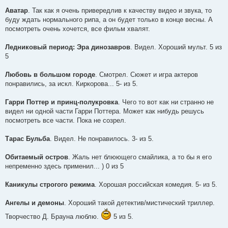
Аватар
. Так как я очень привередлив к качеству видео и звука, то
буду ждать нормального рипа, а он будет только в конце весны. А
посмотреть очень хочется, все фильм хвалят.
Ледниковый период: Эра динозавров
. Видел. Хороший мульт. 5 из
5
Любовь в большом городе
. Смотрел. Сюжет и игра актеров
понравились, за искл. Киркорова... 5- из 5.
Гарри Поттер и принц-полукровка
. Чего то вот как ни странно не
видел ни одной части Гарри Поттера. Может как нибудь решусь
посмотреть все части. Пока не созрел.
Тарас Бульба
. Видел. Не понравилось. 3- из 5.
Обитаемый остров
. Жаль нет блюющего смайлика, а то бы я его
непременно здесь применил... ) 0 из 5
Каникулы строгого режима
. Хорошая российская комедия. 5- из 5.
Ангелы и демоны
. Хороший такой детектив/мистический триллер.
Творчество Д. Брауна люблю.
5 из 5.