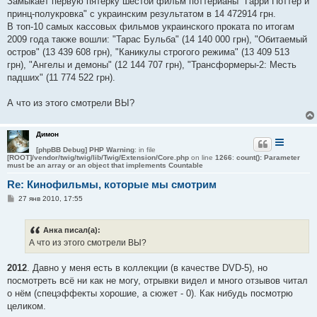
Замыкает первую пятерку шестой фильм поттерианы "Гарри Поттер и
принц-полукровка" с украинским результатом в 14 472914 грн.
В топ-10 самых кассовых фильмов украинского проката по итогам
2009 года также вошли: "Тарас Бульба" (14 140 000 грн), "Обитаемый
остров" (13 439 608 грн), "Каникулы строгого режима" (13 409 513
грн), "Ангелы и демоны" (12 144 707 грн), "Трансформеры-2: Месть
падших" (11 774 522 грн).
А что из этого смотрели ВЫ?
Димон
[phpBB Debug] PHP Warning
: in file
[ROOT]/vendor/twig/twig/lib/Twig/Extension/Core.php
on line
1266
:
count(): Parameter
must be an array or an object that implements Countable
Re: Кинофильмы, которые мы смотрим
С
27 янв 2010, 17:55
о
о
б
Анка писал(а):
щ
е
А что из этого смотрели ВЫ?
н
и
е
2012
. Давно у меня есть в коллекции (в качестве DVD-5), но
посмотреть всё ни как не могу, отрывки видел и много отзывов читал
о нём (спецэффекты хорошие, а сюжет - 0). Как нибудь посмотрю
целиком.