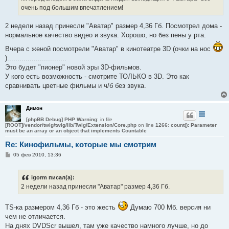
н
очень под большим впечатлением!
и
е
2 недели назад принесли "Аватар" размер 4,36 Гб. Посмотрел дома -
нормальное качество видео и звука. Хорошо, но без пены у рта.
Вчера с женой посмотрели "Аватар" в кинотеатре 3D (очки на нос
).............................
Это будет "пионер" новой эры 3D-фильмов.
У кого есть возможность - смотрите ТОЛЬКО в 3D. Это как
сравнивать цветные фильмы и ч/б без звука.
Димон
[phpBB Debug] PHP Warning
: in file
[ROOT]/vendor/twig/twig/lib/Twig/Extension/Core.php
on line
1266
:
count(): Parameter
must be an array or an object that implements Countable
Re: Кинофильмы, которые мы смотрим
С
05 фев 2010, 13:36
о
о
б
igorm писал(а):
щ
е
2 недели назад принесли "Аватар" размер 4,36 Гб.
н
и
е
TS-ка размером 4,36 Гб - это жесть
Думаю 700 Мб. версия ни
чем не отличается.
На днях DVDScr вышел, там уже качество намного лучше, но до