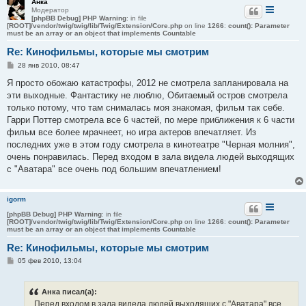
Анка
Модератор
[phpBB Debug] PHP Warning
: in file
[ROOT]/vendor/twig/twig/lib/Twig/Extension/Core.php
on line
1266
:
count(): Parameter
must be an array or an object that implements Countable
Re: Кинофильмы, которые мы смотрим
С
28 янв 2010, 08:47
о
о
Я просто обожаю катастрофы, 2012 не смотрела запланировала на
б
эти выходные. Фантастику не люблю, Обитаемый остров смотрела
щ
е
только потому, что там снималась моя знакомая, фильм так себе.
н
Гарри Поттер смотрела все 6 частей, по мере приближения к 6 части
и
е
фильм все более мрачнеет, но игра актеров впечатляет. Из
последних уже в этом году смотрела в кинотеатре "Черная молния",
очень понравилась. Перед входом в зала видела людей выходящих
с "Аватара" все очень под большим впечатлением!
igorm
[phpBB Debug] PHP Warning
: in file
[ROOT]/vendor/twig/twig/lib/Twig/Extension/Core.php
on line
1266
:
count(): Parameter
must be an array or an object that implements Countable
Re: Кинофильмы, которые мы смотрим
С
05 фев 2010, 13:04
о
о
б
Анка писал(а):
щ
е
...Перед входом в зала видела людей выходящих с "Аватара" все