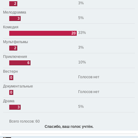
3%
2
Мелодрамма
5%
3
Комедия
33%
20
Мультфильмы
3%
2
Приключения
10%
6
Вестерн
Голосов нет
0
Документальные
Голосов нет
0
Драма
5%
3
Всего голосов:
60
Спасибо, ваш голос учтён.