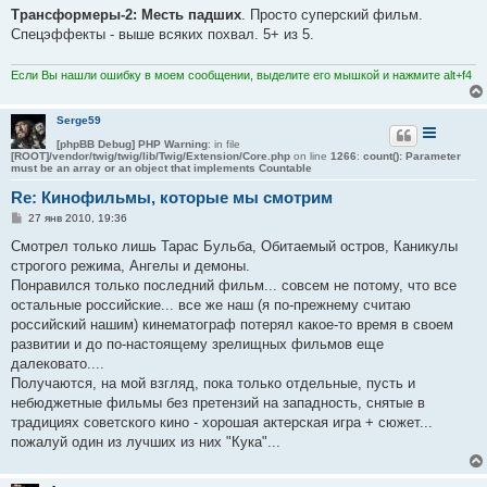
Трансформеры-2: Месть падших
. Просто суперский фильм.
Спецэффекты - выше всяких похвал. 5+ из 5.
Если Вы нашли ошибку в моем сообщении, выделите его мышкой и нажмите alt+f4
Serge59
[phpBB Debug] PHP Warning
: in file
[ROOT]/vendor/twig/twig/lib/Twig/Extension/Core.php
on line
1266
:
count(): Parameter
must be an array or an object that implements Countable
Re: Кинофильмы, которые мы смотрим
С
27 янв 2010, 19:36
о
о
Смотрел только лишь Тарас Бульба, Обитаемый остров, Каникулы
б
строгого режима, Ангелы и демоны.
щ
е
Понравился только последний фильм... совсем не потому, что все
н
остальные российские... все же наш (я по-прежнему считаю
и
е
российский нашим) кинематограф потерял какое-то время в своем
развитии и до по-настоящему зрелищных фильмов еще
далековато....
Получаются, на мой взгляд, пока только отдельные, пусть и
небюджетные фильмы без претензий на западность, снятые в
традициях советского кино - хорошая актерская игра + сюжет...
пожалуй один из лучших из них "Кука"...