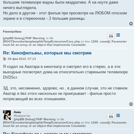
большом телевизоре видны были квадратики. А на ноуте даже
ничего выглядела.
Но дело в другом - этот фильм при просмотре на ЛЮБОМ плоском
экране и в стереоочках - 2 большие разницы.
FreemanNow
[phpBB Debug] PHP Warning
: in file
[ROOT]/vendor/twig/twig/lib/Twig/Extension/Core.php
on line
1266
:
count(): Parameter
must be an array or an object that implements Countable
Re: Кинофильмы, которые мы смотрим
С
09 фев 2010, 07:13
о
о
Я ходил на Аватара в кинотеатр и смотрел его в стерео, а в эти
б
выходные посмотрел дома на относительно стареньком телевизоре
щ
е
DVDScr.
н
и
е
3Д, это, несомненно, здорово, но , в данном случае, это не главное.
Аватар и без этого нисколько не проигрывает - фильм просто
потрясающий во всех отношениях.
Анка
Модератор
[phpBB Debug] PHP Warning
: in file
[ROOT]/vendor/twig/twig/lib/Twig/Extension/Core.php
on line
1266
:
count(): Parameter
must be an array or an object that implements Countable
Re: Кинофильмы, которые мы смотрим