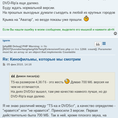
DVD-Rip'a еще далеко.
Буду ждать нормальной версии.
На прошлых выходных думали съездить в любой из крупных городов
Крыма на "Аватар", но везде показы уже прошли.
Если Вы нашли ошибку в моем сообщении, выделите его мышкой и нажмите alt+f4
igorm
[phpBB Debug] PHP Warning
: in file
[ROOT]/vendor/twig/twig/lib/Twig/Extension/Core.php
on line
1266
:
count(): Parameter
must be an array or an object that implements Countable
Re: Кинофильмы, которые мы смотрим
С
05 фев 2010, 14:16
о
о
б
Димон писал(а):
щ
е
TS-ка размером 4,36 Гб - это жесть
Думаю 700 Мб. версия ни
н
и
чем не отличается.
е
На днях DVDScr вышел, там уже качество намного лучше, но до
DVD-Rip'a еще далеко.
Я не знаю различий между "TS-ка и DVDScr", а качество определяю -
"нравится" или "не нравится". Приносили 3 версии. Первая
действительно была 700 МБ. Так в ней, кроме плохого звука, на