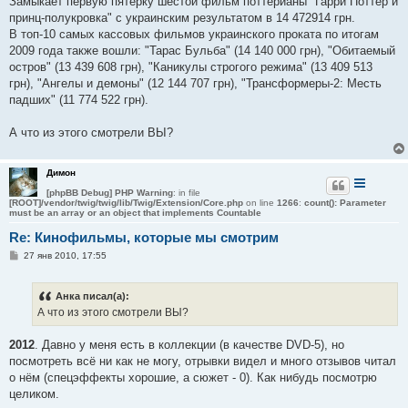
Замыкает первую пятерку шестой фильм поттерианы "Гарри Поттер и
принц-полукровка" с украинским результатом в 14 472914 грн.
В топ-10 самых кассовых фильмов украинского проката по итогам
2009 года также вошли: "Тарас Бульба" (14 140 000 грн), "Обитаемый
остров" (13 439 608 грн), "Каникулы строгого режима" (13 409 513
грн), "Ангелы и демоны" (12 144 707 грн), "Трансформеры-2: Месть
падших" (11 774 522 грн).
А что из этого смотрели ВЫ?
Димон
[phpBB Debug] PHP Warning
: in file
[ROOT]/vendor/twig/twig/lib/Twig/Extension/Core.php
on line
1266
:
count(): Parameter
must be an array or an object that implements Countable
Re: Кинофильмы, которые мы смотрим
С
27 янв 2010, 17:55
о
о
б
Анка писал(а):
щ
е
А что из этого смотрели ВЫ?
н
и
е
2012
. Давно у меня есть в коллекции (в качестве DVD-5), но
посмотреть всё ни как не могу, отрывки видел и много отзывов читал
о нём (спецэффекты хорошие, а сюжет - 0). Как нибудь посмотрю
целиком.