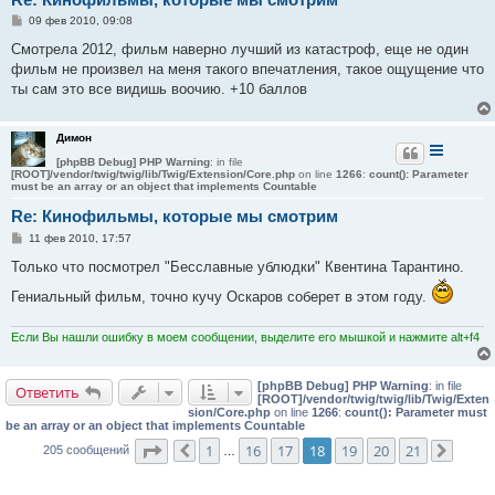
С
09 фев 2010, 09:08
о
о
Смотрела 2012, фильм наверно лучший из катастроф, еще не один
б
фильм не произвел на меня такого впечатления, такое ощущение что
щ
е
ты сам это все видишь воочию. +10 баллов
н
и
е
Димон
[phpBB Debug] PHP Warning
: in file
[ROOT]/vendor/twig/twig/lib/Twig/Extension/Core.php
on line
1266
:
count(): Parameter
must be an array or an object that implements Countable
Re: Кинофильмы, которые мы смотрим
С
11 фев 2010, 17:57
о
о
Только что посмотрел "Бесславные ублюдки" Квентина Тарантино.
б
щ
Гениальный фильм, точно кучу Оскаров соберет в этом году.
е
н
и
Если Вы нашли ошибку в моем сообщении, выделите его мышкой и нажмите alt+f4
е
[phpBB Debug] PHP Warning
: in file
Ответить
[ROOT]/vendor/twig/twig/lib/Twig/Exten
sion/Core.php
on line
1266
:
count(): Parameter must
be an array or an object that implements Countable
Страница
18
из
21
1
16
17
18
19
20
21
205 сообщений
Пред.
…
След.