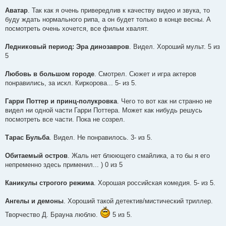
Аватар
. Так как я очень привередлив к качеству видео и звука, то
буду ждать нормального рипа, а он будет только в конце весны. А
посмотреть очень хочется, все фильм хвалят.
Ледниковый период: Эра динозавров
. Видел. Хороший мульт. 5 из
5
Любовь в большом городе
. Смотрел. Сюжет и игра актеров
понравились, за искл. Киркорова... 5- из 5.
Гарри Поттер и принц-полукровка
. Чего то вот как ни странно не
видел ни одной части Гарри Поттера. Может как нибудь решусь
посмотреть все части. Пока не созрел.
Тарас Бульба
. Видел. Не понравилось. 3- из 5.
Обитаемый остров
. Жаль нет блюющего смайлика, а то бы я его
непременно здесь применил... ) 0 из 5
Каникулы строгого режима
. Хорошая российская комедия. 5- из 5.
Ангелы и демоны
. Хороший такой детектив/мистический триллер.
Творчество Д. Брауна люблю.
5 из 5.