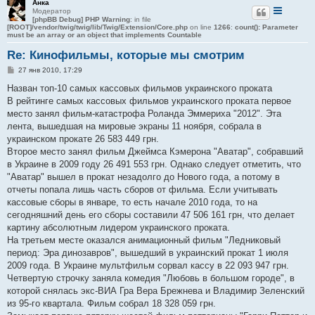
Анка
Модератор
[phpBB Debug] PHP Warning
: in file
[ROOT]/vendor/twig/twig/lib/Twig/Extension/Core.php
on line
1266
:
count(): Parameter
must be an array or an object that implements Countable
Re: Кинофильмы, которые мы смотрим
С
27 янв 2010, 17:29
о
о
Назван топ-10 самых кассовых фильмов украинского проката
б
В рейтинге самых кассовых фильмов украинского проката первое
щ
е
место занял фильм-катастрофа Роланда Эммериха "2012". Эта
н
лента, вышедшая на мировые экраны 11 ноября, собрала в
и
е
украинском прокате 26 583 449 грн.
Второе место занял фильм Джеймса Кэмерона "Аватар", собравший
в Украине в 2009 году 26 491 553 грн. Однако следует отметить, что
"Аватар" вышел в прокат незадолго до Нового года, а потому в
отчеты попала лишь часть сборов от фильма. Если учитывать
кассовые сборы в январе, то есть начале 2010 года, то на
сегодняшний день его сборы составили 47 506 161 грн, что делает
картину абсолютным лидером украинского проката.
На третьем месте оказался анимационный фильм "Ледниковый
период: Эра динозавров", вышедший в украинский прокат 1 июля
2009 года. В Украине мультфильм сорвал кассу в 22 093 947 грн.
Четвертую строчку заняла комедия "Любовь в большом городе", в
которой снялась экс-ВИА Гра Вера Брежнева и Владимир Зеленский
из 95-го квартала. Фильм собрал 18 328 059 грн.