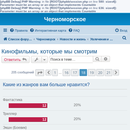
[phpBB Debug] PHP Warning
: in file
[ROOT]/phpbb/session.php
on line
580
:
sizeof():
Parameter must be an array or an object that implements Countable
[phpBB Debug] PHP Warning
: in file
[ROOT]/phpbb/session.php
on line
636
:
sizeof():
Parameter must be an array or an object that implements Countable
Черноморское
Правила
Интерактивная карта
FAQ
Вход
П
Список форумов
Черноморск
Новости и жизнь
Увлечения и интересы
о
Кинофильмы, которые мы смотрим
и
Поиск
Расширенн
Ответить
с
к
Страница
18
из
21
1
16
17
18
19
20
21
205 сообщений
Пред.
…
След.
Какие из жанров вам больше нравится?
Фантастика
20%
12
Триллер
20%
12
Экшн (Боевик)