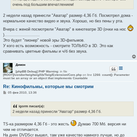
н
очень под большим впечатлением!
и
е
2 недели назад принесли "Аватар" размер 4,36 Гб. Посмотрел дома -
нормальное качество видео и звука. Хорошо, но без пены у рта.
Вчера с женой посмотрели "Аватар" в кинотеатре 3D (очки на нос
).............................
Это будет "пионер" новой эры 3D-фильмов.
У кого есть возможность - смотрите ТОЛЬКО в 3D. Это как
сравнивать цветные фильмы и ч/б без звука.
Димон
[phpBB Debug] PHP Warning
: in file
[ROOT]/vendor/twig/twig/lib/Twig/Extension/Core.php
on line
1266
:
count(): Parameter
must be an array or an object that implements Countable
Re: Кинофильмы, которые мы смотрим
С
05 фев 2010, 13:36
о
о
б
igorm писал(а):
щ
е
2 недели назад принесли "Аватар" размер 4,36 Гб.
н
и
е
TS-ка размером 4,36 Гб - это жесть
Думаю 700 Мб. версия ни
чем не отличается.
На днях DVDScr вышел, там уже качество намного лучше, но до