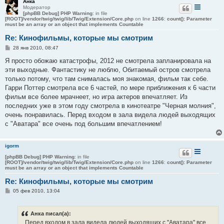
Анка
Модератор
[phpBB Debug] PHP Warning
: in file
[ROOT]/vendor/twig/twig/lib/Twig/Extension/Core.php
on line
1266
:
count(): Parameter
must be an array or an object that implements Countable
Re: Кинофильмы, которые мы смотрим
С
28 янв 2010, 08:47
о
о
Я просто обожаю катастрофы, 2012 не смотрела запланировала на
б
эти выходные. Фантастику не люблю, Обитаемый остров смотрела
щ
е
только потому, что там снималась моя знакомая, фильм так себе.
н
Гарри Поттер смотрела все 6 частей, по мере приближения к 6 части
и
е
фильм все более мрачнеет, но игра актеров впечатляет. Из
последних уже в этом году смотрела в кинотеатре "Черная молния",
очень понравилась. Перед входом в зала видела людей выходящих
с "Аватара" все очень под большим впечатлением!
igorm
[phpBB Debug] PHP Warning
: in file
[ROOT]/vendor/twig/twig/lib/Twig/Extension/Core.php
on line
1266
:
count(): Parameter
must be an array or an object that implements Countable
Re: Кинофильмы, которые мы смотрим
С
05 фев 2010, 13:04
о
о
б
Анка писал(а):
щ
е
...Перед входом в зала видела людей выходящих с "Аватара" все