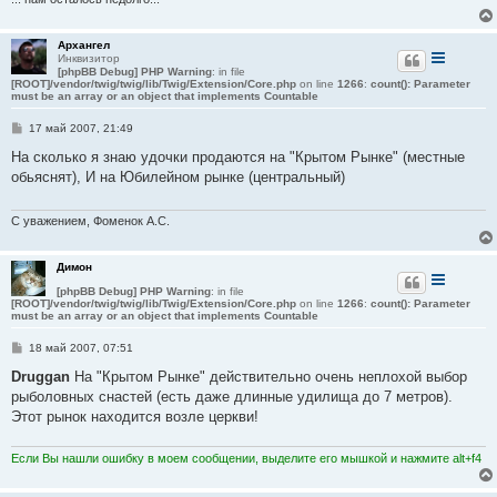
Архангел
Инквизитор
[phpBB Debug] PHP Warning
: in file
[ROOT]/vendor/twig/twig/lib/Twig/Extension/Core.php
on line
1266
:
count(): Parameter
must be an array or an object that implements Countable
С
17 май 2007, 21:49
о
о
На сколько я знаю удочки продаются на "Крытом Рынке" (местные
б
обьяснят), И на Юбилейном рынке (центральный)
щ
е
н
и
С уважением, Фоменок А.С.
е
Димон
[phpBB Debug] PHP Warning
: in file
[ROOT]/vendor/twig/twig/lib/Twig/Extension/Core.php
on line
1266
:
count(): Parameter
must be an array or an object that implements Countable
С
18 май 2007, 07:51
о
о
Druggan
На "Крытом Рынке" действительно очень неплохой выбор
б
рыболовных снастей (есть даже длинные удилища до 7 метров).
щ
е
Этот рынок находится возле церкви!
н
и
е
Если Вы нашли ошибку в моем сообщении, выделите его мышкой и нажмите alt+f4