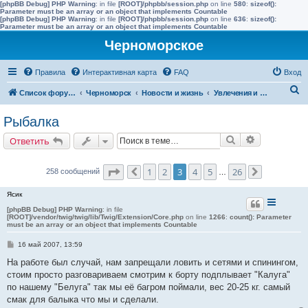
[phpBB Debug] PHP Warning
: in file
[ROOT]/phpbb/session.php
on line
580
:
sizeof():
Parameter must be an array or an object that implements Countable
[phpBB Debug] PHP Warning
: in file
[ROOT]/phpbb/session.php
on line
636
:
sizeof():
Parameter must be an array or an object that implements Countable
Черноморское
Правила
Интерактивная карта
FAQ
Вход
П
Список форумов
Черноморск
Новости и жизнь
Увлечения и интересы
о
Рыбалка
и
Поиск
Расширенн
Ответить
с
к
Страница
3
из
26
1
2
3
4
5
26
258 сообщений
Пред.
…
След.
Ясик
[phpBB Debug] PHP Warning
: in file
[ROOT]/vendor/twig/twig/lib/Twig/Extension/Core.php
on line
1266
:
count(): Parameter
must be an array or an object that implements Countable
С
16 май 2007, 13:59
о
о
На работе был случай, нам запрещали ловить и сетями и спинингом,
б
стоим просто разговариваем смотрим к борту подплывает "Калуга"
щ
е
по нашему "Белуга" так мы её багром поймали, вес 20-25 кг. самый
н
смак для балыка что мы и сделали.
и