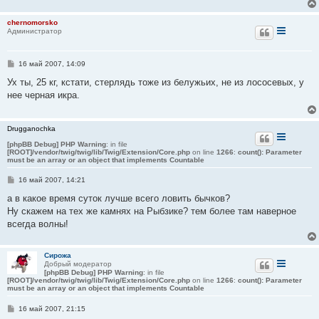
е
chernomorsko
Администратор
С
16 май 2007, 14:09
о
о
Ух ты, 25 кг, кстати, стерлядь тоже из белужьих, не из лососевых, у
б
нее черная икра.
щ
е
н
и
Drugganochka
е
[phpBB Debug] PHP Warning
: in file
[ROOT]/vendor/twig/twig/lib/Twig/Extension/Core.php
on line
1266
:
count(): Parameter
must be an array or an object that implements Countable
С
16 май 2007, 14:21
о
о
а в какое время суток лучше всего ловить бычков?
б
Ну скажем на тех же камнях на Рыбзике? тем более там наверное
щ
е
всегда волны!
н
и
е
Сирожа
Добрый модератор
[phpBB Debug] PHP Warning
: in file
[ROOT]/vendor/twig/twig/lib/Twig/Extension/Core.php
on line
1266
:
count(): Parameter
must be an array or an object that implements Countable
С
16 май 2007, 21:15
о