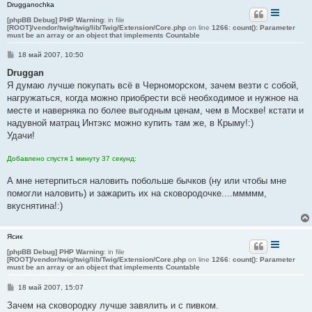
Drugganochka
[phpBB Debug] PHP Warning
: in file
[ROOT]/vendor/twig/twig/lib/Twig/Extension/Core.php
on line
1266
:
count(): Parameter
must be an array or an object that implements Countable
С
18 май 2007, 10:50
о
о
Druggan
б
Я думаю лучше покупать всё в Черноморском, зачем везти с собой,
щ
е
нагружаться, когда можно приобрести всё необходимое и нужное на
н
месте и наверняка по более выгодным ценам, чем в Москве! кстати и
и
е
надувной матрац Интэкс можно купить там же, в Крыму!:)
Удачи!
Добавлено спустя 1 минуту 37 секунд:
А мне нетерпиться наловить побольше бычков (ну или чтобы мне
помогли наловить) и зажарить их на сковородочке....ммммм,
вкуснятина!:)
Ясик
[phpBB Debug] PHP Warning
: in file
[ROOT]/vendor/twig/twig/lib/Twig/Extension/Core.php
on line
1266
:
count(): Parameter
must be an array or an object that implements Countable
С
18 май 2007, 15:07
о
о
Зачем на сковородку лучше завялить и с пивком.
б