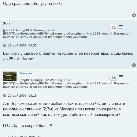
о
Один раз видел белугу на 300 кг.
б
щ
е
н
и
Ясик
е
[phpBB Debug] PHP Warning
: in file
[ROOT]/vendor/twig/twig/lib/Twig/Extension/Core.php
on line
1266
:
count(): Parameter
must be an array or an object that implements Countable
С
17 май 2007, 08:55
о
о
Бычков лучше всего ловить на Азове клев невероятный, а сам бычок
б
до 25 см. бывает.
щ
е
н
и
Druggan
е
[phpBB Debug] PHP Warning
: in file
[ROOT]/vendor/twig/twig/lib/Twig/Extension/Core.php
on line
1266
:
count(): Parameter
must be an array or an object that implements Countable
С
17 май 2007, 18:18
о
о
А в Черноморском много рыболовных магазинов? Стоит ли везти
б
небольшой спиннинг (2,7м) из Москвы или можно приобрести в
щ
е
местном магазине? Как с этим дело обстоит в Черноморском?
н
и
е
П.С. Эх, по скорей бы ...!!!
... нам осталось недолго...