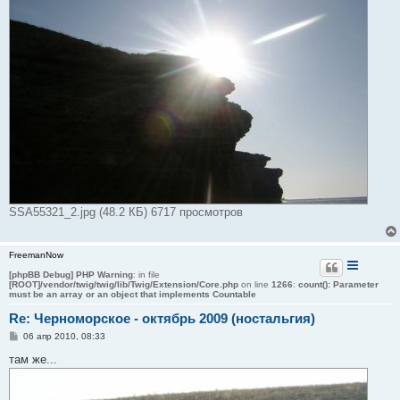
SSA55321_2.jpg (48.2 КБ) 6717 просмотров
FreemanNow
[phpBB Debug] PHP Warning
: in file
[ROOT]/vendor/twig/twig/lib/Twig/Extension/Core.php
on line
1266
:
count(): Parameter
must be an array or an object that implements Countable
Re: Черноморское - октябрь 2009 (ностальгия)
С
06 апр 2010, 08:33
о
о
там же...
б
щ
е
н