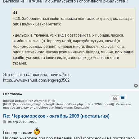
е
Выписка из "ПРАВИЛ любительського і спортивного рибальства":
н
и
е
4.10. Забороняється любительський лов таких видів водних ссавців,
риб і водних безхребетних:
- дельфінів, тюленів, усіх видів осетрових та їх гібридів, лосося,
камбали-калкан (в Чорному морі), вирезуба, кутума, шемаї (в
Чорноморському регіоні), річкової міноги, форелі, харіуса, чопа,
рибця звичайного, вусача (крім нижнього Дніпра), минька,
всіх видів
крабів
, устриць та інших видів, занесених до Червоної книги
України.
Это ссылка на правила, почитайте -
http://www.svshunt.com/eng/reg3562
FreemanNow
[phpBB Debug] PHP Warning
: in file
[ROOT]/vendor/twig/twig/lib/Twig/Extension/Core.php
on line
1266
:
count(): Parameter
must be an array or an object that implements Countable
Re: Черноморское - октябрь 2009 (ностальгия)
С
06 апр 2010, 18:29
о
о
Господь с вами
б
щ
Ни одно животное при произведении этой фотосессии на пострадало,