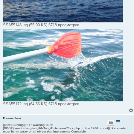
SSA55148.jpg (55.99 КБ) 6718 просмотров
SSA55172.jpg (64.56 КБ) 6718 просмотров
FreemanNow
[phpBB Debug] PHP Warning
: in file
[ROOT]/vendor/twig/twig/lib/Twig/Extension/Core.php
on line
1266
:
count(): Parameter
must be an array or an object that implements Countable