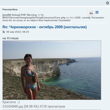
FreemanNow
[phpBB Debug] PHP Warning
: in file
[ROOT]/vendor/twig/twig/lib/Twig/Extension/Core.php
on line
1266
:
count(): Parameter
must be an array or an object that implements Countable
Re: Черноморское - октябрь 2009 (ностальгия)
С
06 апр 2010, 08:25
о
о
на Атлеше.
б
щ
е
н
и
е
Красота :-)
SSA54948.jpg (58.98 КБ) 6718 просмотров