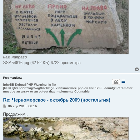
нам направо
SSA54816.jpg (62.52 КБ) 6722 просмотра
FreemanNow
[phpBB Debug] PHP Warning
: in file
[ROOT]/vendor/twig/twig/lib/Twig/Extension/Core.php
on line
1266
:
count(): Parameter
must be an array or an object that implements Countable
Re: Черноморское - октябрь 2009 (ностальгия)
С
06 апр 2010, 08:16
о
о
Продолжим..
б
щ
е
н
и
е