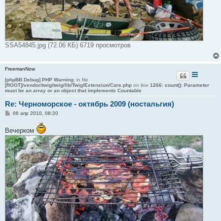
SSA54845.jpg (72.06 КБ) 6719 просмотров
FreemanNow
[phpBB Debug] PHP Warning
: in file
[ROOT]/vendor/twig/twig/lib/Twig/Extension/Core.php
on line
1266
:
count(): Parameter
must be an array or an object that implements Countable
Re: Черноморское - октябрь 2009 (ностальгия)
С
06 апр 2010, 08:20
о
о
Вечерком
б
щ
е
н
и
е