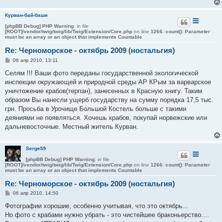
Курван-бай-баши
[phpBB Debug] PHP Warning
: in file
[ROOT]/vendor/twig/twig/lib/Twig/Extension/Core.php
on line
1266
:
count(): Parameter
must be an array or an object that implements Countable
Re: Черноморское - октябрь 2009 (ностальгия)
С
06 апр 2010, 13:11
о
о
Селям !!! Ваши фото переданы государственной экологической
б
инспекции окружающей и природной среды АР КРым за варварское
щ
е
уничтожение крабов(терпан), занесенных в Красную книгу. Таким
н
образом Вы нанесли ущерб государству на сумму порядка 17,5 тыс.
и
е
грн. Просьба в Урочище Большой Костель больше с такими
деяниями не появляться. Хочешь крабов, покупай норвежские или
дальневосточные. Местный житель Курван.
Serge59
[phpBB Debug] PHP Warning
: in file
[ROOT]/vendor/twig/twig/lib/Twig/Extension/Core.php
on line
1266
:
count(): Parameter
must be an array or an object that implements Countable
Re: Черноморское - октябрь 2009 (ностальгия)
С
06 апр 2010, 14:50
о
о
Фотографии хорошие, особенно учитывая, что это октябрь...
б
Но фото с крабами нужно убрать - это чистейшее браконьерство....
щ