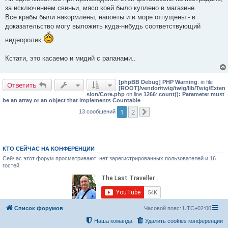
е
за исключением свиньи, мясо коей было куплено в магазине.
н
и
Все крабы были накормлены, напоеты и в море отпущены - в
е
доказательство могу выложить куда-нибудь соответствующий
видеоролик
Кстати, это касаемо и мидий с рапанами..
[phpBB Debug] PHP Warning
: in file
Ответить
[ROOT]/vendor/twig/twig/lib/Twig/Exten
sion/Core.php
on line
1266
:
count(): Parameter must
be an array or an object that implements Countable
1
2
13 сообщений
След.
КТО СЕЙЧАС НА КОНФЕРЕНЦИИ
Сейчас этот форум просматривают: нет зарегистрированных пользователей и 16
гостей
Список форумов
Часовой пояс:
UTC+02:00
Наша команда
Удалить cookies конференции