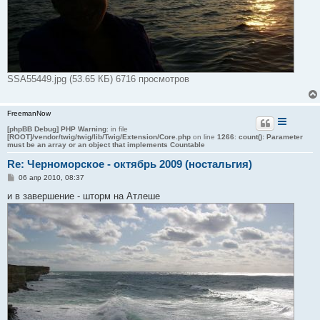
SSA55449.jpg (53.65 КБ) 6716 просмотров
FreemanNow
[phpBB Debug] PHP Warning
: in file
[ROOT]/vendor/twig/twig/lib/Twig/Extension/Core.php
on line
1266
:
count(): Parameter
must be an array or an object that implements Countable
Re: Черноморское - октябрь 2009 (ностальгия)
С
06 апр 2010, 08:37
о
о
и в завершение - шторм на Атлеше
б
щ
е
н
и
е