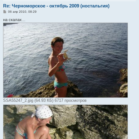
Re: Черноморское - октябрь 2009 (ностальгия)
С
06 апр 2010, 08:29
о
о
на скалах...
б
щ
е
н
и
е
SSA55247_2.jpg (64.93 КБ) 6717 просмотров