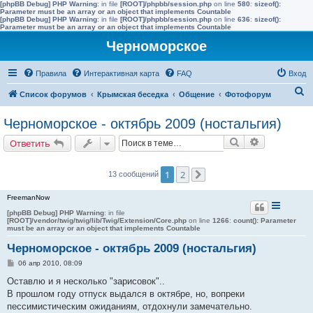
[phpBB Debug] PHP Warning
: in file
[ROOT]/phpbb/session.php
on line
580
:
sizeof():
Parameter must be an array or an object that implements Countable
[phpBB Debug] PHP Warning
: in file
[ROOT]/phpbb/session.php
on line
636
:
sizeof():
Parameter must be an array or an object that implements Countable
Черноморское
Правила
Интерактивная карта
FAQ
Вход
П
Список форумов
Крымская беседка
Общение
Фотофорум
о
Черноморское - октябрь 2009 (ностальгия)
и
Поиск
Расширенн
Ответить
с
к
1
2
13 сообщений
След.
FreemanNow
[phpBB Debug] PHP Warning
: in file
[ROOT]/vendor/twig/twig/lib/Twig/Extension/Core.php
on line
1266
:
count(): Parameter
must be an array or an object that implements Countable
Черноморское - октябрь 2009 (ностальгия)
С
06 апр 2010, 08:09
о
о
Оставлю и я несколько "зарисовок"..
б
В прошлом году отпуск выдался в октябре, но, вопреки
щ
е
пессимистическим ожиданиям, отдохнули замечательно.
н