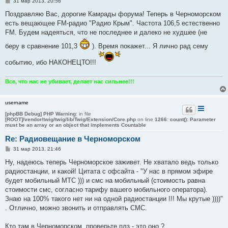
С
31 мар 2013, 20:56
о
о
Поздравляю Вас, дорогие Камрады форума! Теперь в Черноморском
б
есть вещающее FM-радио "Радио Крым". Частота 106,5 естественно
щ
е
FM. Будем надеяться, что не последнее и далеко не худшее (не
н
и
беру в сравнение 101,3
). Время покажет... Я лично рад сему
е
событию, ибо НАКОНЕЦТО!!!
Все, что нас не убивает, делает нас сильнее!!!
username
[phpBB Debug] PHP Warning
: in file
[ROOT]/vendor/twig/twig/lib/Twig/Extension/Core.php
on line
1266
:
count(): Parameter
must be an array or an object that implements Countable
Re: Радиовещание в Черноморском
С
31 мар 2013, 21:46
о
о
Ну, надеюсь теперь Черноморское заживет. Не хватало ведь только
б
радиостанции, и какой! Цитата с офсайта - "У нас в прямом эфире
щ
е
будет мобильный МТС ))) и смс на мобильный (стоимость равна
н
стоимости смс, согласно тарифу вашего мобильного оператора).
и
е
Знаю на 100% такого нет ни на одной радиостанции !!! Мы крутые ))))"
. Отлично, можно звонить и отправлять СМС.
Кто там в Черноморском, проверьте плз - это оно ?