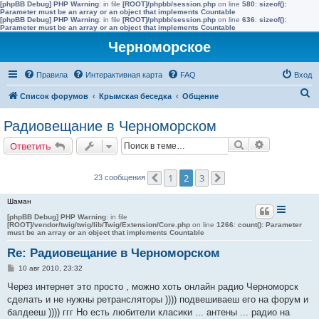
[phpBB Debug] PHP Warning
: in file
[ROOT]/phpbb/session.php
on line
580
:
sizeof():
Parameter must be an array or an object that implements Countable
[phpBB Debug] PHP Warning
: in file
[ROOT]/phpbb/session.php
on line
636
:
sizeof():
Parameter must be an array or an object that implements Countable
Черноморское
Правила
Интерактивная карта
FAQ
Вход
П
Список форумов
Крымская беседка
Общение
о
Радиовещание в Черноморском
и
Поиск
Расширенн
Ответить
с
к
1
2
3
23 сообщения
Пред.
След.
Шаман
[phpBB Debug] PHP Warning
: in file
[ROOT]/vendor/twig/twig/lib/Twig/Extension/Core.php
on line
1266
:
count(): Parameter
must be an array or an object that implements Countable
Re: Радиовещание в Черноморском
С
10 авг 2010, 23:32
о
о
Через интернет это просто , можно хоть онлайн радио Черноморск
б
сделать и не нужны ретрансляторы )))) подвешиваеш его на форум и
щ
е
балдееш )))) ггг Но есть любители класики ... антены ... радио на
н