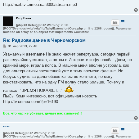
http://mail.tv.crimea.ua:8000/stream.mp3
ИгорЕвич
[phpBB Debug] PHP Warning
: in file
[ROOT]/vendor/twig/twig/lib/Twig/Extension/Core.php
on line
1266
:
count(): Parameter
must be an array or an object that implements Countable
Re: Радиовещание в Черноморском
С
31 мар 2013, 22:48
о
о
Уважаемый
username
Не знаю насчет репертуара, сегодня первый
б
раз случайно услышал, а потом в Интернете инфу нашёл. Днем, по
щ
е
крайней мере, играла попса. В машине меня вполне устроила, как
н
для альтернативы заезженной уже к тому времени флешке. Не
и
е
берусь судить за дальнейшее качество контнета, но могу
констатировать, что на одну FM волну стало больше. Почему и
написал "ВРЕМЯ ПОКАЖЕТ..."
ПыСы Кому интересно, вот официальная новость
http://tv.crimea.com/?p=16190
Все, что нас не убивает, делает нас сильнее!!!
стас
[phpBB Debug] PHP Warning
: in file
[ROOT]/vendor/twig/twig/lib/Twig/Extension/Core.php
on line
1266
:
count(): Parameter