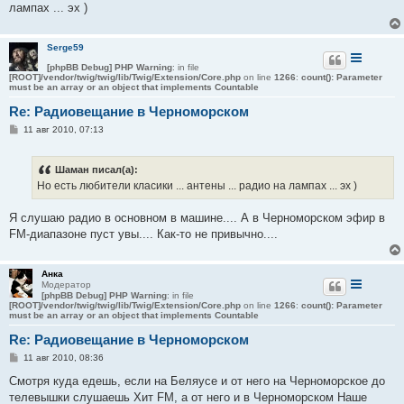
лампах ... эх )
и
е
Serge59
[phpBB Debug] PHP Warning
: in file
[ROOT]/vendor/twig/twig/lib/Twig/Extension/Core.php
on line
1266
:
count(): Parameter
must be an array or an object that implements Countable
Re: Радиовещание в Черноморском
С
11 авг 2010, 07:13
о
о
б
Шаман писал(а):
щ
е
Но есть любители класики ... антены ... радио на лампах ... эх )
н
и
е
Я слушаю радио в основном в машине.... А в Черноморском эфир в
FM-диапазоне пуст увы.... Как-то не привычно....
Анка
Модератор
[phpBB Debug] PHP Warning
: in file
[ROOT]/vendor/twig/twig/lib/Twig/Extension/Core.php
on line
1266
:
count(): Parameter
must be an array or an object that implements Countable
Re: Радиовещание в Черноморском
С
11 авг 2010, 08:36
о
о
Смотря куда едешь, если на Беляусе и от него на Черноморское до
б
телевышки слушаешь Хит FM, а от него и в Черноморском Наше
щ