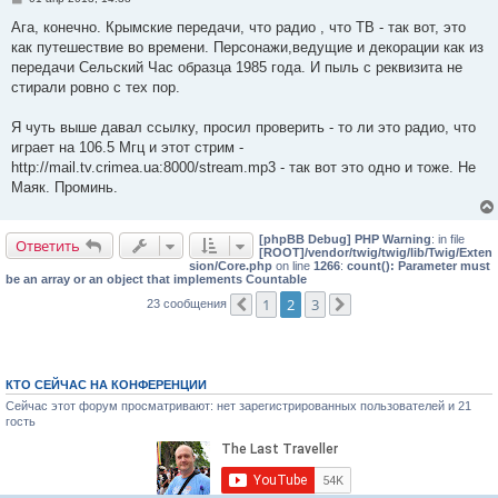
о
о
Ага, конечно. Крымские передачи, что радио , что ТВ - так вот, это
б
как путешествие во времени. Персонажи,ведущие и декорации как из
щ
е
передачи Сельский Час образца 1985 года. И пыль с реквизита не
н
стирали ровно с тех пор.
и
е
Я чуть выше давал ссылку, просил проверить - то ли это радио, что
играет на 106.5 Мгц и этот стрим -
http://mail.tv.crimea.ua:8000/stream.mp3 - так вот это одно и тоже. Не
Маяк. Проминь.
[phpBB Debug] PHP Warning
: in file
Ответить
[ROOT]/vendor/twig/twig/lib/Twig/Exten
sion/Core.php
on line
1266
:
count(): Parameter must
be an array or an object that implements Countable
1
2
3
23 сообщения
Пред.
След.
КТО СЕЙЧАС НА КОНФЕРЕНЦИИ
Сейчас этот форум просматривают: нет зарегистрированных пользователей и 21
гость