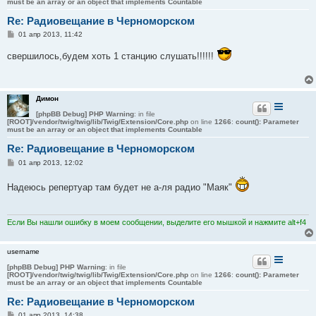
must be an array or an object that implements Countable
Re: Радиовещание в Черноморском
С
01 апр 2013, 11:42
о
о
свершилось,будем хоть 1 станцию слушать!!!!!!
б
щ
е
н
и
Димон
е
[phpBB Debug] PHP Warning
: in file
[ROOT]/vendor/twig/twig/lib/Twig/Extension/Core.php
on line
1266
:
count(): Parameter
must be an array or an object that implements Countable
Re: Радиовещание в Черноморском
С
01 апр 2013, 12:02
о
о
Надеюсь репертуар там будет не а-ля радио "Маяк"
б
щ
е
н
и
Если Вы нашли ошибку в моем сообщении, выделите его мышкой и нажмите alt+f4
е
username
[phpBB Debug] PHP Warning
: in file
[ROOT]/vendor/twig/twig/lib/Twig/Extension/Core.php
on line
1266
:
count(): Parameter
must be an array or an object that implements Countable
Re: Радиовещание в Черноморском
С
01 апр 2013, 14:38