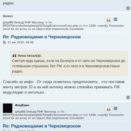
е
радио.
н
и
е
Шаман
[phpBB Debug] PHP Warning
: in file
[ROOT]/vendor/twig/twig/lib/Twig/Extension/Core.php
on line
1266
:
count(): Parameter
must be an array or an object that implements Countable
Re: Радиовещание в Черноморском
С
11 авг 2010, 09:48
о
о
б
Анка писал(а):
щ
е
Смотря куда едешь, если на Беляусе и от него на Черноморское до
н
телевышки слушаешь Хит FM, а от него и в Черноморском Наше
и
е
радио.
Спасибо за инфо . От сюда осмелюсь предположить , что поставив
мачту метров 10 а на ней антенку можно спокойно принимать FM
модуляцию и нетолько .
ИгорЕвич
[phpBB Debug] PHP Warning
: in file
[ROOT]/vendor/twig/twig/lib/Twig/Extension/Core.php
on line
1266
:
count(): Parameter
must be an array or an object that implements Countable
Re: Радиовещание в Черноморском