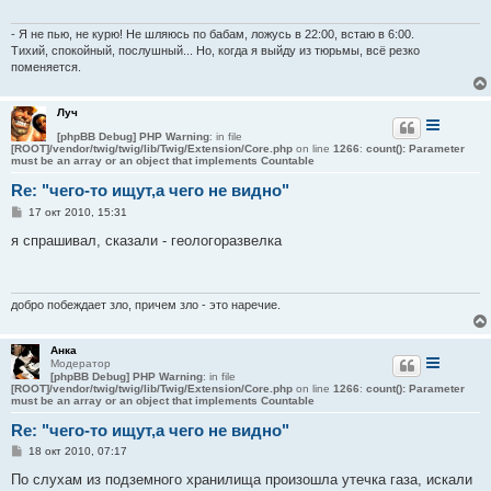
е
н
и
- Я не пью, не курю! Не шляюсь по бабам, ложусь в 22:00, встаю в 6:00.
е
Тихий, спокойный, послушный... Но, когда я выйду из тюрьмы, всё резко
поменяется.
Луч
[phpBB Debug] PHP Warning
: in file
[ROOT]/vendor/twig/twig/lib/Twig/Extension/Core.php
on line
1266
:
count(): Parameter
must be an array or an object that implements Countable
Re: "чего-то ищут,а чего не видно"
С
17 окт 2010, 15:31
о
о
я спрашивал, сказали - геологоразвелка
б
щ
е
н
и
добро побеждает зло, причем зло - это наречие.
е
Анка
Модератор
[phpBB Debug] PHP Warning
: in file
[ROOT]/vendor/twig/twig/lib/Twig/Extension/Core.php
on line
1266
:
count(): Parameter
must be an array or an object that implements Countable
Re: "чего-то ищут,а чего не видно"
С
18 окт 2010, 07:17
о
о
По слухам из подземного хранилища произошла утечка газа, искали
б