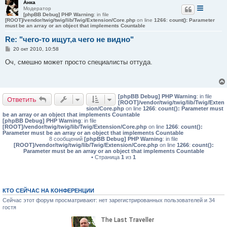
Анка
е
Модератор
[phpBB Debug] PHP Warning
: in file
[ROOT]/vendor/twig/twig/lib/Twig/Extension/Core.php
on line
1266
:
count(): Parameter
must be an array or an object that implements Countable
Re: "чего-то ищут,а чего не видно"
С
20 окт 2010, 10:58
о
о
Оч, смешно может просто специалисты оттуда.
б
щ
е
н
и
[phpBB Debug] PHP Warning
: in file
е
Ответить
[ROOT]/vendor/twig/twig/lib/Twig/Exten
sion/Core.php
on line
1266
:
count(): Parameter must
be an array or an object that implements Countable
[phpBB Debug] PHP Warning
: in file
[ROOT]/vendor/twig/twig/lib/Twig/Extension/Core.php
on line
1266
:
count():
Parameter must be an array or an object that implements Countable
8 сообщений
[phpBB Debug] PHP Warning
: in file
[ROOT]/vendor/twig/twig/lib/Twig/Extension/Core.php
on line
1266
:
count():
Parameter must be an array or an object that implements Countable
• Страница
1
из
1
КТО СЕЙЧАС НА КОНФЕРЕНЦИИ
Сейчас этот форум просматривают: нет зарегистрированных пользователей и 34
гостя