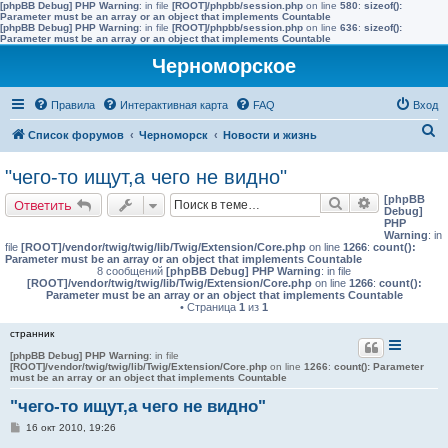
[phpBB Debug] PHP Warning
: in file
[ROOT]/phpbb/session.php
on line
580
:
sizeof():
Parameter must be an array or an object that implements Countable
[phpBB Debug] PHP Warning
: in file
[ROOT]/phpbb/session.php
on line
636
:
sizeof():
Parameter must be an array or an object that implements Countable
Черноморское
Правила
Интерактивная карта
FAQ
Вход
П
Список форумов
Черноморск
Новости и жизнь
о
"чего-то ищут,а чего не видно"
и
[phpBB
Поиск
Расширенн
Ответить
с
Debug]
PHP
к
Warning
: in
file
[ROOT]/vendor/twig/twig/lib/Twig/Extension/Core.php
on line
1266
:
count():
Parameter must be an array or an object that implements Countable
8 сообщений
[phpBB Debug] PHP Warning
: in file
[ROOT]/vendor/twig/twig/lib/Twig/Extension/Core.php
on line
1266
:
count():
Parameter must be an array or an object that implements Countable
• Страница
1
из
1
странник
[phpBB Debug] PHP Warning
: in file
[ROOT]/vendor/twig/twig/lib/Twig/Extension/Core.php
on line
1266
:
count(): Parameter
must be an array or an object that implements Countable
"чего-то ищут,а чего не видно"
С
16 окт 2010, 19:26
о