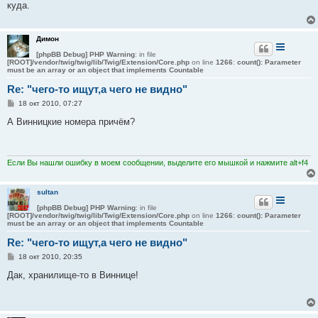
куда.
щ
е
н
и
Димон
е
[phpBB Debug] PHP Warning
: in file
[ROOT]/vendor/twig/twig/lib/Twig/Extension/Core.php
on line
1266
:
count(): Parameter
must be an array or an object that implements Countable
Re: "чего-то ищут,а чего не видно"
С
18 окт 2010, 07:27
о
о
А Винницкие номера причём?
б
щ
е
н
и
Если Вы нашли ошибку в моем сообщении, выделите его мышкой и нажмите alt+f4
е
sultan
[phpBB Debug] PHP Warning
: in file
[ROOT]/vendor/twig/twig/lib/Twig/Extension/Core.php
on line
1266
:
count(): Parameter
must be an array or an object that implements Countable
Re: "чего-то ищут,а чего не видно"
С
18 окт 2010, 20:35
о
о
Дак, хранилище-то в Виннице!
б
щ
е
н
и