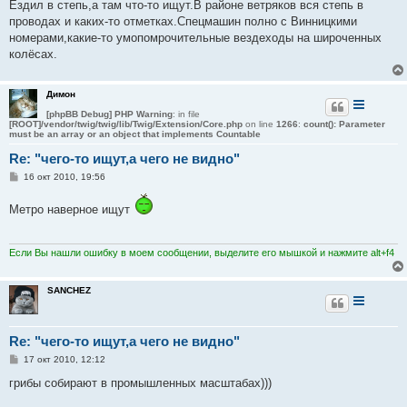
о
Ездил в степь,а там что-то ищут.В районе ветряков вся степь в
б
проводах и каких-то отметках.Спецмашин полно с Винницкими
щ
е
номерами,какие-то умопомрочительные вездеходы на широченных
н
колёсах.
и
е
Димон
[phpBB Debug] PHP Warning
: in file
[ROOT]/vendor/twig/twig/lib/Twig/Extension/Core.php
on line
1266
:
count(): Parameter
must be an array or an object that implements Countable
Re: "чего-то ищут,а чего не видно"
С
16 окт 2010, 19:56
о
о
Метро наверное ищут
б
щ
е
н
и
Если Вы нашли ошибку в моем сообщении, выделите его мышкой и нажмите alt+f4
е
SANCHEZ
Re: "чего-то ищут,а чего не видно"
С
17 окт 2010, 12:12
о
о
грибы собирают в промышленных масштабах)))
б
щ