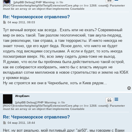
[phpBB Debug] PHP Warning
: in file
[ROOT]/vendor/twig/twig/lib/Twig/Extension/Core.php
on line
1266
:
count(): Parameter
must be an array or an object that implements Countable
Re: Черноморское отравлено?
С
04 мар 2011, 08:03
о
о
Тут вечный вопрос как всегда . Ехать или не ехать? Современный
б
мир он весь такой. Там разлом геологический, там акула-людоед,
щ
е
там революции, там отрава, а там террористы. И никто никогда не
н
знает точно, где его ждет беда. Ясное дело, что никто не будет
и
е
ходить под висящими сосульками. А если и будет, то хоть иногда
посматривая вверх. Но, всю зиму сидеть дома-тоже не выход.
Я думаю, что если бы проблема была действительно такой острой,
как ее собираются изобразить, никто бы с власть имущих не
вкладывал сотни миллионов в новое строительство и землю на ЮБК
у кромки воды.
Ну не строятся же они в Чернобыле, хоть и Киев рядом...
ИгорЕвич
[phpBB Debug] PHP Warning
: in file
[ROOT]/vendor/twig/twig/lib/Twig/Extension/Core.php
on line
1266
:
count(): Parameter
must be an array or an object that implements Countable
Re: Черноморское отравлено?
С
04 мар 2011, 18:44
о
о
Нет, ну вот реально, мой пугливый друг "air50", мы говорим с Вами