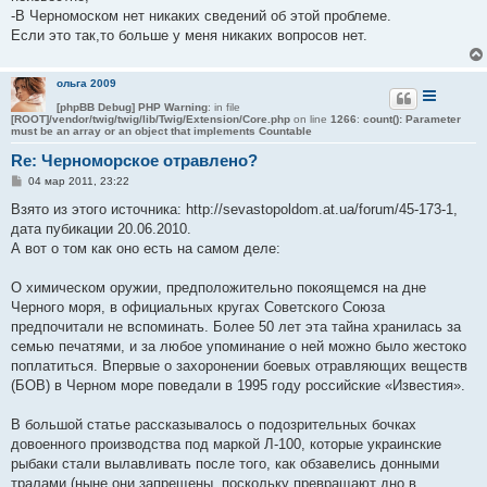
-В Черномоском нет никаких сведений об этой проблеме.
Если это так,то больше у меня никаких вопросов нет.
ольга 2009
[phpBB Debug] PHP Warning
: in file
[ROOT]/vendor/twig/twig/lib/Twig/Extension/Core.php
on line
1266
:
count(): Parameter
must be an array or an object that implements Countable
Re: Черноморское отравлено?
С
04 мар 2011, 23:22
о
о
Взято из этого источника: http://sevastopoldom.at.ua/forum/45-173-1,
б
дата пубикации 20.06.2010.
щ
е
А вот о том как оно есть на самом деле:
н
и
е
О химическом оружии, предположительно покоящемся на дне
Черного моря, в официальных кругах Советского Союза
предпочитали не вспоминать. Более 50 лет эта тайна хранилась за
семью печатями, и за любое упоминание о ней можно было жестоко
поплатиться. Впервые о захоронении боевых отравляющих веществ
(БОВ) в Черном море поведали в 1995 году российские «Известия».
В большой статье рассказывалось о подозрительных бочках
довоенного производства под маркой Л-100, которые украинские
рыбаки стали вылавливать после того, как обзавелись донными
тралами (ныне они запрещены, поскольку превращают дно в