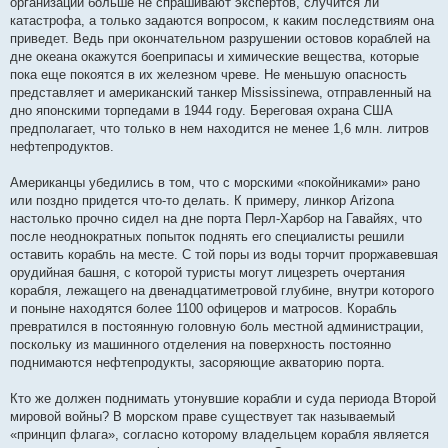
организации больше не спрашивают экспертов, случится ли
катастрофа, а только задаются вопросом, к каким последствиям она
приведет. Ведь при окончательном разрушении остовов кораблей на
дне океана окажутся боеприпасы и химические вещества, которые
пока еще покоятся в их железном чреве. Не меньшую опасность
представляет и американский танкер Mississinewa, отправленный на
дно японскими торпедами в 1944 году. Береговая охрана США
предполагает, что только в нем находится не менее 1,6 млн. литров
нефтепродуктов.
Американцы убедились в том, что с морскими «покойниками» рано
или поздно придется что-то делать. К примеру, линкор Arizona
настолько прочно сидел на дне порта Перл-Харбор на Гавайях, что
после неоднократных попыток поднять его специалисты решили
оставить корабль на месте. С той поры из воды торчит проржавевшая
орудийная башня, с которой туристы могут лицезреть очертания
корабля, лежащего на двенадцатиметровой глубине, внутри которого
и поныне находятся более 1100 офицеров и матросов. Корабль
превратился в постоянную головную боль местной администрации,
поскольку из машинного отделения на поверхность постоянно
поднимаются нефтепродукты, засоряющие акваторию порта.
Кто же должен поднимать утонувшие корабли и суда периода Второй
мировой войны? В морском праве существует так называемый
«принцип флага», согласно которому владельцем корабля является