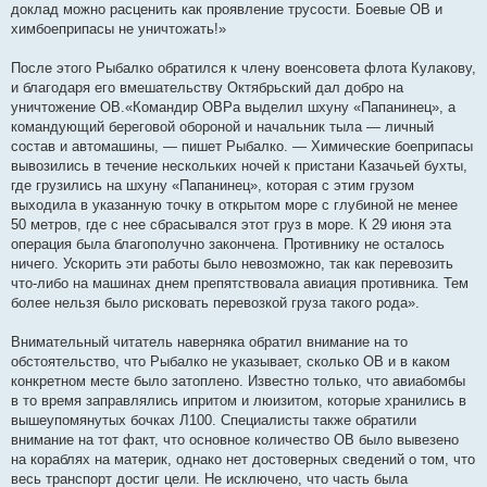
доклад можно расценить как проявление трусости. Боевые ОВ и
химбоеприпасы не уничтожать!»
После этого Рыбалко обратился к члену военсовета флота Кулакову,
и благодаря его вмешательству Октябрьский дал добро на
уничтожение ОВ.«Командир ОВРа выделил шхуну «Папанинец», а
командующий береговой обороной и начальник тыла — личный
состав и автомашины, — пишет Рыбалко. — Химические боеприпасы
вывозились в течение нескольких ночей к пристани Казачьей бухты,
где грузились на шхуну «Папанинец», которая с этим грузом
выходила в указанную точку в открытом море с глубиной не менее
50 метров, где с нее сбрасывался этот груз в море. К 29 июня эта
операция была благополучно закончена. Противнику не осталось
ничего. Ускорить эти работы было невозможно, так как перевозить
что-либо на машинах днем препятствовала авиация противника. Тем
более нельзя было рисковать перевозкой груза такого рода».
Внимательный читатель наверняка обратил внимание на то
обстоятельство, что Рыбалко не указывает, сколько ОВ и в каком
конкретном месте было затоплено. Известно только, что авиабомбы
в то время заправлялись ипритом и люизитом, которые хранились в
вышеупомянутых бочках Л100. Специалисты также обратили
внимание на тот факт, что основное количество ОВ было вывезено
на кораблях на материк, однако нет достоверных сведений о том, что
весь транспорт достиг цели. Не исключено, что часть была