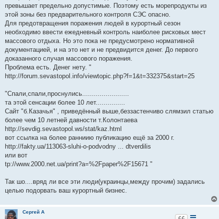
превышает предельно допустимые. Поэтому есть морепродукты из
этой зоны без предварительного контроля СЭС опасно.
Для предотвращения поражения людей в курортный сезон
необходимо ввести ежедневный контроль наиболее рисковых мест
массового отдыха. Но это пока не предусмотрено нормативной
документацией, и на это нет и не предвидится денег. До первого
доказанного случая массового поражения.
Проблема есть. Денег нету. "
http://forum.sevastopol.info/viewtopic.php?f=1&t=332375&start=25
"Спали,спали,проснулись........................
та этой сенсации более 10 лет...............
Сайт "б.Казачья" , приведённый выше,беззастенчиво слямзил статью
более чем 10 летней давности т.Колонтаева
http://sevdig.sevastopol.ws/stat/kaz.html
вот ссылка на более ранниию публикацию ещё за 2000 г.
http://fakty.ua/113063-sluhi-o-podvodny ... dtverdilis
или вот
tp://www.2000.net.ua/print?a=%2Fpaper%2F15671 "
Так шо....вряд ли все эти люди(украинцы,между прочим) задались
целью подорвать ваш курортный бизнес.
Сергей А