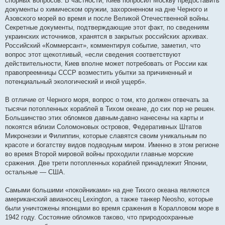
спорных вопросов. В частности, Киев попросил Москву предоставить
документы о химическом оружии, захороненном на дне Черного и
Азовского морей во время и после Великой Отечественной войны.
Секретные документы, подтверждающие этот факт, по сведениям
украинских источников, хранятся в закрытых российских архивах.
Российский «Коммерсант», комментируя событие, заметил, что
вопрос этот щекотливый, «если сведения соответствуют
действительности, Киев вполне может потребовать от России как
правопреемницы СССР возместить убытки за причиненный и
потенциальный экологический и иной ущерб».
В отличие от Черного моря, вопрос о том, кто должен отвечать за
тысячи потопленных кораблей в Тихом океане, до сих пор не решен.
Большинство этих обломков давным-давно нанесены на карты и
покоятся вблизи Соломоновых островов, Федеративных Штатов
Микронезии и Филиппин, которые славятся своим уникальным по
красоте и богатству видов подводным миром. Именно в этом регионе
во время Второй мировой войны проходили главные морские
сражения. Две трети потопленных кораблей принадлежит Японии,
остальные — США.
Самыми большими «покойниками» на дне Тихого океана являются
американский авианосец Lexington, а также танкер Neosho, которые
были уничтожены японцами во время сражения в Коралловом море в
1942 году. Состояние обломков таково, что природоохранные