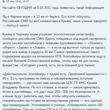
С
05 мар 2011, 10:27
о
о
На сайте СЕГОДНЯ.ua 5.03.2011 года появилась такая информация
б
щ
е
Яд в Черном море – в 12 км от берега. Его хотят облучить
н
Российские СМИ пугают химикатами в Крыму, наши ученые заверяют
и
е
— бояться нечего
Крыму и Черному морю угрожает экологическая катастрофа,
сообщили российские СМИ. Вдоль побережья под водой захоронено
около тысячи контейнеров с боевыми ядохимикатами — «Люизит»,
«Иприт», «Зарин» и «Зоман», — и если яд вытечет только из одного,
умрет все живое в радиусе 40 км. Сюжет приблизительно такого
содержания вышел на телеканале НТВ. Контейнеры затопили еще в
начале Великой Отечественной войны, чтобы яды не достались
фашистам. «Сегодня» узнала, есть ли основания для паники.
«Действительно, контейнеры с ядами есть. Проблемой занимаются с
90-х. Есть программа по поиску и обезвреживанию остатков
химоружия», — рассказал нам начальник ЦОС ГУ МЧС Крыма
Владимир Иванов. По его словам, в планах — законсервировать
бочки в контейнеры, это даст еще 200—300 лет безопасности. А
ученые будут работать над тем, чтобы облучить химикаты
специальными частотами на молекулярном уровне — это сделает
яды безвредными. Успокаивают и ученые. «Обнаружено около 200
контейнеров. Они на глубине 150 м в 12 км от берега и занесены