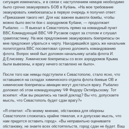
ситуация изменилась, и в связи с наступлением немцев необходимо
было срочно эвакуировать БОВ в Кубань. «На мое требование
эвакуировать химбоезапасы в первую очередь я получил ответ:
«Приказания такого нет. Для нас важнее вывезти бомбы, чтобы
можно было вести бои с аэродромов Кубани, — продолжает
Рыбалко. — Я выехал в Севастополь прямо на командный пункт
ВВС.Командующий ВВС ЧФ Русаков сидел за столом и слушал
грампластинку. На мое предложение эвакуировать боеприпасы он
мне предложил убраться к черту. Находившийся здесь же начальник
политотдела ВВС посоветовал срочно доложить командованию
флота. Вопрос мной был доложен начальнику штаба флота И.
Д.Елисееву. Химические боеприпасы со всех аэродромов Крыма
были вывезены, и врагу ничего оставлено не было».
После того как немцы подступили к Севастополю, стало ясно, что
оставшиеся на складах химического отдела флота боевые ОВ и
химические боеприпасы авиации могут достаться врагу. Рыбалко
доложил об этом командующему ЧФ Федору Октябрьскому. Тот
вскипел: «Как вы решились на такой доклад? Вы что, допускаете
мысль, что Севастополь будет сдан врагу?»
«Я ответил: «По моему мнению, обстановка для обороны
Севастополя сложилась крайне тяжелая, и я допускаю мысль, что
нам придется оставить город». «Вы неправильно оцениваете
обстановку, не знаете всех обстоятельств, город сдан не будет. Ваш