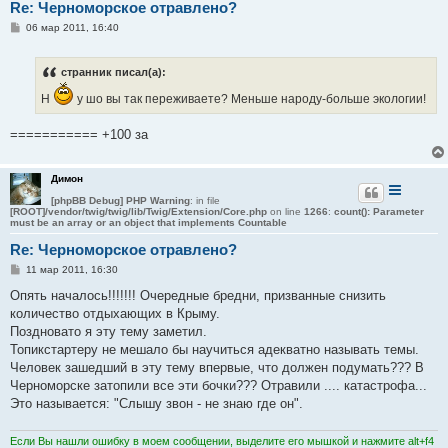
Re: Черноморское отравлено?
С
06 мар 2011, 16:40
о
о
б
странник писал(а):
щ
е
Н
у шо вы так переживаете? Меньше народу-больше экологии!
н
и
е
=========== +100 за
Димон
[phpBB Debug] PHP Warning
: in file
[ROOT]/vendor/twig/twig/lib/Twig/Extension/Core.php
on line
1266
:
count(): Parameter
must be an array or an object that implements Countable
Re: Черноморское отравлено?
С
11 мар 2011, 16:30
о
о
Опять началось!!!!!!! Очередные бредни, призванные снизить
б
количество отдыхающих в Крыму.
щ
е
Поздновато я эту тему заметил.
н
Топикстартеру не мешало бы научиться адекватно называть темы.
и
е
Человек зашедший в эту тему впервые, что должен подумать??? В
Черноморске затопили все эти бочки??? Отравили .... катастрофа...
Это называется: "Слышу звон - не знаю где он".
Если Вы нашли ошибку в моем сообщении, выделите его мышкой и нажмите alt+f4