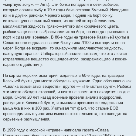
«мертвую зону». — Авт.). Эти бочки попадали в сети рыбаков,
которые ловили рыбу в 70-е годы близ острова Змеиный. Находили
их и в других районах Черного моря. Подняв на борт бочку,
источающую неприятный запах, из щелей которой сочилась
маслянистая жидкость грязно-желтого или коричневого цвета,
рыбаки чаще всего выбрасывали их за борт, но иногда привозили в
порт и сдавали военным. В 80-е годы на траверзе Казачьей бухты в
Севастополе водолазы нашли бочку типа Л100 и вытащили ее на
берег. Когда ее вскрыли, то обнаружили маслянистую жидкость,
пахнущую геранью. Лабораторный анализ показал, что это люизит
(отравляющее вещество общеядовитого, раздражающего и кожно-
нарывного действия).
На картах морских акваторий, изданных в 60-е годы, на траверзе
Казачьей бухты два места обведены кружками. Одно обозначено как
«Свалка взрывчатых веществ», другое — «Нечистый грунт». Рыбаки
эти места обходят стороной, и никто не знает, что находится на дне
моря. Около 20 лет назад военные провели анализ водорослей,
растущих в Казачьей бухте, и выявили превышение содержания
мышьяка в них в 100 раз. Учитывая тот факт, что старые БОВ
производились с участием именно этого элемента, это наводит на
серьезные размышления.
В 1999 году о морской «отраве» написала газета «Слава
Севастополя». Речь в статье шла о том, что 13 июня 1942 года у