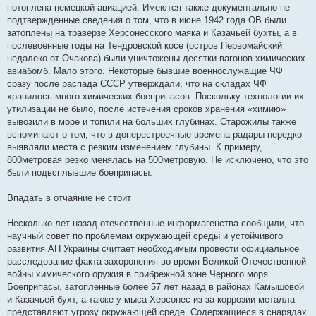
потоплена немецкой авиацией. Имеются также документально не
подтвержденные сведения о том, что в июне 1942 года ОВ были
затоплены на траверзе Херсонесского маяка и Казачьей бухты, а в
послевоенные годы на Тендровской косе (остров Первомайский
недалеко от Очакова) были уничтожены десятки вагонов химических
авиабомб. Мало этого. Некоторые бывшие военнослужащие ЧФ
сразу после распада СССР утверждали, что на складах ЧФ
хранилось много химических боеприпасов. Поскольку технологии их
утилизации не было, после истечения сроков хранения «химию»
вывозили в море и топили на больших глубинах. Старожилы также
вспоминают о том, что в доперестроечные времена радары нередко
выявляли места с резким изменением глубины. К примеру,
800метровая резко менялась на 500метровую. Не исключено, что это
были подвсплывшие боеприпасы.
Впадать в отчаяние не стоит
Несколько лет назад отечественные информагенства сообщили, что
научный совет по проблемам окружающей среды и устойчивого
развития АН Украины считает необходимым провести официальное
расследование факта захоронения во время Великой Отечественной
войны химического оружия в прибрежной зоне Черного моря.
Боеприпасы, затопленные более 57 лет назад в районах Камышовой
и Казачьей бухт, а также у мыса Херсонес из-за коррозии металла
представляют угрозу окружающей среде. Содержащиеся в снарядах