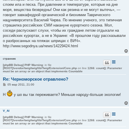
слоем ила и песка. При давлении и температуре, которые на дне
моря, вещества безвредны! Они как резина и не могут вытечь», —
говорит завкафедрой органической и биохимии Таврического
нацуниверситета Василий Чирва. По мнению ученого, это типичная
страшилка российских СМИ накануне курортного сезона. Мол,
соседи распускают слухи, чтобы их граждане летом отдыхали на
российских курортах, а не в Украине: «В прошлом году рассказывали
о разбросанных на пляжах шприцах с ВИЧ».
http://www.segodnya.ua/news/14229424.html
странник
[phpBB Debug] PHP Warning
: in file
[ROOT]/vendor/twig/twig/lib/Twig/Extension/Core.php
on line
1266
:
count(): Parameter
must be an array or an object that implements Countable
Re: Черноморское отравлено?
С
05 мар 2011, 21:00
о
о
Н
у шо вы так переживаете? Меньше народу-больше экологии!
б
щ
е
н
и
V_Al
е
[phpBB Debug] PHP Warning
: in file
[ROOT]/vendor/twig/twig/lib/Twig/Extension/Core.php
on line
1266
:
count(): Parameter
must be an array or an object that implements Countable