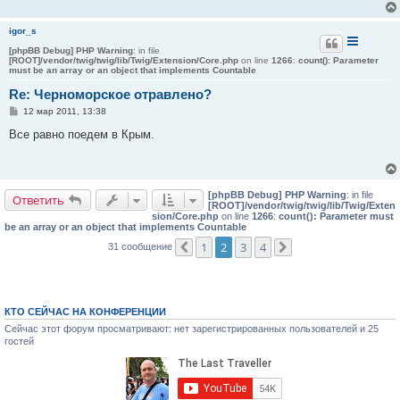
igor_s
[phpBB Debug] PHP Warning
: in file
[ROOT]/vendor/twig/twig/lib/Twig/Extension/Core.php
on line
1266
:
count(): Parameter
must be an array or an object that implements Countable
Re: Черноморское отравлено?
С
12 мар 2011, 13:38
о
о
Все равно поедем в Крым.
б
щ
е
н
и
[phpBB Debug] PHP Warning
: in file
е
Ответить
[ROOT]/vendor/twig/twig/lib/Twig/Exten
sion/Core.php
on line
1266
:
count(): Parameter must
be an array or an object that implements Countable
1
2
3
4
31 сообщение
Пред.
След.
КТО СЕЙЧАС НА КОНФЕРЕНЦИИ
Сейчас этот форум просматривают: нет зарегистрированных пользователей и 25
гостей