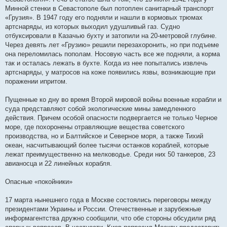
Минной стенки в Севастополе был потоплен санитарный транспорт
«Грузия». В 1947 году его подняли и нашли в кормовых трюмах
артснаряды, из которых выходил удушливый газ. Судно
отбуксировали в Казачью бухту и затопили на 20-метровой глубине.
Через девять лет «Грузию» решили перезахоронить, но при подъеме
она переломилась пополам. Носовую часть все же подняли, а корма
так и осталась лежать в бухте. Когда из нее попытались извлечь
артснаряды, у матросов на коже появились язвы, возникающие при
поражении ипритом.
Пущенные ко дну во время Второй мировой войны военные корабли и
суда представляют собой экологические мины замедленного
действия. Причем особой опасности подвергается не только Черное
море, где похоронены отравляющие вещества советского
производства, но и Балтийское и Северное моря, а также Тихий
океан, насчитывающий более тысячи останков кораблей, которые
лежат преимущественно на мелководье. Среди них 50 танкеров, 23
авианосца и 22 линейных корабля.
Опасные «покойники»
17 марта нынешнего года в Москве состоялись переговоры между
президентами Украины и России. Отечественные и зарубежные
информагентства дружно сообщили, что обе стороны обсудили ряд