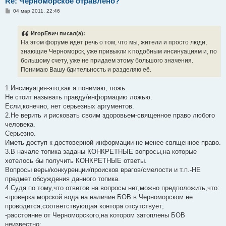
Re: Черноморское отравлено?
С
04 мар 2011, 22:46
о
о
б
ИгорЕвич писал(а):
щ
е
На этом форуме идет речь о том, что мы, жители и просто люди,
н
знающие Черноморск, уже привыкли к подобным инсинуациям и, по
и
е
большому счету, уже не придаем этому большого значения.
Понимаю Вашу бдительность и разделяю её.
1.Инсинуация-это,как я понимаю, ложь.
Не стоит называть правду/информацию ложью.
Если,конечно, нет серьезных аргументов.
2.Не верить и рисковать своим здоровьем-священное право любого
человека.
Серьезно.
Иметь доступ к достоверной информации-не менее священное право.
3.В начале топика заданы КОНКРЕТНЫЕ вопросы,на которые
хотелось бы получить КОНКРЕТНЫЕ ответы.
Вопросы веры/конкуренции/происков врагов/смелости и т.п.-НЕ
предмет обсуждения данного топика.
4.Судя по тому,что ответов на вопросы нет,можно предположить,что:
-проверка морской вода на наличие БОВ в Черноморском не
проводится,соответствующая контора отсутствует;
-расстояние от Черноморского,на котором затоплены БОВ
неизвестно;