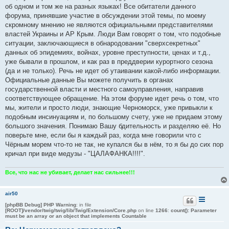
б
об одном и том же на разных языках! Все обитатели данного
щ
е
форума, принявшие участие в обсуждении этой темы, по моему
н
скромному мнению не являются официальными представителями
и
е
властей Украины и АР Крым. Люди Вам говорят о том, что подобные
ситуации, заключающиеся в обнародовании "сверхсекретных"
данных об эпидемиях, войнах, уровне преступности, ценах и т.д.,
уже бывали в прошлом, и как раз в преддверии курортного сезона
(да и не только). Речь не идет об утаивании какой-либо информации.
Официальные данные Вы можете получить в органах
государственной власти и местного самоуправления, направив
соответствующее обращение. На этом форуме идет речь о том, что
мы, жители и просто люди, знающие Черноморск, уже привыкли к
подобным инсинуациям и, по большому счету, уже не придаем этому
большого значения. Понимаю Вашу бдительность и разделяю её. Но
поверьте мне, если бы я каждый раз, когда мне говорили что с
Чёрным морем что-то не так, не купался бы в нём, то я бы до сих пор
кричал при виде медузы - "ЦАЛАФАНКА!!!!".
Все, что нас не убивает, делает нас сильнее!!!
air50
[phpBB Debug] PHP Warning
: in file
[ROOT]/vendor/twig/twig/lib/Twig/Extension/Core.php
on line
1266
:
count(): Parameter
must be an array or an object that implements Countable