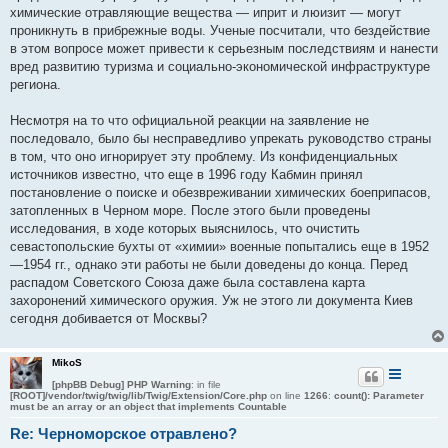
химические отравляющие вещества — иприт и люизит — могут
проникнуть в прибрежные воды. Ученые посчитали, что бездействие
в этом вопросе может привести к серьезным последствиям и нанести
вред развитию туризма и социально-экономической инфраструктуре
региона.
Несмотря на то что официальной реакции на заявление не
последовало, было бы несправедливо упрекать руководство страны
в том, что оно игнорирует эту проблему. Из конфиденциальных
источников известно, что еще в 1996 году Кабмин принял
постановление о поиске и обезвреживании химических боеприпасов,
затопленных в Черном море. После этого были проведены
исследования, в ходе которых выяснилось, что очистить
севастопольские бухты от «химии» военные попытались еще в 1952
—1954 гг., однако эти работы не были доведены до конца. Перед
распадом Советского Союза даже была составлена карта
захоронений химического оружия. Уж не этого ли документа Киев
сегодня добивается от Москвы?
MikoS
[phpBB Debug] PHP Warning
: in file
[ROOT]/vendor/twig/twig/lib/Twig/Extension/Core.php
on line
1266
:
count(): Parameter
must be an array or an object that implements Countable
Re: Черноморское отравлено?