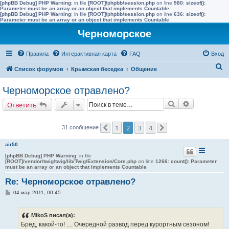
[phpBB Debug] PHP Warning
: in file
[ROOT]/phpbb/session.php
on line
580
:
sizeof():
Parameter must be an array or an object that implements Countable
[phpBB Debug] PHP Warning
: in file
[ROOT]/phpbb/session.php
on line
636
:
sizeof():
Parameter must be an array or an object that implements Countable
Черноморское
Правила
Интерактивная карта
FAQ
Вход
П
Список форумов
Крымская беседка
Общение
о
Черноморское отравлено?
и
Поиск
Расширенн
Ответить
с
к
1
2
3
4
31 сообщение
Пред.
След.
air50
[phpBB Debug] PHP Warning
: in file
[ROOT]/vendor/twig/twig/lib/Twig/Extension/Core.php
on line
1266
:
count(): Parameter
must be an array or an object that implements Countable
Re: Черноморское отравлено?
С
04 мар 2011, 00:45
о
о
б
MikoS писал(а):
щ
е
Бред, какой-то! .... Очередной развод перед курортным сезоном!
н