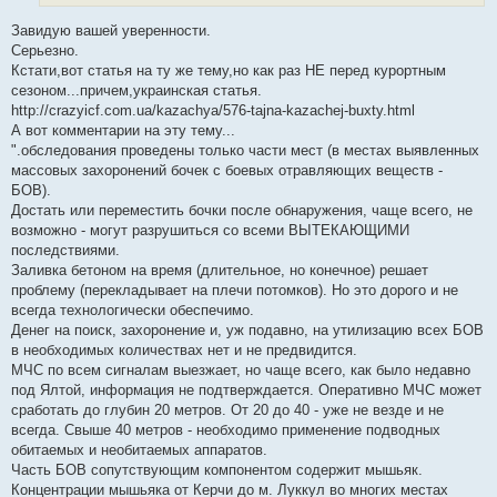
и
е
Завидую вашей уверенности.
Серьезно.
Кстати,вот статья на ту же тему,но как раз НЕ перед курортным
сезоном...причем,украинская статья.
http://crazyicf.com.ua/kazachya/576-tajna-kazachej-buxty.html
А вот комментарии на эту тему...
".обследования проведены только части мест (в местах выявленных
массовых захоронений бочек с боевых отравляющих веществ -
БОВ).
Достать или переместить бочки после обнаружения, чаще всего, не
возможно - могут разрушиться со всеми ВЫТЕКАЮЩИМИ
последствиями.
Заливка бетоном на время (длительное, но конечное) решает
проблему (перекладывает на плечи потомков). Но это дорого и не
всегда технологически обеспечимо.
Денег на поиск, захоронение и, уж подавно, на утилизацию всех БОВ
в необходимых количествах нет и не предвидится.
МЧС по всем сигналам выезжает, но чаще всего, как было недавно
под Ялтой, информация не подтверждается. Оперативно МЧС может
сработать до глубин 20 метров. От 20 до 40 - уже не везде и не
всегда. Свыше 40 метров - необходимо применение подводных
обитаемых и необитаемых аппаратов.
Часть БОВ сопутствующим компонентом содержит мышьяк.
Концентрации мышьяка от Керчи до м. Луккул во многих местах