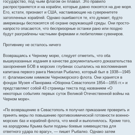
государство, под чьим флагом он плавал. Это правило
распространяется и на корабли, которые давно покоятся на дне моря.
Его, кстати, признают и США, настаивающие на суверенитете
затопленных кораблей. Однако ошибаются те, кто думает, будто
американцы беспокоятся об охране окружающей среды. Они просто-
напросто опасаются, что беспризорные останки рано или поздно
будут разграблены частными фирмами и любителями сувениров.
Противнику не осталось ничего
Возвращаясь к Черному морю, следует отметить, что оба
вышеуказанных издания в качестве документального доказательства
захоронения БОВ в морских глубинах ссылались на воспоминания
капитана первого ранга Николая Рыбалко, который был в 1938—1945
гг. флагманским химиком Черноморского флота. Они хранятся в
фондах Музея «Панорама «Оборона Севастополя 1854—1855 гг.» и
представляют собой 43 страницы текста под названием «О
некоторых событиях первых суток Великой Отечественной войны на
Черном море».
«По возвращению в Севастополь я получил приказание проверить и
принять меры по повышению противохимической готовности военно-
морских баз и кораблей флота, что мной и выполнялось. Кроме того,
на аэродромы Крыма были поданы боевые химвещества для
ответного удара по врагу», — пишет Рыбалко. Однако затем