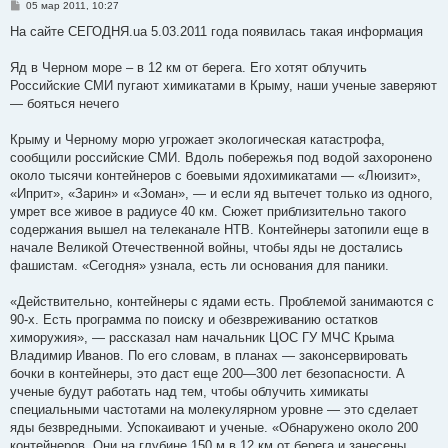
С
05 мар 2011, 10:27
о
о
На сайте СЕГОДНЯ.ua 5.03.2011 года появилась такая информация
б
щ
е
Яд в Черном море – в 12 км от берега. Его хотят облучить
н
Российские СМИ пугают химикатами в Крыму, наши ученые заверяют
и
е
— бояться нечего
Крыму и Черному морю угрожает экологическая катастрофа,
сообщили российские СМИ. Вдоль побережья под водой захоронено
около тысячи контейнеров с боевыми ядохимикатами — «Люизит»,
«Иприт», «Зарин» и «Зоман», — и если яд вытечет только из одного,
умрет все живое в радиусе 40 км. Сюжет приблизительно такого
содержания вышел на телеканале НТВ. Контейнеры затопили еще в
начале Великой Отечественной войны, чтобы яды не достались
фашистам. «Сегодня» узнала, есть ли основания для паники.
«Действительно, контейнеры с ядами есть. Проблемой занимаются с
90-х. Есть программа по поиску и обезвреживанию остатков
химоружия», — рассказал нам начальник ЦОС ГУ МЧС Крыма
Владимир Иванов. По его словам, в планах — законсервировать
бочки в контейнеры, это даст еще 200—300 лет безопасности. А
ученые будут работать над тем, чтобы облучить химикаты
специальными частотами на молекулярном уровне — это сделает
яды безвредными. Успокаивают и ученые. «Обнаружено около 200
контейнеров. Они на глубине 150 м в 12 км от берега и занесены