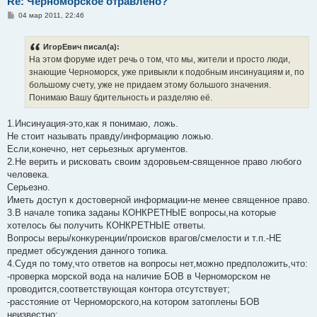
Re: Черноморское отравлено?
С
04 мар 2011, 22:46
о
о
б
ИгорЕвич писал(а):
щ
е
На этом форуме идет речь о том, что мы, жители и просто люди,
н
знающие Черноморск, уже привыкли к подобным инсинуациям и, по
и
е
большому счету, уже не придаем этому большого значения.
Понимаю Вашу бдительность и разделяю её.
1.Инсинуация-это,как я понимаю, ложь.
Не стоит называть правду/информацию ложью.
Если,конечно, нет серьезных аргументов.
2.Не верить и рисковать своим здоровьем-священное право любого
человека.
Серьезно.
Иметь доступ к достоверной информации-не менее священное право.
3.В начале топика заданы КОНКРЕТНЫЕ вопросы,на которые
хотелось бы получить КОНКРЕТНЫЕ ответы.
Вопросы веры/конкуренции/происков врагов/смелости и т.п.-НЕ
предмет обсуждения данного топика.
4.Судя по тому,что ответов на вопросы нет,можно предположить,что:
-проверка морской вода на наличие БОВ в Черноморском не
проводится,соответствующая контора отсутствует;
-расстояние от Черноморского,на котором затоплены БОВ
неизвестно;