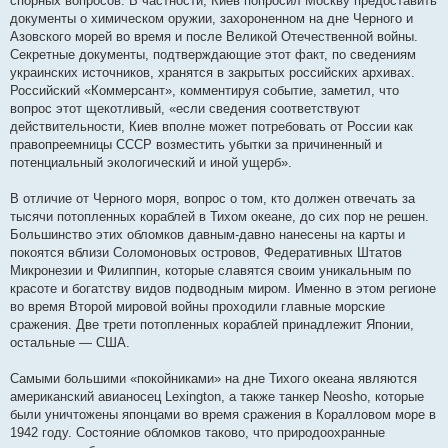
спорных вопросов. В частности, Киев попросил Москву предоставить
документы о химическом оружии, захороненном на дне Черного и
Азовского морей во время и после Великой Отечественной войны.
Секретные документы, подтверждающие этот факт, по сведениям
украинских источников, хранятся в закрытых российских архивах.
Российский «Коммерсант», комментируя событие, заметил, что
вопрос этот щекотливый, «если сведения соответствуют
действительности, Киев вполне может потребовать от России как
правопреемницы СССР возместить убытки за причиненный и
потенциальный экологический и иной ущерб».
В отличие от Черного моря, вопрос о том, кто должен отвечать за
тысячи потопленных кораблей в Тихом океане, до сих пор не решен.
Большинство этих обломков давным-давно нанесены на карты и
покоятся вблизи Соломоновых островов, Федеративных Штатов
Микронезии и Филиппин, которые славятся своим уникальным по
красоте и богатству видов подводным миром. Именно в этом регионе
во время Второй мировой войны проходили главные морские
сражения. Две трети потопленных кораблей принадлежит Японии,
остальные — США.
Самыми большими «покойниками» на дне Тихого океана являются
американский авианосец Lexington, а также танкер Neosho, которые
были уничтожены японцами во время сражения в Коралловом море в
1942 году. Состояние обломков таково, что природоохранные