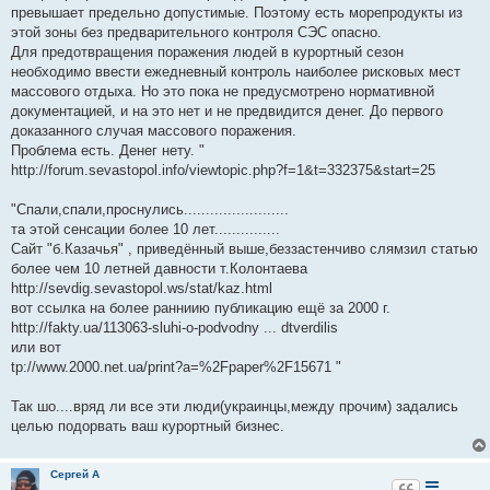
превышает предельно допустимые. Поэтому есть морепродукты из
этой зоны без предварительного контроля СЭС опасно.
Для предотвращения поражения людей в курортный сезон
необходимо ввести ежедневный контроль наиболее рисковых мест
массового отдыха. Но это пока не предусмотрено нормативной
документацией, и на это нет и не предвидится денег. До первого
доказанного случая массового поражения.
Проблема есть. Денег нету. "
http://forum.sevastopol.info/viewtopic.php?f=1&t=332375&start=25
"Спали,спали,проснулись........................
та этой сенсации более 10 лет...............
Сайт "б.Казачья" , приведённый выше,беззастенчиво слямзил статью
более чем 10 летней давности т.Колонтаева
http://sevdig.sevastopol.ws/stat/kaz.html
вот ссылка на более ранниию публикацию ещё за 2000 г.
http://fakty.ua/113063-sluhi-o-podvodny ... dtverdilis
или вот
tp://www.2000.net.ua/print?a=%2Fpaper%2F15671 "
Так шо....вряд ли все эти люди(украинцы,между прочим) задались
целью подорвать ваш курортный бизнес.
Сергей А