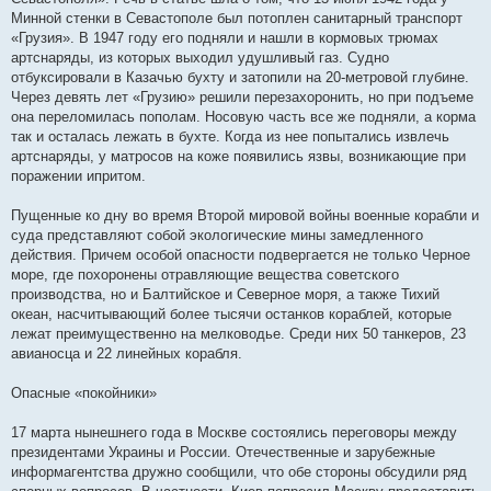
Минной стенки в Севастополе был потоплен санитарный транспорт
«Грузия». В 1947 году его подняли и нашли в кормовых трюмах
артснаряды, из которых выходил удушливый газ. Судно
отбуксировали в Казачью бухту и затопили на 20-метровой глубине.
Через девять лет «Грузию» решили перезахоронить, но при подъеме
она переломилась пополам. Носовую часть все же подняли, а корма
так и осталась лежать в бухте. Когда из нее попытались извлечь
артснаряды, у матросов на коже появились язвы, возникающие при
поражении ипритом.
Пущенные ко дну во время Второй мировой войны военные корабли и
суда представляют собой экологические мины замедленного
действия. Причем особой опасности подвергается не только Черное
море, где похоронены отравляющие вещества советского
производства, но и Балтийское и Северное моря, а также Тихий
океан, насчитывающий более тысячи останков кораблей, которые
лежат преимущественно на мелководье. Среди них 50 танкеров, 23
авианосца и 22 линейных корабля.
Опасные «покойники»
17 марта нынешнего года в Москве состоялись переговоры между
президентами Украины и России. Отечественные и зарубежные
информагентства дружно сообщили, что обе стороны обсудили ряд