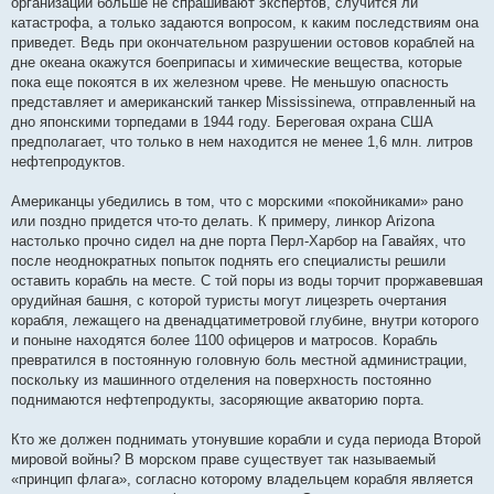
организации больше не спрашивают экспертов, случится ли
катастрофа, а только задаются вопросом, к каким последствиям она
приведет. Ведь при окончательном разрушении остовов кораблей на
дне океана окажутся боеприпасы и химические вещества, которые
пока еще покоятся в их железном чреве. Не меньшую опасность
представляет и американский танкер Mississinewa, отправленный на
дно японскими торпедами в 1944 году. Береговая охрана США
предполагает, что только в нем находится не менее 1,6 млн. литров
нефтепродуктов.
Американцы убедились в том, что с морскими «покойниками» рано
или поздно придется что-то делать. К примеру, линкор Arizona
настолько прочно сидел на дне порта Перл-Харбор на Гавайях, что
после неоднократных попыток поднять его специалисты решили
оставить корабль на месте. С той поры из воды торчит проржавевшая
орудийная башня, с которой туристы могут лицезреть очертания
корабля, лежащего на двенадцатиметровой глубине, внутри которого
и поныне находятся более 1100 офицеров и матросов. Корабль
превратился в постоянную головную боль местной администрации,
поскольку из машинного отделения на поверхность постоянно
поднимаются нефтепродукты, засоряющие акваторию порта.
Кто же должен поднимать утонувшие корабли и суда периода Второй
мировой войны? В морском праве существует так называемый
«принцип флага», согласно которому владельцем корабля является