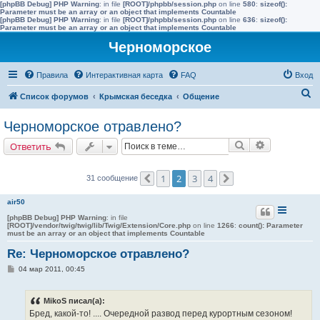
[phpBB Debug] PHP Warning
: in file
[ROOT]/phpbb/session.php
on line
580
:
sizeof():
Parameter must be an array or an object that implements Countable
[phpBB Debug] PHP Warning
: in file
[ROOT]/phpbb/session.php
on line
636
:
sizeof():
Parameter must be an array or an object that implements Countable
Черноморское
Правила
Интерактивная карта
FAQ
Вход
П
Список форумов
Крымская беседка
Общение
о
Черноморское отравлено?
и
Поиск
Расширенн
Ответить
с
к
1
2
3
4
31 сообщение
Пред.
След.
air50
[phpBB Debug] PHP Warning
: in file
[ROOT]/vendor/twig/twig/lib/Twig/Extension/Core.php
on line
1266
:
count(): Parameter
must be an array or an object that implements Countable
Re: Черноморское отравлено?
С
04 мар 2011, 00:45
о
о
б
MikoS писал(а):
щ
е
Бред, какой-то! .... Очередной развод перед курортным сезоном!
н