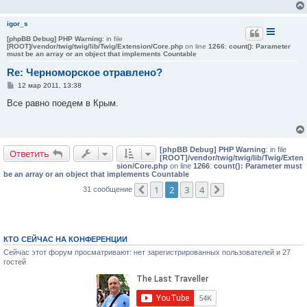
igor_s
[phpBB Debug] PHP Warning
: in file
[ROOT]/vendor/twig/twig/lib/Twig/Extension/Core.php
on line
1266
:
count(): Parameter
must be an array or an object that implements Countable
Re: Черноморское отравлено?
С
12 мар 2011, 13:38
о
о
Все равно поедем в Крым.
б
щ
е
н
и
[phpBB Debug] PHP Warning
: in file
е
Ответить
[ROOT]/vendor/twig/twig/lib/Twig/Exten
sion/Core.php
on line
1266
:
count(): Parameter must
be an array or an object that implements Countable
1
2
3
4
31 сообщение
Пред.
След.
КТО СЕЙЧАС НА КОНФЕРЕНЦИИ
Сейчас этот форум просматривают: нет зарегистрированных пользователей и 27
гостей