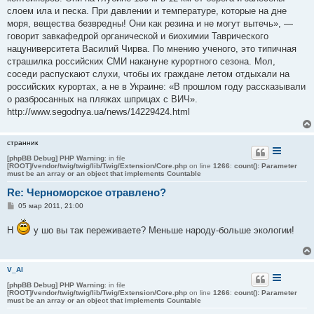
слоем ила и песка. При давлении и температуре, которые на дне
моря, вещества безвредны! Они как резина и не могут вытечь», —
говорит завкафедрой органической и биохимии Таврического
нацуниверситета Василий Чирва. По мнению ученого, это типичная
страшилка российских СМИ накануне курортного сезона. Мол,
соседи распускают слухи, чтобы их граждане летом отдыхали на
российских курортах, а не в Украине: «В прошлом году рассказывали
о разбросанных на пляжах шприцах с ВИЧ».
http://www.segodnya.ua/news/14229424.html
странник
[phpBB Debug] PHP Warning
: in file
[ROOT]/vendor/twig/twig/lib/Twig/Extension/Core.php
on line
1266
:
count(): Parameter
must be an array or an object that implements Countable
Re: Черноморское отравлено?
С
05 мар 2011, 21:00
о
о
Н
у шо вы так переживаете? Меньше народу-больше экологии!
б
щ
е
н
и
V_Al
е
[phpBB Debug] PHP Warning
: in file
[ROOT]/vendor/twig/twig/lib/Twig/Extension/Core.php
on line
1266
:
count(): Parameter
must be an array or an object that implements Countable