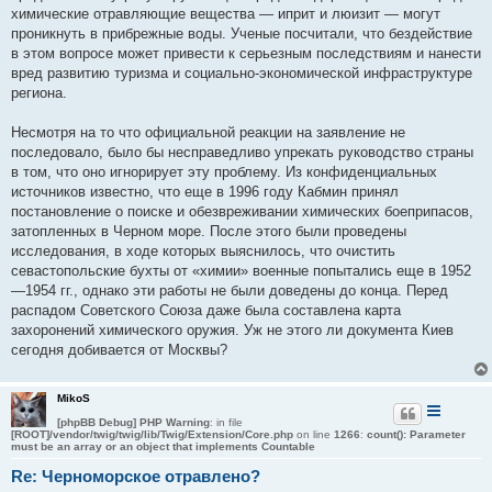
химические отравляющие вещества — иприт и люизит — могут
проникнуть в прибрежные воды. Ученые посчитали, что бездействие
в этом вопросе может привести к серьезным последствиям и нанести
вред развитию туризма и социально-экономической инфраструктуре
региона.
Несмотря на то что официальной реакции на заявление не
последовало, было бы несправедливо упрекать руководство страны
в том, что оно игнорирует эту проблему. Из конфиденциальных
источников известно, что еще в 1996 году Кабмин принял
постановление о поиске и обезвреживании химических боеприпасов,
затопленных в Черном море. После этого были проведены
исследования, в ходе которых выяснилось, что очистить
севастопольские бухты от «химии» военные попытались еще в 1952
—1954 гг., однако эти работы не были доведены до конца. Перед
распадом Советского Союза даже была составлена карта
захоронений химического оружия. Уж не этого ли документа Киев
сегодня добивается от Москвы?
MikoS
[phpBB Debug] PHP Warning
: in file
[ROOT]/vendor/twig/twig/lib/Twig/Extension/Core.php
on line
1266
:
count(): Parameter
must be an array or an object that implements Countable
Re: Черноморское отравлено?