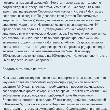
потоплена немецкой авиацией. Имеются также документально не
подтвержденные сведения о том, что в июне 1942 года ОВ были
затоплены на траверзе Херсонесского маяка и Казачьей бухты, а в
послевоенные годы на Тендровской косе (остров Первомайский
недалеко от Очакова) были уничтожены десятки вагонов химических
авиабомб. Мало этого. Некоторые бывшие военнослужащие ЧФ
сразу после распада СССР утверждали, что на складах ЧФ
хранилось много химических боеприпасов. Поскольку технологии их
утилизации не было, после истечения сроков хранения «химию»
вывозили в море и топили на больших глубинах. Старожилы также
вспоминают о том, что в доперестроечные времена радары нередко
выявляли места с резким изменением глубины. К примеру,
800метровая резко менялась на 500метровую. Не исключено, что это
были подвсплывшие боеприпасы.
Впадать в отчаяние не стоит
Несколько лет назад отечественные информагенства сообщили, что
научный совет по проблемам окружающей среды и устойчивого
развития АН Украины считает необходимым провести официальное
расследование факта захоронения во время Великой Отечественной
войны химического оружия в прибрежной зоне Черного моря.
Боеприпасы, затопленные более 57 лет назад в районах Камышовой
и Казачьей бухт, а также у мыса Херсонес из-за коррозии металла
представляют угрозу окружающей среде. Содержащиеся в снарядах