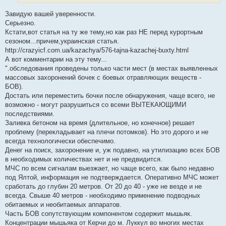
и
е
Завидую вашей уверенности.
Серьезно.
Кстати,вот статья на ту же тему,но как раз НЕ перед курортным
сезоном...причем,украинская статья.
http://crazyicf.com.ua/kazachya/576-tajna-kazachej-buxty.html
А вот комментарии на эту тему...
".обследования проведены только части мест (в местах выявленных
массовых захоронений бочек с боевых отравляющих веществ -
БОВ).
Достать или переместить бочки после обнаружения, чаще всего, не
возможно - могут разрушиться со всеми ВЫТЕКАЮЩИМИ
последствиями.
Заливка бетоном на время (длительное, но конечное) решает
проблему (перекладывает на плечи потомков). Но это дорого и не
всегда технологически обеспечимо.
Денег на поиск, захоронение и, уж подавно, на утилизацию всех БОВ
в необходимых количествах нет и не предвидится.
МЧС по всем сигналам выезжает, но чаще всего, как было недавно
под Ялтой, информация не подтверждается. Оперативно МЧС может
сработать до глубин 20 метров. От 20 до 40 - уже не везде и не
всегда. Свыше 40 метров - необходимо применение подводных
обитаемых и необитаемых аппаратов.
Часть БОВ сопутствующим компонентом содержит мышьяк.
Концентрации мышьяка от Керчи до м. Луккул во многих местах