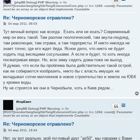
[phpBB Debug] PHP Warning
: in file
[ROOT]/vendor/twig/twig/lib/Twig/Extension/Core.php
on line
1266
:
count(): Parameter
must be an array or an object that implements Countable
Re: Черноморское отравлено?
С
04 мар 2011, 08:03
о
о
Тут вечный вопрос как всегда . Ехать или не ехать? Современный
б
мир он весь такой. Там разлом геологический, там акула-людоед,
щ
е
там революции, там отрава, а там террористы. И никто никогда не
н
знает точно, где его ждет беда. Ясное дело, что никто не будет
и
е
ходить под висящими сосульками. А если и будет, то хоть иногда
посматривая вверх. Но, всю зиму сидеть дома-тоже не выход.
Я думаю, что если бы проблема была действительно такой острой,
как ее собираются изобразить, никто бы с власть имущих не
вкладывал сотни миллионов в новое строительство и землю на ЮБК
у кромки воды.
Ну не строятся же они в Чернобыле, хоть и Киев рядом...
ИгорЕвич
[phpBB Debug] PHP Warning
: in file
[ROOT]/vendor/twig/twig/lib/Twig/Extension/Core.php
on line
1266
:
count(): Parameter
must be an array or an object that implements Countable
Re: Черноморское отравлено?
С
04 мар 2011, 18:44
о
о
Нет, ну вот реально, мой пугливый друг "air50", мы говорим с Вами