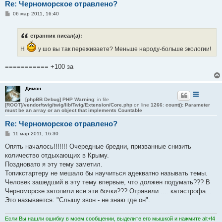
Re: Черноморское отравлено?
С
06 мар 2011, 16:40
о
о
б
странник писал(а):
щ
е
Н
у шо вы так переживаете? Меньше народу-больше экологии!
н
и
е
=========== +100 за
Димон
[phpBB Debug] PHP Warning
: in file
[ROOT]/vendor/twig/twig/lib/Twig/Extension/Core.php
on line
1266
:
count(): Parameter
must be an array or an object that implements Countable
Re: Черноморское отравлено?
С
11 мар 2011, 16:30
о
о
Опять началось!!!!!!! Очередные бредни, призванные снизить
б
количество отдыхающих в Крыму.
щ
е
Поздновато я эту тему заметил.
н
Топикстартеру не мешало бы научиться адекватно называть темы.
и
е
Человек зашедший в эту тему впервые, что должен подумать??? В
Черноморске затопили все эти бочки??? Отравили .... катастрофа...
Это называется: "Слышу звон - не знаю где он".
Если Вы нашли ошибку в моем сообщении, выделите его мышкой и нажмите alt+f4