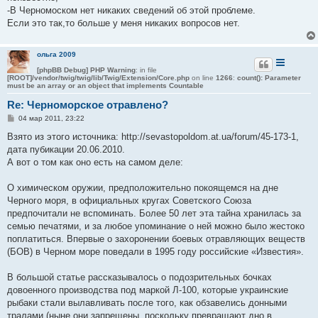
-В Черномоском нет никаких сведений об этой проблеме.
Если это так,то больше у меня никаких вопросов нет.
ольга 2009
[phpBB Debug] PHP Warning
: in file
[ROOT]/vendor/twig/twig/lib/Twig/Extension/Core.php
on line
1266
:
count(): Parameter
must be an array or an object that implements Countable
Re: Черноморское отравлено?
С
04 мар 2011, 23:22
о
о
Взято из этого источника: http://sevastopoldom.at.ua/forum/45-173-1,
б
дата пубикации 20.06.2010.
щ
е
А вот о том как оно есть на самом деле:
н
и
е
О химическом оружии, предположительно покоящемся на дне
Черного моря, в официальных кругах Советского Союза
предпочитали не вспоминать. Более 50 лет эта тайна хранилась за
семью печатями, и за любое упоминание о ней можно было жестоко
поплатиться. Впервые о захоронении боевых отравляющих веществ
(БОВ) в Черном море поведали в 1995 году российские «Известия».
В большой статье рассказывалось о подозрительных бочках
довоенного производства под маркой Л-100, которые украинские
рыбаки стали вылавливать после того, как обзавелись донными
тралами (ныне они запрещены, поскольку превращают дно в