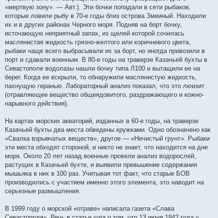
«мертвую зону». — Авт.). Эти бочки попадали в сети рыбаков,
которые ловили рыбу в 70-е годы близ острова Змеиный. Находили
их и в других районах Черного моря. Подняв на борт бочку,
источающую неприятный запах, из щелей которой сочилась
маслянистая жидкость грязно-желтого или коричневого цвета,
рыбаки чаще всего выбрасывали их за борт, но иногда привозили в
порт и сдавали военным. В 80-е годы на траверзе Казачьей бухты в
Севастополе водолазы нашли бочку типа Л100 и вытащили ее на
берег. Когда ее вскрыли, то обнаружили маслянистую жидкость,
пахнущую геранью. Лабораторный анализ показал, что это люизит
(отравляющее вещество общеядовитого, раздражающего и кожно-
нарывного действия).
На картах морских акваторий, изданных в 60-е годы, на траверзе
Казачьей бухты два места обведены кружками. Одно обозначено как
«Свалка взрывчатых веществ», другое — «Нечистый грунт». Рыбаки
эти места обходят стороной, и никто не знает, что находится на дне
моря. Около 20 лет назад военные провели анализ водорослей,
растущих в Казачьей бухте, и выявили превышение содержания
мышьяка в них в 100 раз. Учитывая тот факт, что старые БОВ
производились с участием именно этого элемента, это наводит на
серьезные размышления.
В 1999 году о морской «отраве» написала газета «Слава
Севастополя». Речь в статье шла о том, что 13 июня 1942 года у