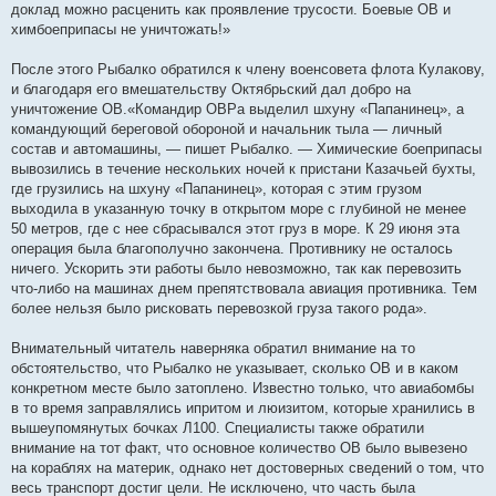
доклад можно расценить как проявление трусости. Боевые ОВ и
химбоеприпасы не уничтожать!»
После этого Рыбалко обратился к члену военсовета флота Кулакову,
и благодаря его вмешательству Октябрьский дал добро на
уничтожение ОВ.«Командир ОВРа выделил шхуну «Папанинец», а
командующий береговой обороной и начальник тыла — личный
состав и автомашины, — пишет Рыбалко. — Химические боеприпасы
вывозились в течение нескольких ночей к пристани Казачьей бухты,
где грузились на шхуну «Папанинец», которая с этим грузом
выходила в указанную точку в открытом море с глубиной не менее
50 метров, где с нее сбрасывался этот груз в море. К 29 июня эта
операция была благополучно закончена. Противнику не осталось
ничего. Ускорить эти работы было невозможно, так как перевозить
что-либо на машинах днем препятствовала авиация противника. Тем
более нельзя было рисковать перевозкой груза такого рода».
Внимательный читатель наверняка обратил внимание на то
обстоятельство, что Рыбалко не указывает, сколько ОВ и в каком
конкретном месте было затоплено. Известно только, что авиабомбы
в то время заправлялись ипритом и люизитом, которые хранились в
вышеупомянутых бочках Л100. Специалисты также обратили
внимание на тот факт, что основное количество ОВ было вывезено
на кораблях на материк, однако нет достоверных сведений о том, что
весь транспорт достиг цели. Не исключено, что часть была