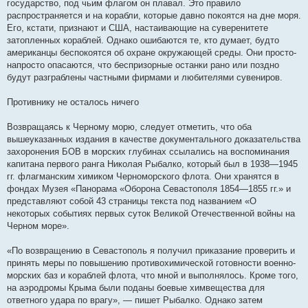
государство, под чьим флагом он плавал. Это правило
распространяется и на корабли, которые давно покоятся на дне моря.
Его, кстати, признают и США, настаивающие на суверенитете
затопленных кораблей. Однако ошибаются те, кто думает, будто
американцы беспокоятся об охране окружающей среды. Они просто-
напросто опасаются, что беспризорные останки рано или поздно
будут разграблены частными фирмами и любителями сувениров.
Противнику не осталось ничего
Возвращаясь к Черному морю, следует отметить, что оба
вышеуказанных издания в качестве документального доказательства
захоронения БОВ в морских глубинах ссылались на воспоминания
капитана первого ранга Николая Рыбалко, который был в 1938—1945
гг. флагманским химиком Черноморского флота. Они хранятся в
фондах Музея «Панорама «Оборона Севастополя 1854—1855 гг.» и
представляют собой 43 страницы текста под названием «О
некоторых событиях первых суток Великой Отечественной войны на
Черном море».
«По возвращению в Севастополь я получил приказание проверить и
принять меры по повышению противохимической готовности военно-
морских баз и кораблей флота, что мной и выполнялось. Кроме того,
на аэродромы Крыма были поданы боевые химвещества для
ответного удара по врагу», — пишет Рыбалко. Однако затем