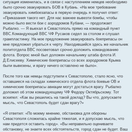
ситуация изменилась, и в связи с наступлением немцев необходимо
было срочно эвакуировать БОВ в Кубань. «На мое требование
эвакуировать химбоезапасы в первую очередь я получил ответ:
«Приказания такого нет. Для нас важнее вывезти бомбы, чтобы
можно было вести бои с аэродромов Кубани, — продолжает
Рыбалко. — Я выехал в Севастополь прямо на командный пункт
ВВС.Командующий ВВС ЧФ Русаков сидел за столом и слушал
грампластинку. На мое предложение эвакуировать боеприпасы он
мне предложил убраться к черту. Находившийся здесь же начальник
политотдела ВВС посоветовал срочно доложить командованию
флота. Вопрос мной был доложен начальнику штаба флота И.
Д.Елисееву. Химические боеприпасы со всех аэродромов Крыма
были вывезены, и врагу ничего оставлено не было».
После того как немцы подступили к Севастополю, стало ясно, что
оставшиеся на складах химического отдела флота боевые ОВ и
химические боеприпасы авиации могут достаться врагу. Рыбалко
доложил об этом командующему ЧФ Федору Октябрьскому. Тот
вскипел: «Как вы решились на такой доклад? Вы что, допускаете
мысль, что Севастополь будет сдан врагу?»
«Я ответил: «По моему мнению, обстановка для обороны
Севастополя сложилась крайне тяжелая, и я допускаю мысль, что
нам придется оставить город». «Вы неправильно оцениваете
обстановку, не знаете всех обстоятельств, город сдан не будет. Ваш