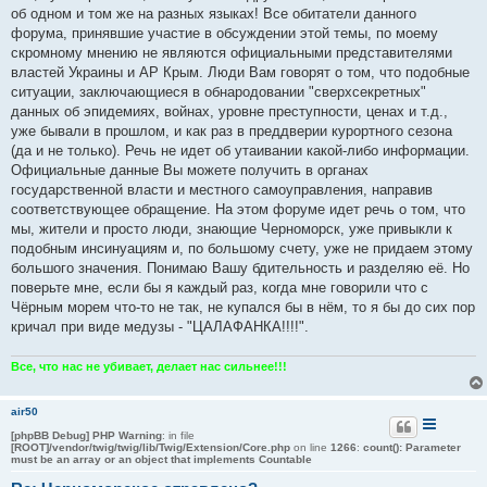
б
об одном и том же на разных языках! Все обитатели данного
щ
е
форума, принявшие участие в обсуждении этой темы, по моему
н
скромному мнению не являются официальными представителями
и
е
властей Украины и АР Крым. Люди Вам говорят о том, что подобные
ситуации, заключающиеся в обнародовании "сверхсекретных"
данных об эпидемиях, войнах, уровне преступности, ценах и т.д.,
уже бывали в прошлом, и как раз в преддверии курортного сезона
(да и не только). Речь не идет об утаивании какой-либо информации.
Официальные данные Вы можете получить в органах
государственной власти и местного самоуправления, направив
соответствующее обращение. На этом форуме идет речь о том, что
мы, жители и просто люди, знающие Черноморск, уже привыкли к
подобным инсинуациям и, по большому счету, уже не придаем этому
большого значения. Понимаю Вашу бдительность и разделяю её. Но
поверьте мне, если бы я каждый раз, когда мне говорили что с
Чёрным морем что-то не так, не купался бы в нём, то я бы до сих пор
кричал при виде медузы - "ЦАЛАФАНКА!!!!".
Все, что нас не убивает, делает нас сильнее!!!
air50
[phpBB Debug] PHP Warning
: in file
[ROOT]/vendor/twig/twig/lib/Twig/Extension/Core.php
on line
1266
:
count(): Parameter
must be an array or an object that implements Countable