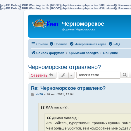
[phpBB Debug] PHP Warning
: in file
[ROOT]/phpbb/session.php
on line
580
:
sizeof(): Parame
[phpBB Debug] PHP Warning
: in file
[ROOT]/phpbb/session.php
on line
636
:
sizeof(): Parame
Черноморское
форумы Черноморска
Ссылки
Правила
Интерактивная карта
FAQ
Список форумов
Крымская беседка
Общение
Черноморское отравлено?
П
Ответить
Re: Черноморское отравлено?
С
air50
»
16 мар 2011, 13:04
о
о
б
KAA писал(а):
щ
е
н
Димон писал(а):
и
е
Ага. Бойтесь, курортники! Страшных цунами, зам
Чем больше убоится, тем комфортнее мне будет 