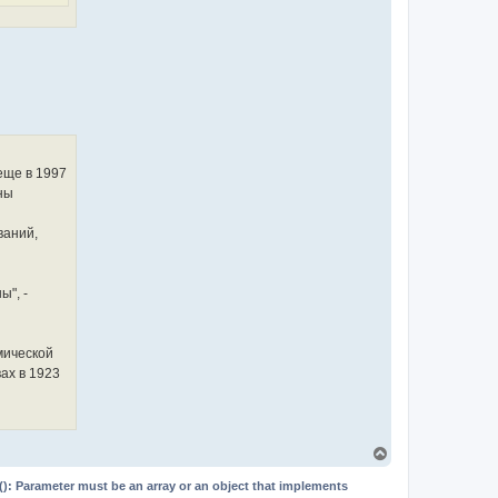
еще в 1997
ны
ваний,
ы", -
мической
ах в 1923
В
е
р
(): Parameter must be an array or an object that implements