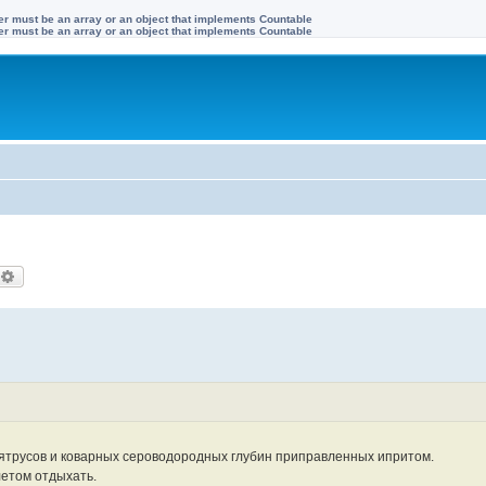
ter must be an array or an object that implements Countable
ter must be an array or an object that implements Countable
оиск
Расширенный поиск
лятрусов и коварных сероводородных глубин приправленных ипритом.
летом отдыхать.