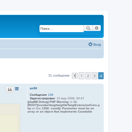
Поиск
Расширенный по
Вход
1
2
3
4
31 сообщение
Пред.
air50
Сообщения:
136
Зарегистрирован:
10 мар 2008, 00:47
[phpBB Debug] PHP Warning
: in file
[ROOT]/vendor/twig/twig/lib/Twig/Extension/Core.p
hp
on line
1266
:
count(): Parameter must be an
array or an object that implements Countable