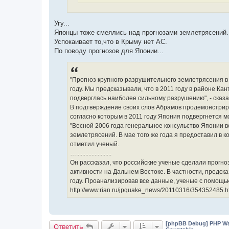
Угу...
Японцы тоже смеялись над прогнозами землетрясений..
Успокаивает то,что в Крыму нет АС.
По поводу прогнозов для Японии...
"Прогноз крупного разрушительного землетрясения 
году. Мы предсказывали, что в 2011 году в районе Ка
подверглась наиболее сильному разрушению", - сказа
В подтверждение своих слов Абрамов продемонстриро
согласно которым в 2011 году Япония подвергнется 
"Весной 2006 года генеральное консульство Японии 
землетрясений. В мае того же года я предоставил в к
отметил ученый.
….......................
Он рассказал, что российские ученые сделали прогно
активности на Дальнем Востоке. В частности, предск
году. Проанализировав все данные, ученые с помощь
http://www.rian.ru/jpquake_news/20110316/354352485.h
[phpBB Debug] PHP Wa
Ответить