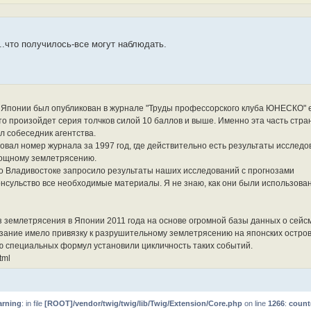
.что получилось-все могут наблюдать.
в Японии был опубликован в журнале "Труды профессорского клуба ЮНЕСКО" 
нто произойдет серия толчков силой 10 баллов и выше. Именно эта часть стра
л собеседник агентства.
вал номер журнала за 1997 год, где действительно есть результаты исследо
мощному землетрясению.
во Владивостоке запросило результаты наших исследований с прогнозами
онсульство все необходимые материалы. Я не знаю, как они были использован
з землетрясения в Японии 2011 года на основе огромной базы данных о сейс
азание имело привязку к разрушительному землетрясению на японских остров
ю специальных формул установили цикличность таких событий.
tml
rning
: in file
[ROOT]/vendor/twig/twig/lib/Twig/Extension/Core.php
on line
1266
:
count