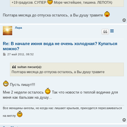
и
+19 градусов. СУПЕР
Море чистейшее, тишина. ЛЕПОТА)
е
Полтара месяца до отпуска осталось, а Вы душу травите
Лара
Re: В начале июня вода не очень холодная? Купаться
можно?
С
27 май 2011, 08:52
о
о
б
sultan писал(а):
щ
е
Полтара месяца до отпуска осталось, а Вы душу травите
н
и
е
Пусть пишут!!!
Мне 2 недели осталось
Так что новости о теплой водичке для
меня как бальзам на душу...
Все женщины-ангелы, но когда нас лишают крыльев, приходится пересаживаться
на метлу