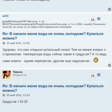
б
щ
е
н
и
a243
е
[phpBB Debug] PHP Warning
: in file
[ROOT]/vendor/twig/twig/lib/Twig/Extension/Core.php
on line
1266
:
count(): Parameter
must be an array or an object that implements Countable
Re: В начале июня вода не очень холодная? Купаться
можно?
С
25 май 2011, 12:05
о
о
Здорово, что уже открыли купальный сезон! Тем не менее вопрос к
б
старожилам: температура воды сейчас какая в градусах? А то ведь
щ
е
сами знаете - одним перегретая, другим еще недогретая...
н
и
е
Tatyana
Модератор
Re: В начале июня вода не очень холодная? Купаться
можно?
С
25 май 2011, 12:19
о
о
Градусов +14-15
б
щ
е