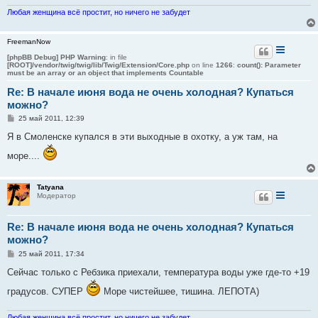
н
и
Любая женщина всё простит, но ничего не забудет
е
FreemanNow
[phpBB Debug] PHP Warning
: in file
[ROOT]/vendor/twig/twig/lib/Twig/Extension/Core.php
on line
1266
:
count(): Parameter
must be an array or an object that implements Countable
Re: В начале июня вода не очень холодная? Купаться
можно?
С
25 май 2011, 12:39
о
о
Я в Смоленске купался в эти выходные в охотку, а уж там, на
б
щ
море....
е
н
и
е
Tatyana
Модератор
Re: В начале июня вода не очень холодная? Купаться
можно?
С
25 май 2011, 17:34
о
о
Сейчас только с Ребзика приехали, температура воды уже где-то +19
б
щ
градусов. СУПЕР
Море чистейшее, тишина. ЛЕПОТА)
е
н
и
Любая женщина всё простит, но ничего не забудет