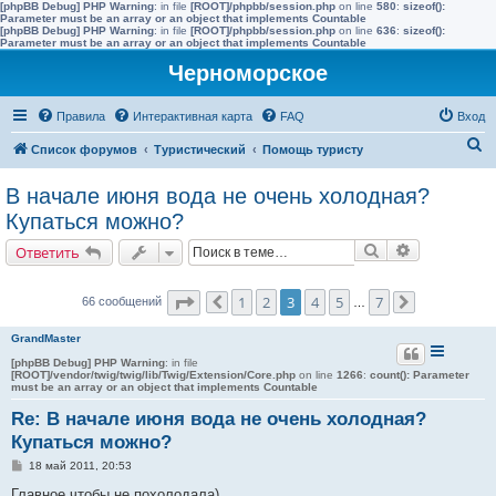
[phpBB Debug] PHP Warning
: in file
[ROOT]/phpbb/session.php
on line
580
:
sizeof():
Parameter must be an array or an object that implements Countable
[phpBB Debug] PHP Warning
: in file
[ROOT]/phpbb/session.php
on line
636
:
sizeof():
Parameter must be an array or an object that implements Countable
Черноморское
Правила
Интерактивная карта
FAQ
Вход
П
Список форумов
Туристический
Помощь туристу
о
В начале июня вода не очень холодная?
и
Купаться можно?
с
Поиск
Расширенн
Ответить
к
Страница
3
из
7
1
2
3
4
5
7
66 сообщений
Пред.
…
След.
GrandMaster
[phpBB Debug] PHP Warning
: in file
[ROOT]/vendor/twig/twig/lib/Twig/Extension/Core.php
on line
1266
:
count(): Parameter
must be an array or an object that implements Countable
Re: В начале июня вода не очень холодная?
Купаться можно?
С
18 май 2011, 20:53
о
о
Главное чтобы не похолодала)