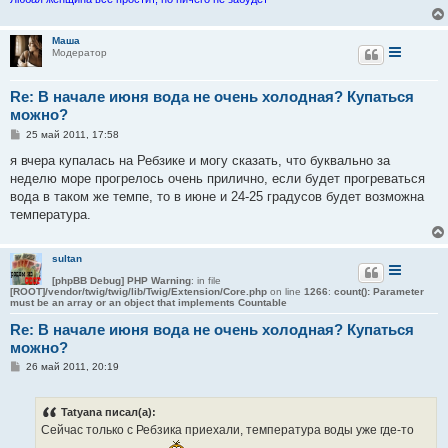
е
Маша
Модератор
Re: В начале июня вода не очень холодная? Купаться
можно?
С
25 май 2011, 17:58
о
о
я вчера купалась на Ребзике и могу сказать, что буквально за
б
неделю море прогрелось очень прилично, если будет прогреваться
щ
е
вода в таком же темпе, то в июне и 24-25 градусов будет возможна
н
температура.
и
е
sultan
[phpBB Debug] PHP Warning
: in file
[ROOT]/vendor/twig/twig/lib/Twig/Extension/Core.php
on line
1266
:
count(): Parameter
must be an array or an object that implements Countable
Re: В начале июня вода не очень холодная? Купаться
можно?
С
26 май 2011, 20:19
о
о
б
Tatyana писал(а):
щ
е
Сейчас только с Ребзика приехали, температура воды уже где-то
н