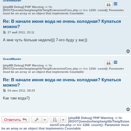
GrandMaster
[phpBB Debug] PHP Warning
: in file
[ROOT]/vendor/twig/twig/lib/Twig/Extension/Core.php
on line
1266
:
count(): Parameter
must be an array or an object that implements Countable
Re: В начале июня вода не очень холодная? Купаться
можно?
С
27 май 2011, 20:11
о
о
А мне чуть больше недели))) 7-ого буду у вас))
б
щ
е
н
и
GrandMaster
е
[phpBB Debug] PHP Warning
: in file
[ROOT]/vendor/twig/twig/lib/Twig/Extension/Core.php
on line
1266
:
count(): Parameter
must be an array or an object that implements Countable
Re: В начале июня вода не очень холодная? Купаться
можно?
С
04 июн 2011, 08:25
о
о
Как там вода?)
б
щ
е
н
и
[phpBB Debug] PHP Warning
: in file
е
Ответить
[ROOT]/vendor/twig/twig/lib/Twig/Exten
sion/Core.php
on line
1266
:
count(): Parameter must
be an array or an object that implements Countable