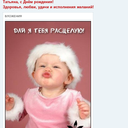
о
Татьяна, с Днём рождения!
б
Здоровья, любви, удачи и исполнения желаний!
щ
е
н
ВЛОЖЕНИЯ
и
е