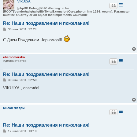
VIKULYA.
е
[phpBB Debug] PHP Warning
: in file
[ROOT]/vendor/twig/twig/lib/Twig/Extension/Core.php
on line
1266
:
count(): Parameter
must be an array or an object that implements Countable
Re: Наши поздравления и пожелания!
С
30 июн 2011, 22:24
о
о
С Днем Рожденьем Черномор!!!
б
щ
е
н
и
chernomorsko
е
Администратор
Re: Наши поздравления и пожелания!
С
30 июн 2011, 22:50
о
о
VIKULYA., спасибо!
б
щ
е
н
и
Милая Людям
е
Re: Наши поздравления и пожелания!
С
12 июл 2011, 13:10
о