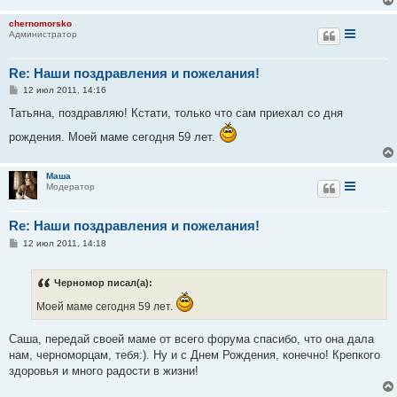
chernomorsko
Администратор
Re: Наши поздравления и пожелания!
С
12 июл 2011, 14:16
о
о
Татьяна, поздравляю! Кстати, только что сам приехал со дня
б
щ
рождения. Моей маме сегодня 59 лет.
е
н
и
е
Маша
Модератор
Re: Наши поздравления и пожелания!
С
12 июл 2011, 14:18
о
о
б
Черномор писал(а):
щ
е
Моей маме сегодня 59 лет.
н
и
е
Саша, передай своей маме от всего форума спасибо, что она дала
нам, черноморцам, тебя:). Ну и с Днем Рождения, конечно! Крепкого
здоровья и много радости в жизни!