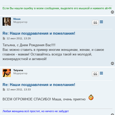
е
н
и
Если Вы нашли ошибку в моем сообщении, выделите его мышкой и нажмите alt+f4
е
Маша
Модератор
Re: Наши поздравления и пожелания!
С
12 июл 2011, 13:26
о
о
Татьяна, с Днем Рождения Вас!!!!
б
Вас можно ставить в пример многим женщинам, женам, и самое
щ
е
главное - мамам! Оставайтесь всегда такой же молодой,
н
жизнерадостной и активной!
и
е
Tatyana
Модератор
Re: Наши поздравления и пожелания!
С
12 июл 2011, 13:33
о
о
б
ВСЕМ ОГРОМНОЕ СПАСИБО! Маша, очень приятно
щ
е
н
и
Любая женщина всё простит, но ничего не забудет
е