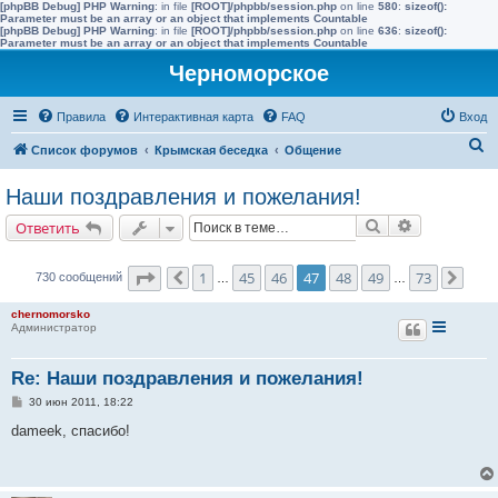
[phpBB Debug] PHP Warning
: in file
[ROOT]/phpbb/session.php
on line
580
:
sizeof():
Parameter must be an array or an object that implements Countable
[phpBB Debug] PHP Warning
: in file
[ROOT]/phpbb/session.php
on line
636
:
sizeof():
Parameter must be an array or an object that implements Countable
Черноморское
Правила
Интерактивная карта
FAQ
Вход
П
Список форумов
Крымская беседка
Общение
о
Наши поздравления и пожелания!
и
Поиск
Расширенн
Ответить
с
к
Страница
47
из
73
1
45
46
47
48
49
73
730 сообщений
Пред.
…
…
След
chernomorsko
Администратор
Re: Наши поздравления и пожелания!
С
30 июн 2011, 18:22
о
о
dameek, спасибо!
б
щ
е
н
и