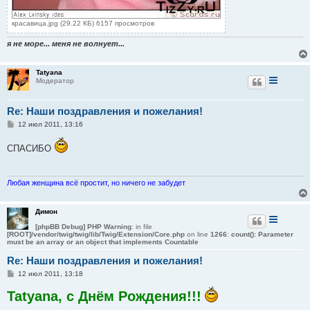
красавица.jpg (29.22 КБ) 6157 просмотров
я не море... меня не волнует...
Tatyana
Модератор
Re: Наши поздравления и пожелания!
С
12 июл 2011, 13:16
о
о
СПАСИБО
б
щ
е
н
и
Любая женщина всё простит, но ничего не забудет
е
Димон
[phpBB Debug] PHP Warning
: in file
[ROOT]/vendor/twig/twig/lib/Twig/Extension/Core.php
on line
1266
:
count(): Parameter
must be an array or an object that implements Countable
Re: Наши поздравления и пожелания!
С
12 июл 2011, 13:18
о
о
Tatyana, с Днём Рождения!!!
б
щ