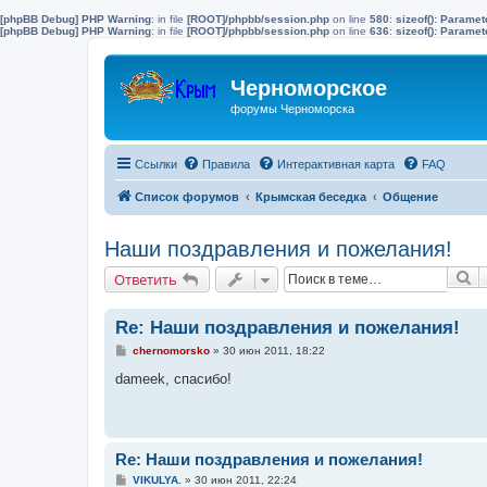
[phpBB Debug] PHP Warning
: in file
[ROOT]/phpbb/session.php
on line
580
:
sizeof(): Parame
[phpBB Debug] PHP Warning
: in file
[ROOT]/phpbb/session.php
on line
636
:
sizeof(): Parame
Черноморское
форумы Черноморска
Ссылки
Правила
Интерактивная карта
FAQ
Список форумов
Крымская беседка
Общение
Наши поздравления и пожелания!
П
Ответить
Re: Наши поздравления и пожелания!
С
chernomorsko
»
30 июн 2011, 18:22
о
о
dameek, спасибо!
б
щ
е
н
и
е
Re: Наши поздравления и пожелания!
С
VIKULYA.
»
30 июн 2011, 22:24