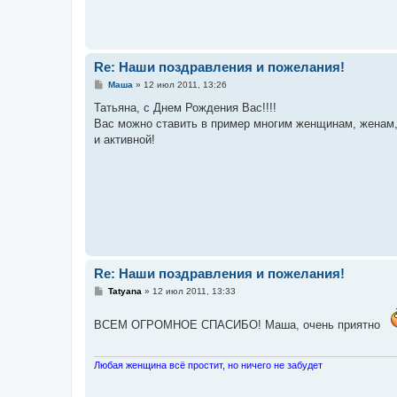
Re: Наши поздравления и пожелания!
С
Маша
»
12 июл 2011, 13:26
о
о
Татьяна, с Днем Рождения Вас!!!!
б
Вас можно ставить в пример многим женщинам, женам, 
щ
е
и активной!
н
и
е
Re: Наши поздравления и пожелания!
С
Tatyana
»
12 июл 2011, 13:33
о
о
б
ВСЕМ ОГРОМНОЕ СПАСИБО! Маша, очень приятно
щ
е
н
и
Любая женщина всё простит, но ничего не забудет
е