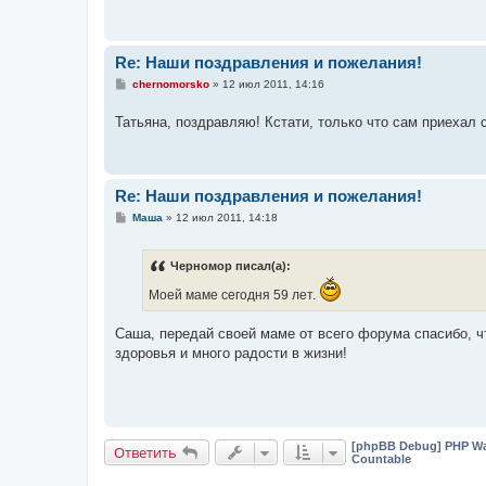
Re: Наши поздравления и пожелания!
С
chernomorsko
»
12 июл 2011, 14:16
о
о
Татьяна, поздравляю! Кстати, только что сам приехал 
б
щ
е
н
и
е
Re: Наши поздравления и пожелания!
С
Маша
»
12 июл 2011, 14:18
о
о
б
Черномор писал(а):
щ
е
Моей маме сегодня 59 лет.
н
и
е
Саша, передай своей маме от всего форума спасибо, чт
здоровья и много радости в жизни!
[phpBB Debug] PHP Wa
Ответить
Countable