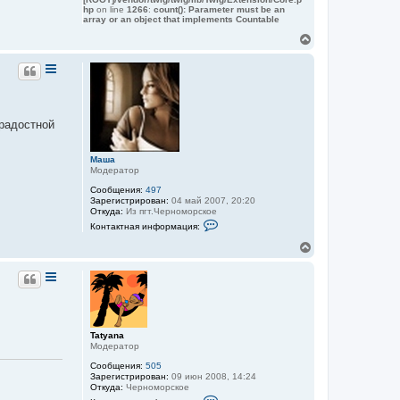
hp
on line
1266
:
count(): Parameter must be an
л
array or an object that implements Countable
ь
з
В
о
е
в
р
а
т
н
е
у
л
т
я
ь
T
ерадостной
с
a
я
t
y
к
Маша
a
н
Модератор
n
а
a
ч
Сообщения:
497
а
Зарегистрирован:
04 май 2007, 20:20
Откуда:
Из пгт.Черноморское
л
К
у
Контактная информация:
о
н
В
т
е
а
р
к
н
т
у
н
а
т
я
ь
и
с
Tatyana
н
я
Модератор
ф
к
о
Сообщения:
505
н
р
Зарегистрирован:
09 июн 2008, 14:24
м
а
Откуда:
Черноморское
а
ч
К