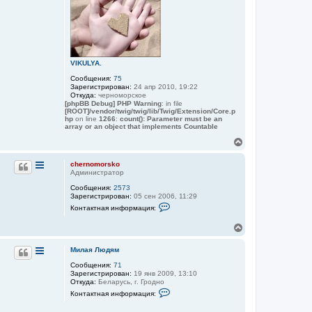
а
т
я
ь
и
с
н
ф
я
о
к
р
н
м
VIKULYA.
а
а
ч
Сообщения:
75
ц
а
Зарегистрирован:
24 апр 2010, 19:22
и
Откуда:
черноморское
я
л
[phpBB Debug] PHP Warning
: in file
п
у
[ROOT]/vendor/twig/twig/lib/Twig/Extension/Core.p
о
hp
on line
1266
:
count(): Parameter must be an
л
array or an object that implements Countable
ь
з
В
о
е
в
р
а
chernomorsko
н
т
Администратор
е
у
л
Сообщения:
2573
т
я
Зарегистрирован:
05 сен 2006, 11:29
ь
c
К
Контактная информация:
с
h
о
я
e
н
В
к
r
т
е
n
а
н
o
к
р
а
Милая Людям
m
т
н
ч
o
н
Сообщения:
71
у
а
r
а
Зарегистрирован:
19 янв 2009, 13:10
т
л
s
я
Откуда:
Беларусь, г. Гродно
ь
у
k
и
К
Контактная информация:
с
o
н
о
ф
я
н