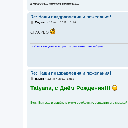
я не море... меня не волнует...
Re: Наши поздравления и пожелания!
С
Tatyana
»
12 июл 2011, 13:16
о
о
СПАСИБО
б
щ
е
н
и
Любая женщина всё простит, но ничего не забудет
е
Re: Наши поздравления и пожелания!
С
Димон
»
12 июл 2011, 13:18
о
о
Tatyana, с Днём Рождения!!!
б
щ
е
н
и
Если Вы нашли ошибку в моем сообщении, выделите его мышкой и
е