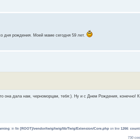
со дня рождения. Моей маме сегодня 59 лет.
о она дала нам, черноморцам, тебя:). Ну и с Днем Рождения, конечно! К
rning
: in file
[ROOT]/vendor/twig/twig/lib/Twig/Extension/Core.php
on line
1266
:
count
730 со