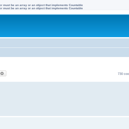
ter must be an array or an object that implements Countable
ter must be an array or an object that implements Countable
оиск
Расширенный поиск
730 со