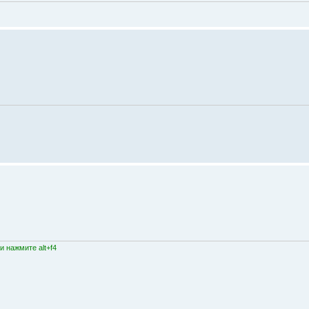
 нажмите alt+f4