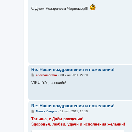
о
о
С Днем Рожденьем Черномор!!!
б
щ
е
н
и
е
Re: Наши поздравления и пожелания!
С
chernomorsko
»
30 июн 2011, 22:50
о
о
VIKULYA., спасибо!
б
щ
е
н
и
е
Re: Наши поздравления и пожелания!
С
Милая Людям
»
12 июл 2011, 13:10
о
о
Татьяна, с Днём рождения!
б
Здоровья, любви, удачи и исполнения желаний!
щ
е