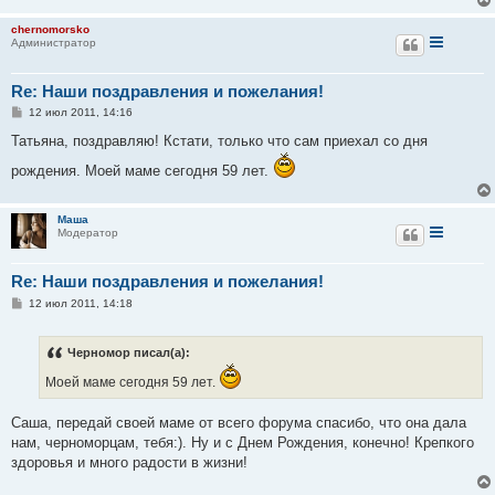
chernomorsko
Администратор
Re: Наши поздравления и пожелания!
С
12 июл 2011, 14:16
о
о
Татьяна, поздравляю! Кстати, только что сам приехал со дня
б
щ
рождения. Моей маме сегодня 59 лет.
е
н
и
е
Маша
Модератор
Re: Наши поздравления и пожелания!
С
12 июл 2011, 14:18
о
о
б
Черномор писал(а):
щ
е
Моей маме сегодня 59 лет.
н
и
е
Саша, передай своей маме от всего форума спасибо, что она дала
нам, черноморцам, тебя:). Ну и с Днем Рождения, конечно! Крепкого
здоровья и много радости в жизни!