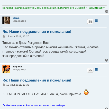
е
н
и
Если Вы нашли ошибку в моем сообщении, выделите его мышкой и нажмите alt+f4
е
Маша
Модератор
Re: Наши поздравления и пожелания!
С
12 июл 2011, 13:26
о
о
Татьяна, с Днем Рождения Вас!!!!
б
Вас можно ставить в пример многим женщинам, женам, и самое
щ
е
главное - мамам! Оставайтесь всегда такой же молодой,
н
жизнерадостной и активной!
и
е
Tatyana
Модератор
Re: Наши поздравления и пожелания!
С
12 июл 2011, 13:33
о
о
б
ВСЕМ ОГРОМНОЕ СПАСИБО! Маша, очень приятно
щ
е
н
и
Любая женщина всё простит, но ничего не забудет
е