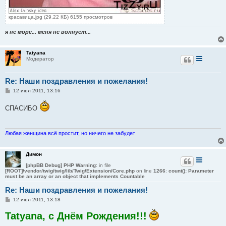
красавица.jpg (29.22 КБ) 6155 просмотров
я не море... меня не волнует...
Tatyana
Модератор
Re: Наши поздравления и пожелания!
С
12 июл 2011, 13:16
о
о
СПАСИБО
б
щ
е
н
и
Любая женщина всё простит, но ничего не забудет
е
Димон
[phpBB Debug] PHP Warning
: in file
[ROOT]/vendor/twig/twig/lib/Twig/Extension/Core.php
on line
1266
:
count(): Parameter
must be an array or an object that implements Countable
Re: Наши поздравления и пожелания!
С
12 июл 2011, 13:18
о
о
Tatyana, с Днём Рождения!!!
б
щ