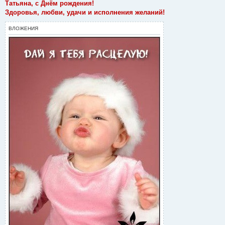
о
Татьяна, с Днём рождения!
б
Здоровья, любви, удачи и исполнения желаний!
щ
е
н
ВЛОЖЕНИЯ
и
е