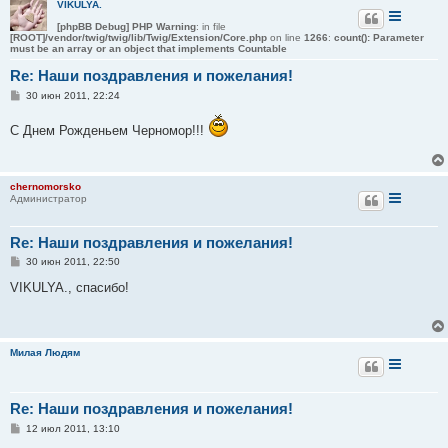
VIKULYA.
е
[phpBB Debug] PHP Warning
: in file
[ROOT]/vendor/twig/twig/lib/Twig/Extension/Core.php
on line
1266
:
count(): Parameter
must be an array or an object that implements Countable
Re: Наши поздравления и пожелания!
С
30 июн 2011, 22:24
о
о
С Днем Рожденьем Черномор!!!
б
щ
е
н
и
chernomorsko
е
Администратор
Re: Наши поздравления и пожелания!
С
30 июн 2011, 22:50
о
о
VIKULYA., спасибо!
б
щ
е
н
и
Милая Людям
е
Re: Наши поздравления и пожелания!
С
12 июл 2011, 13:10
о