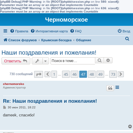
[phpBB Debug] PHP Warning
: in file
[ROOT]/phpbb/session.php
on line
580
:
sizeof():
Parameter must be an array or an object that implements Countable
[phpBB Debug] PHP Warning
: in file
[ROOT]/phpbb/session.php
on line
636
:
sizeof():
Parameter must be an array or an object that implements Countable
Черноморское
Правила
Интерактивная карта
FAQ
Вход
П
Список форумов
Крымская беседка
Общение
о
Наши поздравления и пожелания!
и
Поиск
Расширенн
Ответить
с
к
Страница
47
из
73
1
45
46
47
48
49
73
730 сообщений
Пред.
…
…
След
chernomorsko
Администратор
Re: Наши поздравления и пожелания!
С
30 июн 2011, 18:22
о
о
dameek, спасибо!
б
щ
е
н
и