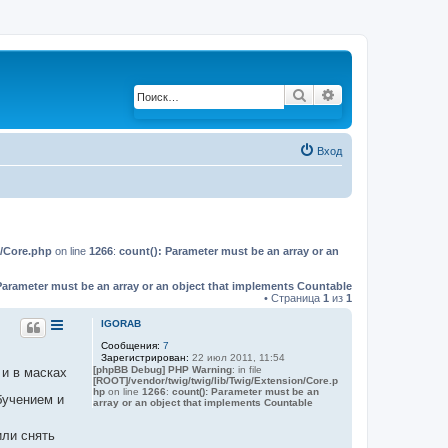
Поиск
Расширенный по
Вход
n/Core.php
on line
1266
:
count(): Parameter must be an array or an
Parameter must be an array or an object that implements Countable
• Страница
1
из
1
IGORAB
Сообщения:
7
Зарегистрирован:
22 июл 2011, 11:54
[phpBB Debug] PHP Warning
: in file
 и в масках
[ROOT]/vendor/twig/twig/lib/Twig/Extension/Core.p
hp
on line
1266
:
count(): Parameter must be an
бучением и
array or an object that implements Countable
или снять