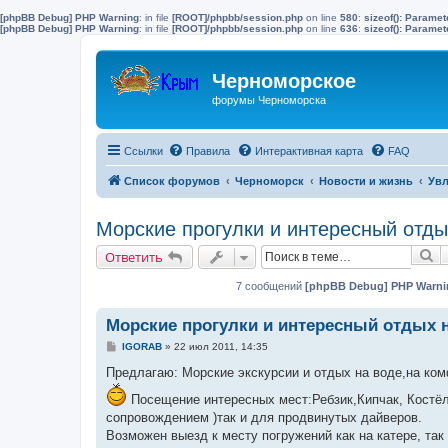
[phpBB Debug] PHP Warning
: in file
[ROOT]/phpbb/session.php
on line
580
:
sizeof(): Parame
[phpBB Debug] PHP Warning
: in file
[ROOT]/phpbb/session.php
on line
636
:
sizeof(): Parame
Черноморское
форумы Черноморска
Ссылки
Правила
Интерактивная карта
FAQ
Список форумов
Черноморск
Новости и жизнь
Увл
Морские прогулки и интересный отды
П
Ответить
7 сообщений
[phpBB Debug] PHP Warni
Морские прогулки и интересный отдых 
С
IGORAB
»
22 июл 2011, 14:35
о
о
Предлагаю: Морские экскурсии и отдых на воде,на ком
б
щ
Посещение интересных мест:Ребзик,Кипчак, Костёл, (
е
сопровождением )так и для продвинутых дайверов.
н
и
Возможен выезд к месту погружений как на катере, т
е