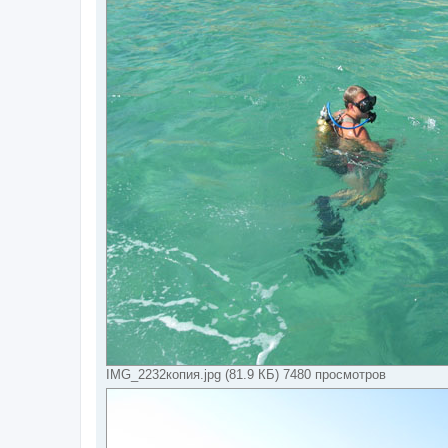
IMG_2232копия.jpg (81.9 КБ) 7480 просмотров