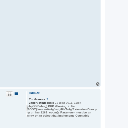
В
е
р
IGORAB
н
Сообщения:
7
у
Зарегистрирован:
22 июл 2011, 11:54
т
[phpBB Debug] PHP Warning
: in file
ь
[ROOT]/vendor/twig/twig/lib/Twig/Extension/Core.p
с
hp
on line
1266
:
count(): Parameter must be an
я
array or an object that implements Countable
к
н
а