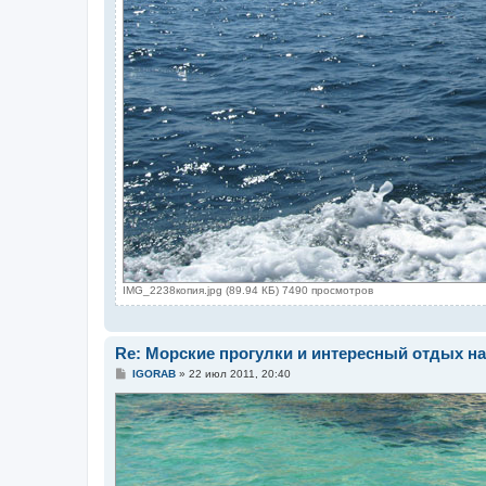
IMG_2238копия.jpg (89.94 КБ) 7490 просмотров
Re: Морские прогулки и интересный отдых на
С
IGORAB
»
22 июл 2011, 20:40
о
о
б
щ
е
н
и
е