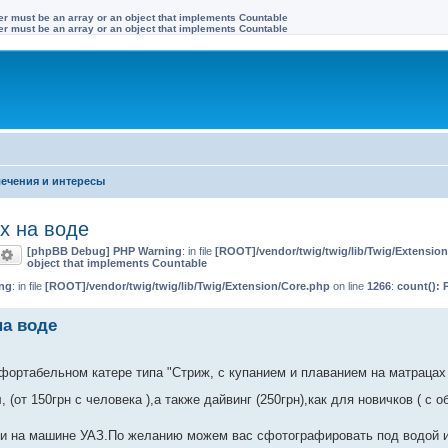
ter must be an array or an object that implements Countable
ter must be an array or an object that implements Countable
ечения и интересы
х на воде
[phpBB Debug] PHP Warning
: in file
[ROOT]/vendor/twig/twig/lib/Twig/Extensio
оиск
Расширенный поиск
object that implements Countable
ng
: in file
[ROOT]/vendor/twig/twig/lib/Twig/Extension/Core.php
on line
1266
:
count(): 
на воде
фортабельном катере типа "Стриж, с купанием и плаванием на матрацах
от 150грн с человека ),а также дайвинг (250грн),как для новичков ( с о
ак и на машине УАЗ.По желанию можем вас сфотографировать под водой 