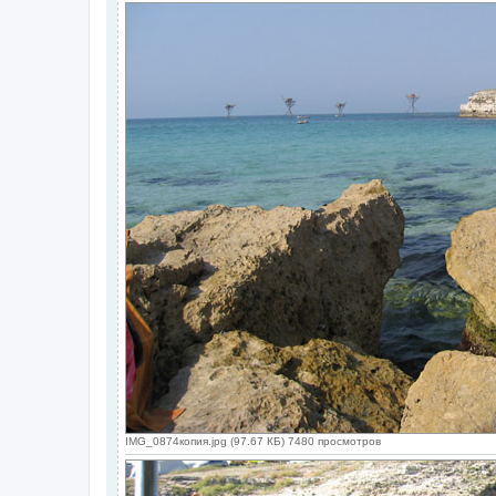
IMG_0874копия.jpg (97.67 КБ) 7480 просмотров