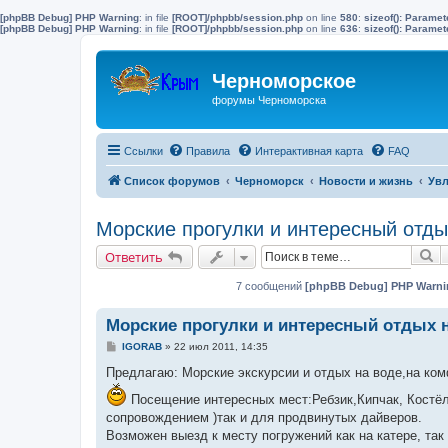
[phpBB Debug] PHP Warning
: in file
[ROOT]/phpbb/session.php
on line
580
:
sizeof(): Parame
[phpBB Debug] PHP Warning
: in file
[ROOT]/phpbb/session.php
on line
636
:
sizeof(): Parame
Черноморское
форумы Черноморска
Ссылки
Правила
Интерактивная карта
FAQ
Список форумов
Черноморск
Новости и жизнь
Увл
Морские прогулки и интересный отды
П
Ответить
7 сообщений
[phpBB Debug] PHP Warni
Морские прогулки и интересный отдых 
С
IGORAB
»
22 июл 2011, 14:35
о
о
Предлагаю: Морские экскурсии и отдых на воде,на ком
б
щ
Посещение интересных мест:Ребзик,Кипчак, Костёл, (
е
сопровождением )так и для продвинутых дайверов.
н
и
Возможен выезд к месту погружений как на катере, т
е