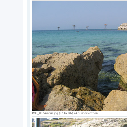
IMG_0874копия.jpg (97.67 КБ) 7479 просмотров