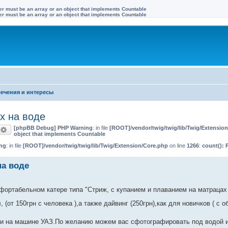
ter must be an array or an object that implements Countable
ter must be an array or an object that implements Countable
ечения и интересы
х на воде
[phpBB Debug] PHP Warning
: in file
[ROOT]/vendor/twig/twig/lib/Twig/Extensio
оиск
Расширенный поиск
object that implements Countable
ng
: in file
[ROOT]/vendor/twig/twig/lib/Twig/Extension/Core.php
on line
1266
:
count(): 
на воде
фортабельном катере типа "Стриж, с купанием и плаванием на матрацах
от 150грн с человека ),а также дайвинг (250грн),как для новичков ( с о
ак и на машине УАЗ.По желанию можем вас сфотографировать под водой 