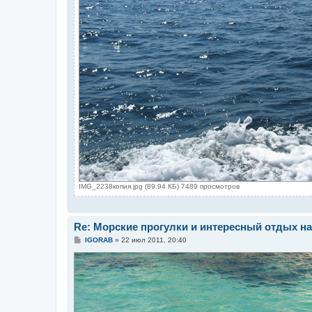
IMG_2238копия.jpg (89.94 КБ) 7489 просмотров
Re: Морские прогулки и интересный отдых на
С
IGORAB
»
22 июл 2011, 20:40
о
о
б
щ
е
н
и
е