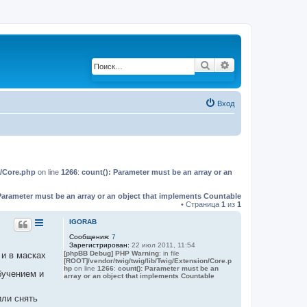
Поиск
Расширенный по
Вход
n/Core.php
on line
1266
:
count(): Parameter must be an array or an
Parameter must be an array or an object that implements Countable
• Страница
1
из
1
IGORAB
Сообщения:
7
Зарегистрирован:
22 июл 2011, 11:54
[phpBB Debug] PHP Warning
: in file
 и в масках
[ROOT]/vendor/twig/twig/lib/Twig/Extension/Core.p
hp
on line
1266
:
count(): Parameter must be an
бучением и
array or an object that implements Countable
или снять