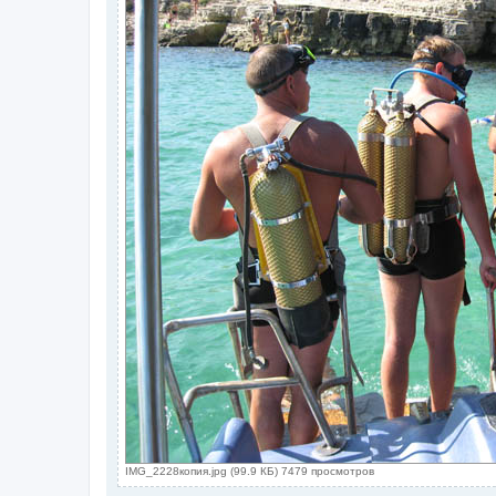
IMG_2228копия.jpg (99.9 КБ) 7479 просмотров