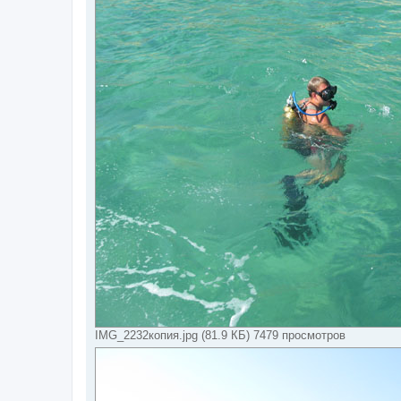
IMG_2232копия.jpg (81.9 КБ) 7479 просмотров