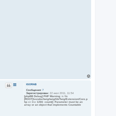
В
е
р
IGORAB
н
Сообщения:
7
у
Зарегистрирован:
22 июл 2011, 11:54
т
[phpBB Debug] PHP Warning
: in file
ь
[ROOT]/vendor/twig/twig/lib/Twig/Extension/Core.p
с
hp
on line
1266
:
count(): Parameter must be an
я
array or an object that implements Countable
к
н
а