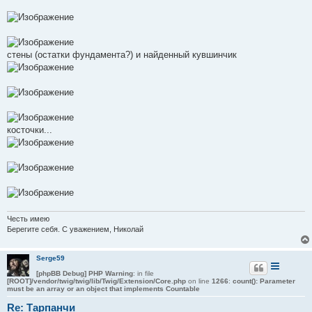
стены (остатки фундамента?) и найденный кувшинчик
косточки...
Честь имею
Берегите себя. С уважением, Николай
Serge59
[phpBB Debug] PHP Warning
: in file
[ROOT]/vendor/twig/twig/lib/Twig/Extension/Core.php
on line
1266
:
count(): Parameter
must be an array or an object that implements Countable
Re: Тарпанчи