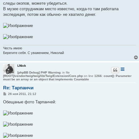
следы окопов, можете убедиться.
В музее сотрудникам место известно, когда-то там работала
экспедиция, потом как обычно- не хватило денег.
Честь имею
Берегите себя. С уважением, Николай
LNick
[phpBB Debug] PHP Warning
: in file
[ROOT]/vendor/twig/twig/lib/Twig/Extension/Core.php
on line
1266
:
count(): Parameter
must be an array or an object that implements Countable
Re: Тарпанчи
С
26 ноя 2011, 21:12
о
о
Обещаные фото Тарпанчей:
б
щ
е
н
и
е