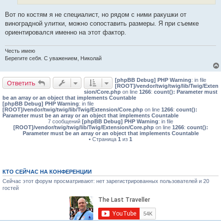
е
Вот по костям я не специалист, но рядом с ними ракушки от
виноградной улитки, можно сопоставить размеры. Я при съемке
ориентировался именно на этот фактор.
Честь имею
Берегите себя. С уважением, Николай
[phpBB Debug] PHP Warning
: in file
Ответить
[ROOT]/vendor/twig/twig/lib/Twig/Exten
sion/Core.php
on line
1266
:
count(): Parameter must
be an array or an object that implements Countable
[phpBB Debug] PHP Warning
: in file
[ROOT]/vendor/twig/twig/lib/Twig/Extension/Core.php
on line
1266
:
count():
Parameter must be an array or an object that implements Countable
7 сообщений
[phpBB Debug] PHP Warning
: in file
[ROOT]/vendor/twig/twig/lib/Twig/Extension/Core.php
on line
1266
:
count():
Parameter must be an array or an object that implements Countable
• Страница
1
из
1
КТО СЕЙЧАС НА КОНФЕРЕНЦИИ
Сейчас этот форум просматривают: нет зарегистрированных пользователей и 20
гостей