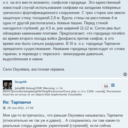
н.э. на его месте возникло, скифское городище. Это единственный
щ
е
известный случай использования скифами на западном побережье
н
греческого фортификационного сооружения. С трех сторон оно имело
и
е
защитную стену толщиной 2,8 м. Вдоль стены на расстоянии 4 м
одна от другой располагались боевые башни. Перед стеной
находился глубокий, до 4,5 м, ров шириной 11-12 м. Склон рва был
облицован каменными плитами. Предполагают, что городище погибло
во время второго похода войск Диофанта против скифов, в это
время оно было сильно разрушено. В III в. н.э. городище Тарпанчи
прекратило существование. Название городища происходит от слова
тарапан, в переводе с тюркского - виноградная давильня,
выдолбленная в камне.
Село Окунёвка, восточная окраина.
Serge59
[phpBB Debug] PHP Warning
: in file
[ROOT]/vendor/twig/twig/lib/Twig/Extension/Core.php
on line
1266
:
count(): Parameter
must be an array or an object that implements Countable
Re: Тарпанчи
С
26 ноя 2011, 17:08
о
о
Мне где-то встречалось, что раньше Окуневка называлась Тарпанчи
б
(относительно не так уж и давно)... А сохранились ли там какие-то
щ
е
реальные следы древних укреплений (строений), если сейчас