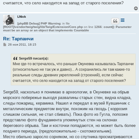
н
считается, что село находится на запад от старого поселения?
и
е
LNick
[phpBB Debug] PHP Warning
: in file
[ROOT]/vendor/twig/twig/lib/Twig/Extension/Core.php
on line
1266
:
count(): Parameter
must be an array or an object that implements Countable
Re: Тарпанчи
С
26 ноя 2011, 18:15
о
о
б
Serge59 писал(а):
щ
е
Мне где-то встречалось, что раньше Окуневка называлась Тарпанчи
н
(относительно не так уж и давно)... А сохранились ли там какие-то
и
е
реальные следы древних укреплений (строений), если сейчас
считается, что село находится на запад от старого поселения?
Serge59, насколько я понимаю в археологии, в Окуневке на обрыв
морского побережье выходя развалины старых стен, видна кладка,
следы пожарищ, керамика. Нашел и передал в музей Кувшинчик с
металлическим предметом внутри, похожим на гвоздь ( коррозия
слишком сильная, не стал сбивать). Пока фото из Гугла, попозже
представлю фото фундамента упомянутых стен на склонах
берегового обрыва. Там и косточки попадаются, но может быть более
позднего периода, (предположительно - скотомогильник).
Место обильно заросло сорняком, но со спутника просматриваются