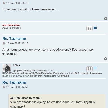
С
27 ноя 2011, 08:16
о
о
Большое спасибо! Очень интересно...
б
щ
е
н
и
chernomorsko
е
Администратор
Re: Тарпанчи
С
27 ноя 2011, 12:13
о
о
А на предпоследнем рисунке что изображено? Кости крупных
б
животных?
щ
е
н
и
LNick
е
[phpBB Debug] PHP Warning
: in file
[ROOT]/vendor/twig/twig/lib/Twig/Extension/Core.php
on line
1266
:
count(): Parameter
must be an array or an object that implements Countable
Re: Тарпанчи
С
27 ноя 2011, 14:53
о
о
б
Черномор писал(а):
щ
е
А на предпоследнем рисунке что изображено? Кости крупных
н
животных?
и