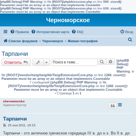
[phpBB Debug] PHP Warning
: in file
[ROOT]/phpbb/session.php
on line
580
:
sizeof():
Parameter must be an array or an object that implements Countable
[phpBB Debug] PHP Warning
: in file
[ROOT]/phpbb/session.php
on line
636
:
sizeof():
Parameter must be an array or an object that implements Countable
Черноморское
Правила
Интерактивная карта
FAQ
Вход
П
Список форумов
Черноморск
Живая география
о
Тарпанчи
и
[phpBB
Поиск
Расширенн
Ответить
с
Debug]
PHP
к
Warning
: in
file
[ROOT]/vendor/twig/twig/lib/Twig/Extension/Core.php
on line
1266
:
count():
Parameter must be an array or an object that implements Countable
7 сообщений
[phpBB Debug] PHP Warning
: in file
[ROOT]/vendor/twig/twig/lib/Twig/Extension/Core.php
on line
1266
:
count():
Parameter must be an array or an object that implements Countable
• Страница
1
из
1
chernomorsko
Администратор
Тарпанчи
С
25 ноя 2011, 16:15
о
о
Тарпанчи - это античное греческое городище IV в. до н.э. Во II в. до
б