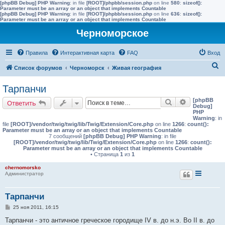
[phpBB Debug] PHP Warning
: in file
[ROOT]/phpbb/session.php
on line
580
:
sizeof():
Parameter must be an array or an object that implements Countable
[phpBB Debug] PHP Warning
: in file
[ROOT]/phpbb/session.php
on line
636
:
sizeof():
Parameter must be an array or an object that implements Countable
Черноморское
Правила
Интерактивная карта
FAQ
Вход
П
Список форумов
Черноморск
Живая география
о
Тарпанчи
и
[phpBB
Поиск
Расширенн
Ответить
с
Debug]
PHP
к
Warning
: in
file
[ROOT]/vendor/twig/twig/lib/Twig/Extension/Core.php
on line
1266
:
count():
Parameter must be an array or an object that implements Countable
7 сообщений
[phpBB Debug] PHP Warning
: in file
[ROOT]/vendor/twig/twig/lib/Twig/Extension/Core.php
on line
1266
:
count():
Parameter must be an array or an object that implements Countable
• Страница
1
из
1
chernomorsko
Администратор
Тарпанчи
С
25 ноя 2011, 16:15
о
о
Тарпанчи - это античное греческое городище IV в. до н.э. Во II в. до
б