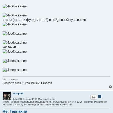
стены (остатки фундамента?) и найденный кувшинчик
косточки...
Честь имею
Берегите себя. С уважением, Николай
Serge59
[phpBB Debug] PHP Warning
: in file
[ROOT]/vendor/twig/twig/lib/Twig/Extension/Core.php
on line
1266
:
count(): Parameter
must be an array or an object that implements Countable
Re: Тарпанчи