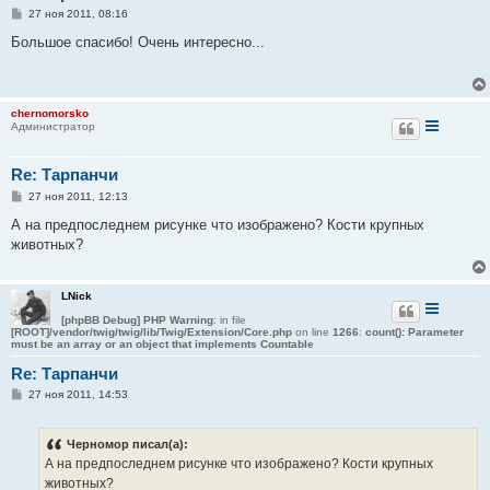
С
27 ноя 2011, 08:16
о
о
Большое спасибо! Очень интересно...
б
щ
е
н
и
chernomorsko
е
Администратор
Re: Тарпанчи
С
27 ноя 2011, 12:13
о
о
А на предпоследнем рисунке что изображено? Кости крупных
б
животных?
щ
е
н
и
LNick
е
[phpBB Debug] PHP Warning
: in file
[ROOT]/vendor/twig/twig/lib/Twig/Extension/Core.php
on line
1266
:
count(): Parameter
must be an array or an object that implements Countable
Re: Тарпанчи
С
27 ноя 2011, 14:53
о
о
б
Черномор писал(а):
щ
е
А на предпоследнем рисунке что изображено? Кости крупных
н
животных?
и