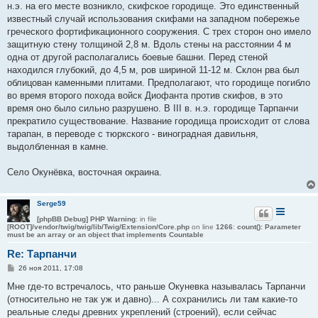
н.э. на его месте возникло, скифское городище. Это единственный
щ
е
известный случай использования скифами на западном побережье
н
греческого фортификационного сооружения. С трех сторон оно имело
и
е
защитную стену толщиной 2,8 м. Вдоль стены на расстоянии 4 м
одна от другой располагались боевые башни. Перед стеной
находился глубокий, до 4,5 м, ров шириной 11-12 м. Склон рва был
облицован каменными плитами. Предполагают, что городище погибло
во время второго похода войск Диофанта против скифов, в это
время оно было сильно разрушено. В III в. н.э. городище Тарпанчи
прекратило существование. Название городища происходит от слова
тарапан, в переводе с тюркского - виноградная давильня,
выдолбленная в камне.
Село Окунёвка, восточная окраина.
Serge59
[phpBB Debug] PHP Warning
: in file
[ROOT]/vendor/twig/twig/lib/Twig/Extension/Core.php
on line
1266
:
count(): Parameter
must be an array or an object that implements Countable
Re: Тарпанчи
С
26 ноя 2011, 17:08
о
о
Мне где-то встречалось, что раньше Окуневка называлась Тарпанчи
б
(относительно не так уж и давно)... А сохранились ли там какие-то
щ
е
реальные следы древних укреплений (строений), если сейчас