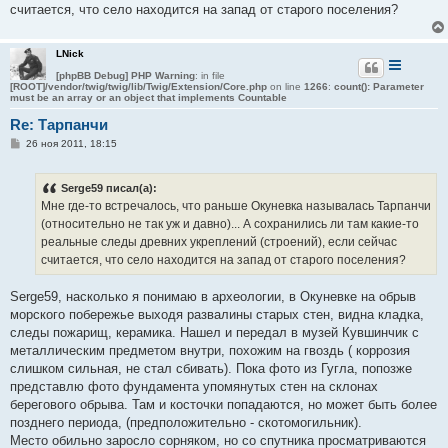
н
считается, что село находится на запад от старого поселения?
и
е
LNick
[phpBB Debug] PHP Warning
: in file
[ROOT]/vendor/twig/twig/lib/Twig/Extension/Core.php
on line
1266
:
count(): Parameter
must be an array or an object that implements Countable
Re: Тарпанчи
С
26 ноя 2011, 18:15
о
о
б
Serge59 писал(а):
щ
е
Мне где-то встречалось, что раньше Окуневка называлась Тарпанчи
н
(относительно не так уж и давно)... А сохранились ли там какие-то
и
е
реальные следы древних укреплений (строений), если сейчас
считается, что село находится на запад от старого поселения?
Serge59, насколько я понимаю в археологии, в Окуневке на обрыв
морского побережье выходя развалины старых стен, видна кладка,
следы пожарищ, керамика. Нашел и передал в музей Кувшинчик с
металлическим предметом внутри, похожим на гвоздь ( коррозия
слишком сильная, не стал сбивать). Пока фото из Гугла, попозже
представлю фото фундамента упомянутых стен на склонах
берегового обрыва. Там и косточки попадаются, но может быть более
позднего периода, (предположительно - скотомогильник).
Место обильно заросло сорняком, но со спутника просматриваются