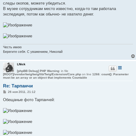
следы окопов, можете убедиться.
В музее сотрудникам место известно, когда-то там работала
экспедиция, потом как обычно- не хватило денег.
Честь имею
Берегите себя. С уважением, Николай
LNick
[phpBB Debug] PHP Warning
: in file
[ROOT]/vendor/twig/twig/lib/Twig/Extension/Core.php
on line
1266
:
count(): Parameter
must be an array or an object that implements Countable
Re: Тарпанчи
С
26 ноя 2011, 21:12
о
о
Обещаные фото Тарпанчей:
б
щ
е
н
и
е