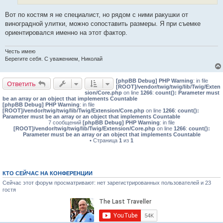
е
Вот по костям я не специалист, но рядом с ними ракушки от
виноградной улитки, можно сопоставить размеры. Я при съемке
ориентировался именно на этот фактор.
Честь имею
Берегите себя. С уважением, Николай
[phpBB Debug] PHP Warning
: in file
Ответить
[ROOT]/vendor/twig/twig/lib/Twig/Exten
sion/Core.php
on line
1266
:
count(): Parameter must
be an array or an object that implements Countable
[phpBB Debug] PHP Warning
: in file
[ROOT]/vendor/twig/twig/lib/Twig/Extension/Core.php
on line
1266
:
count():
Parameter must be an array or an object that implements Countable
7 сообщений
[phpBB Debug] PHP Warning
: in file
[ROOT]/vendor/twig/twig/lib/Twig/Extension/Core.php
on line
1266
:
count():
Parameter must be an array or an object that implements Countable
• Страница
1
из
1
КТО СЕЙЧАС НА КОНФЕРЕНЦИИ
Сейчас этот форум просматривают: нет зарегистрированных пользователей и 23
гостя