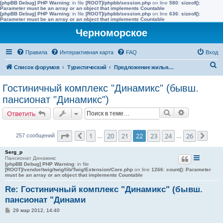
[phpBB Debug] PHP Warning
: in file
[ROOT]/phpbb/session.php
on line
580
:
sizeof():
Parameter must be an array or an object that implements Countable
[phpBB Debug] PHP Warning
: in file
[ROOT]/phpbb/session.php
on line
636
:
sizeof():
Parameter must be an array or an object that implements Countable
Черноморское
Правила
Интерактивная карта
FAQ
Вход
П
Список форумов
Туристический
Предложение жилья в Черноморске (сдать)
о
Гостиничный комплекс "Динамикс" (бывш.
и
пансионат "Динамикс")
с
Поиск
Расширенн
Ответить
к
Страница
22
из
26
1
20
21
22
23
24
26
257 сообщений
Пред.
…
…
След
Serg_p
Пансионат Динамикс
[phpBB Debug] PHP Warning
: in file
[ROOT]/vendor/twig/twig/lib/Twig/Extension/Core.php
on line
1266
:
count(): Parameter
must be an array or an object that implements Countable
Re: Гостиничный комплекс "Динамикс" (бывш.
пансионат "Динами
С
29 мар 2012, 14:40
о
о