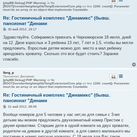
[phpBB Debug] PHP Warning
: in file
[ROOT]/vendor/twig/twig/lib/Twig/Extension/Core.php
on line
1266
:
count(): Parameter
must be an array or an object that implements Countable
Re: Гостиничный комплекс "Динамикс" (бывш.
пансионат "Динами
С
30 май 2012, 18:17
о
о
Здравствуйте. Собираемся приехать в Черноморское 18 июля, дней
б
на 12. Двое взрослых и 3 ребенка 13 лет, 7 лет и 1,5, чтобы вы могли
щ
е
предложить. Взрослым детям можно доп. место а мал.ребенку
н
арендовать кроватку. Сколько это все будет стоить? Заранее
и
е
спасибо.
Serg_p
Пансионат Динамикс
[phpBB Debug] PHP Warning
: in file
[ROOT]/vendor/twig/twig/lib/Twig/Extension/Core.php
on line
1266
:
count(): Parameter
must be an array or an object that implements Countable
Re: Гостиничный комплекс "Динамикс" (бывш.
пансионат "Динами
С
31 май 2012, 08:06
о
о
Вообще номеров для 5 человек у нас нет,но для семьи с 3-мя
б
детьми мы можем предложить двухкомнатный номер Престиж с
щ
е
двумя кроватями. Старшие дети в одной комнате на двух кроватях,
н
родители на диване в другой комнате, а для самого маленького мы
и
е
поставим в номер детскую кроватку. С 18 июля для Вас такое