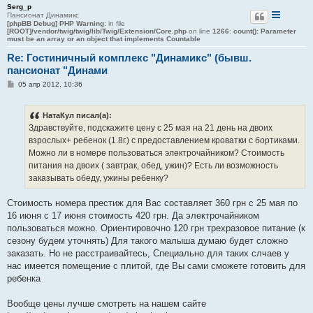
Serg_p
Пансионат Динамикс
[phpBB Debug] PHP Warning
: in file
[ROOT]/vendor/twig/twig/lib/Twig/Extension/Core.php
on line
1266
:
count(): Parameter
must be an array or an object that implements Countable
Re: Гостиничный комплекс "Динамикс" (бывш.
пансионат "Динами
С
05 апр 2012, 10:36
о
о
б
НатаКул писал(а):
щ
е
Здравствуйте, подскажите цену с 25 мая на 21 день на двоих
н
взрослых+ ребенок (1.8г.) с предоставлением кроватки с бортиками.
и
е
Можно ли в номере пользоваться электрочайником? Стоимость
питания на двоих ( завтрак, обед, ужин)? Есть ли возможность
заказывать обеду, ужины ребенку?
Стоимость номера престиж для Вас составляет 360 грн с 25 мая по
16 июня с 17 июня стоимость 420 грн. Да электрочайником
пользоваться можно. Ориентировочно 120 грн трехразовое питание (к
сезону будем уточнять) Для такого малыша думаю будет сложно
заказать. Но не расстраивайтесь, Специально для таких слчаев у
нас имеется помещение с плитой, где Вы сами сможете готовить для
ребенка
Вообще цены лучше смотреть на нашем сайте