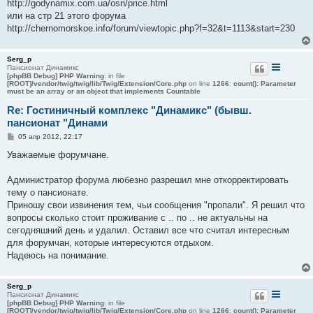
http://godynamix.com.ua/osn/price.html
или на стр 21 этого форума
http://chernomorskoe.info/forum/viewtopic.php?f=32&t=1113&start=230
Serg_p
Пансионат Динамикс
[phpBB Debug] PHP Warning
: in file
[ROOT]/vendor/twig/twig/lib/Twig/Extension/Core.php
on line
1266
:
count(): Parameter
must be an array or an object that implements Countable
Re: Гостиничный комплекс "Динамикс" (бывш.
пансионат "Динами
С
05 апр 2012, 22:17
о
о
Уважаемые форумчане.
б
щ
е
Администратор форума любезно разрешил мне откорректировать
н
тему о пансионате.
и
е
Приношу свои извинения тем, чьи сообщения "пропали". Я решил что
вопросы сколько стоит проживание с .. по .. не актуальны на
сегодняшний день и удалил. Оставил все что считал интересным
для форумчан, которые интересуются отдыхом.
Надеюсь на понимание.
Serg_p
Пансионат Динамикс
[phpBB Debug] PHP Warning
: in file
[ROOT]/vendor/twig/twig/lib/Twig/Extension/Core.php
on line
1266
:
count(): Parameter