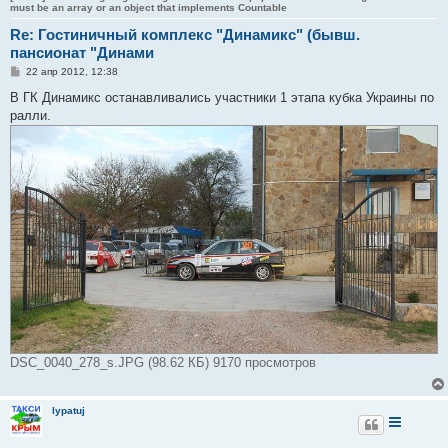
must be an array or an object that implements Countable
Re: Гостиничный комплекс "Динамикс" (бывш.
пансионат "Динами
С
22 апр 2012, 12:38
о
о
В ГК Динамикс останавливались участники 1 этапа кубка Украины по
б
ралли.
щ
е
н
и
е
DSC_0040_278_s.JPG (98.62 КБ) 9170 просмотров
lypatuj