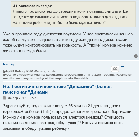
б
Santarosa писал(а):
щ
е
Я много про дискотеку до середины ночи в отзывах слышала. Ее
н
везде везде слышно? Или можно подобрать номер для отдыха с
и
е
маленьким ребенком, чтобы не было музыки ночью?
Уже в прошлом году дискотеки поутихли. У нас практически небыло
жалоб на музыку. Надеюсь в этом году заведения с дискотеками
тоже будут контролировать на громкость. А "тихие" номера конечно
же есть и всегда были.
НатаКул
[phpBB Debug] PHP Warning
: in file
[ROOT]/vendor/twig/twig/lib/Twig/Extension/Core.php
on line
1266
:
count(): Parameter
must be an array or an object that implements Countable
Re: Гостиничный комплекс "Динамикс" (бывш.
пансионат "Динами
С
04 апр 2012, 17:36
о
о
Здравствуйте, подскажите цену с 25 мая на 21 день на двоих
б
взрослых+ ребенок (1.8г.) с предоставлением кроватки с бортиками.
щ
е
Можно ли в номере пользоваться электрочайником? Стоимость
н
питания на двоих ( завтрак, обед, ужин)? Есть ли возможность
и
е
заказывать обеду, ужины ребенку?