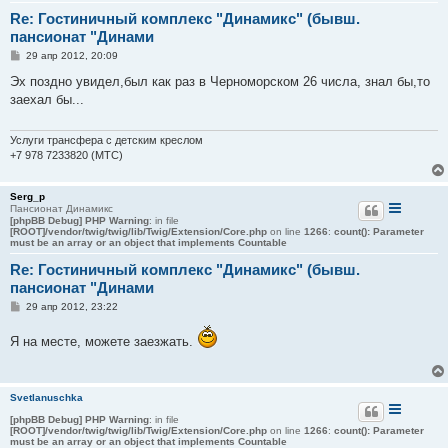
Re: Гостиничный комплекс "Динамикс" (бывш.
пансионат "Динами
С
29 апр 2012, 20:09
о
о
Эх поздно увидел,был как раз в Черноморском 26 числа, знал бы,то
б
заехал бы...
щ
е
н
и
Услуги трансфера с детским креслом
е
+7 978 7233820 (МТС)
Serg_p
Пансионат Динамикс
[phpBB Debug] PHP Warning
: in file
[ROOT]/vendor/twig/twig/lib/Twig/Extension/Core.php
on line
1266
:
count(): Parameter
must be an array or an object that implements Countable
Re: Гостиничный комплекс "Динамикс" (бывш.
пансионат "Динами
С
29 апр 2012, 23:22
о
о
Я на месте, можете заезжать.
б
щ
е
н
и
Svetlanuschka
е
[phpBB Debug] PHP Warning
: in file
[ROOT]/vendor/twig/twig/lib/Twig/Extension/Core.php
on line
1266
:
count(): Parameter
must be an array or an object that implements Countable