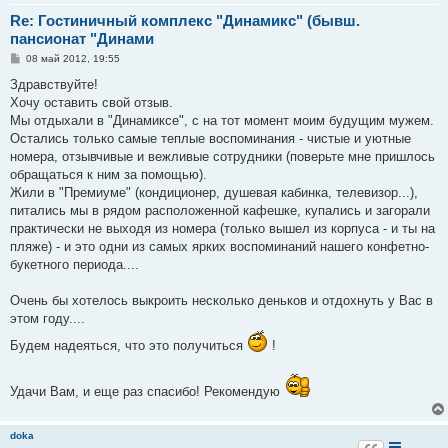
Re: Гостиничный комплекс "Динамикс" (бывш.
пансионат "Динами
С
08 май 2012, 19:55
о
о
Здравствуйте!
б
Хочу оставить свой отзыв.
щ
е
Мы отдыхали в "Динамиксе", с на тот момент моим будущим мужем.
н
Остались только самые теплые воспоминания - чистые и уютные
и
е
номера, отзывчивые и вежливые сотрудники (поверьте мне пришлось
обращаться к ним за помощью).
Жили в "Премиуме" (кондиционер, душевая кабинка, телевизор...),
питались мы в рядом расположенной кафешке, купались и загорали
практически не выходя из номера (только вышел из корпуса - и ты на
пляже) - и это одни из самых ярких воспоминаний нашего конфетно-
букетного периода....
Очень бы хотелось выкроить несколько деньков и отдохнуть у Вас в
этом году....
Будем надеяться, что это получиться
!
Удачи Вам, и еще раз спасибо! Рекомендую
doka