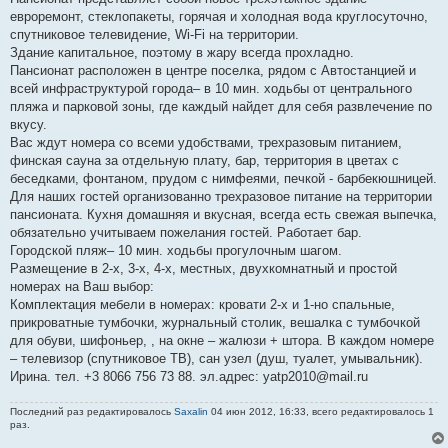
б
евроремонт, стеклопакеты, горячая и холодная вода круглосуточно,
щ
е
спутниковое телевидение, Wi-Fi на территории.
н
Здание капитальное, поэтому в жару всегда прохладно.
и
е
Пансионат расположен в центре поселка, рядом с Автостанцией и
всей инфраструктурой города– в 10 мин. ходьбы от центрального
пляжа и парковой зоны, где каждый найдет для себя развлечение по
вкусу.
Вас ждут номера со всеми удобствами, трехразовым питанием,
финская сауна за отдельную плату, бар, территория в цветах с
беседками, фонтаном, прудом с нимфеями, печкой - барбекюшницей.
Для наших гостей организованно трехразовое питание на территории
пансионата. Кухня домашняя и вкусная, всегда есть свежая выпечка,
обязательно учитываем пожелания гостей. Работает бар.
Городской пляж– 10 мин. ходьбы прогулочным шагом.
Размещение в 2-х, 3-х, 4-х, местных, двухкомнатный и простой
номерах на Ваш выбор:
Комплектация мебели в номерах: кровати 2-х и 1-но спальные,
прикроватные тумбочки, журнальный столик, вешалка с тумбочкой
для обуви, шифоньер, , на окне – жалюзи + штора. В каждом номере
– телевизор (спутниковое ТВ), сан узел (душ, туалет, умывальник).
Ирина. тел. +3 8066 756 73 88. эл.адрес: yatp2010@mail.ru
Последний раз редактировалось
Saxalin
04 июн 2012, 16:33, всего редактировалось 1
раз.