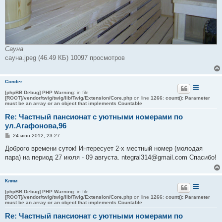
Сауна
сауна.jpeg (46.49 КБ) 10097 просмотров
Conder
[phpBB Debug] PHP Warning
: in file
[ROOT]/vendor/twig/twig/lib/Twig/Extension/Core.php
on line
1266
:
count(): Parameter
must be an array or an object that implements Countable
Re: Частный пансионат с уютными номерами по
ул.Агафонова,96
С
24 июн 2012, 23:27
о
о
Доброго времени суток! Интересует 2-х местный номер (молодая
б
пара) на период 27 июля - 09 августа. ntegral314@gmail.com Спасибо!
щ
е
н
и
Клим
е
[phpBB Debug] PHP Warning
: in file
[ROOT]/vendor/twig/twig/lib/Twig/Extension/Core.php
on line
1266
:
count(): Parameter
must be an array or an object that implements Countable
Re: Частный пансионат с уютными номерами по