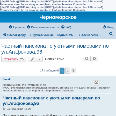
[phpBB Debug] PHP Warning
: in file
[ROOT]/phpbb/session.php
on line
580
:
sizeof():
Parameter must be an array or an object that implements Countable
[phpBB Debug] PHP Warning
: in file
[ROOT]/phpbb/session.php
on line
636
:
sizeof():
Parameter must be an array or an object that implements Countable
Черноморское
Правила
Интерактивная карта
FAQ
Вход
П
Список форумов
Туристический
Сдать/снять в других населенных пунктах района
Архив всего жилья до 2015 года
о
Частный пансионат с уютными номерами по
и
ул.Агафонова,96
с
Поиск
Расширенн
Ответить
к
1
2
17 сообщений
След.
Saxalin
[phpBB Debug] PHP Warning
: in file
[ROOT]/vendor/twig/twig/lib/Twig/Extension/Core.php
on line
1266
:
count(): Parameter
must be an array or an object that implements Countable
Частный пансионат с уютными номерами по
ул.Агафонова,96
С
04 июн 2012, 16:26
о
о
Пансионат представляет собой новое трехэтажное здание –