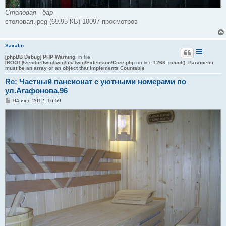
Столовая - бар
столовая.jpeg (69.95 КБ) 10097 просмотров
Saxalin
[phpBB Debug] PHP Warning
: in file
[ROOT]/vendor/twig/twig/lib/Twig/Extension/Core.php
on line
1266
:
count(): Parameter
must be an array or an object that implements Countable
Re: Частный пансионат с уютными номерами по
ул.Агафонова,96
С
04 июн 2012, 16:59
о
о
б
щ
е
н
и
е