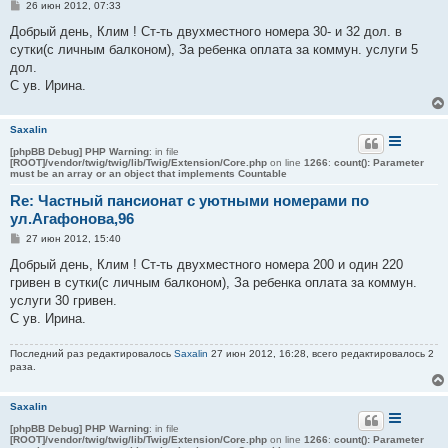
С
26 июн 2012, 07:33
о
о
Добрый день, Клим ! Ст-ть двухместного номера 30- и 32 дол. в
б
сутки(с личным балконом), За ребенка оплата за коммун. услуги 5
щ
е
дол.
н
С ув. Ирина.
и
е
Saxalin
[phpBB Debug] PHP Warning
: in file
[ROOT]/vendor/twig/twig/lib/Twig/Extension/Core.php
on line
1266
:
count(): Parameter
must be an array or an object that implements Countable
Re: Частный пансионат с уютными номерами по
ул.Агафонова,96
С
27 июн 2012, 15:40
о
о
Добрый день, Клим ! Ст-ть двухместного номера 200 и один 220
б
гривен в сутки(с личным балконом), За ребенка оплата за коммун.
щ
е
услуги 30 гривен.
н
С ув. Ирина.
и
е
Последний раз редактировалось
Saxalin
27 июн 2012, 16:28, всего редактировалось 2
раза.
Saxalin
[phpBB Debug] PHP Warning
: in file
[ROOT]/vendor/twig/twig/lib/Twig/Extension/Core.php
on line
1266
:
count(): Parameter