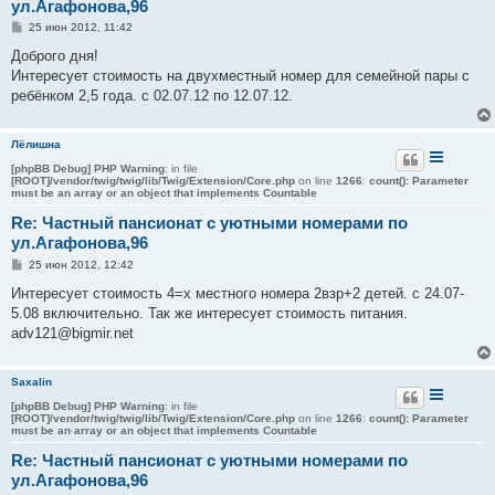
ул.Агафонова,96
С
25 июн 2012, 11:42
о
о
Доброго дня!
б
Интересует стоимость на двухместный номер для семейной пары с
щ
е
ребёнком 2,5 года. с 02.07.12 по 12.07.12.
н
и
е
Лёлишна
[phpBB Debug] PHP Warning
: in file
[ROOT]/vendor/twig/twig/lib/Twig/Extension/Core.php
on line
1266
:
count(): Parameter
must be an array or an object that implements Countable
Re: Частный пансионат с уютными номерами по
ул.Агафонова,96
С
25 июн 2012, 12:42
о
о
Интересует стоимость 4=х местного номера 2взр+2 детей. с 24.07-
б
5.08 включительно. Так же интересует стоимость питания.
щ
е
adv121@bigmir.net
н
и
е
Saxalin
[phpBB Debug] PHP Warning
: in file
[ROOT]/vendor/twig/twig/lib/Twig/Extension/Core.php
on line
1266
:
count(): Parameter
must be an array or an object that implements Countable
Re: Частный пансионат с уютными номерами по
ул.Агафонова,96