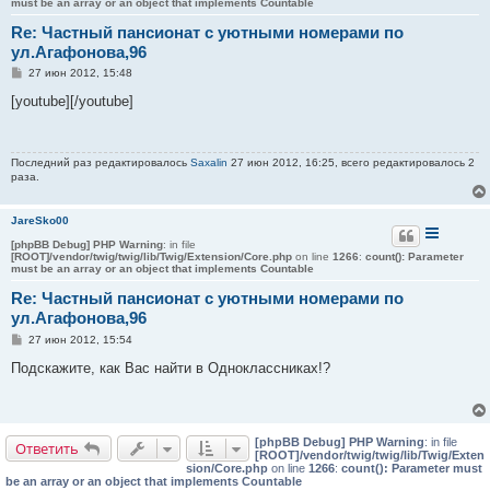
must be an array or an object that implements Countable
Re: Частный пансионат с уютными номерами по
ул.Агафонова,96
С
27 июн 2012, 15:48
о
о
[youtube][/youtube]
б
щ
е
н
Последний раз редактировалось
Saxalin
27 июн 2012, 16:25, всего редактировалось 2
и
раза.
е
JareSko00
[phpBB Debug] PHP Warning
: in file
[ROOT]/vendor/twig/twig/lib/Twig/Extension/Core.php
on line
1266
:
count(): Parameter
must be an array or an object that implements Countable
Re: Частный пансионат с уютными номерами по
ул.Агафонова,96
С
27 июн 2012, 15:54
о
о
Подскажите, как Вас найти в Одноклассниках!?
б
щ
е
н
и
[phpBB Debug] PHP Warning
: in file
е
Ответить
[ROOT]/vendor/twig/twig/lib/Twig/Exten
sion/Core.php
on line
1266
:
count(): Parameter must
be an array or an object that implements Countable