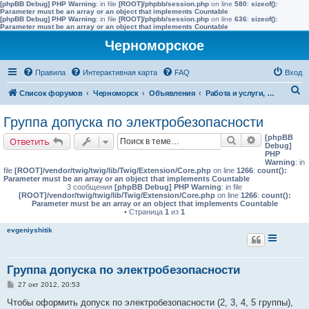
[phpBB Debug] PHP Warning
: in file
[ROOT]/phpbb/session.php
on line
580
:
sizeof():
Parameter must be an array or an object that implements Countable
[phpBB Debug] PHP Warning
: in file
[ROOT]/phpbb/session.php
on line
636
:
sizeof():
Parameter must be an array or an object that implements Countable
Черноморское
Правила
Интерактивная карта
FAQ
Вход
П
Список форумов
Черноморск
Объявления
Работа и услуги, кружки и секции, социальные объявления
о
Группа допуска по электробезопасности
и
[phpBB
Поиск
Расширенн
Ответить
с
Debug]
PHP
к
Warning
: in
file
[ROOT]/vendor/twig/twig/lib/Twig/Extension/Core.php
on line
1266
:
count():
Parameter must be an array or an object that implements Countable
3 сообщения
[phpBB Debug] PHP Warning
: in file
[ROOT]/vendor/twig/twig/lib/Twig/Extension/Core.php
on line
1266
:
count():
Parameter must be an array or an object that implements Countable
• Страница
1
из
1
evgeniyshitik
Группа допуска по электробезопасности
С
27 окт 2012, 20:53
о
о
Чтобы оформить допуск по электробезопасности (2, 3, 4, 5 группы),
б