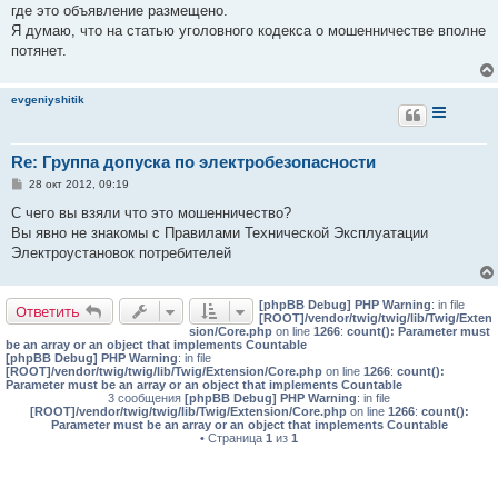
где это объявление размещено.
Я думаю, что на статью уголовного кодекса о мошенничестве вполне
потянет.
evgeniyshitik
Re: Группа допуска по электробезопасности
С
28 окт 2012, 09:19
о
о
С чего вы взяли что это мошенничество?
б
Вы явно не знакомы с Правилами Технической Эксплуатации
щ
е
Электроустановок потребителей
н
и
е
[phpBB Debug] PHP Warning
: in file
Ответить
[ROOT]/vendor/twig/twig/lib/Twig/Exten
sion/Core.php
on line
1266
:
count(): Parameter must
be an array or an object that implements Countable
[phpBB Debug] PHP Warning
: in file
[ROOT]/vendor/twig/twig/lib/Twig/Extension/Core.php
on line
1266
:
count():
Parameter must be an array or an object that implements Countable
3 сообщения
[phpBB Debug] PHP Warning
: in file
[ROOT]/vendor/twig/twig/lib/Twig/Extension/Core.php
on line
1266
:
count():
Parameter must be an array or an object that implements Countable
• Страница
1
из
1