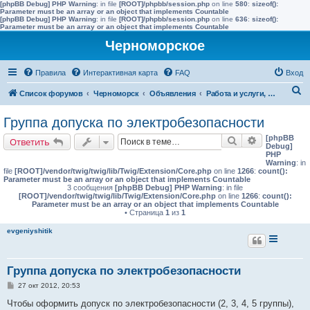
[phpBB Debug] PHP Warning
: in file
[ROOT]/phpbb/session.php
on line
580
:
sizeof():
Parameter must be an array or an object that implements Countable
[phpBB Debug] PHP Warning
: in file
[ROOT]/phpbb/session.php
on line
636
:
sizeof():
Parameter must be an array or an object that implements Countable
Черноморское
Правила
Интерактивная карта
FAQ
Вход
П
Список форумов
Черноморск
Объявления
Работа и услуги, кружки и секции, социальные объявления
о
Группа допуска по электробезопасности
и
[phpBB
Поиск
Расширенн
Ответить
с
Debug]
PHP
к
Warning
: in
file
[ROOT]/vendor/twig/twig/lib/Twig/Extension/Core.php
on line
1266
:
count():
Parameter must be an array or an object that implements Countable
3 сообщения
[phpBB Debug] PHP Warning
: in file
[ROOT]/vendor/twig/twig/lib/Twig/Extension/Core.php
on line
1266
:
count():
Parameter must be an array or an object that implements Countable
• Страница
1
из
1
evgeniyshitik
Группа допуска по электробезопасности
С
27 окт 2012, 20:53
о
о
Чтобы оформить допуск по электробезопасности (2, 3, 4, 5 группы),
б