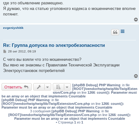
где это объявление размещено.
Я думаю, что на статью уголовного кодекса о мошенничестве вполне
потянет.
evgeniyshitik
Re: Группа допуска по электробезопасности
С
28 окт 2012, 09:19
о
о
С чего вы взяли что это мошенничество?
б
Вы явно не знакомы с Правилами Технической Эксплуатации
щ
е
Электроустановок потребителей
н
и
е
[phpBB Debug] PHP Warning
: in file
Ответить
[ROOT]/vendor/twig/twig/lib/Twig/Exten
sion/Core.php
on line
1266
:
count(): Parameter must
be an array or an object that implements Countable
[phpBB Debug] PHP Warning
: in file
[ROOT]/vendor/twig/twig/lib/Twig/Extension/Core.php
on line
1266
:
count():
Parameter must be an array or an object that implements Countable
3 сообщения
[phpBB Debug] PHP Warning
: in file
[ROOT]/vendor/twig/twig/lib/Twig/Extension/Core.php
on line
1266
:
count():
Parameter must be an array or an object that implements Countable
• Страница
1
из
1