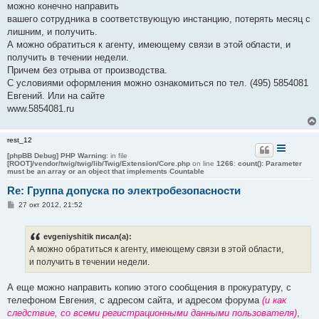
можно конечно направить
щ
е
вашего сотрудника в соответствующую инстанцию, потерять месяц с
н
лишним, и получить.
и
е
А можно обратиться к агенту, имеющему связи в этой области, и
получить в течении недели.
Причем без отрыва от производства.
С условиями оформления можно ознакомиться по тел. (495) 5854081
Евгений. Или на сайте
www.5854081.ru
rest_12
[phpBB Debug] PHP Warning
: in file
[ROOT]/vendor/twig/twig/lib/Twig/Extension/Core.php
on line
1266
:
count(): Parameter
must be an array or an object that implements Countable
Re: Группа допуска по электробезопасности
С
27 окт 2012, 21:52
о
о
б
evgeniyshitik писал(а):
щ
е
А можно обратиться к агенту, имеющему связи в этой области,
н
и получить в течении недели.
и
е
А еще можно направить копию этого сообщения в прокуратуру, с
телефоном Евгения, с адресом сайта, и адресом форума
(и как
следствие, со всеми регистрационными данными пользователя)
,