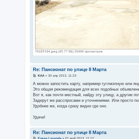
761EF194.jpeg (45.77 КБ) 20466 просмотров
Re: Пансионат по улице 8 Марта
С
KAA
»
30 апр 2013, 11:23
о
о
А можно запостить карту, например гуглмэпную или ян
б
Это общая рекомендация для всех подобных объявлен
щ
е
Вот я, как почти местный, найду эту улицу, а другие 
н
Задерут же расспросами и уточнениями. Или просто п
и
е
Удобнее же, когда сразу видно где оно.
Удачи!
Re: Пансионат по улице 8 Марта
С
Елена Lavanda
»
01 май 2013, 11:12