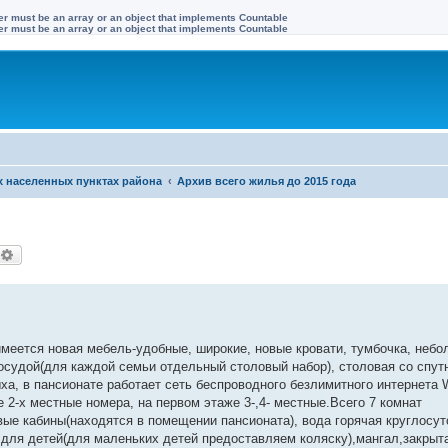
ter must be an array or an object that implements Countable
ter must be an array or an object that implements Countable
х населенных пунктах района
Архив всего жилья до 2015 года
оиск
Расширенный поиск
меется новая мебель-удобные, широкие, новые кровати, тумбочка, неб
посудой(для каждой семьи отдельный столовый набор), столовая со спу
, в пансионате работает сеть беспроводного безлимитного интернета W
 2-х местные номера, на первом этаже 3-,4- местные.Всего 7 комнат
вые кабины(находятся в помещении пансионата), вода горячая круглосут
 для детей(для маленьких детей предоставляем коляску),мангал,закрыт