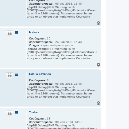
Сообщения:
8
у
Зарегистрирован:
05 апр 2013, 13:40
т
[phpBB Debug] PHP Warning
: in file
ь
[ROOT]/vendor/twig/twig/lib/Twig/Extension/Core.p
с
hp
on line
1266
:
count(): Parameter must be an
я
array or an object that implements Countable
к
В
н
е
а
р
b.alexx
ч
н
а
Сообщения:
16
у
л
Зарегистрирован:
24 ноя 2008, 15:43
т
у
Откуда:
Харьков-Черноморское
ь
[phpBB Debug] PHP Warning
: in file
с
[ROOT]/vendor/twig/twig/lib/Twig/Extension/Core.p
я
hp
on line
1266
:
count(): Parameter must be an
array or an object that implements Countable
к
н
В
а
е
ч
р
Елена Lavanda
а
н
л
Сообщения:
8
у
у
Зарегистрирован:
05 апр 2013, 13:40
т
[phpBB Debug] PHP Warning
: in file
ь
[ROOT]/vendor/twig/twig/lib/Twig/Extension/Core.p
с
hp
on line
1266
:
count(): Parameter must be an
я
array or an object that implements Countable
к
В
н
е
а
р
Yuska
ч
н
а
Сообщения:
18
у
л
Зарегистрирован:
08 май 2013, 13:32
т
у
з
[phpBB Debug] PHP Warning
: in file
ь
[ROOT]/vendor/twig/twig/lib/Twig/Extension/Core.p