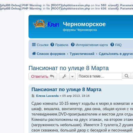
[phpBB Debug] PHP Warning
: in file
[ROOT]/phpbb/session.php
on line
580
:
sizeof(): Parame
[phpBB Debug] PHP Warning
: in file
[ROOT]/phpbb/session.php
on line
636
:
sizeof(): Parame
Черноморское
форумы Черноморска
Ссылки
Правила
Интерактивная карта
FAQ
Список форумов
Туристический
Сдать/снять в други
Пансионат по улице 8 Марта
П
Ответить
Пансионат по улице 8 Марта
С
Елена Lavanda
»
05 апр 2013, 18:16
о
о
Сдаю комнаты 10-15 минут ходьбы к морю,в комнатах и
б
шкаф, вешалка, вентилятор, два окна, общая кухня с 
щ
е
телевидинием,DVD-проигрывателем и местом для отдыха
н
Комнаты расположены на двух этажах, на втором этаже
и
е
(загруженность небольшая). Имеется 3 туалета,2 душе
своя скважина, большой двор с беседкой и песочницей