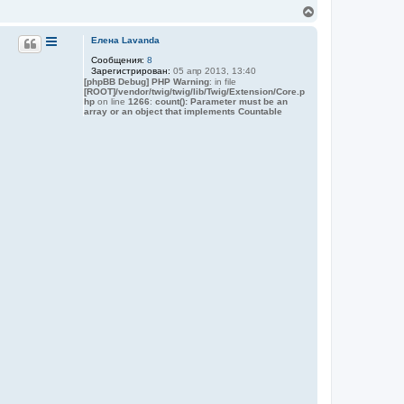
к
В
н
е
а
р
Елена Lavanda
ч
н
а
Сообщения:
8
у
л
Зарегистрирован:
05 апр 2013, 13:40
т
у
[phpBB Debug] PHP Warning
: in file
ь
[ROOT]/vendor/twig/twig/lib/Twig/Extension/Core.p
с
hp
on line
1266
:
count(): Parameter must be an
я
array or an object that implements Countable
к
н
а
ч
а
л
у