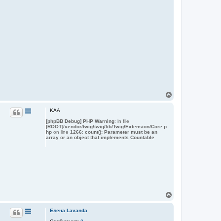
В
е
р
KAA
н
[phpBB Debug] PHP Warning
: in file
у
[ROOT]/vendor/twig/twig/lib/Twig/Extension/Core.p
т
hp
on line
1266
:
count(): Parameter must be an
ь
array or an object that implements Countable
с
я
к
н
а
ч
а
л
В
у
е
р
Елена Lavanda
н