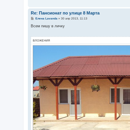
н
и
е
Re: Пансионат по улице 8 Марта
С
Елена Lavanda
»
30 апр 2013, 11:13
о
о
Всем пишу в личку
б
щ
е
н
ВЛОЖЕНИЯ
и
е