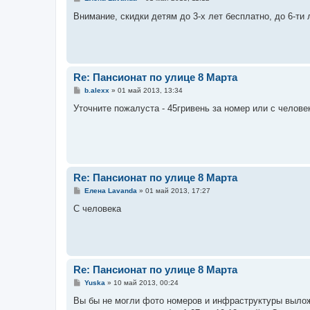
о
о
Внимание, скидки детям до 3-х лет бесплатно, до 6-ти 
б
щ
е
н
и
е
Re: Пансионат по улице 8 Марта
С
b.alexx
»
01 май 2013, 13:34
о
о
Уточните пожалуста - 45гривень за номер или с челове
б
щ
е
н
и
е
Re: Пансионат по улице 8 Марта
С
Елена Lavanda
»
01 май 2013, 17:27
о
о
С человека
б
щ
е
н
и
е
Re: Пансионат по улице 8 Марта
С
Yuska
»
10 май 2013, 00:24
о
о
Вы бы не могли фото номеров и инфраструктуры выложи
б