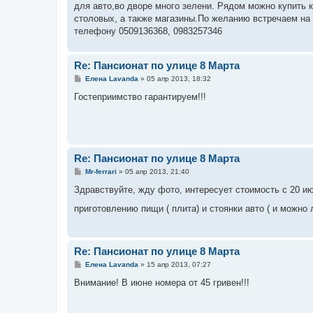
для авто,во дворе много зелени. Рядом можно купить к
столовых, а также магазины.По желанию встречаем на 
телефону 0509136368, 0983257346
Re: Пансионат по улице 8 Марта
С
Елена Lavanda
»
05 апр 2013, 18:32
о
о
Гостеприимство гарантируем!!!
б
щ
е
н
и
е
Re: Пансионат по улице 8 Марта
С
Mr-ferrari
»
05 апр 2013, 21:40
о
о
Здравствуйте, жду фото, интересует стоимость с 20 ию
б
щ
приготовлению пищи ( плита) и стоянки авто ( и можн
е
н
и
е
Re: Пансионат по улице 8 Марта
С
Елена Lavanda
»
15 апр 2013, 07:27
о
о
Внимание! В июне номера от 45 гривен!!!
б
щ
е