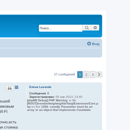
Поиск
Расширенный по
Вход
1
2
3
27 сообщений
След.
Елена Lavanda
Сообщения:
8
Зарегистрирован:
05 апр 2013, 13:40
[phpBB Debug] PHP Warning
: in file
ольшой
[ROOT]/vendor/twig/twig/lib/Twig/Extension/Core.p
тниковым
hp
on line
1266
:
count(): Parameter must be an
array or an object that implements Countable
I-FI.
очно,есть
ая стоянка