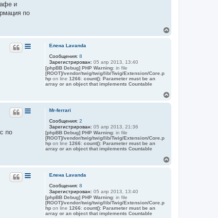
кафе и
ормация по
В
е
р
Елена Lavanda
н
Сообщения:
8
у
Зарегистрирован:
05 апр 2013, 13:40
т
[phpBB Debug] PHP Warning
: in file
ь
[ROOT]/vendor/twig/twig/lib/Twig/Extension/Core.p
с
hp
on line
1266
:
count(): Parameter must be an
я
array or an object that implements Countable
к
В
н
е
а
р
Mr-ferrari
ч
н
а
Сообщения:
2
у
л
Зарегистрирован:
05 апр 2013, 21:36
т
у
с по
[phpBB Debug] PHP Warning
: in file
ь
[ROOT]/vendor/twig/twig/lib/Twig/Extension/Core.p
с
hp
on line
1266
:
count(): Parameter must be an
я
array or an object that implements Countable
к
В
н
е
а
р
Елена Lavanda
ч
н
а
Сообщения:
8
у
л
Зарегистрирован:
05 апр 2013, 13:40
т
у
[phpBB Debug] PHP Warning
: in file
ь
[ROOT]/vendor/twig/twig/lib/Twig/Extension/Core.p
с
hp
on line
1266
:
count(): Parameter must be an
я
array or an object that implements Countable