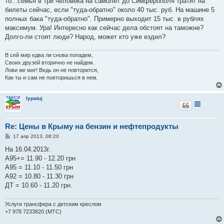
то...семья в три человека на самолет до Симферополя тратит на
билеты сейчас, если "туда-обратно" около 40 тыс. руб. На машине 5
полных бака "туда-обратно". Примерно выходит 15 тыс. в рублях
максимум. Ура! Интересно как сейчас дела обстоят на таможне?
Долго-ли стоят люди? Народ, может кто уже ездил?
В сей мир едва ли снова попадем,
Своих друзей вторично не найдем.
Лови же миг! Ведь он не повторится,
Как ты и сам не повторишься в нем.
lypatuj
Re: Цены в Крыму на бензин и нефтепродукты
С
17 апр 2013, 08:20
о
о
На 16.04.2013г.
б
А95+= 11.90 - 12.20 грн
щ
е
А95 = 11.10 - 11.50 грн
н
А92 = 10.80 - 11.30 грн
и
е
ДТ = 10.60 - 11.20 грн.
Услуги трансфера с детским креслом
+7 978 7233820 (МТС)