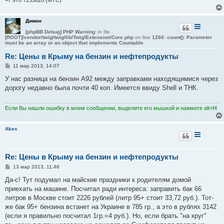
Димон
[phpBB Debug] PHP Warning
: in file
[ROOT]/vendor/twig/twig/lib/Twig/Extension/Core.php
on line
1266
:
count(): Parameter
must be an array or an object that implements Countable
Re: Цены в Крыму на бензин и нефтепродукты
С
11 мар 2013, 14:07
о
о
У нас разница на бензин А92 между заправками находящимися через
б
дорогу недавно была почти 40 коп. Имеется ввиду Shell и ТНК.
щ
е
н
и
Если Вы нашли ошибку в моем сообщении, выделите его мышкой и нажмите alt+f4
е
Akex
Re: Цены в Крыму на бензин и нефтепродукты
С
13 мар 2013, 11:48
о
о
Да-с! Тут подумал на майские праздники к родителям домой
б
приехать на машине. Посчитал ради интереса: заправить бак 66
щ
е
литров в Москве стоит 2226 рублей (литр 95+ стоит 33,72 руб.). Тот-
н
же бак 95+ бензина встанет на Украине в 785 гр., а это в рублях 3142
и
е
(если я правильно посчитал 1гр.=4 руб.). Но, если брать "на круг"