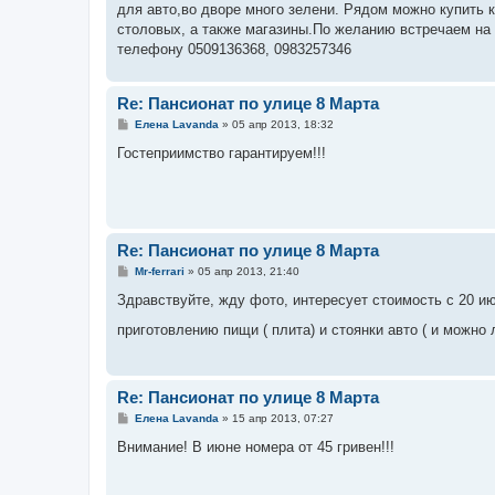
для авто,во дворе много зелени. Рядом можно купить к
столовых, а также магазины.По желанию встречаем на 
телефону 0509136368, 0983257346
Re: Пансионат по улице 8 Марта
С
Елена Lavanda
»
05 апр 2013, 18:32
о
о
Гостеприимство гарантируем!!!
б
щ
е
н
и
е
Re: Пансионат по улице 8 Марта
С
Mr-ferrari
»
05 апр 2013, 21:40
о
о
Здравствуйте, жду фото, интересует стоимость с 20 ию
б
щ
приготовлению пищи ( плита) и стоянки авто ( и можн
е
н
и
е
Re: Пансионат по улице 8 Марта
С
Елена Lavanda
»
15 апр 2013, 07:27
о
о
Внимание! В июне номера от 45 гривен!!!
б
щ
е