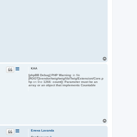
В
е
р
KAA
н
[phpBB Debug] PHP Warning
: in file
у
[ROOT]/vendor/twig/twig/lib/Twig/Extension/Core.p
т
hp
on line
1266
:
count(): Parameter must be an
ь
array or an object that implements Countable
с
я
к
н
а
ч
а
л
В
у
е
р
Елена Lavanda
н