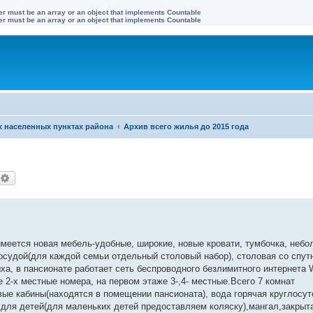
ter must be an array or an object that implements Countable
ter must be an array or an object that implements Countable
х населенных пунктах района
Архив всего жилья до 2015 года
оиск
Расширенный поиск
меется новая мебель-удобные, широкие, новые кровати, тумбочка, неб
посудой(для каждой семьи отдельный столовый набор), столовая со спу
, в пансионате работает сеть беспроводного безлимитного интернета W
 2-х местные номера, на первом этаже 3-,4- местные.Всего 7 комнат
вые кабины(находятся в помещении пансионата), вода горячая круглосут
 для детей(для маленьких детей предоставляем коляску),мангал,закрыт