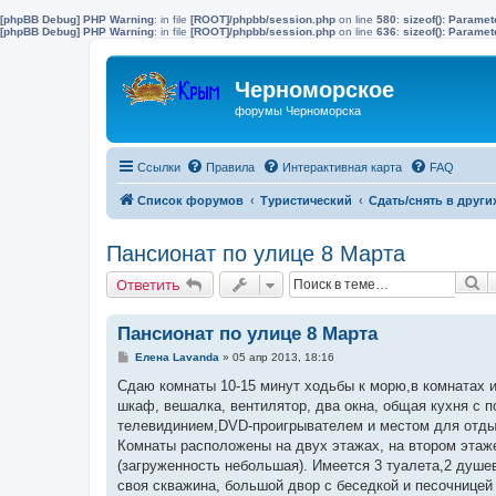
[phpBB Debug] PHP Warning
: in file
[ROOT]/phpbb/session.php
on line
580
:
sizeof(): Parame
[phpBB Debug] PHP Warning
: in file
[ROOT]/phpbb/session.php
on line
636
:
sizeof(): Parame
Черноморское
форумы Черноморска
Ссылки
Правила
Интерактивная карта
FAQ
Список форумов
Туристический
Сдать/снять в други
Пансионат по улице 8 Марта
П
Ответить
Пансионат по улице 8 Марта
С
Елена Lavanda
»
05 апр 2013, 18:16
о
о
Сдаю комнаты 10-15 минут ходьбы к морю,в комнатах и
б
шкаф, вешалка, вентилятор, два окна, общая кухня с 
щ
е
телевидинием,DVD-проигрывателем и местом для отдыха
н
Комнаты расположены на двух этажах, на втором этаже
и
е
(загруженность небольшая). Имеется 3 туалета,2 душе
своя скважина, большой двор с беседкой и песочницей