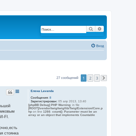
Поиск
Расширенный по
Вход
1
2
3
27 сообщений
След.
Елена Lavanda
Сообщения:
8
Зарегистрирован:
05 апр 2013, 13:40
[phpBB Debug] PHP Warning
: in file
ольшой
[ROOT]/vendor/twig/twig/lib/Twig/Extension/Core.p
тниковым
hp
on line
1266
:
count(): Parameter must be an
array or an object that implements Countable
I-FI.
очно,есть
ая стоянка