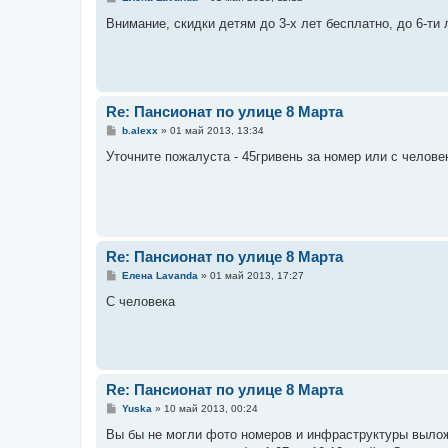
о
о
Внимание, скидки детям до 3-х лет бесплатно, до 6-ти 
б
щ
е
н
и
е
Re: Пансионат по улице 8 Марта
С
b.alexx
»
01 май 2013, 13:34
о
о
Уточните пожалуста - 45гривень за номер или с челове
б
щ
е
н
и
е
Re: Пансионат по улице 8 Марта
С
Елена Lavanda
»
01 май 2013, 17:27
о
о
С человека
б
щ
е
н
и
е
Re: Пансионат по улице 8 Марта
С
Yuska
»
10 май 2013, 00:24
о
о
Вы бы не могли фото номеров и инфраструктуры выложи
б