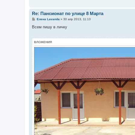
н
и
е
Re: Пансионат по улице 8 Марта
С
Елена Lavanda
»
30 апр 2013, 11:13
о
о
Всем пишу в личку
б
щ
е
н
ВЛОЖЕНИЯ
и
е