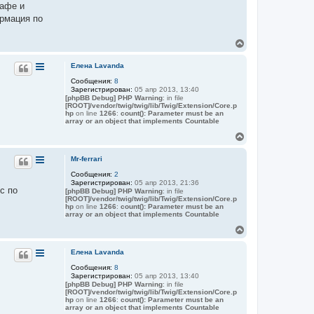
кафе и
ормация по
В
е
р
Елена Lavanda
н
Сообщения:
8
у
Зарегистрирован:
05 апр 2013, 13:40
т
[phpBB Debug] PHP Warning
: in file
ь
[ROOT]/vendor/twig/twig/lib/Twig/Extension/Core.p
с
hp
on line
1266
:
count(): Parameter must be an
я
array or an object that implements Countable
к
В
н
е
а
р
Mr-ferrari
ч
н
а
Сообщения:
2
у
л
Зарегистрирован:
05 апр 2013, 21:36
т
у
с по
[phpBB Debug] PHP Warning
: in file
ь
[ROOT]/vendor/twig/twig/lib/Twig/Extension/Core.p
с
hp
on line
1266
:
count(): Parameter must be an
я
array or an object that implements Countable
к
В
н
е
а
р
Елена Lavanda
ч
н
а
Сообщения:
8
у
л
Зарегистрирован:
05 апр 2013, 13:40
т
у
[phpBB Debug] PHP Warning
: in file
ь
[ROOT]/vendor/twig/twig/lib/Twig/Extension/Core.p
с
hp
on line
1266
:
count(): Parameter must be an
я
array or an object that implements Countable