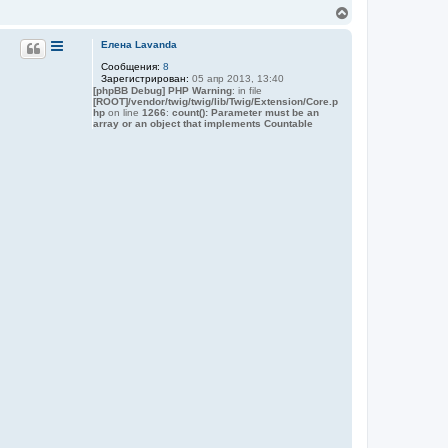
к
В
н
е
а
р
Елена Lavanda
ч
н
а
Сообщения:
8
у
л
Зарегистрирован:
05 апр 2013, 13:40
т
у
[phpBB Debug] PHP Warning
: in file
ь
[ROOT]/vendor/twig/twig/lib/Twig/Extension/Core.p
с
hp
on line
1266
:
count(): Parameter must be an
я
array or an object that implements Countable
к
н
а
ч
а
л
у