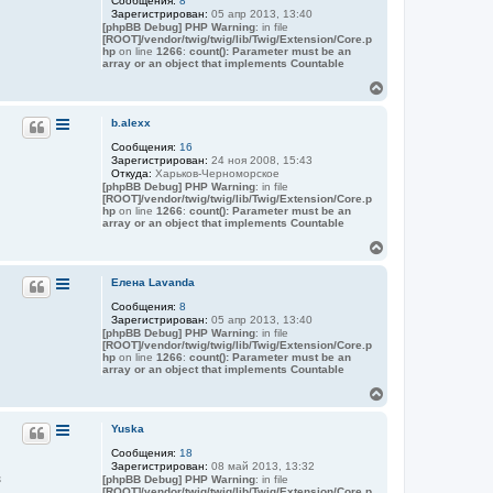
Сообщения:
8
у
Зарегистрирован:
05 апр 2013, 13:40
т
[phpBB Debug] PHP Warning
: in file
ь
[ROOT]/vendor/twig/twig/lib/Twig/Extension/Core.p
с
hp
on line
1266
:
count(): Parameter must be an
я
array or an object that implements Countable
к
В
н
е
а
р
b.alexx
ч
н
а
Сообщения:
16
у
л
Зарегистрирован:
24 ноя 2008, 15:43
т
у
Откуда:
Харьков-Черноморское
ь
[phpBB Debug] PHP Warning
: in file
с
[ROOT]/vendor/twig/twig/lib/Twig/Extension/Core.p
я
hp
on line
1266
:
count(): Parameter must be an
array or an object that implements Countable
к
н
В
а
е
ч
р
Елена Lavanda
а
н
л
Сообщения:
8
у
у
Зарегистрирован:
05 апр 2013, 13:40
т
[phpBB Debug] PHP Warning
: in file
ь
[ROOT]/vendor/twig/twig/lib/Twig/Extension/Core.p
с
hp
on line
1266
:
count(): Parameter must be an
я
array or an object that implements Countable
к
В
н
е
а
р
Yuska
ч
н
а
Сообщения:
18
у
л
Зарегистрирован:
08 май 2013, 13:32
т
у
з
[phpBB Debug] PHP Warning
: in file
ь
[ROOT]/vendor/twig/twig/lib/Twig/Extension/Core.p