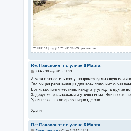
761EF194.jpeg (45.77 КБ) 20465 просмотров
Re: Пансионат по улице 8 Марта
С
KAA
»
30 апр 2013, 11:23
о
о
А можно запостить карту, например гуглмэпную или ян
б
Это общая рекомендация для всех подобных объявлен
щ
е
Вот я, как почти местный, найду эту улицу, а другие 
н
Задерут же расспросами и уточнениями. Или просто п
и
е
Удобнее же, когда сразу видно где оно.
Удачи!
Re: Пансионат по улице 8 Марта
С
Елена Lavanda
»
01 май 2013, 11:12