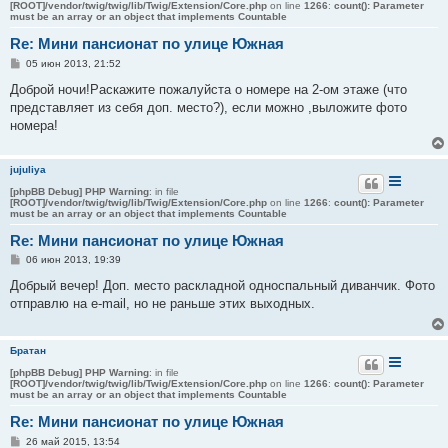
[ROOT]/vendor/twig/twig/lib/Twig/Extension/Core.php
on line
1266
:
count(): Parameter
must be an array or an object that implements Countable
Re: Мини пансионат по улице Южная
С
05 июн 2013, 21:52
о
о
Доброй ночи!Раскажите пожалуйста о номере на 2-ом этаже (что
б
представляет из себя доп. место?), если можно ,выложите фото
щ
е
номера!
н
и
е
jujuliya
[phpBB Debug] PHP Warning
: in file
[ROOT]/vendor/twig/twig/lib/Twig/Extension/Core.php
on line
1266
:
count(): Parameter
must be an array or an object that implements Countable
Re: Мини пансионат по улице Южная
С
06 июн 2013, 19:39
о
о
Добрый вечер! Доп. место раскладной односпальный диванчик. Фото
б
отправлю на e-mail, но не раньше этих выходных.
щ
е
н
и
Братан
е
[phpBB Debug] PHP Warning
: in file
[ROOT]/vendor/twig/twig/lib/Twig/Extension/Core.php
on line
1266
:
count(): Parameter
must be an array or an object that implements Countable
Re: Мини пансионат по улице Южная
С
26 май 2015, 13:54