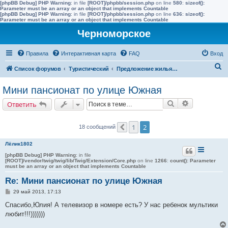
[phpBB Debug] PHP Warning
: in file
[ROOT]/phpbb/session.php
on line
580
:
sizeof():
Parameter must be an array or an object that implements Countable
[phpBB Debug] PHP Warning
: in file
[ROOT]/phpbb/session.php
on line
636
:
sizeof():
Parameter must be an array or an object that implements Countable
Черноморское
Правила
Интерактивная карта
FAQ
Вход
П
Список форумов
Туристический
Предложение жилья в Черноморске (сдать)
о
Мини пансионат по улице Южная
и
Поиск
Расширенн
Ответить
с
к
1
2
18 сообщений
Пред.
Лёлик1802
[phpBB Debug] PHP Warning
: in file
[ROOT]/vendor/twig/twig/lib/Twig/Extension/Core.php
on line
1266
:
count(): Parameter
must be an array or an object that implements Countable
Re: Мини пансионат по улице Южная
С
29 май 2013, 17:13
о
о
Спасибо,Юлия! А телевизор в номере есть? У нас ребенок мультики
б
любит!!!)))))))
щ
е
н