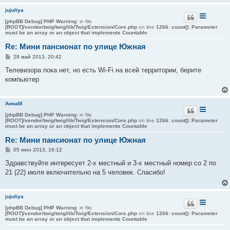
и
jujuliya
е
[phpBB Debug] PHP Warning
: in file
[ROOT]/vendor/twig/twig/lib/Twig/Extension/Core.php
on line
1266
:
count(): Parameter
must be an array or an object that implements Countable
Re: Мини пансионат по улице Южная
С
29 май 2013, 20:42
о
о
Телевизора пока нет, но есть Wi-Fi на всей территории, берите
б
компьютер
щ
е
н
и
АннаМ
е
[phpBB Debug] PHP Warning
: in file
[ROOT]/vendor/twig/twig/lib/Twig/Extension/Core.php
on line
1266
:
count(): Parameter
must be an array or an object that implements Countable
Re: Мини пансионат по улице Южная
С
05 июн 2013, 16:12
о
о
Здравствуйте интересует 2-х местный и 3-х местный номер со 2 по
б
21 (22) июля включительно на 5 человек. Спасибо!
щ
е
н
и
jujuliya
е
[phpBB Debug] PHP Warning
: in file
[ROOT]/vendor/twig/twig/lib/Twig/Extension/Core.php
on line
1266
:
count(): Parameter
must be an array or an object that implements Countable