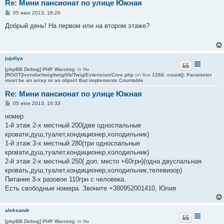
Re: Мини пансионат по улице Южная
С
05 июн 2013, 16:20
о
о
Добрый день! На первом или на втором этаже?
б
щ
е
н
и
jujuliya
е
[phpBB Debug] PHP Warning
: in file
[ROOT]/vendor/twig/twig/lib/Twig/Extension/Core.php
on line
1266
:
count(): Parameter
must be an array or an object that implements Countable
Re: Мини пансионат по улице Южная
С
05 июн 2013, 16:33
о
о
номер
б
1-й этаж 2-х местный 200(две односпальные
щ
е
кровати,душ,туалет,кондиционер,холодильник)
н
1-й этаж 3-х местный 280(три односпальные
и
е
кровати,душ,туалет,кондиционер,холодильник)
2-й этаж 2-х местный 250( доп. место +60грн)(одна двуспальная
кровать,душ,туалет,кондиционер,холодильник,телевизор)
Питание 3-х разовое 110грн с человека.
Есть свободные номера. Звоните +380952001410, Юлия
aleksandr
[phpBB Debug] PHP Warning
: in file