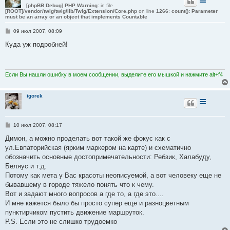
[phpBB Debug] PHP Warning
: in file
[ROOT]/vendor/twig/twig/lib/Twig/Extension/Core.php
on line
1266
:
count(): Parameter
must be an array or an object that implements Countable
С
09 июл 2007, 08:09
о
о
Куда уж подробней!
б
щ
е
н
и
Если Вы нашли ошибку в моем сообщении, выделите его мышкой и нажмите alt+f4
е
igorek
С
10 июл 2007, 08:17
о
о
Димон, а можно проделать вот такой же фокус как с
б
ул.Евпаторийская (ярким маркером на карте) и схематично
щ
е
обозначить основные достопримечательности: Ребзик, Халабуду,
н
Беляус и т.д.
и
е
Потому как мета у Вас красоты неописуемой, а вот человеку еще не
бывавшему в городе тяжело понять что к чему.
Вот и задают много вопросов а где то, а где это....
И мне кажется было бы просто супер еще и разноцветным
пунктирчиком пустить движение маршруток.
P.S. Если это не слишко трудоемко