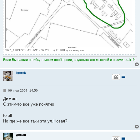
367_1183725542.JPG (76.23 КБ) 13108 просмотров
Если Вы нашли ошибку в моем сообщении, выделите его мышкой и нажмите alt+f4
igorek
С
06 июл 2007, 14:50
о
о
Димон
б
С этим-то все уже понятно
щ
е
н
to all
и
е
Но где же все таки эта ул.Новая?
Димон