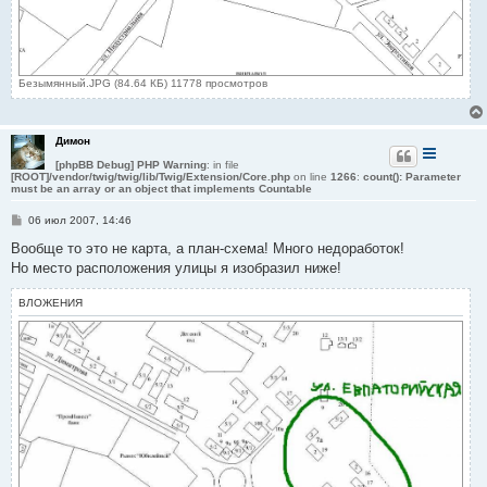
Безымянный.JPG (84.64 КБ) 11778 просмотров
Димон
[phpBB Debug] PHP Warning
: in file
[ROOT]/vendor/twig/twig/lib/Twig/Extension/Core.php
on line
1266
:
count(): Parameter
must be an array or an object that implements Countable
С
06 июл 2007, 14:46
о
о
Вообще то это не карта, а план-схема! Много недоработок!
б
Но место расположения улицы я изобразил ниже!
щ
е
н
ВЛОЖЕНИЯ
и
е