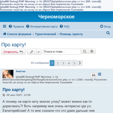
[phpBB Debug] PHP Warning
: in file
[ROOT]/phpbb/session.php
on line
580
:
sizeof():
Parameter must be an array or an object that implements Countable
[phpBB Debug] PHP Warning
: in file
[ROOT]/phpbb/session.php
on line
636
:
sizeof():
Parameter must be an array or an object that implements Countable
Черноморское
Правила
Интерактивная карта
FAQ
Вход
П
Список форумов
Туристический
Помощь туристу
о
Про карту!
и
Поиск
Расширенн
Ответить
с
к
1
2
3
4
5
44 сообщения
След.
Анютка
[phpBB Debug] PHP Warning
: in file
[ROOT]/vendor/twig/twig/lib/Twig/Extension/Core.php
on line
1266
:
count(): Parameter
must be an array or an object that implements Countable
Про карту!
С
06 июл 2007, 13:59
о
о
А почему на карте нету многих улиц? может можно как-то
б
дорисовать?! Воть например мне очень интересно где ул.
щ
е
Евпаторийская! А то мне сказали что это даже дальше чем
н