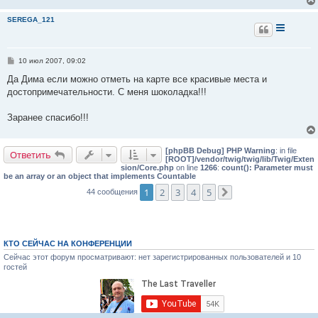
SEREGA_121
С
10 июл 2007, 09:02
о
о
Да Дима если можно отметь на карте все красивые места и
б
достопримечательности. С меня шоколадка!!!
щ
е
н
Заранее спасибо!!!
и
е
[phpBB Debug] PHP Warning
: in file
Ответить
[ROOT]/vendor/twig/twig/lib/Twig/Exten
sion/Core.php
on line
1266
:
count(): Parameter must
be an array or an object that implements Countable
1
2
3
4
5
44 сообщения
След.
КТО СЕЙЧАС НА КОНФЕРЕНЦИИ
Сейчас этот форум просматривают: нет зарегистрированных пользователей и 10
гостей