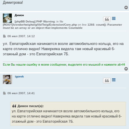
Димитрова!
и
е
Димон
[phpBB Debug] PHP Warning
: in file
[ROOT]/vendor/twig/twig/lib/Twig/Extension/Core.php
on line
1266
:
count(): Parameter
must be an array or an object that implements Countable
С
06 июл 2007, 14:12
о
о
ул. Евпаторийская начинается возле автомобильного кольца, его на
б
карте отлично видно! Наверняка видела там новый красивый 6-
щ
е
этажный дом - это Евпаторийская 7Б.
н
и
е
Если Вы нашли ошибку в моем сообщении, выделите его мышкой и нажмите alt+f4
igorek
С
06 июл 2007, 14:41
о
о
б
Димон писал(а):
щ
е
ул. Евпаторийская начинается возле автомобильного кольца, его
н
на карте отлично видно! Наверняка видела там новый красивый 6-
и
е
этажный дом - это Евпаторийская 7Б.