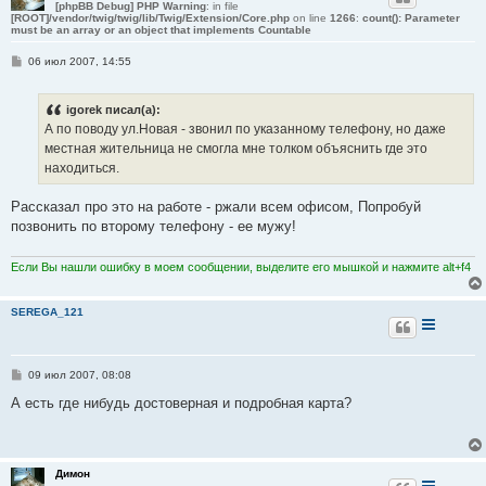
[phpBB Debug] PHP Warning
: in file
[ROOT]/vendor/twig/twig/lib/Twig/Extension/Core.php
on line
1266
:
count(): Parameter
must be an array or an object that implements Countable
С
06 июл 2007, 14:55
о
о
б
igorek писал(а):
щ
е
А по поводу ул.Новая - звонил по указанному телефону, но даже
н
местная жительница не смогла мне толком объяснить где это
и
е
находиться.
Рассказал про это на работе - ржали всем офисом, Попробуй
позвонить по второму телефону - ее мужу!
Если Вы нашли ошибку в моем сообщении, выделите его мышкой и нажмите alt+f4
SEREGA_121
С
09 июл 2007, 08:08
о
о
А есть где нибудь достоверная и подробная карта?
б
щ
е
н
и
Димон
е