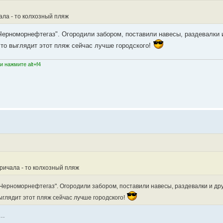
ала - то колхозный пляж
"Черноморнефтегаз". Огородили забором, поставили навесы, раздевалки 
что выглядит этот пляж сейчас лучше городского!
 нажмите alt+f4
причала - то колхозный пляж
 "Черноморнефтегаз". Огородили забором, поставили навесы, раздевалки и дру
ыглядит этот пляж сейчас лучше городского!
..