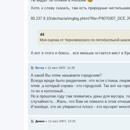
Не видал ты пляжей в Абхазии
Хотя, к слову сказать, там есть природные чистильши
80.237.8.10/abchazia/imgbig.phtml?file=P9070307_DCE.J
Моя оценка от Черноморского по пятибалльной шкале -
А вот я этого и боюсь.. все меньше остается мест в К
С
Ветер
»
12 июл 2007, 11:35
о
о
А какой Вы пляж называете городским?
б
Всегда вроде было разделение ,что если стоишь лицом 
щ
е
пляж ,а который справа - это городской. Так вот на г
н
то он и колхозный...
и
е
Но в прошлом году там появились урны для мусора, то
случайность...Жаль, что Вам не повезло в этом отноше
И вообще, это не убираются плохо - это мусорят много!
С
Димон
»
12 июл 2007, 13:31
о
о