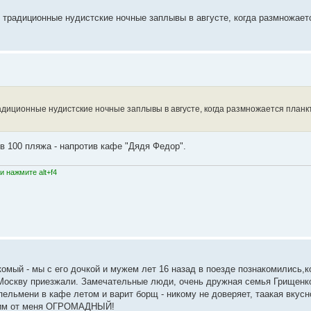
е традиционные нудистские ночные заплывы в августе, когда размножает
радиционные нудистские ночные заплывы в августе, когда размножается планк
в 100 пляжа - напротив кафе "Дядя Федор".
 нажмите alt+f4
омый - мы с его дочкой и мужем лет 16 назад в поезде познакомились,к
в Москву приезжали. Замечательные люди, очень дружная семья Грищенк
ельмени в кафе летом и варит борщ - никому не доверяет, таакая вкуснот
е им от меня ОГРОМАДНЫЙ!