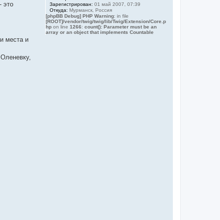
- это
Зарегистрирован:
01 май 2007, 07:39
Откуда:
Мурманск, Россия
[phpBB Debug] PHP Warning
: in file
[ROOT]/vendor/twig/twig/lib/Twig/Extension/Core.p
hp
on line
1266
:
count(): Parameter must be an
array or an object that implements Countable
и места и
 Оленевку,