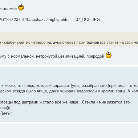
ки пляжей
PG">80.237.8.10/abchazia/imgbig.phtm ... 07_DCE.JPG
 слабенькая, но четверочка, думаю через пару годиков все станет на свои м
рыму с нормальной, нетронутой цевилизацией, природой
к морю, тот пляж, который справа от(увы, разобранного )причала - то к
ородском всегда было чище, даже убирали водоросли у кромки воды. А кол
рговцы под шатрами и стало всё же чише...Стёкла - мне кажется это
нии(((
Гы-гы!