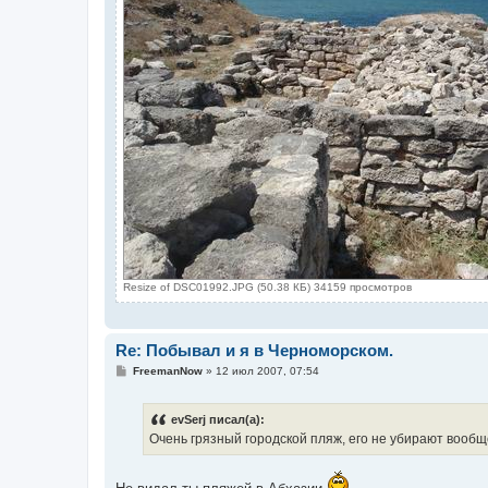
Resize of DSC01992.JPG (50.38 КБ) 34159 просмотров
Re: Побывал и я в Черноморском.
С
FreemanNow
»
12 июл 2007, 07:54
о
о
б
evSerj писал(а):
щ
е
Очень грязный городской пляж, его не убирают вообще
н
и
е