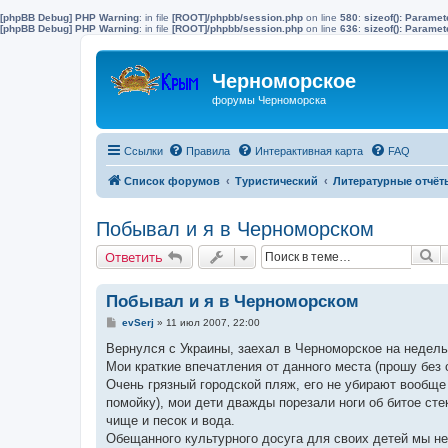
[phpBB Debug] PHP Warning
: in file
[ROOT]/phpbb/session.php
on line
580
:
sizeof(): Parame
[phpBB Debug] PHP Warning
: in file
[ROOT]/phpbb/session.php
on line
636
:
sizeof(): Parame
Черноморское
форумы Черноморска
Ссылки
Правила
Интерактивная карта
FAQ
Список форумов
Туристический
Литературные отчёт
Побывал и я в Черноморском
П
Ответить
Побывал и я в Черноморском
С
evSerj
»
11 июл 2007, 22:00
о
о
Вернулся с Украины, заехал в Черноморское на недель
б
Мои краткие впечатления от данного места (прошу без 
щ
е
Очень грязный городской пляж, его не убирают вообще 
н
помойку), мои дети дважды порезали ноги об битое сте
и
е
чище и песок и вода.
Обещанного культурного досуга для своих детей мы не