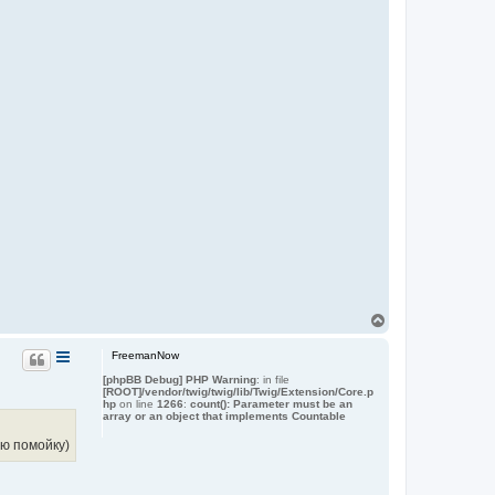
В
е
р
FreemanNow
н
[phpBB Debug] PHP Warning
: in file
у
[ROOT]/vendor/twig/twig/lib/Twig/Extension/Core.p
т
hp
on line
1266
:
count(): Parameter must be an
ь
array or an object that implements Countable
с
я
ую помойку)
к
н
а