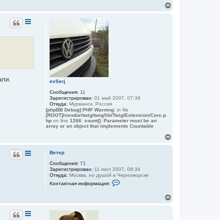
к
т
В
а
н
е
к
а
р
т
ч
н
н
а
у
а
л
я
т
у
и
ь
н
с
ф
я
о
к
р
н
м
али.
а
а
evSerj
ц
ч
и
Сообщения:
11
а
я
Зарегистрирован:
01 май 2007, 07:39
л
п
Откуда:
Мурманск, Россия
у
о
[phpBB Debug] PHP Warning
: in file
л
[ROOT]/vendor/twig/twig/lib/Twig/Extension/Core.p
ь
hp
on line
1266
:
count(): Parameter must be an
array or an object that implements Countable
з
о
В
в
е
а
р
т
Ветер
е
н
л
Сообщения:
71
у
я
Зарегистрирован:
11 июл 2007, 09:34
т
В
Откуда:
Москва, но душой в Черноморске
ь
е
К
Контактная информация:
с
т
о
я
е
н
В
р
к
т
е
а
н
к
р
а
т
н
ч