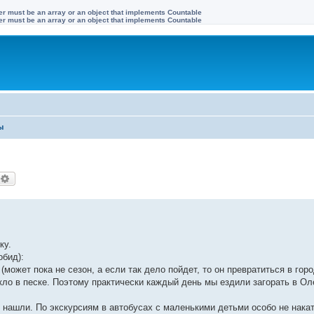
ter must be an array or an object that implements Countable
ter must be an array or an object that implements Countable
ы
оиск
Расширенный поиск
ку.
обид):
(может пока не сезон, а если так дело пойдет, то он превратиться в гор
кло в песке. Поэтому практически каждый день мы ездили загорать в Ол
 нашли. По экскурсиям в автобусах с маленькими детьми особо не нака