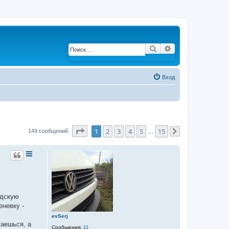
Поиск
Расширенный по
Вход
Страница
1
из
15
1
2
3
4
5
15
149 сообщений
…
След.
одскую
еневку -
evSerj
таешься, а
Сообщения:
11