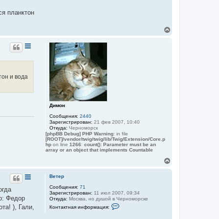
о
р
ся планктон
м
а
ц
В
и
е
я
п
р
о
н
л
у
ь
т
з
ь
о
тон и вода
с
в
а
я
т
к
е
н
л
а
Димон
я
ч
В
Сообщения:
2440
а
е
Зарегистрирован:
21 фев 2007, 10:40
т
л
Откуда:
Черноморск
е
у
[phpBB Debug] PHP Warning
: in file
р
[ROOT]/vendor/twig/twig/lib/Twig/Extension/Core.p
hp
on line
1266
:
count(): Parameter must be an
array or an object that implements Countable
В
е
р
Ветер
н
Сообщения:
71
у
огда
Зарегистрирован:
11 июл 2007, 09:34
т
о: Федор
Откуда:
Москва, но душой в Черноморске
ь
К
а! ), Гали,
Контактная информация:
с
о
я
н