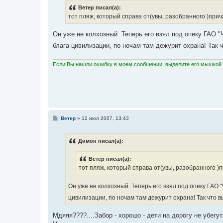
б
Ветер писал(а):
щ
е
тот пляж, который справа от(увы, разобранного )прич
н
и
е
Он уже не колхозный. Теперь его взял под опеку ГАО 
блага цивилизации, по ночам там дежурит охрана! Так 
Если Вы нашли ошибку в моем сообщении, выделите его мышкой и
С
Ветер
»
12 июл 2007, 13:43
о
о
б
Димон писал(а):
щ
е
н
Ветер писал(а):
и
е
тот пляж, который справа от(увы, разобранного )
Он уже не колхозный. Теперь его взял под опеку ГАО
цивилизации, по ночам там дежурит охрана! Так что в
Мдяяя????....Забор - хорошо - дети на дорогу не убегут.