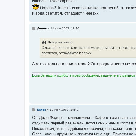
Навесы - тоже хорошо...
Охрана? То есть секс на пляже под луной, а так ж
и вода светится, отпадают? Иееэхх
С
Димон
»
12 июл 2007, 13:46
о
о
б
Ветер писал(а):
щ
е
Охрана? То есть секс на пляже под луной, а так же т
н
светится, отпадают? Иееэхх
и
е
А что остального пляжа мало? Отгородили всего метро
Если Вы нашли ошибку в моем сообщении, выделите его мышкой и
С
Ветер
»
12 июл 2007, 15:42
о
о
О, "Дядя Федор"....мммммммм....Кафе открыл наш знак
б
отдыхать первый раз ехали, потом они к нам в гости 
щ
е
Николаевич, тётя Надя(между прочим, она сама лепит п
н
Олег - очень дружные и позитивные люди! Приветищ
и