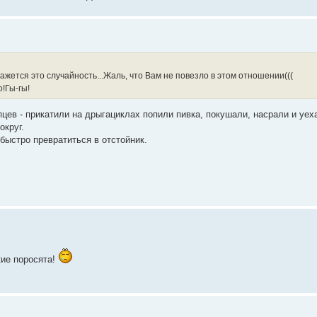
ажется это случайность...Жаль, что Вам не повезло в этом отношении(((
о!Гы-гы!
цев - прикатили на дрыгациклах попили пивка, покушали, насрали и уех
округ.
быстро превратиться в отстойник.
кие поросята!