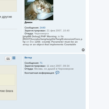
т
р
ь
м
с
а
ц
я
и
к
и другие
я
н
п
а
Димон
о
ч
л
Сообщения:
2440
а
ь
Зарегистрирован:
21 фев 2007, 10:40
з
л
Откуда:
Черноморск
о
у
[phpBB Debug] PHP Warning
: in file
в
[ROOT]/vendor/twig/twig/lib/Twig/Extension/Core.p
а
hp
on line
1266
:
count(): Parameter must be an
т
array or an object that implements Countable
е
л
В
я
е
В
р
Ветер
е
н
т
Сообщения:
71
у
е
Зарегистрирован:
11 июл 2007, 09:34
т
р
Откуда:
Москва, но душой в Черноморске
ь
К
Контактная информация:
с
о
я
н
к
т
а
н
к
а
т
ч
гие блага
н
а
а
л
я
у
и
н
ф