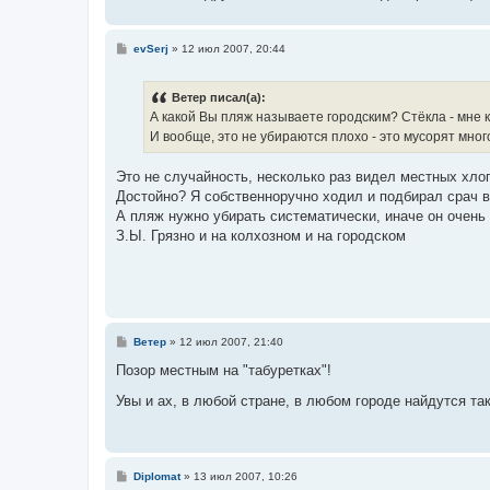
е
С
evSerj
»
12 июл 2007, 20:44
о
о
б
Ветер писал(а):
щ
е
А какой Вы пляж называете городским? Стёкла - мне к
н
И вообще, это не убираются плохо - это мусорят мног
и
е
Это не случайность, несколько раз видел местных хлоп
Достойно? Я собственноручно ходил и подбирал срач в
А пляж нужно убирать систематически, иначе он очень 
З.Ы. Грязно и на колхозном и на городском
С
Ветер
»
12 июл 2007, 21:40
о
о
Позор местным на "табуретках"!
б
щ
Увы и ах, в любой стране, в любом городе найдутся та
е
н
и
е
С
Diplomat
»
13 июл 2007, 10:26
о