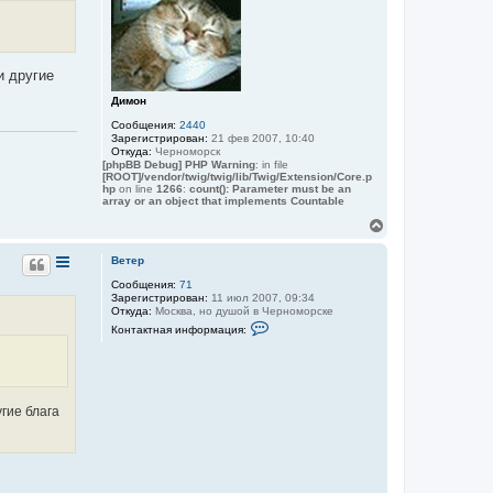
т
р
ь
м
с
а
ц
я
и
к
и другие
я
н
п
а
Димон
о
ч
л
Сообщения:
2440
а
ь
Зарегистрирован:
21 фев 2007, 10:40
з
л
Откуда:
Черноморск
о
у
[phpBB Debug] PHP Warning
: in file
в
[ROOT]/vendor/twig/twig/lib/Twig/Extension/Core.p
а
hp
on line
1266
:
count(): Parameter must be an
т
array or an object that implements Countable
е
л
В
я
е
В
р
Ветер
е
н
т
Сообщения:
71
у
е
Зарегистрирован:
11 июл 2007, 09:34
т
р
Откуда:
Москва, но душой в Черноморске
ь
К
Контактная информация:
с
о
я
н
к
т
а
н
к
а
т
ч
гие блага
н
а
а
л
я
у
и
н
ф