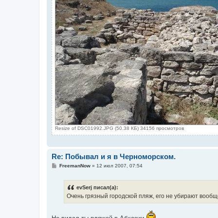
Resize of DSC01992.JPG (50.38 КБ) 34156 просмотров
Re: Побывал и я в Черноморском.
С
FreemanNow
»
12 июл 2007, 07:54
о
о
б
evSerj писал(а):
щ
е
Очень грязный городской пляж, его не убирают вообще
н
и
е