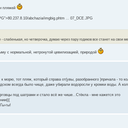
ки пляжей
PG">80.237.8.10/abchazia/imgbig.phtm ... 07_DCE.JPG
 слабенькая, но четверочка, думаю через пару годиков все станет на свои м
рыму с нормальной, нетронутой цевилизацией, природой
к морю, тот пляж, который справа от(увы, разобранного )причала - то к
ородском всегда было чище, даже убирали водоросли у кромки воды. А кол
рговцы под шатрами и стало всё же чише...Стёкла - мне кажется это
нии(((
Гы-гы!