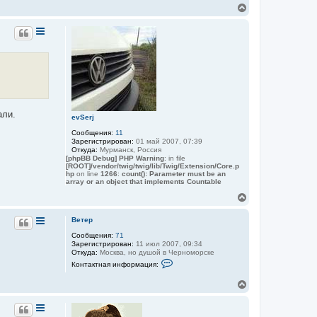
к
т
В
а
н
е
к
а
р
т
ч
н
н
а
у
а
л
я
т
у
и
ь
н
с
ф
я
о
к
р
н
м
али.
а
а
evSerj
ц
ч
и
Сообщения:
11
а
я
Зарегистрирован:
01 май 2007, 07:39
л
п
Откуда:
Мурманск, Россия
у
о
[phpBB Debug] PHP Warning
: in file
л
[ROOT]/vendor/twig/twig/lib/Twig/Extension/Core.p
ь
hp
on line
1266
:
count(): Parameter must be an
array or an object that implements Countable
з
о
В
в
е
а
р
т
Ветер
е
н
л
Сообщения:
71
у
я
Зарегистрирован:
11 июл 2007, 09:34
т
В
Откуда:
Москва, но душой в Черноморске
ь
е
К
Контактная информация:
с
т
о
я
е
н
В
р
к
т
е
а
н
к
р
а
т
н
ч