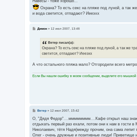
Навесы - тоже хорошо...
Охрана? То есть секс на пляже под луной, а так ж
и вода светится, отпадают? Иееэхх
С
Димон
»
12 июл 2007, 13:46
о
о
б
Ветер писал(а):
щ
е
Охрана? То есть секс на пляже под луной, а так же т
н
светится, отпадают? Иееэхх
и
е
А что остального пляжа мало? Отгородили всего метро
Если Вы нашли ошибку в моем сообщении, выделите его мышкой и
С
Ветер
»
12 июл 2007, 15:42
о
о
О, "Дядя Федор"....мммммммм....Кафе открыл наш знак
б
отдыхать первый раз ехали, потом они к нам в гости 
щ
е
Николаевич, тётя Надя(между прочим, она сама лепит п
н
Олег - очень дружные и позитивные люди! Приветищ
и