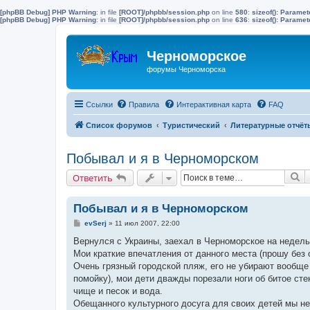
[phpBB Debug] PHP Warning
: in file
[ROOT]/phpbb/session.php
on line
580
:
sizeof(): Parame
[phpBB Debug] PHP Warning
: in file
[ROOT]/phpbb/session.php
on line
636
:
sizeof(): Parame
Черноморское
форумы Черноморска
Ссылки
Правила
Интерактивная карта
FAQ
Список форумов
Туристический
Литературные отчёт
Побывал и я в Черноморском
П
Ответить
Побывал и я в Черноморском
С
evSerj
»
11 июл 2007, 22:00
о
о
Вернулся с Украины, заехал в Черноморское на недель
б
Мои краткие впечатления от данного места (прошу без 
щ
е
Очень грязный городской пляж, его не убирают вообще 
н
помойку), мои дети дважды порезали ноги об битое сте
и
е
чище и песок и вода.
Обещанного культурного досуга для своих детей мы не