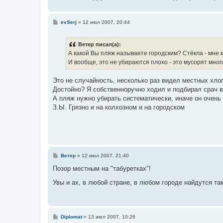
е
С
evSerj
»
12 июл 2007, 20:44
о
о
б
Ветер писал(а):
щ
е
А какой Вы пляж называете городским? Стёкла - мне к
н
И вообще, это не убираются плохо - это мусорят мног
и
е
Это не случайность, несколько раз видел местных хлоп
Достойно? Я собственноручно ходил и подбирал срач в
А пляж нужно убирать систематически, иначе он очень 
З.Ы. Грязно и на колхозном и на городском
С
Ветер
»
12 июл 2007, 21:40
о
о
Позор местным на "табуретках"!
б
щ
Увы и ах, в любой стране, в любом городе найдутся та
е
н
и
е
С
Diplomat
»
13 июл 2007, 10:26
о