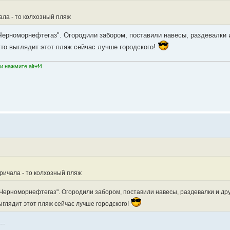
ала - то колхозный пляж
"Черноморнефтегаз". Огородили забором, поставили навесы, раздевалки 
что выглядит этот пляж сейчас лучше городского!
 нажмите alt+f4
причала - то колхозный пляж
 "Черноморнефтегаз". Огородили забором, поставили навесы, раздевалки и дру
ыглядит этот пляж сейчас лучше городского!
..