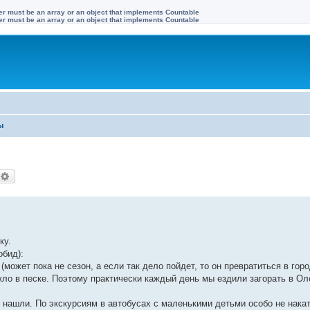
ter must be an array or an object that implements Countable
ter must be an array or an object that implements Countable
ы
оиск
Расширенный поиск
ку.
обид):
(может пока не сезон, а если так дело пойдет, то он превратиться в гор
кло в песке. Поэтому практически каждый день мы ездили загорать в Ол
 нашли. По экскурсиям в автобусах с маленькими детьми особо не нака