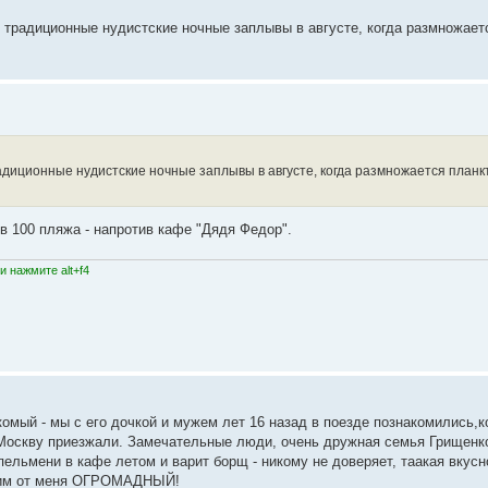
е традиционные нудистские ночные заплывы в августе, когда размножает
радиционные нудистские ночные заплывы в августе, когда размножается планк
в 100 пляжа - напротив кафе "Дядя Федор".
 нажмите alt+f4
омый - мы с его дочкой и мужем лет 16 назад в поезде познакомились,к
в Москву приезжали. Замечательные люди, очень дружная семья Грищенк
ельмени в кафе летом и варит борщ - никому не доверяет, таакая вкуснот
е им от меня ОГРОМАДНЫЙ!