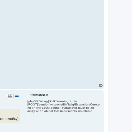
В
е
р
FreemanNow
н
[phpBB Debug] PHP Warning
: in file
у
[ROOT]/vendor/twig/twig/lib/Twig/Extension/Core.p
т
hp
on line
1266
:
count(): Parameter must be an
ь
array or an object that implements Countable
с
я
ую помойку)
к
н
а