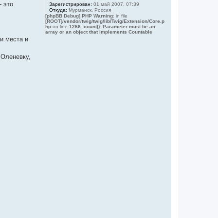
- это
Зарегистрирован:
01 май 2007, 07:39
Откуда:
Мурманск, Россия
[phpBB Debug] PHP Warning
: in file
[ROOT]/vendor/twig/twig/lib/Twig/Extension/Core.p
hp
on line
1266
:
count(): Parameter must be an
array or an object that implements Countable
и места и
 Оленевку,