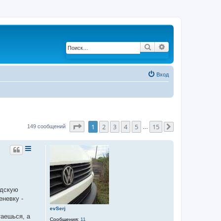
Поиск
Расширенный по
Вход
Страница
1
из
15
1
2
3
4
5
15
149 сообщений
…
След.
одскую
еневку -
evSerj
таешься, а
Сообщения:
11