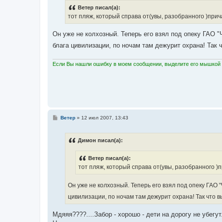
б
Ветер писал(а):
щ
е
тот пляж, который справа от(увы, разобранного )прич
н
и
е
Он уже не колхозный. Теперь его взял под опеку ГАО 
блага цивилизации, по ночам там дежурит охрана! Так 
Если Вы нашли ошибку в моем сообщении, выделите его мышкой и
С
Ветер
»
12 июл 2007, 13:43
о
о
б
Димон писал(а):
щ
е
н
Ветер писал(а):
и
е
тот пляж, который справа от(увы, разобранного )
Он уже не колхозный. Теперь его взял под опеку ГАО
цивилизации, по ночам там дежурит охрана! Так что в
Мдяяя????....Забор - хорошо - дети на дорогу не убегут.