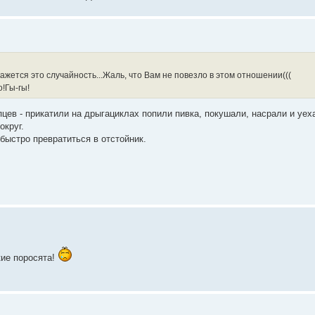
ажется это случайность...Жаль, что Вам не повезло в этом отношении(((
о!Гы-гы!
цев - прикатили на дрыгациклах попили пивка, покушали, насрали и уех
округ.
быстро превратиться в отстойник.
кие поросята!