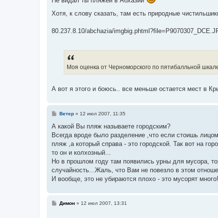
Не видал ты пляжей в Абхазии
Хотя, к слову сказать, там есть природные чистильши
80.237.8.10/abchazia/imgbig.phtml?file=P9070307_DCE.J
Моя оценка от Черноморского по пятибалльной шкале -
А вот я этого и боюсь.. все меньше остается мест в К
С
Ветер
»
12 июл 2007, 11:35
о
о
А какой Вы пляж называете городским?
б
Всегда вроде было разделение ,что если стоишь лицом 
щ
е
пляж ,а который справа - это городской. Так вот на г
н
то он и колхозный...
и
е
Но в прошлом году там появились урны для мусора, то
случайность...Жаль, что Вам не повезло в этом отноше
И вообще, это не убираются плохо - это мусорят много!
С
Димон
»
12 июл 2007, 13:31
о
о