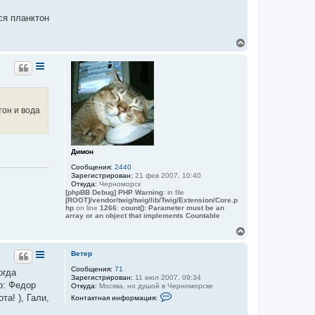
о
р
ся планктон
м
а
ц
В
и
е
я
п
р
о
н
л
у
ь
т
з
ь
о
тон и вода
с
в
а
я
т
к
е
н
л
а
Димон
я
ч
В
Сообщения:
2440
а
е
Зарегистрирован:
21 фев 2007, 10:40
т
л
Откуда:
Черноморск
е
у
[phpBB Debug] PHP Warning
: in file
р
[ROOT]/vendor/twig/twig/lib/Twig/Extension/Core.p
hp
on line
1266
:
count(): Parameter must be an
array or an object that implements Countable
В
е
р
Ветер
н
Сообщения:
71
у
огда
Зарегистрирован:
11 июл 2007, 09:34
т
о: Федор
Откуда:
Москва, но душой в Черноморске
ь
К
а! ), Гали,
Контактная информация:
с
о
я
н